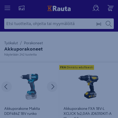
Työkalut
Porakoneet
Akkuporakoneet
Näytetään 242 tuotetta
Akkuporakone Makita DDF484Z 18V
Akkuporakone FXA 18V-L XCLICK
FXA
Onnistu edullisesti
runko
1x2,0Ah JD6310KIT-A 13mm G2
Edellinen
Seuraava
Akkuporakone Makita
Akkuporakone FXA 18V-L
DDF484Z 18V runko
XCLICK 1x2,0Ah JD6310KIT-A