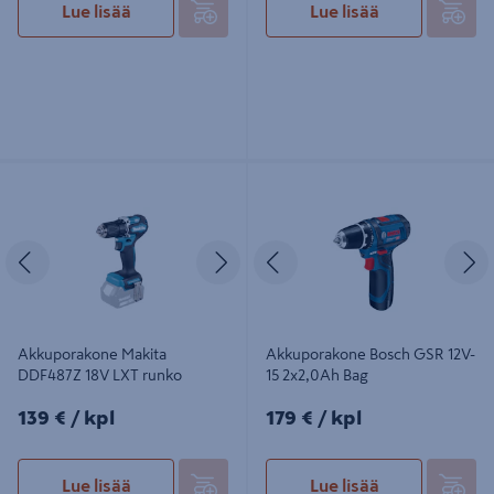
Lue lisää
Lue lisää
Akkuporakone Makita DDF487Z 18V
Akkuporakone Bosch GSR 12V-15
LXT runko
2x2,0Ah Bag
Edellinen
Seuraava
Edellinen
S
Akkuporakone Makita
Akkuporakone Bosch GSR 12V-
DDF487Z 18V LXT runko
15 2x2,0Ah Bag
139€/kpl
179€/kpl
139 €
/ kpl
179 €
/ kpl
Lue lisää
Lue lisää