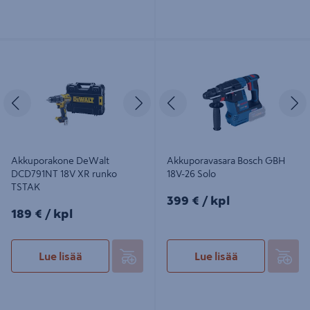
Akkuporakone DeWalt DCD791NT
Akkuporavasara Bosch GBH 18V-26
18V XR runko TSTAK
Solo
Edellinen
Seuraava
Edellinen
S
Akkuporakone DeWalt
Akkuporavasara Bosch GBH
DCD791NT 18V XR runko
18V-26 Solo
TSTAK
399€/kpl
399 €
/ kpl
189€/kpl
189 €
/ kpl
Lue lisää
Lue lisää