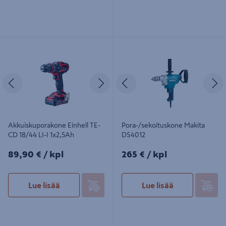
Akkuiskuporakone Einhell TE-CD
Pora-/sekoituskone Makita DS4012
18/44 LI-I 1x2,5Ah
Edellinen
Seuraava
Edellinen
S
Akkuiskuporakone Einhell TE-
Pora-/sekoituskone Makita
CD 18/44 LI-I 1x2,5Ah
DS4012
89,90€/kpl
265€/kpl
89,90 €
/ kpl
265 €
/ kpl
Lue lisää
Lue lisää