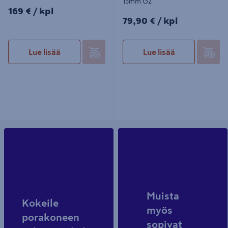
13mm G2
169€/kpl
169 €
/ kpl
79,90€/kpl
79,90 €
/ kpl
Lue lisää
Lue lisää
Muista
Kokeile
myös
porakoneen
sopivat