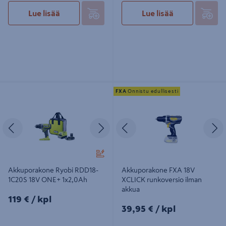
Lue lisää
Lue lisää
Akkuporakone Ryobi RDD18-1C20S
Akkuporakone FXA 18V XCLICK
FXA
Onnistu edullisesti
18V ONE+ 1x2,0Ah
runkoversio ilman akkua
Edellinen
Seuraava
Edellinen
S
Akkuporakone Ryobi RDD18-
Akkuporakone FXA 18V
1C20S 18V ONE+ 1x2,0Ah
XCLICK runkoversio ilman
akkua
119€/kpl
119 €
/ kpl
39,95€/kpl
39,95 €
/ kpl