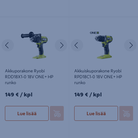
Akkuporakone Ryobi RDD18X1-0
Akkuiskuporakone Ryobi RPD18C1-
18V ONE+ HP runko
0 18V ONE+ HP runko
Edellinen
Seuraava
Edellinen
S
Akkuporakone Ryobi
Akkuiskuporakone Ryobi
RDD18X1-0 18V ONE+ HP
RPD18C1-0 18V ONE+ HP
runko
runko
149€/kpl
149€/kpl
149 €
/ kpl
149 €
/ kpl
Lue lisää
Lue lisää