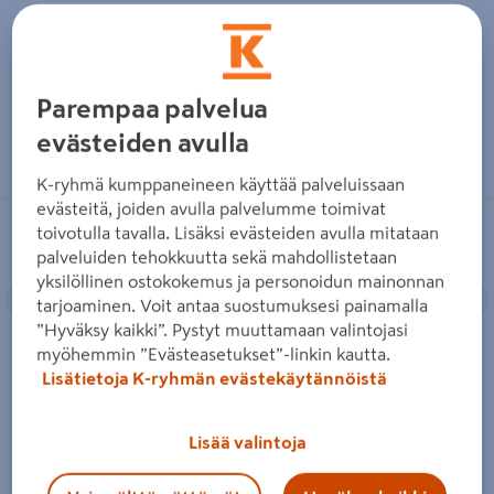
Lue lisää
Lue lisää
Parempaa palvelua
evästeiden avulla
K-ryhmä kumppaneineen käyttää palveluissaan
evästeitä, joiden avulla palvelumme toimivat
Akkuporakone Ryobi RDD18C1-
Akkuporakone Ryobi RDD18-2C20S
toivotulla tavalla. Lisäksi evästeiden avulla mitataan
220S 18V ONE+ HP hiiliharjaton
18V ONE+ 2x2,0Ah
2x2,0Ah
palveluiden tehokkuutta sekä mahdollistetaan
yksilöllinen ostokokemus ja personoidun mainonnan
Edellinen
Seuraava
Edellinen
S
tarjoaminen. Voit antaa suostumuksesi painamalla
”Hyväksy kaikki”. Pystyt muuttamaan valintojasi
myöhemmin ”Evästeasetukset”-linkin kautta.
Lisätietoja K-ryhmän evästekäytännöistä
Akkuporakone Ryobi
Akkuporakone Ryobi RDD18-
RDD18C1-220S 18V ONE+ HP
2C20S 18V ONE+ 2x2,0Ah
hiiliharjaton 2x2,0Ah
Lisää valintoja
159€/kpl
159 €
/ kpl
219€/kpl
219 €
/ kpl