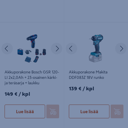
Akkuporakone Bosch GSR 120-LI
Akkuporakone Makita DDF083Z 18V
2x2,0Ah + 23-osainen kärki- ja
runko
teräsarja + laukku
Edellinen
Seuraava
Edellinen
S
Akkuporakone Bosch GSR 120-
Akkuporakone Makita
LI 2x2,0Ah + 23-osainen kärki-
DDF083Z 18V runko
ja teräsarja + laukku
139€/kpl
139 €
/ kpl
149€/kpl
149 €
/ kpl
Lue lisää
Lue lisää