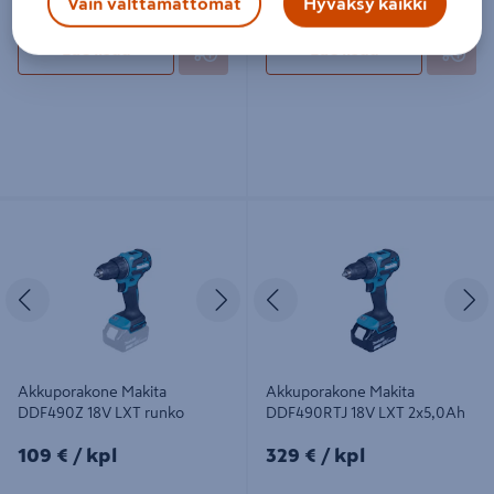
Vain välttämättömät
Hyväksy kaikki
Lue lisää
Lue lisää
Akkuporakone Makita DDF490Z 18V
Akkuporakone Makita DDF490RTJ
LXT runko
18V LXT 2x5,0Ah
Edellinen
Seuraava
Edellinen
S
Akkuporakone Makita
Akkuporakone Makita
DDF490Z 18V LXT runko
DDF490RTJ 18V LXT 2x5,0Ah
109€/kpl
329€/kpl
109 €
/ kpl
329 €
/ kpl