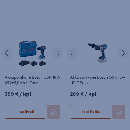
Akkuporakone Bosch GSR 18V-65
Akkuporakone Bosch GSR 18V-110 C
2x5,0Ah L-Case
Solo
Edellinen
Seuraava
Edellinen
S
Akkuporakone Bosch GSR 18V-
Akkuporakone Bosch GSR 18V-
65 2x5,0Ah L-Case
110 C Solo
399€/kpl
289€/kpl
399 €
/ kpl
289 €
/ kpl
Lue lisää
Lue lisää