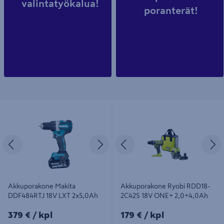
valintatyökalua!
poranterät!
Akkuporakone Makita DDF484RTJ
Akkuporakone Ryobi RDD18-2C42S
18V LXT 2x5,0Ah
18V ONE+ 2,0+4,0Ah
Edellinen
Seuraava
Edellinen
S
Akkuporakone Makita
Akkuporakone Ryobi RDD18-
DDF484RTJ 18V LXT 2x5,0Ah
2C42S 18V ONE+ 2,0+4,0Ah
379€/kpl
179€/kpl
379 €
/ kpl
179 €
/ kpl