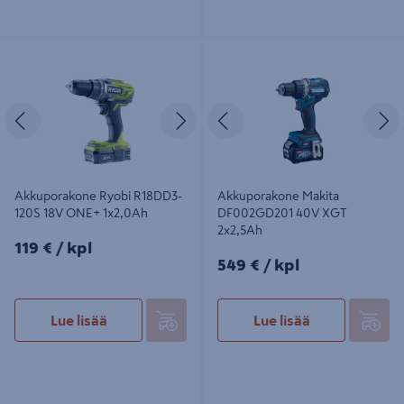
Akkuporakone Ryobi R18DD3-120S
Akkuporakone Makita DF002GD201
18V ONE+ 1x2,0Ah
40V XGT 2x2,5Ah
Edellinen
Seuraava
Edellinen
S
Akkuporakone Ryobi R18DD3-
Akkuporakone Makita
120S 18V ONE+ 1x2,0Ah
DF002GD201 40V XGT
2x2,5Ah
119€/kpl
119 €
/ kpl
549€/kpl
549 €
/ kpl
Lue lisää
Lue lisää