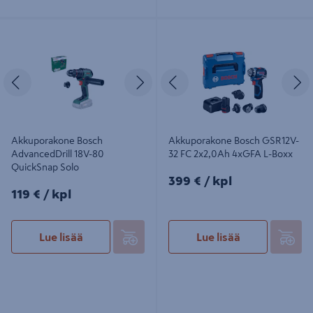
Akkuporakone Bosch AdvancedDrill
Akkuporakone Bosch GSR12V-32 FC
18V-80 QuickSnap Solo
2x2,0Ah 4xGFA L-Boxx
Edellinen
Seuraava
Edellinen
S
Akkuporakone Bosch
Akkuporakone Bosch GSR12V-
AdvancedDrill 18V-80
32 FC 2x2,0Ah 4xGFA L-Boxx
QuickSnap Solo
399€/kpl
399 €
/ kpl
119€/kpl
119 €
/ kpl
Lue lisää
Lue lisää