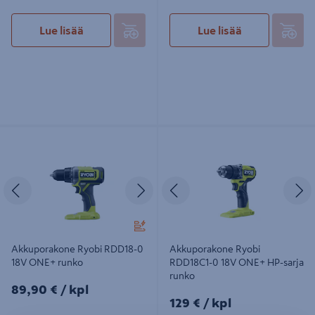
Lue lisää
Lue lisää
Akkuporakone Ryobi RDD18-0 18V
Akkuporakone Ryobi RDD18C1-0
ONE+ runko
18V ONE+ HP-sarja runko
Edellinen
Seuraava
Edellinen
S
Akkuporakone Ryobi RDD18-0
Akkuporakone Ryobi
18V ONE+ runko
RDD18C1-0 18V ONE+ HP-sarja
runko
89,90€/kpl
89,90 €
/ kpl
129€/kpl
129 €
/ kpl