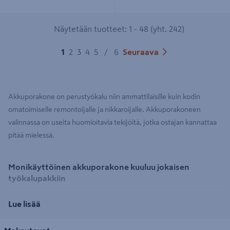
Näytetään tuotteet: 1 - 48 (yht. 242)
1
2
3
4
5
/
6
Seuraava
Akkuporakone on perustyökalu niin ammattilaisille kuin kodin
omatoimiselle remontoijalle ja nikkaroijalle. Akkuporakoneen
valinnassa on useita huomioitavia tekijöitä, jotka ostajan kannattaa
pitää mielessä.
Monikäyttöinen akkuporakone kuuluu jokaisen
työkalupakkiin
Ensinnäkin portaaton nopeudensäätö ja pyörimissuunnan vaihto
Lue lisää
ovat ruuvatessa tärkeitä ominaisuuksia. Akkuporakoneet
vaihtelevat kokonsa ja suunnittelunsa vuoksi, mutta jos on tottunut