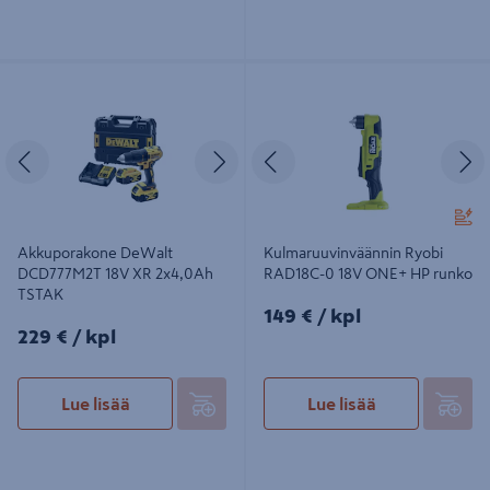
Akkuporakone DeWalt DCD777M2T
Kulmaruuvinväännin Ryobi RAD18C-
18V XR 2x4,0Ah TSTAK
0 18V ONE+ HP runko
Edellinen
Seuraava
Edellinen
S
Akkuporakone DeWalt
Kulmaruuvinväännin Ryobi
DCD777M2T 18V XR 2x4,0Ah
RAD18C-0 18V ONE+ HP runko
TSTAK
149€/kpl
149 €
/ kpl
229€/kpl
229 €
/ kpl
Lue lisää
Lue lisää