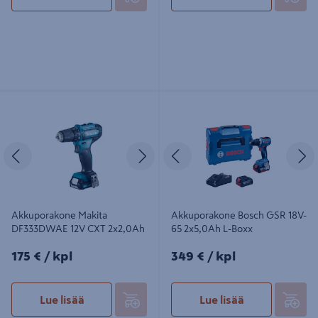
Akkuporakone Makita DF333DWAE
Akkuporakone Bosch GSR 18V-65
12V CXT 2x2,0Ah
2x5,0Ah L-Boxx
Edellinen
Seuraava
Edellinen
S
Akkuporakone Makita
Akkuporakone Bosch GSR 18V-
DF333DWAE 12V CXT 2x2,0Ah
65 2x5,0Ah L-Boxx
175€/kpl
349€/kpl
175 €
/ kpl
349 €
/ kpl
Lue lisää
Lue lisää