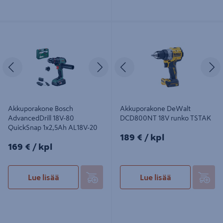
Akkuporakone Bosch AdvancedDrill
Akkuporakone DeWalt DCD800NT
18V-80 QuickSnap 1x2,5Ah AL18V-
18V runko TSTAK
20
Edellinen
Seuraava
Edellinen
S
Akkuporakone Bosch
Akkuporakone DeWalt
AdvancedDrill 18V-80
DCD800NT 18V runko TSTAK
QuickSnap 1x2,5Ah AL18V-20
189€/kpl
189 €
/ kpl
169€/kpl
169 €
/ kpl
Lue lisää
Lue lisää