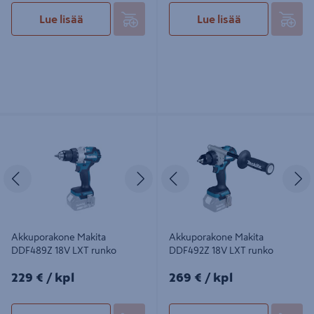
Lue lisää
Lue lisää
Akkuporakone Makita DDF489Z 18V
Akkuporakone Makita DDF492Z 18V
LXT runko
LXT runko
Edellinen
Seuraava
Edellinen
S
Akkuporakone Makita
Akkuporakone Makita
DDF489Z 18V LXT runko
DDF492Z 18V LXT runko
229€/kpl
269€/kpl
229 €
/ kpl
269 €
/ kpl