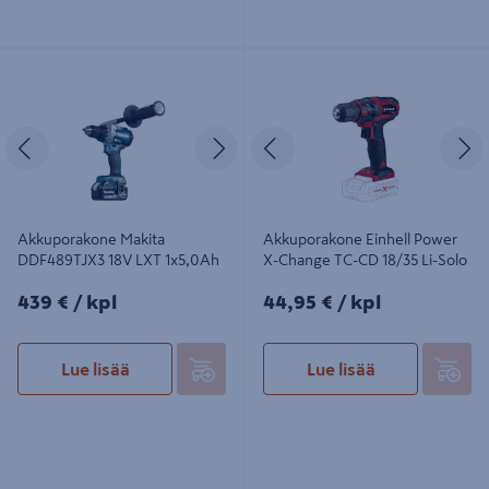
Akkuporakone Makita DDF489TJX3
Akkuporakone Einhell Power X-
18V LXT 1x5,0Ah
Change TC-CD 18/35 Li-Solo
Edellinen
Seuraava
Edellinen
S
Akkuporakone Makita
Akkuporakone Einhell Power
DDF489TJX3 18V LXT 1x5,0Ah
X-Change TC-CD 18/35 Li-Solo
439€/kpl
44,95€/kpl
439 €
/ kpl
44,95 €
/ kpl
Lue lisää
Lue lisää