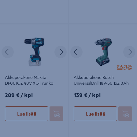
Akkuporakone Makita DF001GZ
Akkuporakone Bosch UniversalDrill
40V XGT runko
18V-60 1x2,0Ah
Edellinen
Seuraava
Edellinen
S
Akkuporakone Makita
Akkuporakone Bosch
DF001GZ 40V XGT runko
UniversalDrill 18V-60 1x2,0Ah
289€/kpl
139€/kpl
289 €
/ kpl
139 €
/ kpl
Lue lisää
Lue lisää