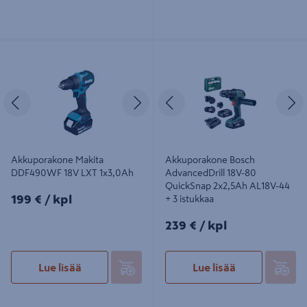
Akkuporakone Makita DDF490WF
Akkuporakone Bosch AdvancedDrill
18V LXT 1x3,0Ah
18V-80 QuickSnap 2x2,5Ah AL18V-
44 + 3 istukkaa
Edellinen
Seuraava
Edellinen
S
Akkuporakone Makita
Akkuporakone Bosch
DDF490WF 18V LXT 1x3,0Ah
AdvancedDrill 18V-80
QuickSnap 2x2,5Ah AL18V-44
199€/kpl
199 €
/ kpl
+ 3 istukkaa
239€/kpl
239 €
/ kpl
Lue lisää
Lue lisää