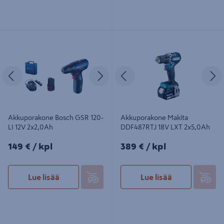
Akkuporakone Bosch GSR 120-LI
Akkuporakone Makita DDF487RTJ
12V 2x2,0Ah
18V LXT 2x5,0Ah
Edellinen
Seuraava
Edellinen
S
Akkuporakone Bosch GSR 120-
Akkuporakone Makita
LI 12V 2x2,0Ah
DDF487RTJ 18V LXT 2x5,0Ah
149€/kpl
389€/kpl
149 €
/ kpl
389 €
/ kpl
Lue lisää
Lue lisää