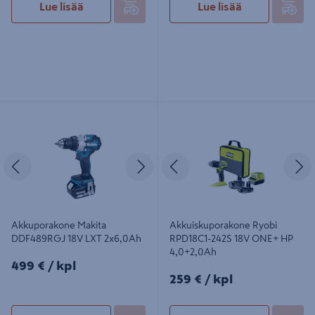
Lue lisää
Lue lisää
Akkuporakone Makita DDF489RGJ
Akkuiskuporakone Ryobi RPD18C1-
18V LXT 2x6,0Ah
242S 18V ONE+ HP 4,0+2,0Ah
Edellinen
Seuraava
Edellinen
S
Akkuporakone Makita
Akkuiskuporakone Ryobi
DDF489RGJ 18V LXT 2x6,0Ah
RPD18C1-242S 18V ONE+ HP
4,0+2,0Ah
499€/kpl
499 €
/ kpl
259€/kpl
259 €
/ kpl