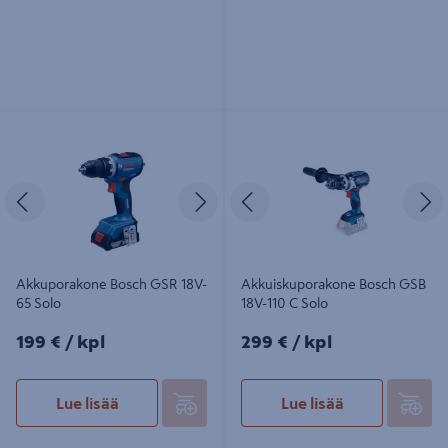
Akkuporakone Bosch GSR 18V-65
Akkuiskuporakone Bosch GSB 18V-
Solo
110 C Solo
Edellinen
Seuraava
Edellinen
S
Akkuporakone Bosch GSR 18V-
Akkuiskuporakone Bosch GSB
65 Solo
18V-110 C Solo
199€/kpl
299€/kpl
199 €
/ kpl
299 €
/ kpl
Lue lisää
Lue lisää