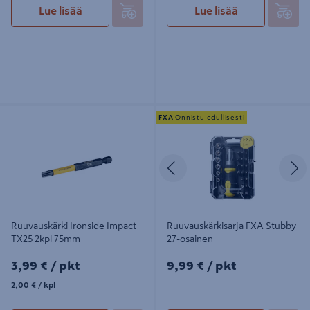
Lue lisää
Lue lisää
Ruuvauskärki Ironside Impact TX25
Ruuvauskärkisarja FXA Stubby 27-
FXA
Onnistu edullisesti
2kpl 75mm
osainen
Edellinen
S
Ruuvauskärki Ironside Impact
Ruuvauskärkisarja FXA Stubby
TX25 2kpl 75mm
27-osainen
3,99€/pkt
9,99€/pkt
3,99 €
/ pkt
9,99 €
/ pkt
2,00€/kpl
2,00 €
/ kpl