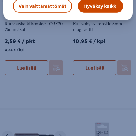
Vain välttämättömät
Hyväksy kaikki
Ruuvauskärki Ironside TORX20
Kuusiohylsy Ironside 8mm
25mm 3kpl
magneetti
2,59€/pkt
10,95€/kpl
2,59 €
/ pkt
10,95 €
/ kpl
0,86€/kpl
0,86 €
/ kpl
Lue lisää
Lue lisää
Ruuvikärjen pidin Makita 1/4in
Ruuvauskärki Bosch Torx8 Extra
60mm magneetilla
Hart 25mm 3kpl
Edellinen
Seuraava