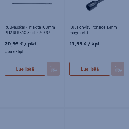
Ruuvauskärki Makita 160mm
Kuusiohylsy Ironside 13mm
PH2 BFR540 3kpl P-74697
magneetti
20,95€/pkt
13,95€/kpl
20,95 €
/ pkt
13,95 €
/ kpl
6,98€/kpl
6,98 €
/ kpl
Lue lisää
Lue lisää
Ruuvauskärki Makita 25mm TX20
Ruuvauskärki Makita 25mm TX25
2kpl, Impact Premier iskevälle
2kpl, Impact Premier iskevälle
ruuvinvääntimelle
ruuvinvääntimelle