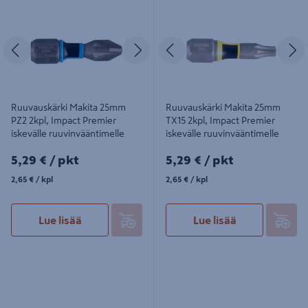
2kpl, Impact Premier iskevälle
2kpl, Impact Premier iskevälle
ruuvinvääntimelle
ruuvinvääntimelle
Edellinen
Seuraava
Edellinen
S
Ruuvauskärki Makita 25mm
Ruuvauskärki Makita 25mm
PZ2 2kpl, Impact Premier
TX15 2kpl, Impact Premier
iskevälle ruuvinvääntimelle
iskevälle ruuvinvääntimelle
5,29€/pkt
5,29€/pkt
5,29 €
/ pkt
5,29 €
/ pkt
2,65€/kpl
2,65€/kpl
2,65 €
/ kpl
2,65 €
/ kpl
Lue lisää
Lue lisää