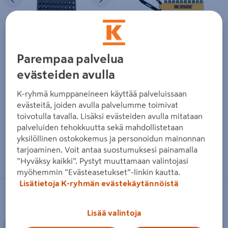
Ruuvikärkisarja Makita 31-os.
Ruuvauskärkisarja Ironside
TX 25mm P-73352
50mm Torx karabiini 10-
Parempaa palvelua
osainen
16,25€/kpl
16,25 €
/ kpl
evästeiden avulla
8,95€/kpl
8,95 €
/ kpl
K-ryhmä kumppaneineen käyttää palveluissaan
evästeitä, joiden avulla palvelumme toimivat
Lue lisää
Lue lisää
toivotulla tavalla. Lisäksi evästeiden avulla mitataan
palveluiden tehokkuutta sekä mahdollistetaan
yksilöllinen ostokokemus ja personoidun mainonnan
tarjoaminen. Voit antaa suostumuksesi painamalla
”Hyväksy kaikki”. Pystyt muuttamaan valintojasi
myöhemmin ”Evästeasetukset”-linkin kautta.
Lisätietoja K-ryhmän evästekäytännöistä
Ruuvauskärki Ironside TORX20
Kuusiohylsy Ironside 8mm
25mm 3kpl
magneetti
Lisää valintoja
Edellinen
Seuraava