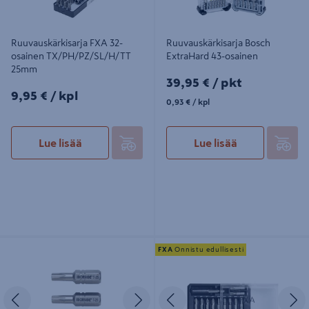
Ruuvauskärkisarja FXA 32-
Ruuvauskärkisarja Bosch
osainen TX/PH/PZ/SL/H/TT
ExtraHard 43-osainen
25mm
39,95€/pkt
39,95 €
/ pkt
9,95€/kpl
9,95 €
/ kpl
0,93€/kpl
0,93 €
/ kpl
Lue lisää
Lue lisää
Ruuvauskärki Ironside TORX25
Ruuvauskärkisarja FXA 12-osainen
FXA
Onnistu edullisesti
25mm 3kpl
TX/PH/PZ 25mm
Edellinen
Seuraava
Edellinen
S