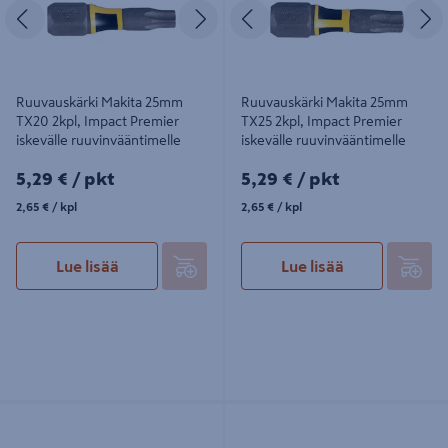
Edellinen
Seuraava
Edellinen
S
Ruuvauskärki Makita 25mm
Ruuvauskärki Makita 25mm
TX20 2kpl, Impact Premier
TX25 2kpl, Impact Premier
iskevälle ruuvinvääntimelle
iskevälle ruuvinvääntimelle
5,29€/pkt
5,29€/pkt
5,29 €
/ pkt
5,29 €
/ pkt
2,65€/kpl
2,65€/kpl
2,65 €
/ kpl
2,65 €
/ kpl
Lue lisää
Lue lisää
Ruuvauskärki Makita 25mm Torx 20
Ruuvauskärki Makita 25mm TX30
3kpl
2kpl, Impact Premier iskevälle