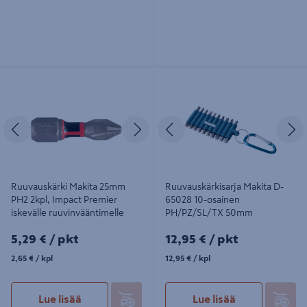
Ruuvauskärki Makita 25mm PH2
Ruuvauskärkisarja Makita D-65028
2kpl, Impact Premier iskevälle
10-osainen PH/PZ/SL/TX 50mm
ruuvinvääntimelle
Edellinen
Seuraava
Edellinen
S
Ruuvauskärki Makita 25mm
Ruuvauskärkisarja Makita D-
PH2 2kpl, Impact Premier
65028 10-osainen
iskevälle ruuvinvääntimelle
PH/PZ/SL/TX 50mm
5,29€/pkt
12,95€/pkt
5,29 €
/ pkt
12,95 €
/ pkt
2,65€/kpl
12,95€/kpl
2,65 €
/ kpl
12,95 €
/ kpl
Lue lisää
Lue lisää