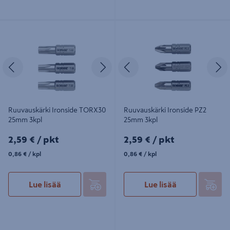
Ruuvauskärki Ironside TORX30
Ruuvauskärki Ironside PZ2 25mm
25mm 3kpl
3kpl
Edellinen
Seuraava
Edellinen
S
Ruuvauskärki Ironside TORX30
Ruuvauskärki Ironside PZ2
25mm 3kpl
25mm 3kpl
2,59€/pkt
2,59€/pkt
2,59 €
/ pkt
2,59 €
/ pkt
0,86€/kpl
0,86€/kpl
0,86 €
/ kpl
0,86 €
/ kpl
Lue lisää
Lue lisää