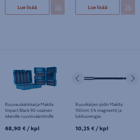
Lue lisää
Lue lisää
Ruuvauskärkisarja Makita Impact
Ruuvikärjen pidin Makita 150mm 1/4
Black 90-osainen iskeville
magneetti ja lukitusrengas
ruuvinvääntimille
Edellinen
S
Ruuvauskärkisarja Makita
Ruuvikärjen pidin Makita
Impact Black 90-osainen
150mm 1/4 magneetti ja
iskeville ruuvinvääntimille
lukitusrengas
68,90€/kpl
10,25€/kpl
68,90 €
/ kpl
10,25 €
/ kpl