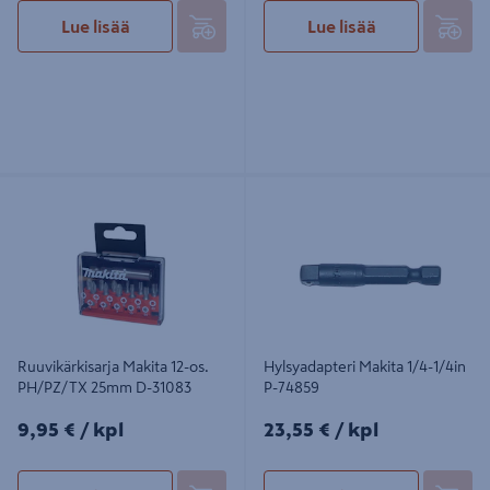
Lue lisää
Lue lisää
Ruuvikärkisarja Makita 12-os.
Hylsyadapteri Makita 1/4-1/4in P-
PH/PZ/TX 25mm D-31083
74859
Ruuvikärkisarja Makita 12-os.
Hylsyadapteri Makita 1/4-1/4in
PH/PZ/TX 25mm D-31083
P-74859
9,95€/kpl
23,55€/kpl
9,95 €
/ kpl
23,55 €
/ kpl