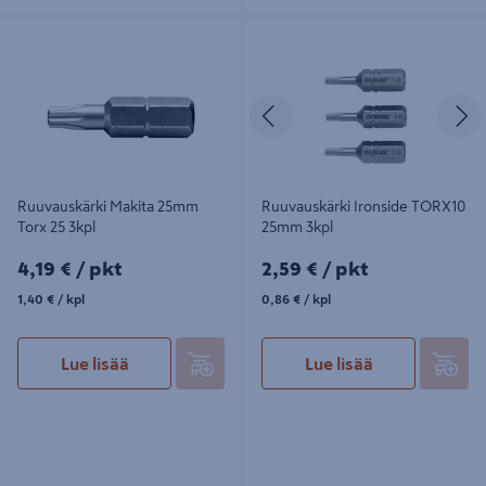
Ruuvauskärki Makita 25mm Torx 25
Ruuvauskärki Ironside TORX10
3kpl
25mm 3kpl
Edellinen
S
Ruuvauskärki Makita 25mm
Ruuvauskärki Ironside TORX10
Torx 25 3kpl
25mm 3kpl
4,19€/pkt
2,59€/pkt
4,19 €
/ pkt
2,59 €
/ pkt
1,40€/kpl
0,86€/kpl
1,40 €
/ kpl
0,86 €
/ kpl
Lue lisää
Lue lisää