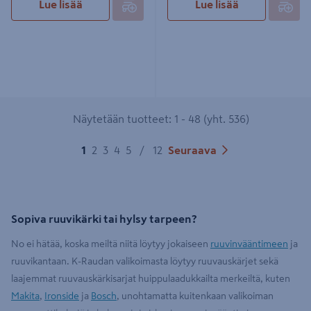
Lue lisää
Lue lisää
Näytetään tuotteet: 1 - 48 (yht. 536)
1
2
3
4
5
/
12
Seuraava
Sopiva ruuvikärki tai hylsy tarpeen?
No ei hätää, koska meiltä niitä löytyy jokaiseen
ruuvinvääntimeen
ja
ruuvikantaan. K-Raudan valikoimasta löytyy ruuvauskärjet sekä
laajemmat ruuvauskärkisarjat huippulaadukkailta merkeiltä, kuten
Makita
,
Ironside
ja
Bosch
, unohtamatta kuitenkaan valikoiman