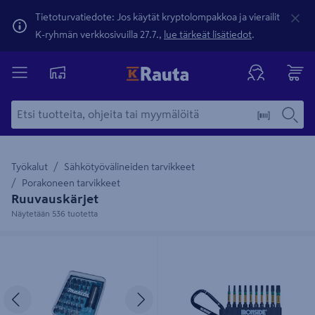
Tietoturvatiedote: Jos käytät kryptolompakkoa ja vierailit
K-ryhmän verkkosivuilla 27.7.,
lue tärkeät lisätiedot
.
Työkalut
Sähkötyövälineiden tarvikkeet
Porakoneen tarvikkeet
Ruuvauskärjet
Näytetään 536 tuotetta
Ruuvauskärkisarja Makita 31-osainen
Ruuvauskärkisarja Ironside 50mm
PH/PZ/T/H 25mm
Impact Torx karabiini 10-osainen
Edellinen
Seuraava