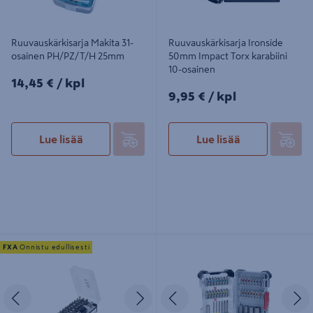
Ruuvauskärkisarja Makita 31-
Ruuvauskärkisarja Ironside
osainen PH/PZ/T/H 25mm
50mm Impact Torx karabiini
10-osainen
14,45€/kpl
14,45 €
/ kpl
9,95€/kpl
9,95 €
/ kpl
Lue lisää
Lue lisää
Ruuvauskärkisarja FXA 32-osainen
Ruuvauskärkisarja Bosch ExtraHard
FXA
Onnistu edullisesti
TX/PH/PZ/SL/H/TT 25mm
43-osainen
Edellinen
Seuraava
Edellinen
S