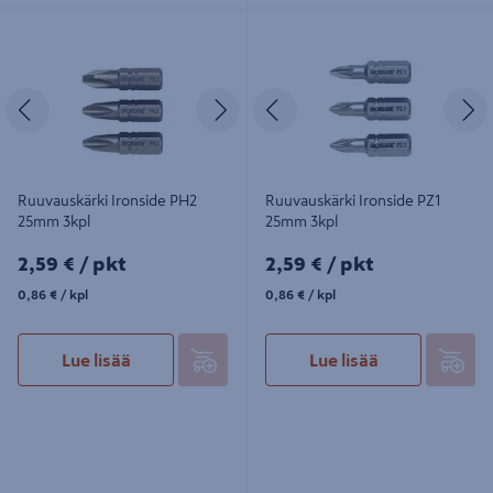
Ruuvauskärki Ironside PH2 25mm
Ruuvauskärki Ironside PZ1 25mm
3kpl
3kpl
Edellinen
Seuraava
Edellinen
S
Ruuvauskärki Ironside PH2
Ruuvauskärki Ironside PZ1
25mm 3kpl
25mm 3kpl
2,59€/pkt
2,59€/pkt
2,59 €
/ pkt
2,59 €
/ pkt
0,86€/kpl
0,86€/kpl
0,86 €
/ kpl
0,86 €
/ kpl
Lue lisää
Lue lisää