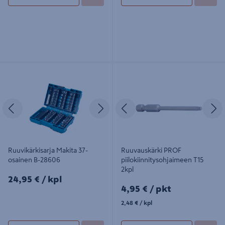
Ruuvikärkisarja Makita 37-osainen B-
Ruuvauskärki PROF
28606
piilokiinnitysohjaimeen T15 2kpl
Edellinen
Seuraava
Edellinen
S
Ruuvikärkisarja Makita 37-
Ruuvauskärki PROF
osainen B-28606
piilokiinnitysohjaimeen T15
2kpl
24,95€/kpl
24,95 €
/ kpl
4,95€/pkt
4,95 €
/ pkt
2,48€/kpl
2,48 €
/ kpl