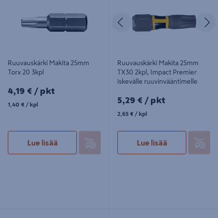
ruuvinvääntimelle
Edellinen
S
Ruuvauskärki Makita 25mm
Ruuvauskärki Makita 25mm
Torx 20 3kpl
TX30 2kpl, Impact Premier
iskevälle ruuvinvääntimelle
4,19€/pkt
4,19 €
/ pkt
5,29€/pkt
5,29 €
/ pkt
1,40€/kpl
1,40 €
/ kpl
2,65€/kpl
2,65 €
/ kpl
Lue lisää
Lue lisää
Ruuvauskärki Makita 25mm PZ2
Ruuvauskärki Makita 25mm TX15