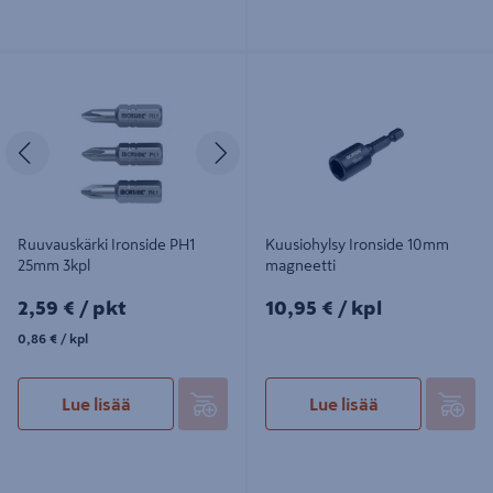
Ruuvauskärki Ironside PH1 25mm
Kuusiohylsy Ironside 10mm
3kpl
magneetti
Edellinen
Seuraava
Ruuvauskärki Ironside PH1
Kuusiohylsy Ironside 10mm
25mm 3kpl
magneetti
2,59€/pkt
10,95€/kpl
2,59 €
/ pkt
10,95 €
/ kpl
0,86€/kpl
0,86 €
/ kpl
Lue lisää
Lue lisää