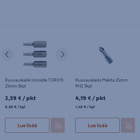
Ruuvauskärki Ironside TORX15
Ruuvauskärki Makita 25mm PH2 3kpl
25mm 3kpl
Edellinen
Seuraava
Ruuvauskärki Ironside TORX15
Ruuvauskärki Makita 25mm
25mm 3kpl
PH2 3kpl
2,59€/pkt
4,19€/pkt
2,59 €
/ pkt
4,19 €
/ pkt
0,86€/kpl
1,40€/kpl
0,86 €
/ kpl
1,40 €
/ kpl
Lue lisää
Lue lisää