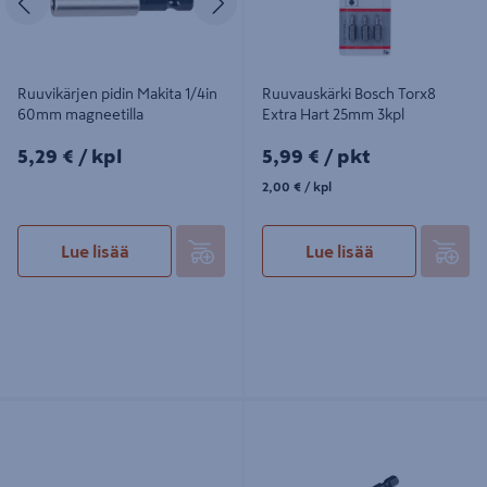
Ruuvikärjen pidin Makita 1/4in
Ruuvauskärki Bosch Torx8
60mm magneetilla
Extra Hart 25mm 3kpl
5,29€/kpl
5,99€/pkt
5,29 €
/ kpl
5,99 €
/ pkt
2,00€/kpl
2,00 €
/ kpl
Lue lisää
Lue lisää
Ruuvauskärki Makita 160mm PH2
Kuusiohylsy Ironside 13mm
BFR540 3kpl P-74697
magneetti