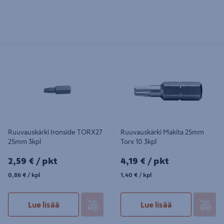
Ruuvauskärki Ironside TORX27
Ruuvauskärki Makita 25mm Torx 10
25mm 3kpl
3kpl
Ruuvauskärki Ironside TORX27
Ruuvauskärki Makita 25mm
25mm 3kpl
Torx 10 3kpl
2,59€/pkt
4,19€/pkt
2,59 €
/ pkt
4,19 €
/ pkt
0,86€/kpl
1,40€/kpl
0,86 €
/ kpl
1,40 €
/ kpl
Lue lisää
Lue lisää