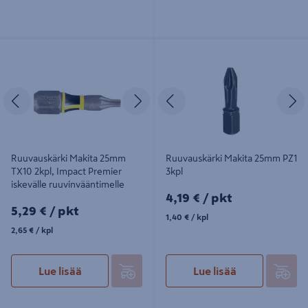
Ruuvauskärki Makita 25mm TX10
Ruuvauskärki Makita 25mm PZ1 3kpl
2kpl, Impact Premier iskevälle
ruuvinvääntimelle
Edellinen
Seuraava
Edellinen
S
Ruuvauskärki Makita 25mm
Ruuvauskärki Makita 25mm PZ1
TX10 2kpl, Impact Premier
3kpl
iskevälle ruuvinvääntimelle
4,19€/pkt
4,19 €
/ pkt
5,29€/pkt
5,29 €
/ pkt
1,40€/kpl
1,40 €
/ kpl
2,65€/kpl
2,65 €
/ kpl
Lue lisää
Lue lisää