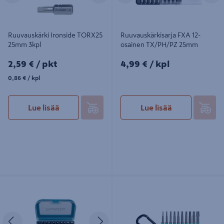
Ruuvauskärki Ironside TORX25
Ruuvauskärkisarja FXA 12-
25mm 3kpl
osainen TX/PH/PZ 25mm
2,59€/pkt
4,99€/kpl
2,59 €
/ pkt
4,99 €
/ kpl
0,86€/kpl
0,86 €
/ kpl
Lue lisää
Lue lisää
Ruuvikärkisarja Makita 31-os. TX
Ruuvauskärkisarja Ironside 50mm
25mm P-73352
Torx karabiini 10-osainen
Edellinen
Seuraava