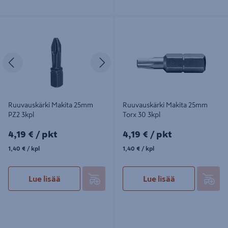
Ruuvauskärki Makita 25mm PZ2 3kpl
Ruuvauskärki Makita 25mm Torx 30
3kpl
Edellinen
Seuraava
Ruuvauskärki Makita 25mm
Ruuvauskärki Makita 25mm
PZ2 3kpl
Torx 30 3kpl
4,19€/pkt
4,19€/pkt
4,19 €
/ pkt
4,19 €
/ pkt
1,40€/kpl
1,40€/kpl
1,40 €
/ kpl
1,40 €
/ kpl
Lue lisää
Lue lisää