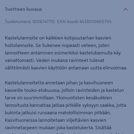
Tuotteen kuvaus
Tuotenumero
:
500674770
EAN-koodi
:
6433000600705
Kastelulannoite on kaikkien kotipuutarhan kasvien
hoitolannoite. Se liukenee nopeasti veteen, joten
lannoitteen antaminen esimerkiksi kastelukannulla käy
vaivattomasti. Veden mukana ravinteet tulevat
välittömästi kasvien käyttöön antamaan uutta elinvoimaa.
Kastelulannoitetta annetaan pihan ja kasvihuoneen
kasveille touko-elokuussa, jolloin ravinteiden ja kastelun
tarve on suurimmillaan. Yksivuotisten kesäkukkien
lannoitusta kannattaa jatkaa pitkälle syksyyn saakka, jotta
kukinta jatkuisi runsaana mahdollisimman pitkään.
Kasvihuoneissa lannoitetaan viljeltävien kasvien
ravinnetarpeen mukaan joka kastelukerta. Sisältää