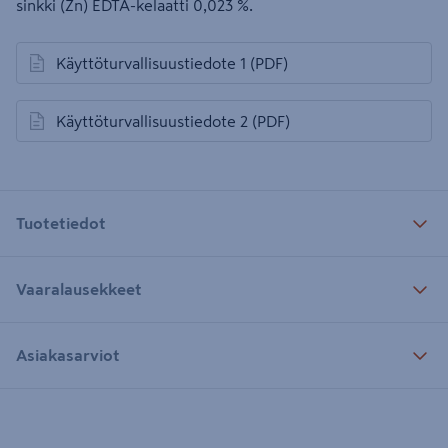
sinkki (Zn) EDTA-kelaatti 0,023 %.
Käyttöturvallisuustiedote 1
(PDF)
avautuu uuteen välilehteen
Käyttöturvallisuustiedote 2
(PDF)
avautuu uuteen välilehteen
Tuotetiedot
Vaaralausekkeet
Asiakasarviot