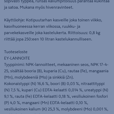
sopivasti typpeä, runsas kaliumpitoisuus parantaa kukintaa
ja satoa. Mukana myös hivenravinteet.
Käyttöohje: Kotipuutarhan kasveille joka toinen viikko,
kasvihuoneessa kerran viikossa, ruukku- ja
parvekekasveille joka kastelukerta. Riittoisuus: 0,8 kg
riittää jopa 250:een 10 litran kastelukannulliseen.
Tuoteseloste
EY-LANNOITE
Tyyppinimi: NPK-lannoitteet, mekaaninen seos, NPK 17-4-
25, sisältää booria (B), kuparia (Cu), rautaa (Fe), mangaania
(Mn), molybdeeniä (Mo) ja sinkkiä (Zn).
Kokonaistyppi (N) 16,6 %, boori (B) 0,03 %, nitraattityppi
(N) 7,5 %, kupari (Cu) EDTA-kelaatti 0,014 %, ureatyppi (N)
9,1 %, rauta (Fe) EDTA-kelaatti 0,18 %, vesiliukoinen fosfori
(P) 4,0 %, mangaani (Mn) EDTA-kelaatti 0,10 %,
vesiliukoinen kalium (K) 25,3 %, molybdeeni (Mo) 0,001 %,