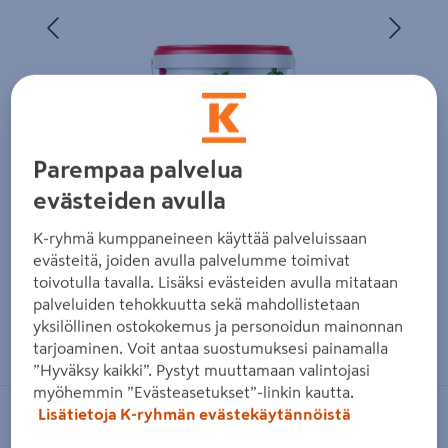
Edellinen
Seura
Parempaa palvelua
evästeiden avulla
K-ryhmä kumppaneineen käyttää palveluissaan
evästeitä, joiden avulla palvelumme toimivat
toivotulla tavalla. Lisäksi evästeiden avulla mitataan
palveluiden tehokkuutta sekä mahdollistetaan
Zoomaa kuvaa sormilla kosketusnäytöllä
yksilöllinen ostokokemus ja personoidun mainonnan
tarjoaminen. Voit antaa suostumuksesi painamalla
”Hyväksy kaikki”. Pystyt muuttamaan valintojasi
myöhemmin ”Evästeasetukset”-linkin kautta.
Lisätietoja K-ryhmän evästekäytännöistä
KEKKILÄ