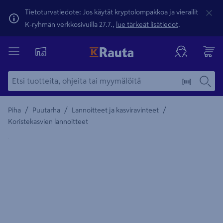
Tietoturvatiedote: Jos käytät kryptolompakkoa ja vierailit
K-ryhmän verkkosivuilla 27.7.,
lue tärkeät lisätiedot
.
/
/
/
Piha
Puutarha
Lannoitteet ja kasviravinteet
Koristekasvien lannoitteet
Yksityiskohtainen kuvaus löytyy Tuotteen kuvaus -maamerki