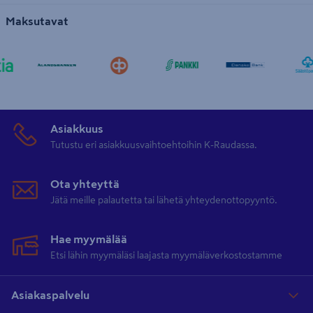
Maksutavat
Asiakkuus
Tutustu eri asiakkuusvaihtoehtoihin K-Raudassa.
Ota yhteyttä
Jätä meille palautetta tai lähetä yhteydenottopyyntö.
Hae myymälää
Etsi lähin myymäläsi laajasta myymäläverkostostamme
Asiakaspalvelu