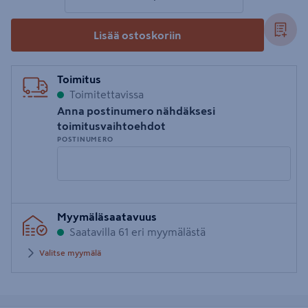
Lisää ostoskoriin
Toimitus
Toimitettavissa
Anna postinumero nähdäksesi
toimitusvaihtoehdot
POSTINUMERO
Syötä
Myymäläsaatavuus
postinumero
Saatavilla 61 eri myymälästä
Valitse myymälä