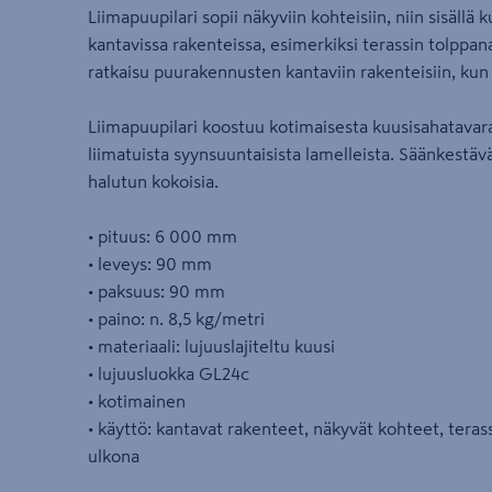
Liimapuupilari sopii näkyviin kohteisiin, niin sisällä
kantavissa rakenteissa, esimerkiksi terassin tolppan
ratkaisu puurakennusten kantaviin rakenteisiin, kun 
Liimapuupilari koostuu kotimaisesta kuusisahatavaras
liimatuista syynsuuntaisista lamelleista. Säänkestäväl
halutun kokoisia.
• pituus: 6 000 mm
• leveys: 90 mm
• paksuus: 90 mm
• paino: n. 8,5 kg/metri
• materiaali: lujuuslajiteltu kuusi
• lujuusluokka GL24c
• kotimainen
• käyttö: kantavat rakenteet, näkyvät kohteet, terassie
ulkona