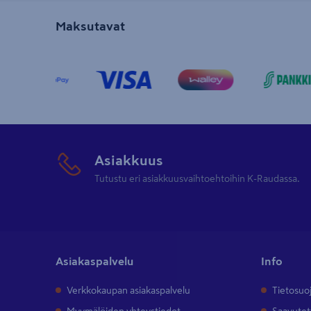
Maksutavat
Asiakkuus
Tutustu eri asiakkuusvaihtoehtoihin K-Raudassa.
Asiakaspalvelu
Info
Verkkokaupan asiakaspalvelu
Tietosuo
Myymälöiden yhteystiedot
Saavutet