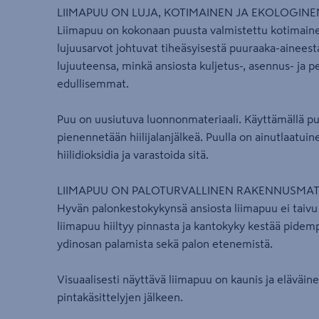
LIIMAPUU ON LUJA, KOTIMAINEN JA EKOLOGIN
Liimapuu on kokonaan puusta valmistettu kotimaine
lujuusarvot johtuvat tiheäsyisestä puuraaka-aineest
lujuuteensa, minkä ansiosta kuljetus-, asennus- ja 
edullisemmat.
Puu on uusiutuva luonnonmateriaali. Käyttämällä pu
pienennetään hiilijalanjälkeä. Puulla on ainutlaatui
hiilidioksidia ja varastoida sitä.
LIIMAPUU ON PALOTURVALLINEN RAKENNUSMAT
Hyvän palonkestokykynsä ansiosta liimapuu ei taiv
liimapuu hiiltyy pinnasta ja kantokyky kestää pidemp
ydinosan palamista sekä palon etenemistä.
Visuaalisesti näyttävä liimapuu on kaunis ja eläväin
pintakäsittelyjen jälkeen.