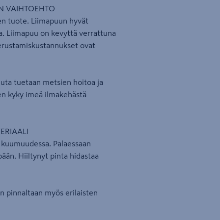
EN VAIHTOEHTO
n tuote. Liimapuun hyvät
a. Liimapuu on kevyttä verrattuna
perustamiskustannukset ovat
uta tuetaan metsien hoitoa ja
nen kyky imeä ilmakehästä
ERIAALI
u kuumuudessa. Palaessaan
ään. Hiiltynyt pinta hidastaa
en pinnaltaan myös erilaisten