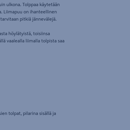
 kuin ulkona. Tolppaa käytetään
a. Liimapuu on ihanteellinen
tarvitaan pitkiä jännevälejä.
ta höylätyistä, toisiinsa
lä vaalealla liimalla tolpista saa
n tolpat, pilarina sisällä ja