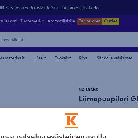
lit K-ryhmän verkkosivuilla 27.7.,
lue tärkeät lisätiedot
.
ssilaskuri
Tuotemerkit
Ammattilaisille
Tarjoukset
Outlet
ntamateriaalit
Maalit
Työkalut
Piha
Sähkö ja valaisimet
maamerkistä
NO BRAND
Liimapuupilari 
Tuotenumero
:
501112135
EAN-
5.0
1 arvostel
Liimapuupilaria käytetään nä
paa palvelua evästeiden avulla