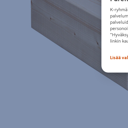
K-ryhmä 
palvelum
palvelui
personoi
”Hyväksy
linkin ka
Lisää va