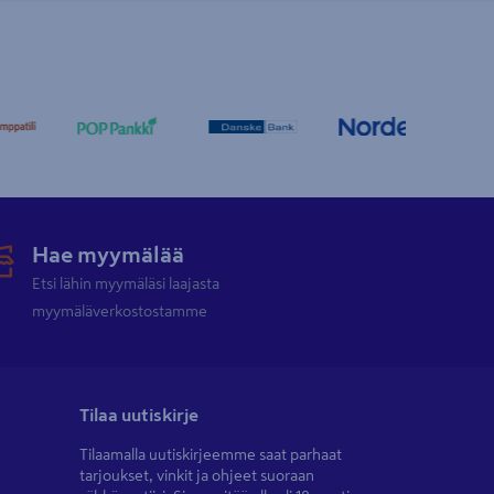
Hae myymälää
Etsi lähin myymäläsi laajasta
myymäläverkostostamme
Tilaa uutiskirje
Tilaamalla uutiskirjeemme saat parhaat
tarjoukset, vinkit ja ohjeet suoraan