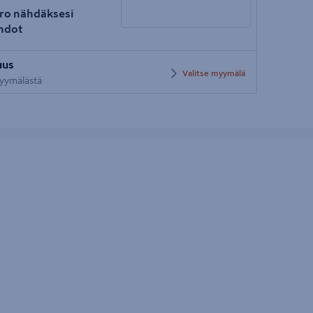
ro nähdäksesi
hdot
Syötä
uus
postinumero
Valitse myymälä
 myymälästä