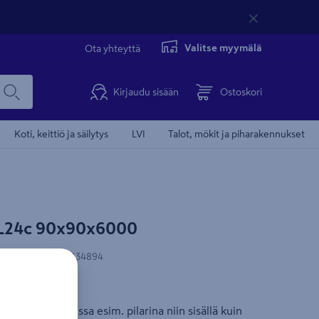
Valitse myymälä
Ota yhteyttä
Kirjaudu sisään
Ostoskori
Koti, keittiö ja säilytys
LVI
Talot, mökit ja piharakennukset
GL24c 90x90x6000
koodi
:
6438292034894
u
kyvissä kohteissa esim. pilarina niin sisällä kuin