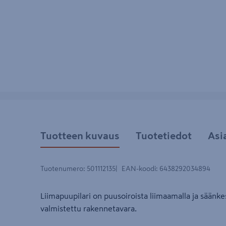
Tuotteen kuvaus
Tuotetiedot
Asi
Tuotenumero
:
501112135
EAN-koodi
:
6438292034894
Liimapuupilari on puusoiroista liimaamalla ja säänkest
valmistettu rakennetavara.