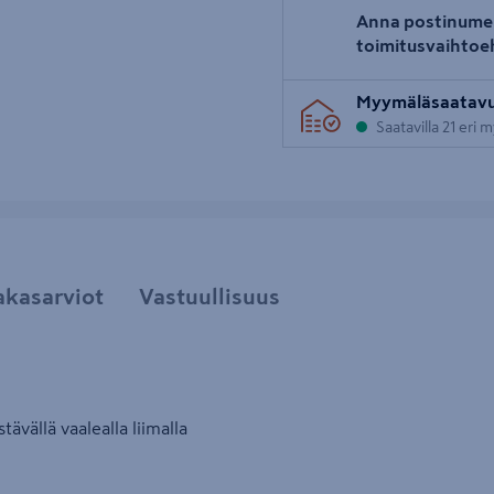
Anna postinume
toimitusvaihtoe
Myymäläsaatav
Saatavilla 21 eri
akasarviot
Vastuullisuus
ävällä vaalealla liimalla