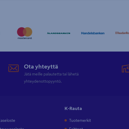
Ota yhteyttä
Jätä meille palautetta tai lähetä
yhteydenottopyyntö.
K-Rauta
jaseloste
Tuotemerkit
tavuusseloste
Esitteet