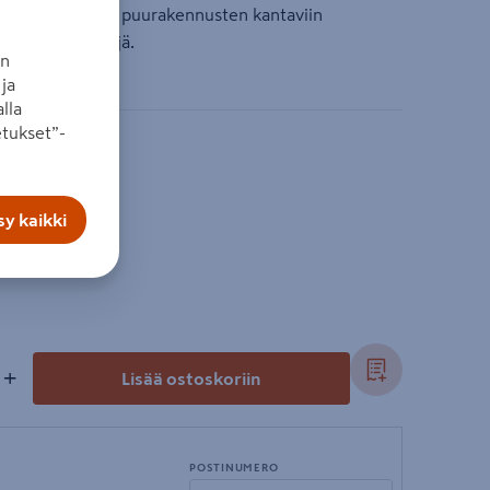
ellinen ratkaisu puurakennusten kantaviin
pitkiä jännevälejä.
an
ja
lla
tukset”-
y kaikki
+
Lisää ostoskoriin
POSTINUMERO