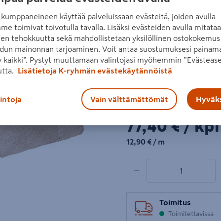
ulkona. Liimapuu on ihante
kumppaneineen käyttää palveluissaan evästeitä, joiden avulla
rakenteisiin, kun tarvitaan 
me toimivat toivotulla tavalla. Lisäksi evästeiden avulla mitata
Lue koko tuotekuvaus
den tehokkuutta sekä mahdollistetaan yksilöllinen ostokokemus 
dun mainonnan tarjoaminen. Voit antaa suostumuksesi painama
 kaikki”. Pystyt muuttamaan valintojasi myöhemmin ”Evästease
utta.
Lisätietoja K-ryhmän evästekäytännöistä
Katso vastuullisuustiedot
lintoja
Vain välttämättömät
Hyväks
Hinta verkkokaupassa
77,40€/kpl
77,40 €
/ kpl
12,90€/m
12,90 €
/ m
1 tuotetta
Määrä
−
Toimitus
Toimitettavissa