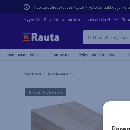
Tietoturvatiedote: Jos käytät kryptolompakkoa ja vierai
Myymälät
Palvelut
Varaa aika
Inspiraatio ja ohjeet
Tera
Rakennusmateriaalit
Puutavara
Kylpyhuone ja sauna
Pi
/
Puutavara
Liimapuupalkit
Yksityiskohtainen kuvaus löytyy Tuotteen kuvaus -
Pituus 6000mm
Parem