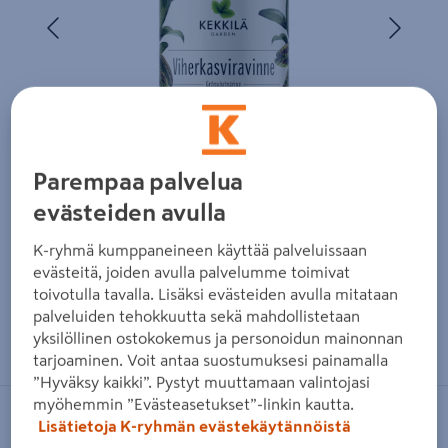
Edellinen
Seura
Parempaa palvelua
evästeiden avulla
K-ryhmä kumppaneineen käyttää palveluissaan
evästeitä, joiden avulla palvelumme toimivat
toivotulla tavalla. Lisäksi evästeiden avulla mitataan
palveluiden tehokkuutta sekä mahdollistetaan
Zoomaa kuvaa sormilla kosketusnäytöllä
yksilöllinen ostokokemus ja personoidun mainonnan
tarjoaminen. Voit antaa suostumuksesi painamalla
”Hyväksy kaikki”. Pystyt muuttamaan valintojasi
myöhemmin ”Evästeasetukset”-linkin kautta.
KEKKILÄ
Lisätietoja K-ryhmän evästekäytännöistä