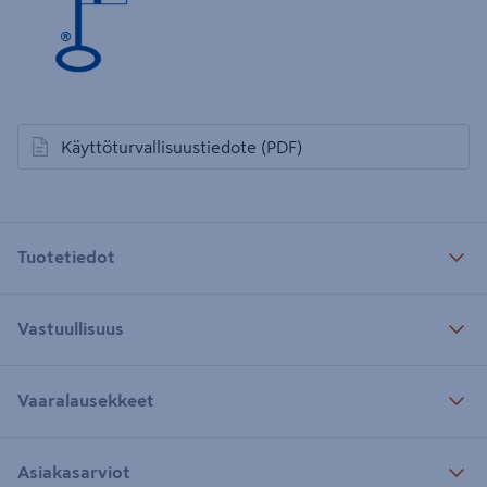
Käyttöturvallisuustiedote
(PDF)
avautuu uuteen välilehteen
Tuotetiedot
Vastuullisuus
Vaaralausekkeet
Asiakasarviot