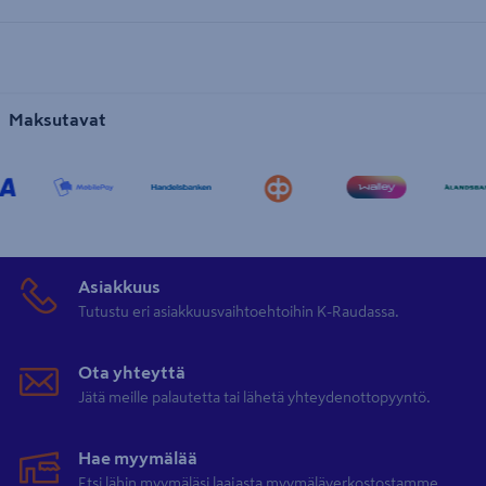
Maksutavat
Asiakkuus
Tutustu eri asiakkuusvaihtoehtoihin K-Raudassa.
Ota yhteyttä
Jätä meille palautetta tai lähetä yhteydenottopyyntö.
Hae myymälää
Etsi lähin myymäläsi laajasta myymäläverkostostamme