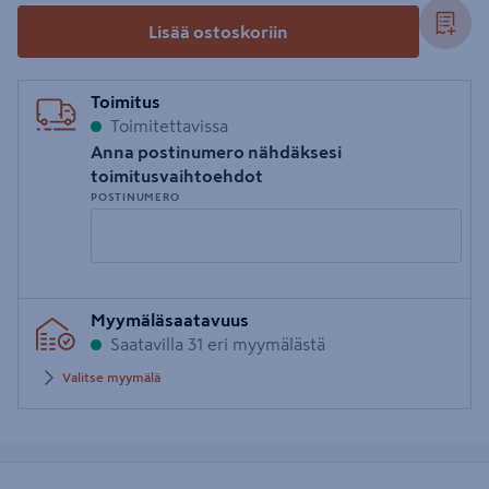
Lisää ostoskoriin
Toimitus
Toimitettavissa
Anna postinumero nähdäksesi
toimitusvaihtoehdot
POSTINUMERO
Syötä
Myymäläsaatavuus
postinumero
Saatavilla 31 eri myymälästä
Valitse myymälä