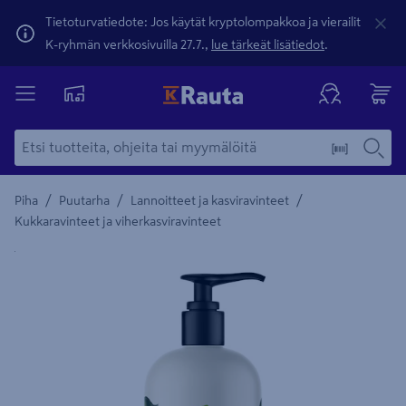
Tietoturvatiedote: Jos käytät kryptolompakkoa ja vierailit
K-ryhmän verkkosivuilla 27.7.,
lue tärkeät lisätiedot
.
/
/
/
Piha
Puutarha
Lannoitteet ja kasviravinteet
Kukkaravinteet ja viherkasviravinteet
Yksityiskohtainen kuvaus löytyy Tuotteen kuvaus -maamerki