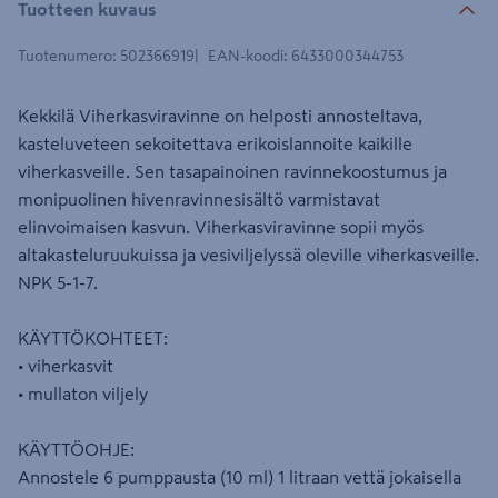
Tuotteen kuvaus
Tuotenumero
:
502366919
EAN-koodi
:
6433000344753
Kekkilä Viherkasviravinne on helposti annosteltava,
kasteluveteen sekoitettava erikoislannoite kaikille
viherkasveille. Sen tasapainoinen ravinnekoostumus ja
monipuolinen hivenravinnesisältö varmistavat
elinvoimaisen kasvun. Viherkasviravinne sopii myös
altakasteluruukuissa ja vesiviljelyssä oleville viherkasveille.
NPK 5-1-7.
KÄYTTÖKOHTEET:
• viherkasvit
• mullaton viljely
KÄYTTÖOHJE:
Annostele 6 pumppausta (10 ml) 1 litraan vettä jokaisella