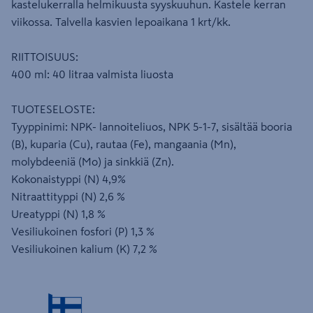
kastelukerralla helmikuusta syyskuuhun. Kastele kerran
viikossa. Talvella kasvien lepoaikana 1 krt/kk.
RIITTOISUUS:
400 ml: 40 litraa valmista liuosta
TUOTESELOSTE:
Tyyppinimi: NPK- lannoiteliuos, NPK 5-1-7, sisältää booria
(B), kuparia (Cu), rautaa (Fe), mangaania (Mn),
molybdeeniä (Mo) ja sinkkiä (Zn).
Kokonaistyppi (N) 4,9%
Nitraattityppi (N) 2,6 %
Ureatyppi (N) 1,8 %
Vesiliukoinen fosfori (P) 1,3 %
Vesiliukoinen kalium (K) 7,2 %