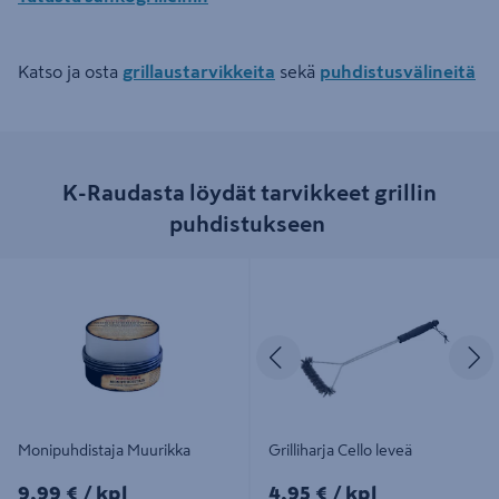
Katso ja osta
grillaustarvikkeita
sekä
puhdistusvälineitä
K-Raudasta löydät tarvikkeet grillin
puhdistukseen
Monipuhdistaja Muurikka
Grilliharja Cello leveä
Edellinen
S
Monipuhdistaja Muurikka
Grilliharja Cello leveä
9,99€/kpl
4,95€/kpl
9,99 €
/ kpl
4,95 €
/ kpl