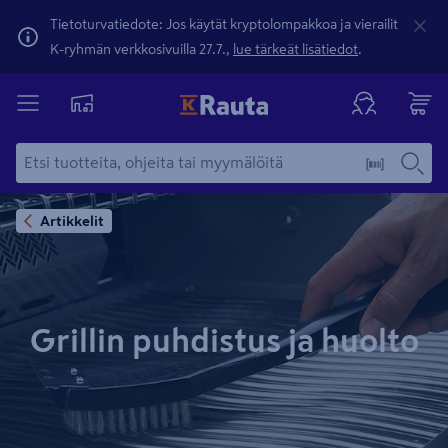
Tietoturvatiedote: Jos käytät kryptolompakkoa ja vierailit
K-ryhmän verkkosivuilla 27.7.,
lue tärkeät lisätiedot
.
Artikkelit
Grillin puhdistus ja huolto