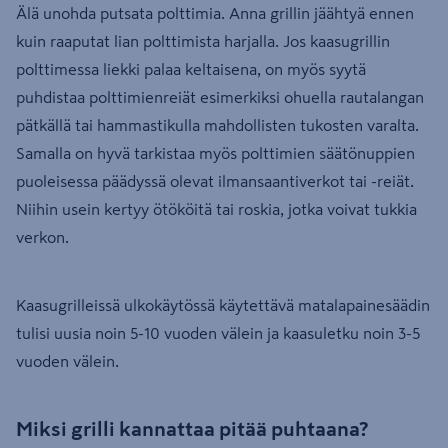
Älä unohda putsata polttimia. Anna grillin jäähtyä ennen
kuin raaputat lian polttimista harjalla. Jos kaasugrillin
polttimessa liekki palaa keltaisena, on myös syytä
puhdistaa polttimienreiät esimerkiksi ohuella rautalangan
pätkällä tai hammastikulla mahdollisten tukosten varalta.
Samalla on hyvä tarkistaa myös polttimien säätönuppien
puoleisessa päädyssä olevat ilmansaantiverkot tai -reiät.
Niihin usein kertyy ötököitä tai roskia, jotka voivat tukkia
verkon.
Kaasugrilleissä ulkokäytössä käytettävä matalapainesäädin
tulisi uusia noin 5-10 vuoden välein ja kaasuletku noin 3-5
vuoden välein.
Miksi grilli kannattaa pitää puhtaana?