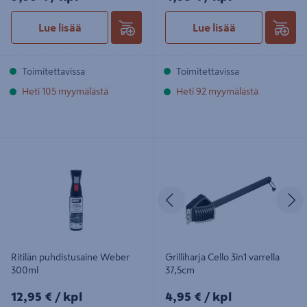
Lue lisää
Lue lisää
Toimitettavissa
Toimitettavissa
Heti 105 myymälästä
Heti 92 myymälästä
Ritilän puhdistusaine Weber 300ml
Grilliharja Cello 3in1 varrella 37,5cm
Edellinen
S
Ritilän puhdistusaine Weber
Grilliharja Cello 3in1 varrella
300ml
37,5cm
12,95€/kpl
4,95€/kpl
12,95 €
/ kpl
4,95 €
/ kpl