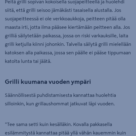
Peitä grilli sopivan kokoisella suojapeitteellä ja huolehdi
siitä, että grilli seisoo jämäkästi tasaisella alustalla. Jos
suojapeitteessä ei ole verkkoaukkoja, peitteen pitää olla
maasta irti, jotta ilma pääsee kiertämään peitteen alla. Jos
grilliä säilytetään paikassa, jossa on riski varkauksille, laita
grilli ketjulla kiinni johonkin. Talvella säilytä grilli mielellään
katoksen alla paikassa, jossa sen päälle ei pääse tippumaan
katolta lunta tai jäätä.
Grilli kuumana vuoden ympäri
Säännöllisestä puhdistamisesta kannattaa huolehtia
silloinkin, kun grillaushommat jatkuvat läpi vuoden.
”Tee sama setti kuin kesälläkin. Kovalla pakkasella
esilämmitystä kannattaa pitää yllä vähän kauemmin kuin