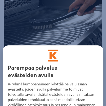
Putsaa grilli polttimia myöten
Aloita tarkistamalla silmämääräisesti grillin eri osien
Parempaa palvelua
kunto. Kaavi ensin rasvapellille ja -kuppiin kerääntynyt
evästeiden avulla
karsta pois puu- tai muovilastalla ja vie roskiin. Sen jälkeen
K-ryhmä kumppaneineen käyttää palveluissaan
pese sekä pelti että kuppi huolellisesti grillien
evästeitä, joiden avulla palvelumme toimivat
puhdistukseen tarkoitetulla pesuaineella ja kuumalla
toivotulla tavalla. Lisäksi evästeiden avulla mitataan
vedellä.
palveluiden tehokkuutta sekä mahdollistetaan
yksilöllinen ostokokemus ja personoidun mainonnan