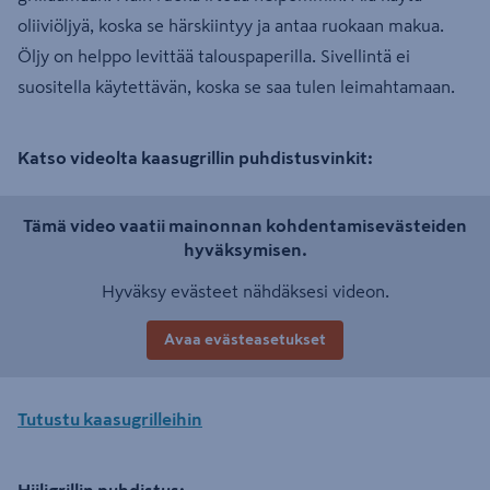
oliiviöljyä, koska se härskiintyy ja antaa ruokaan makua.
Öljy on helppo levittää talouspaperilla. Sivellintä ei
suositella käytettävän, koska se saa tulen leimahtamaan.
Katso videolta kaasugrillin puhdistusvinkit:
Tämä video vaatii mainonnan kohdentamisevästeiden
hyväksymisen.
Hyväksy evästeet nähdäksesi videon.
Avaa evästeasetukset
Tutustu kaasugrilleihin
Hiiligrillin puhdistus: