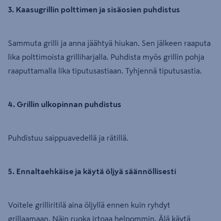
3. Kaasugrillin polttimen ja sisäosien puhdistus
Sammuta grilli ja anna jäähtyä hiukan. Sen jälkeen raaputa
lika polttimoista grilliharjalla. Puhdista myös grillin pohja
raaputtamalla lika tiputusastiaan. Tyhjennä tiputusastia.
4. Grillin ulkopinnan puhdistus
Puhdistuu saippuavedellä ja rätillä.
5. Ennaltaehkäise ja käytä öljyä säännöllisesti
Voitele grilliritilä aina öljyllä ennen kuin ryhdyt
grillaamaan. Näin ruoka irtoaa helpommin. Älä käytä