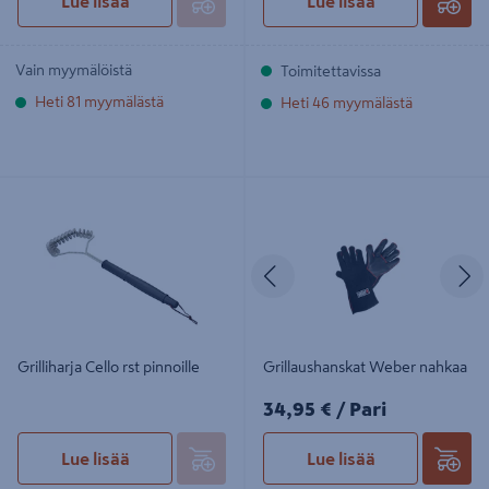
Lue lisää
Lue lisää
Vain myymälöistä
Toimitettavissa
Heti 81 myymälästä
Heti 46 myymälästä
Grilliharja Cello rst pinnoille
Grillaushanskat Weber nahkaa
Edellinen
S
Grilliharja Cello rst pinnoille
Grillaushanskat Weber nahkaa
34,95€/Pari
34,95 €
/ Pari
Lue lisää
Lue lisää