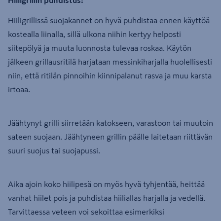
Hiiligrillissä suojakannet on hyvä puhdistaa ennen käyttöä
kostealla liinalla, sillä ulkona niihin kertyy helposti
siitepölyä ja muuta luonnosta tulevaa roskaa. Käytön
jälkeen grillausritilä harjataan messinkiharjalla huolellisesti
niin, että ritilän pinnoihin kiinnipalanut rasva ja muu karsta
irtoaa.
Jäähtynyt grilli siirretään katokseen, varastoon tai muutoin
sateen suojaan. Jäähtyneen grillin päälle laitetaan riittävän
suuri suojus tai suojapussi.
Aika ajoin koko hiilipesä on myös hyvä tyhjentää, heittää
vanhat hiilet pois ja puhdistaa hiiliallas harjalla ja vedellä.
Tarvittaessa veteen voi sekoittaa esimerkiksi