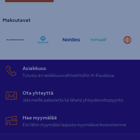
Maksutavat
Asiakkuus
Tutustu eri asiakkuusvaihtoehtoihin K-Raudassa.
Ota yhteyttä
Jätä meille palautetta tai lähetä yhteydenottopyyntö.
Hae myymälää
Etsi lähin myymäläsi laajasta myymäläverkostostamme