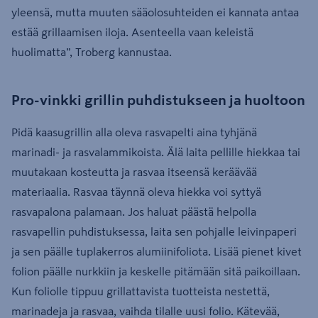
yleensä, mutta muuten sääolosuhteiden ei kannata antaa
estää grillaamisen iloja. Asenteella vaan keleistä
huolimatta”, Troberg kannustaa.
Pro-vinkki grillin puhdistukseen ja huoltoon
Pidä kaasugrillin alla oleva rasvapelti aina tyhjänä
marinadi- ja rasvalammikoista. Älä laita pellille hiekkaa tai
muutakaan kosteutta ja rasvaa itseensä keräävää
materiaalia. Rasvaa täynnä oleva hiekka voi syttyä
rasvapalona palamaan. Jos haluat päästä helpolla
rasvapellin puhdistuksessa, laita sen pohjalle leivinpaperi
ja sen päälle tuplakerros alumiinifoliota. Lisää pienet kivet
folion päälle nurkkiin ja keskelle pitämään sitä paikoillaan.
Kun foliolle tippuu grillattavista tuotteista nestettä,
marinadeja ja rasvaa, vaihda tilalle uusi folio. Kätevää,