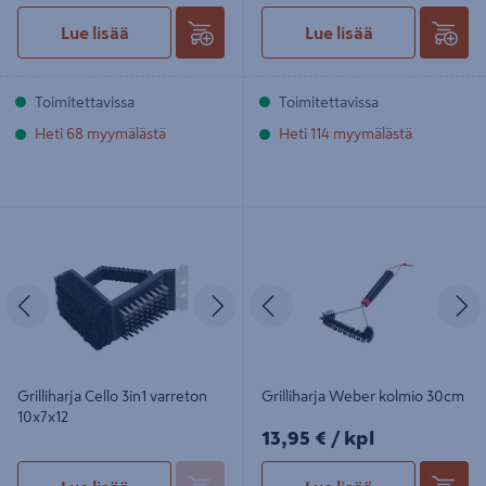
Lue lisää
Lue lisää
Toimitettavissa
Toimitettavissa
Heti 68 myymälästä
Heti 114 myymälästä
Grilliharja Cello 3in1 varreton
Grilliharja Weber kolmio 30cm
10x7x12
Edellinen
Seuraava
Edellinen
S
Grilliharja Cello 3in1 varreton
Grilliharja Weber kolmio 30cm
10x7x12
13,95€/kpl
13,95 €
/ kpl