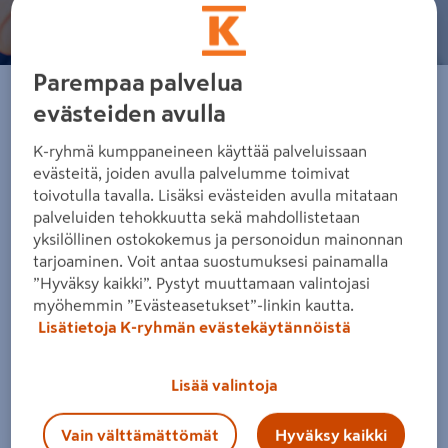
Parempaa palvelua
evästeiden avulla
Me K-Raudassa autamme niin kodin kunnostamisen
ensikertalaisia kuin ammattilaisiakin onnistumaan
K-ryhmä kumppaneineen käyttää palveluissaan
rakentamisessa ja remontoinnissa mahdollisimman
evästeitä, joiden avulla palvelumme toimivat
toivotulla tavalla. Lisäksi evästeiden avulla mitataan
vaivattomasti. Laajin valikoima ja parhaat palvelumme
palveluiden tehokkuutta sekä mahdollistetaan
varmistavat, että projektisi onnistuu – niin kivijalassa kuin
yksilöllinen ostokokemus ja personoidun mainonnan
verkossakin.
tarjoaminen. Voit antaa suostumuksesi painamalla
”Hyväksy kaikki”. Pystyt muuttamaan valintojasi
myöhemmin ”Evästeasetukset”-linkin kautta.
Tarjoamme rakentamisen, remontoinnin, pihan ja
Lisätietoja K-ryhmän evästekäytännöistä
puutarhan sekä sisustamisen ja kodin kalustamisen
tuotteet ja palvelut asiantuntevalla asiakaspalvelulla. K-
Lisää valintoja
Rauta on Suomen markkinajohtaja yli 120 kaupan
verkostolla Hangosta Ivaloon.
Vain välttämättömät
Hyväksy kaikki