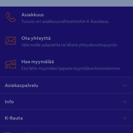
Asiakkuus
Tutustu eri asiakkuusvaihtoehtoihin K-Raudassa.
Ota yhteyttä
Jätä meille palautetta tai lähetä yhteydenottopyyntö.
Hae myymälää
Etsi lähin myymäläsi laajasta myymäläverkostostamme
Asiakaspalvelu
Info
K-Rauta