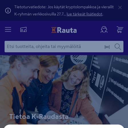
Tietoturvatiedote: Jos käytät kryptolompakkoa ja vierailit
K-ryhmän verkkosivuilla 27.7.,
lue tärkeät lisätiedot
.
Tietoa K-Raudasta