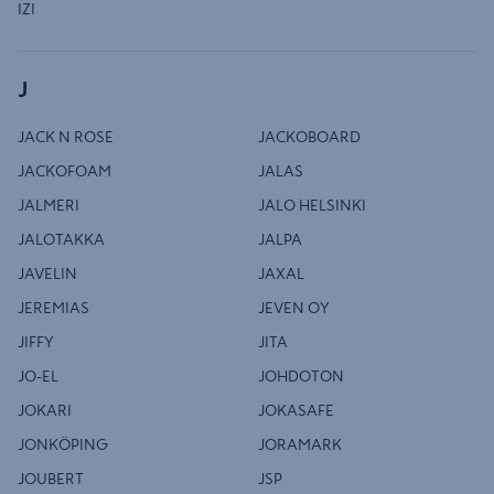
IZI
J
JACK N ROSE
JACKOBOARD
JACKOFOAM
JALAS
JALMERI
JALO HELSINKI
JALOTAKKA
JALPA
JAVELIN
JAXAL
JEREMIAS
JEVEN OY
JIFFY
JITA
JO-EL
JOHDOTON
JOKARI
JOKASAFE
JONKÖPING
JORAMARK
JOUBERT
JSP