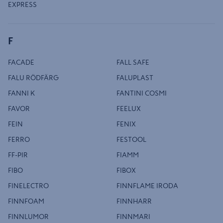
EXPRESS
F
FACADE
FALL SAFE
FALU RÖDFÄRG
FALUPLAST
FANNI K
FANTINI COSMI
FAVOR
FEELUX
FEIN
FENIX
FERRO
FESTOOL
FF-PIR
FIAMM
FIBO
FIBOX
FINELECTRO
FINNFLAME IRODA
FINNFOAM
FINNHARR
FINNLUMOR
FINNMARI