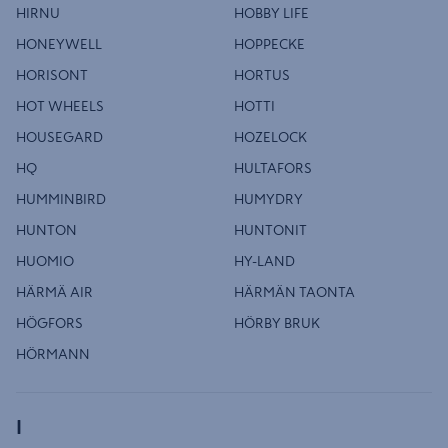
HIRNU
HOBBY LIFE
HONEYWELL
HOPPECKE
HORISONT
HORTUS
HOT WHEELS
HOTTI
HOUSEGARD
HOZELOCK
HQ
HULTAFORS
HUMMINBIRD
HUMYDRY
HUNTON
HUNTONIT
HUOMIO
HY-LAND
HÄRMÄ AIR
HÄRMÄN TAONTA
HÖGFORS
HÖRBY BRUK
HÖRMANN
I