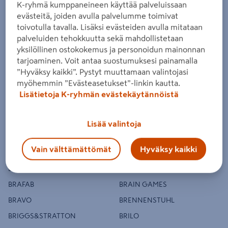
BMI ORMAX
BN
K-ryhmä kumppaneineen käyttää palveluissaan
evästeitä, joiden avulla palvelumme toimivat
BOBI
BOHRCRAFT
toivotulla tavalla. Lisäksi evästeiden avulla mitataan
BOLASECA
BOLLE SAFETY
palveluiden tehokkuutta sekä mahdollistetaan
BOLSIUS
BONA
yksilöllinen ostokokemus ja personoidun mainonnan
tarjoaminen. Voit antaa suostumuksesi painamalla
BORACOL
BOROSAN EASYUP 2017
”Hyväksy kaikki”. Pystyt muuttamaan valintojasi
BORÅS SENSE OF SILENCE
BORÅS SHADES OF CHALK
myöhemmin ”Evästeasetukset”-linkin kautta.
Lisätietoja K-ryhmän evästekäytännöistä
BORÅSTAPETER
BORÅSTAPETER COTTAGE
GARDEN
BORÅSTAPETER FLOWERY
BORÅSTAPETER NEWBIE
Lisää valintoja
BOSCH
BOSCH BLUE
Vain välttämättömät
Hyväksy kaikki
BOSCH EXPERT
BOSCH GREEN
BOSCH PRO
BRABANTIA
BRAFAB
BRAIN GAMES
BRAVO
BRENNENSTUHL
BRIGGS&STRATTON
BRILO