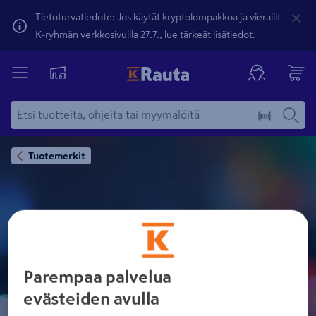
Tietoturvatiedote: Jos käytät kryptolompakkoa ja vierailit
K-ryhmän verkkosivuilla 27.7.,
lue tärkeät lisätiedot
.
Tuotemerkit
PINELINE
Parempaa palvelua
evästeiden avulla