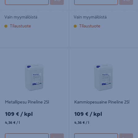
Vain myymälöistä
Vain myymälöistä
Tilaustuote
Tilaustuote
Metallipesu Pineline 25l
Kammiopesuaine Pineline 25l
Metallipesu Pineline 25l
Kammiopesuaine Pineline 25l
109€/kpl
109€/kpl
109 €
/ kpl
109 €
/ kpl
4,36€/l
4,36€/l
4,36 €
/ l
4,36 €
/ l