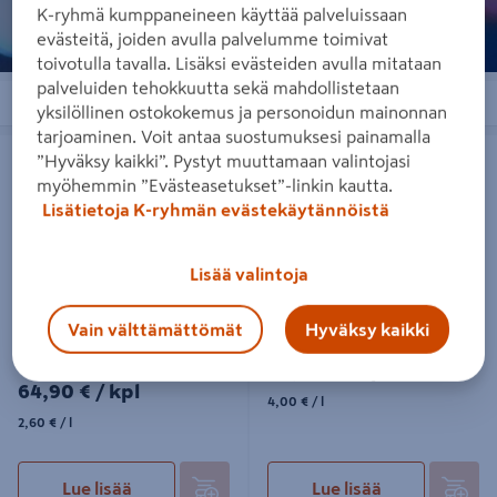
K-ryhmä kumppaneineen käyttää palveluissaan
evästeitä, joiden avulla palvelumme toimivat
toivotulla tavalla. Lisäksi evästeiden avulla mitataan
palveluiden tehokkuutta sekä mahdollistetaan
Järjestä
Suodattimet
yksilöllinen ostokokemus ja personoidun mainonnan
tarjoaminen. Voit antaa suostumuksesi painamalla
Pesuainetiiviste Car+Go Pineline 25l
Tehopesu Pineline 25l
”Hyväksy kaikki”. Pystyt muuttamaan valintojasi
myöhemmin ”Evästeasetukset”-linkin kautta.
Lisätietoja K-ryhmän evästekäytännöistä
Lisää valintoja
Pesuainetiiviste Car+Go
Tehopesu Pineline 25l
Vain välttämättömät
Hyväksy kaikki
Pineline 25l
99,90€/kpl
99,90 €
/ kpl
64,90€/kpl
64,90 €
/ kpl
4,00€/l
4,00 €
/ l
2,60€/l
2,60 €
/ l
Lue lisää
Lue lisää