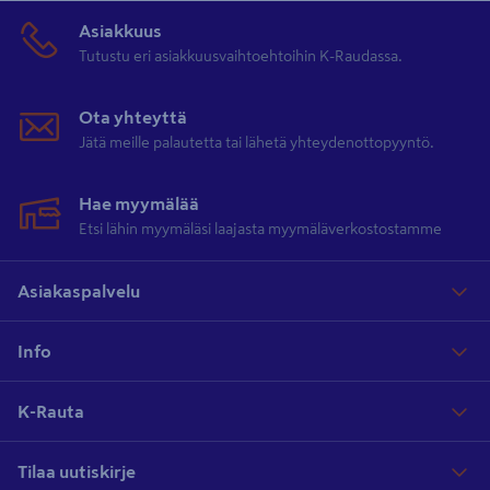
Asiakkuus
Tutustu eri asiakkuusvaihtoehtoihin K-Raudassa.
Ota yhteyttä
Jätä meille palautetta tai lähetä yhteydenottopyyntö.
Hae myymälää
Etsi lähin myymäläsi laajasta myymäläverkostostamme
Asiakaspalvelu
Info
K-Rauta
Tilaa uutiskirje