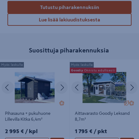
Tutustu piharakennuksiin
Lue lisää lakiuudistuksesta
Suosittuja piharakennuksia
Pihasauna + pukuhuone Lillevilla
Aittavarasto Goodiy Leksand 8,7m²
Myös laskulla
Myös laskulla
Kitka 6,4m²
Goodiy
Onnistu edullisesti
Edellinen
Seuraava
Edellinen
S
Pihasauna + pukuhuone
Aittavarasto Goodiy Leksand
Lillevilla Kitka 6,4m²
8,7m²
2995€/kpl
1795€/pkt
2 995 €
/ kpl
1 795 €
/ pkt