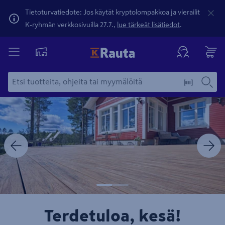
Tietoturvatiedote: Jos käytät kryptolompakkoa ja vierailit
K-ryhmän verkkosivuilla 27.7.,
lue tärkeät lisätiedot
.
Dia
1
kautta
2
Terdetuloa, kesä!