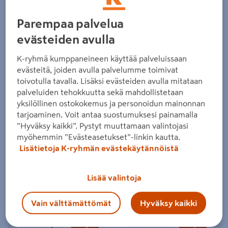
Parempaa palvelua
Nyt on hyvä aika saada
evästeiden avulla
aikaan
K-ryhmä kumppaneineen käyttää palveluissaan
evästeitä, joiden avulla palvelumme toimivat
toivotulla tavalla. Lisäksi evästeiden avulla mitataan
palveluiden tehokkuutta sekä mahdollistetaan
yksilöllinen ostokokemus ja personoidun mainonnan
Tilaa maalit verkosta - hae kaupasta
Terassiöljyt
tarjoaminen. Voit antaa suostumuksesi painamalla
”Hyväksy kaikki”. Pystyt muuttamaan valintojasi
myöhemmin ”Evästeasetukset”-linkin kautta.
Lisätietoja K-ryhmän evästekäytännöistä
Puutarhakoneet K-Raudasta
Viilennystä kotiin
Lisää valintoja
Vain välttämättömät
Hyväksy kaikki
Ilmalämpöpumput
Terassilaudat