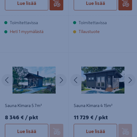
Lue lisää
Lue lisää
Toimitettavissa
Toimitettavissa
Heti 1 myymälästä
Tilaustuote
Sauna Kimara 5 7m²
Sauna Kimara 4 15m²
Edellinen
Seuraava
Edellinen
S
Sauna Kimara 5 7m²
Sauna Kimara 4 15m²
8346€/pkt
11729€/pkt
8 346 €
/ pkt
11 729 €
/ pkt
Lue lisää
Lue lisää