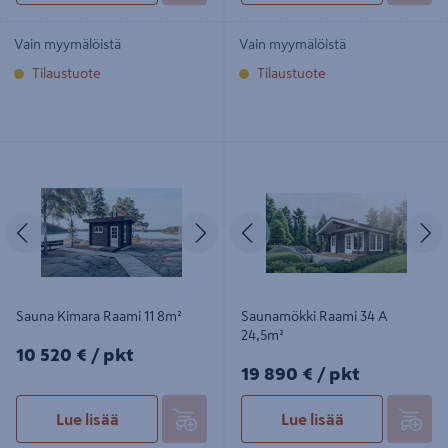
Vain myymälöistä
Vain myymälöistä
Tilaustuote
Tilaustuote
Sauna Kimara Raami 11 8m²
Saunamökki Raami 34 A 24,5m²
Edellinen
Seuraava
Edellinen
S
Sauna Kimara Raami 11 8m²
Saunamökki Raami 34 A
24,5m²
10520€/pkt
10 520 €
/ pkt
19890€/pkt
19 890 €
/ pkt
Lue lisää
Lue lisää