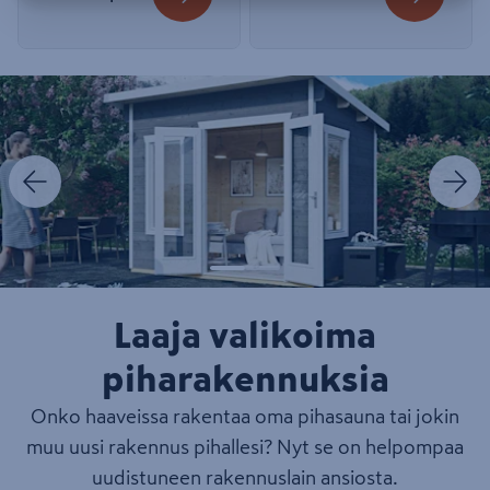
Dia
1
kautta
2
Laaja valikoima
piharakennuksia
Onko haaveissa rakentaa oma pihasauna tai jokin
muu uusi rakennus pihallesi? Nyt se on helpompaa
uudistuneen rakennuslain ansiosta.