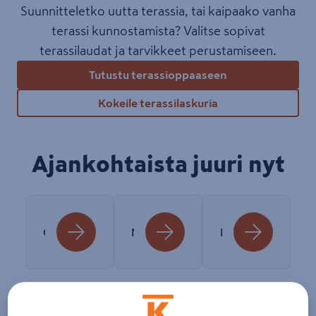
Suunnitteletko uutta terassia, tai kaipaako vanha
terassi kunnostamista? Valitse sopivat
terassilaudat ja tarvikkeet perustamiseen.
Tutustu terassioppaaseen
Kokeile terassilaskuria
Ajankohtaista juuri nyt
Osta maalia ja voita rempparahaa
Nyt on aika huoltaa terassi
Kesän pihatöiden muistilista