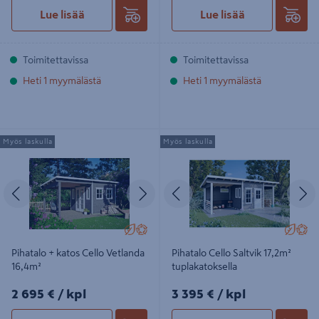
Lue lisää
Lue lisää
Toimitettavissa
Toimitettavissa
Heti 1 myymälästä
Heti 1 myymälästä
Pihatalo + katos Cello Vetlanda
Pihatalo Cello Saltvik 17,2m²
Myös laskulla
Myös laskulla
16,4m²
tuplakatoksella
Edellinen
Seuraava
Edellinen
S
Pihatalo + katos Cello Vetlanda
Pihatalo Cello Saltvik 17,2m²
16,4m²
tuplakatoksella
2695€/kpl
3395€/kpl
2 695 €
/ kpl
3 395 €
/ kpl