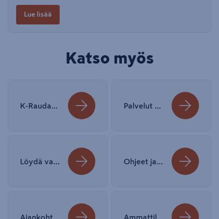
Lue lisää
Katso myös
K-Raudasta Ainoakoti- ja Kimara-talot
Palvelut sujuvaan remonttiin
Löydä vastuulliset tuotteet entistä helpommin
Ohjeet ja vinkit K-Raudasta
Ajankohtaiset kampanjat
Ammattilaisen K-Rauta PRO