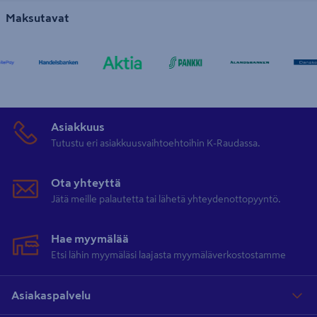
Maksutavat
Asiakkuus
Tutustu eri asiakkuusvaihtoehtoihin K-Raudassa.
Ota yhteyttä
Jätä meille palautetta tai lähetä yhteydenottopyyntö.
Hae myymälää
Etsi lähin myymäläsi laajasta myymäläverkostostamme
Asiakaspalvelu