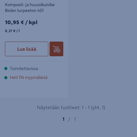
Komposti- ja huussikuivike
Biolan turpeeton 40l
10,95€/kpl
10,95 €
/ kpl
0,27€/l
0,27 €
/ l
Lue lisää
Toimitettavissa
Heti 114 myymälästä
Näytetään tuotteet: 1 - 1 (yht. 1)
1
/
1