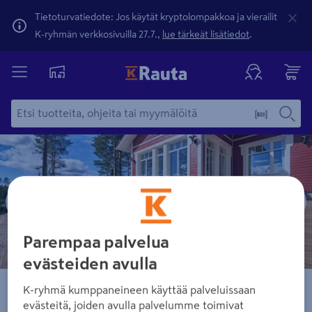
Tietoturvatiedote: Jos käytät kryptolompakkoa ja vierailit
K-ryhmän verkkosivuilla 27.7.,
lue tärkeät lisätiedot
.
Dia
1
kautta
2
Parempaa palvelua
evästeiden avulla
K-ryhmä kumppaneineen käyttää palveluissaan
Terdetuloa, kesä!
evästeitä, joiden avulla palvelumme toimivat