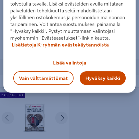
toivotulla tavalla. Lisäksi evästeiden avulla mitataan
Suunnitteletko uutta terassia, tai kaipaako vanha
palveluiden tehokkuutta sekä mahdollistetaan
terassi kunnostamista? Valitse sopivat
yksilöllinen ostokokemus ja personoidun mainonnan
terassilaudat ja tarvikkeet perustamiseen.
tarjoaminen. Voit antaa suostumuksesi painamalla
”Hyväksy kaikki”. Pystyt muuttamaan valintojasi
Tutustu terassioppaaseen
myöhemmin ”Evästeasetukset”-linkin kautta.
Lisätietoja K-ryhmän evästekäytännöistä
Kokeile terassilaskuria
Lisää valintoja
Näytetään 1 tuotetta
Vain välttämättömät
Hyväksy kaikki
Järjestä
Suodattimet
Komposti- ja huussikuivike Biolan
2 kpl / 16,94 €
turpeeton 40l
Edellinen
Seuraava