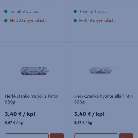
Toimitettavissa
Toimitettavissa
Heti 23 myymälästä
Heti 19 myymälästä
Herkkutanko marjoilla Tintin 600g
Herkkutanko hyönteisillä Tintin
600g
Herkkutanko marjoilla Tintin
Herkkutanko hyönteisillä Tintin
600g
600g
3,40€/kpl
3,40€/kpl
3,40 €
/ kpl
3,40 €
/ kpl
5,67€/kg
5,67€/kg
5,67 €
/ kg
5,67 €
/ kg