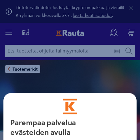
Tietoturvatiedote: Jos käytät kryptolompakkoa ja vierailit
K-ryhmän verkkosivuilla 27.7.,
lue tärkeät lisätiedot
.
Tuotemerkit
TINTIN
Parempaa palvelua
evästeiden avulla