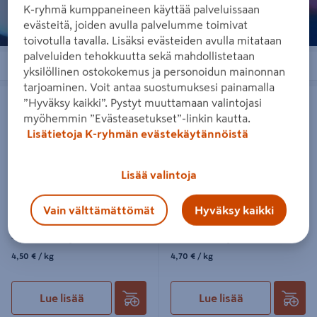
K-ryhmä kumppaneineen käyttää palveluissaan
evästeitä, joiden avulla palvelumme toimivat
toivotulla tavalla. Lisäksi evästeiden avulla mitataan
palveluiden tehokkuutta sekä mahdollistetaan
Järjestä
Suodattimet
yksilöllinen ostokokemus ja personoidun mainonnan
tarjoaminen. Voit antaa suostumuksesi painamalla
Rasvasiementanko Tintin 1kg
Herkkutanko Tintin 1kg
”Hyväksy kaikki”. Pystyt muuttamaan valintojasi
myöhemmin ”Evästeasetukset”-linkin kautta.
Lisätietoja K-ryhmän evästekäytännöistä
Lisää valintoja
Rasvasiementanko Tintin 1kg
Herkkutanko Tintin 1kg
Vain välttämättömät
Hyväksy kaikki
4,50€/kpl
4,70€/kpl
4,50 €
/ kpl
4,70 €
/ kpl
4,50€/kg
4,70€/kg
4,50 €
/ kg
4,70 €
/ kg
Lue lisää
Lue lisää