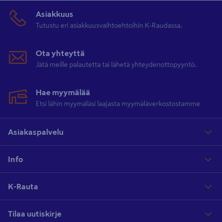
Asiakkuus
Tutustu eri asiakkuusvaihtoehtoihin K-Raudassa.
Ota yhteyttä
Jätä meille palautetta tai lähetä yhteydenottopyyntö.
Hae myymälää
Etsi lähin myymäläsi laajasta myymäläverkostostamme
Asiakaspalvelu
Info
K-Rauta
Tilaa uutiskirje