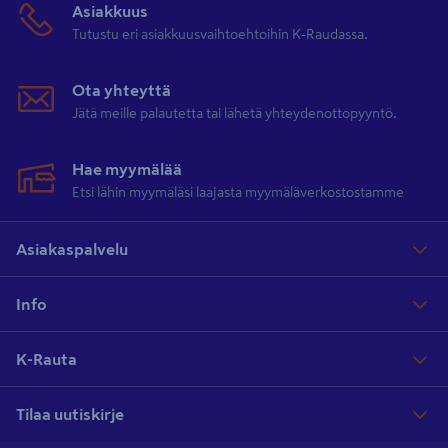
Asiakkuus
Tutustu eri asiakkuusvaihtoehtoihin K-Raudassa.
Ota yhteyttä
Jätä meille palautetta tai lähetä yhteydenottopyyntö.
Hae myymälää
Etsi lähin myymäläsi laajasta myymäläverkostostamme
Asiakaspalvelu
Info
K-Rauta
Tilaa uutiskirje