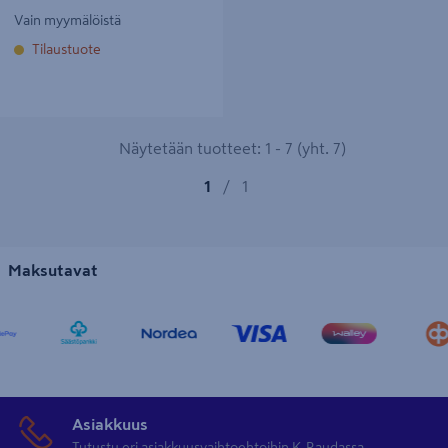
Vain myymälöistä
Tilaustuote
Näytetään tuotteet: 1 - 7 (yht. 7)
1
/
1
Maksutavat
Asiakkuus
Tutustu eri asiakkuusvaihtoehtoihin K-Raudassa.