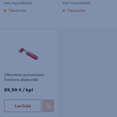
Vain myymälöistä
Vain myymälöistä
Tilaustuote
Tilaustuote
Silikonitela saumaukseen Firestone
allaskumille
Silikonitela saumaukseen
Firestone allaskumille
89,90€/kpl
89,90 €
/ kpl
Lue lisää