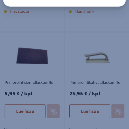
Vain myymälöistä
Toimitettavissa
Tilaustuote
Tilaustuote
Primerointisieni allaskumille
Primerointikahva allaskumille
Primerointisieni allaskumille
Primerointikahva allaskumille
5,95€/kpl
23,95€/kpl
5,95 €
/ kpl
23,95 €
/ kpl
Lue lisää
Lue lisää