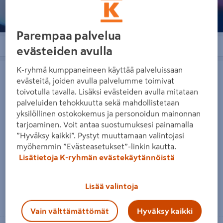
Parempaa palvelua
Järjestä
Suodattimet
evästeiden avulla
Puhdistusprimer 0,95 l
Kumikitti Firestone allaskumille
K-ryhmä kumppaneineen käyttää palveluissaan
evästeitä, joiden avulla palvelumme toimivat
toivotulla tavalla. Lisäksi evästeiden avulla mitataan
palveluiden tehokkuutta sekä mahdollistetaan
yksilöllinen ostokokemus ja personoidun mainonnan
tarjoaminen. Voit antaa suostumuksesi painamalla
”Hyväksy kaikki”. Pystyt muuttamaan valintojasi
myöhemmin ”Evästeasetukset”-linkin kautta.
Puhdistusprimer 0,95 l
Kumikitti Firestone allaskumille
Lisätietoja K-ryhmän evästekäytännöistä
92,90€/kpl
27,90€/kpl
92,90 €
/ kpl
27,90 €
/ kpl
Lisää valintoja
Lue lisää
Lue lisää
Vain välttämättömät
Hyväksy kaikki