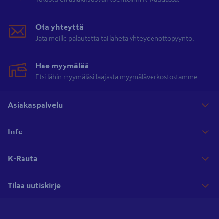
Ota yhteyttä
Jätä meille palautetta tai lähetä yhteydenottopyyntö.
Hae myymälää
Etsi lähin myymäläsi laajasta myymäläverkostostamme
Asiakaspalvelu
Info
K-Rauta
Tilaa uutiskirje