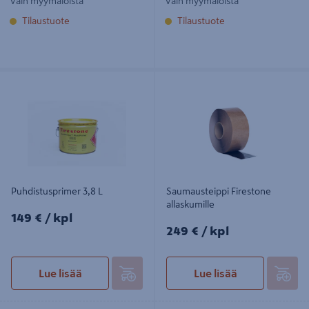
Vain myymälöistä
Vain myymälöistä
Tilaustuote
Tilaustuote
Puhdistusprimer 3,8 L
Saumausteippi Firestone
allaskumille
Puhdistusprimer 3,8 L
Saumausteippi Firestone
allaskumille
149€/kpl
149 €
/ kpl
249€/kpl
249 €
/ kpl
Lue lisää
Lue lisää