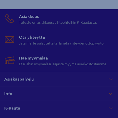
Asiakkuus
Tutustu eri asiakkuusvaihtoehtoihin K-Raudassa.
Ota yhteyttä
Jätä meille palautetta tai lähetä yhteydenottopyyntö.
Hae myymälää
Etsi lähin myymäläsi laajasta myymäläverkostostamme
Asiakaspalvelu
Info
K-Rauta