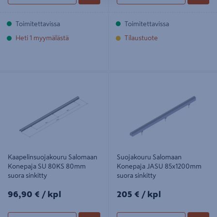
Toimitettavissa
Toimitettavissa
Heti 1 myymälästä
Tilaustuote
Kaapelinsuojakouru Salomaan
Suojakouru Salomaan Konepaja
Konepaja SU 80KS 80mm suora
JASU 85x1200mm suora sinkitty
sinkitty
Kaapelinsuojakouru Salomaan
Suojakouru Salomaan
Konepaja SU 80KS 80mm
Konepaja JASU 85x1200mm
suora sinkitty
suora sinkitty
96,90€/kpl
205€/kpl
96,90 €
/ kpl
205 €
/ kpl