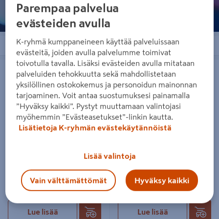
Parempaa palvelua
evästeiden avulla
K-ryhmä kumppaneineen käyttää palveluissaan
Järjestä
Suodattimet
evästeitä, joiden avulla palvelumme toimivat
toivotulla tavalla. Lisäksi evästeiden avulla mitataan
Kaapelinsuojakouru Salomaan
Suojakouru Salomaan Konepaja
Konepaja 35mm SU 35KS
JASU 60x1200mm suora sinkitty
palveluiden tehokkuutta sekä mahdollistetaan
yksilöllinen ostokokemus ja personoidun mainonnan
tarjoaminen. Voit antaa suostumuksesi painamalla
”Hyväksy kaikki”. Pystyt muuttamaan valintojasi
myöhemmin ”Evästeasetukset”-linkin kautta.
Lisätietoja K-ryhmän evästekäytännöistä
Kaapelinsuojakouru Salomaan
Suojakouru Salomaan
Konepaja 35mm SU 35KS
Konepaja JASU 60x1200mm
Lisää valintoja
suora sinkitty
44,95€/kpl
44,95 €
/ kpl
175€/kpl
Vain välttämättömät
Hyväksy kaikki
175 €
/ kpl
Lue lisää
Lue lisää