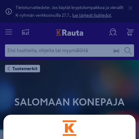
Tietoturvatiedote: Jos käytät kryptolompakkoa ja vierailit
K-ryhmän verkkosivuilla 27.7.,
lue tärkeät lisätiedot
.
Tuotemerkit
SALOMAAN KONEPAJA