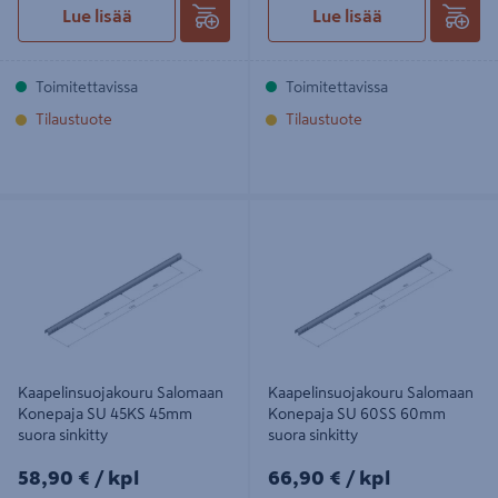
Lue lisää
Lue lisää
Toimitettavissa
Toimitettavissa
Tilaustuote
Tilaustuote
Kaapelinsuojakouru Salomaan
Kaapelinsuojakouru Salomaan
Konepaja SU 45KS 45mm suora
Konepaja SU 60SS 60mm suora
sinkitty
sinkitty
Kaapelinsuojakouru Salomaan
Kaapelinsuojakouru Salomaan
Konepaja SU 45KS 45mm
Konepaja SU 60SS 60mm
suora sinkitty
suora sinkitty
58,90€/kpl
66,90€/kpl
58,90 €
/ kpl
66,90 €
/ kpl