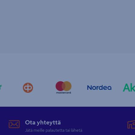
Ota yhteyttä
Jätä meille palautetta tai lähetä