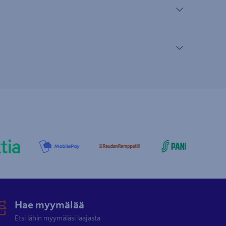
Hae myymälää
Etsi lähin myymäläsi laajasta