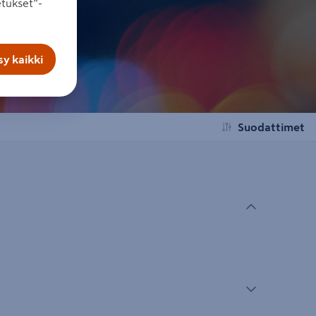
tukset”-
y kaikki
Suodattimet