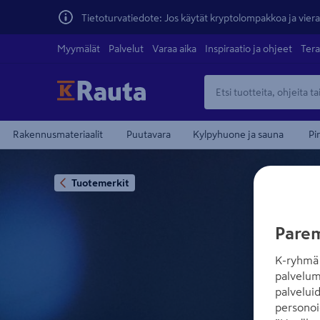
Tietoturvatiedote: Jos käytät kryptolompakkoa ja vierai
Myymälät
Palvelut
Varaa aika
Inspiraatio ja ohjeet
Tera
Rakennusmateriaalit
Puutavara
Kylpyhuone ja sauna
Pi
Tuotemerkit
Parem
K-ryhmä 
palvelum
palvelui
personoi