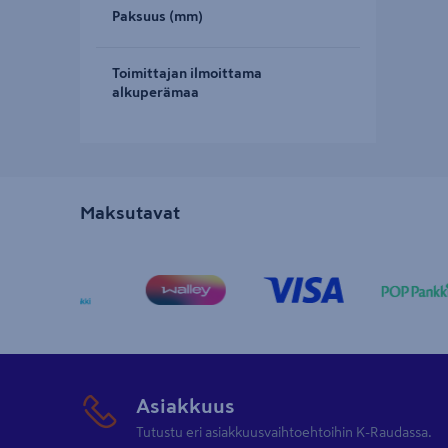
Paksuus (mm)
Toimittajan ilmoittama
alkuperämaa
Maksutavat
Asiakkuus
Tutustu eri asiakkuusvaihtoehtoihin K-Raudassa.