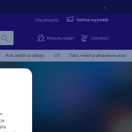
Valitse myymälä
Ota yhteyttä
Kirjaudu sisään
Ostoskori
Koti, keittiö ja säilytys
LVI
Talot, mökit ja piharakennukset
an
ja
lla