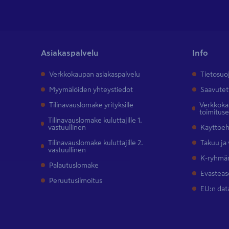
Asiakaspalvelu
Info
Verkkokaupan asiakaspalvelu
Tietosuo
Myymälöiden yhteystiedot
Saavutet
Tilinavauslomake yrityksille
Verkkokau
toimitus
Tilinavauslomake kuluttajille 1.
vastuullinen
Käyttöe
Tilinavauslomake kuluttajille 2.
Takuu ja
vastuullinen
K-ryhmän
Palautuslomake
Evästeas
Peruutusilmoitus
EU:n dat