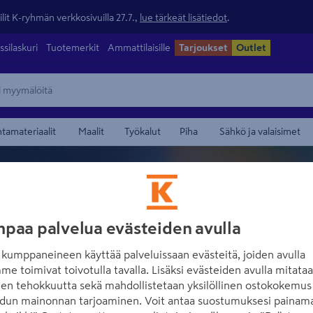
lit K-ryhmän verkkosivuilla 27.7.,
lue tärkeät lisätiedot
.
ssilaskuri
Tuotemerkit
Ammattilaisille
Tarjoukset
Outlet
ntamateriaalit
Maalit
Työkalut
Piha
Sähkö ja valaisimet
paa palvelua evästeiden avulla
VIAMONT
kumppaneineen käyttää palveluissaan evästeitä, joiden avulla
me toimivat toivotulla tavalla. Lisäksi evästeiden avulla mitata
den tehokkuutta sekä mahdollistetaan yksilöllinen ostokokemus 
dun mainonnan tarjoaminen. Voit antaa suostumuksesi painama