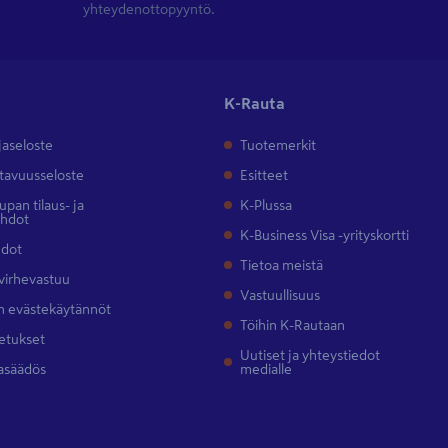
yhteydenottopyyntö.
K-Rauta
jaseloste
Tuotemerkit
tavuusseloste
Esitteet
pan tilaus- ja
K-Plussa
ehdot
K-Business Visa -yrityskortti
hdot
Tietoa meistä
 virhevastuu
Vastuullisuus
 evästekäytännöt
Töihin K-Rautaan
etukset
Uutiset ja yhteystiedot
asäädös
medialle