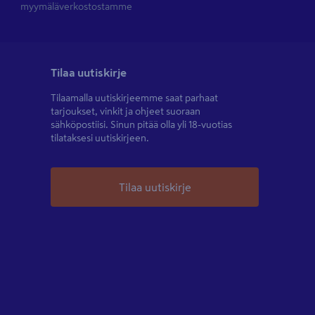
myymäläverkostostamme
Tilaa uutiskirje
Tilaamalla uutiskirjeemme saat parhaat
tarjoukset, vinkit ja ohjeet suoraan
sähköpostiisi. Sinun pitää olla yli 18-vuotias
tilataksesi uutiskirjeen.
Tilaa uutiskirje