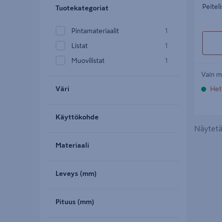
Peitel
Tuotekategoriat
Pintamateriaalit
1
Listat
1
Muovilistat
1
Vain m
Väri
Het
Käyttökohde
Näytetää
Materiaali
Leveys (mm)
Pituus (mm)