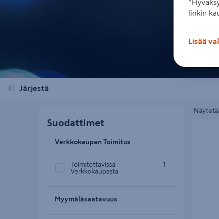
”Hyväksy
linkin ka
Lisää va
Järjestä
Näytetää
Suodattimet
Peitelis
Verkkokaupan Toimitus
Toimitettavissa
1
Verkkokaupasta
Myymäläsaatavuus