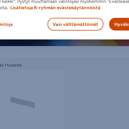
 kaikki”. Pystyt muuttamaan valintojasi myöhemmin ”Evästease
utta.
Lisätietoja K-ryhmän evästekäytännöistä
lintoja
Vain välttämättömät
Hyväks
n 1 tuotetta
ta 10x42x2200 PVC valkoinen