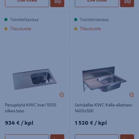
Toimitettavissa
Toimitettavissa
Tilaustuote
Tilaustuote
Pesupöytä KWC Inari 1000 oikea
Seinäallas KWC Kalla-allastaso
taso
1400x550
Pesupöytä KWC Inari 1000
Seinäallas KWC Kalla-allastaso
oikea taso
1400x550
934€/kpl
1520€/kpl
934 €
/ kpl
1 520 €
/ kpl