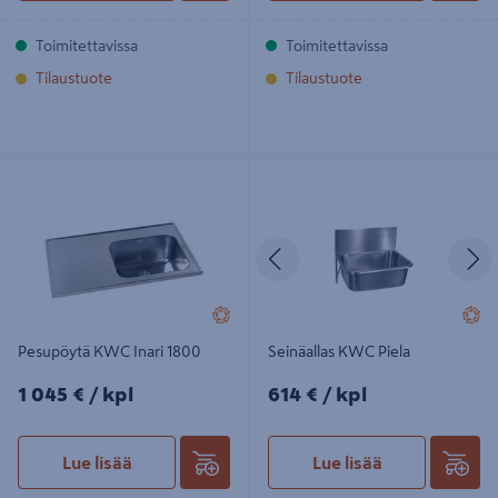
Toimitettavissa
Toimitettavissa
Tilaustuote
Tilaustuote
Pesupöytä KWC Inari 1800
Seinäallas KWC Piela
Edellinen
S
Pesupöytä KWC Inari 1800
Seinäallas KWC Piela
1045€/kpl
614€/kpl
1 045 €
/ kpl
614 €
/ kpl
Lue lisää
Lue lisää