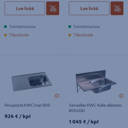
Lue lisää
Lue lisää
Toimitettavissa
Toimitettavissa
Tilaustuote
Tilaustuote
Pesupöytä KWC Inari 800
Seinäallas KWC Kalla-allastaso
800x550
Pesupöytä KWC Inari 800
Seinäallas KWC Kalla-allastaso
800x550
924€/kpl
924 €
/ kpl
1045€/kpl
1 045 €
/ kpl