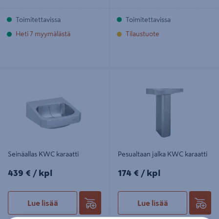
Toimitettavissa
Toimitettavissa
Heti 7 myymälästä
Tilaustuote
Seinäallas KWC karaatti
Pesualtaan jalka KWC karaatti
Seinäallas KWC karaatti
Pesualtaan jalka KWC karaatti
439€/kpl
174€/kpl
439 €
/ kpl
174 €
/ kpl
Lue lisää
Lue lisää