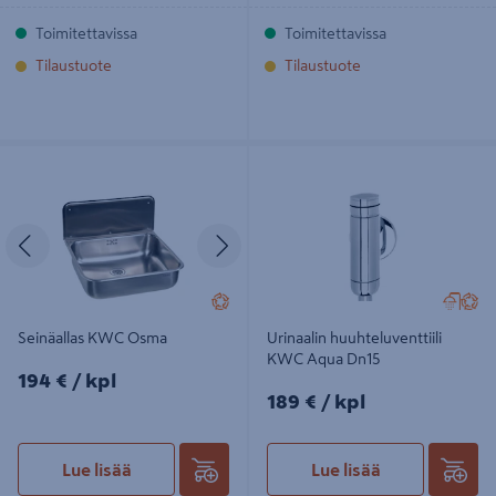
Toimitettavissa
Toimitettavissa
Tilaustuote
Tilaustuote
Seinäallas KWC Osma
Urinaalin huuhteluventtiili KWC
Aqua Dn15
Edellinen
Seuraava
Seinäallas KWC Osma
Urinaalin huuhteluventtiili
KWC Aqua Dn15
194€/kpl
194 €
/ kpl
189€/kpl
189 €
/ kpl
Lue lisää
Lue lisää