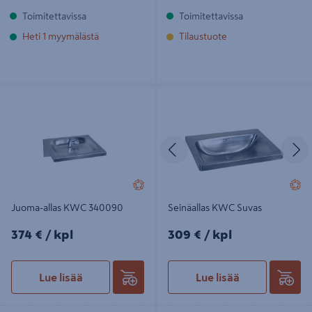
Toimitettavissa
Toimitettavissa
Heti 1 myymälästä
Tilaustuote
Juoma-allas KWC 340090
Seinäallas KWC Suvas
Edellinen
S
Juoma-allas KWC 340090
Seinäallas KWC Suvas
374€/kpl
309€/kpl
374 €
/ kpl
309 €
/ kpl
Lue lisää
Lue lisää