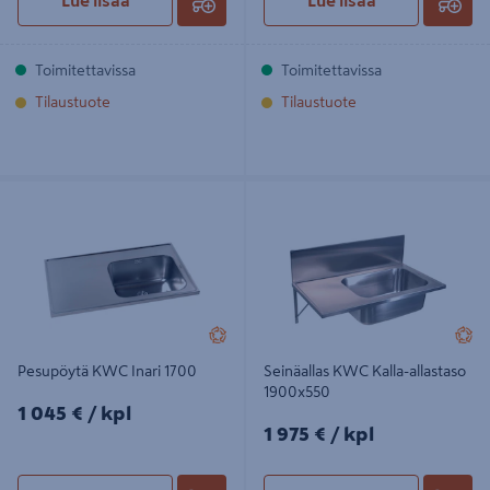
Toimitettavissa
Toimitettavissa
Tilaustuote
Tilaustuote
Pesupöytä KWC Inari 1700
Seinäallas KWC Kalla-allastaso
1900x550
Pesupöytä KWC Inari 1700
Seinäallas KWC Kalla-allastaso
1900x550
1045€/kpl
1 045 €
/ kpl
1975€/kpl
1 975 €
/ kpl