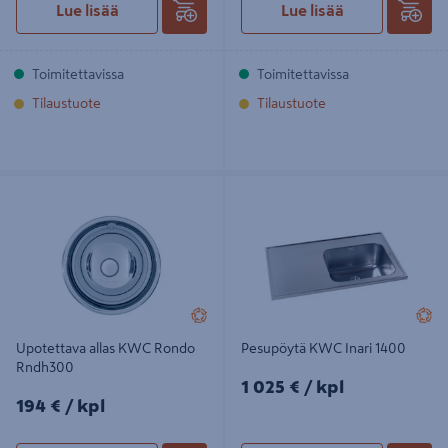
Lue lisää
Lue lisää
Toimitettavissa
Toimitettavissa
Tilaustuote
Tilaustuote
Upotettava allas KWC Rondo
Pesupöytä KWC Inari 1400
Rndh300
Upotettava allas KWC Rondo
Pesupöytä KWC Inari 1400
Rndh300
1025€/kpl
1 025 €
/ kpl
194€/kpl
194 €
/ kpl