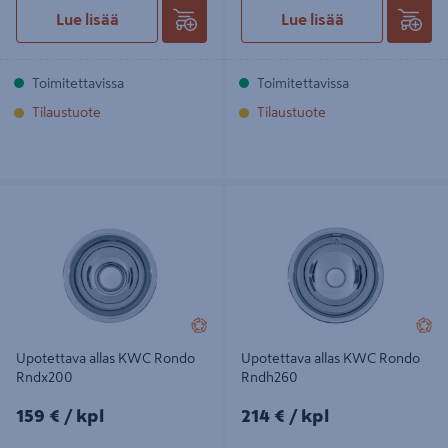
Lue lisää
Lue lisää
Toimitettavissa
Toimitettavissa
Tilaustuote
Tilaustuote
Upotettava allas KWC Rondo
Upotettava allas KWC Rondo
Rndx200
Rndh260
Upotettava allas KWC Rondo
Upotettava allas KWC Rondo
Rndx200
Rndh260
159€/kpl
214€/kpl
159 €
/ kpl
214 €
/ kpl