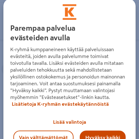
Toimitettavissa
Toimitettavissa
Tilaustuote
Tilaustuote
Parempaa palvelua
evästeiden avulla
Kodinhoitoallas KWC Tiira
Urinaalin huuhtputki Franke 861245
K-ryhmä kumppaneineen käyttää palveluissaan
evästeitä, joiden avulla palvelumme toimivat
toivotulla tavalla. Lisäksi evästeiden avulla mitataan
Edellinen
Seuraava
palveluiden tehokkuutta sekä mahdollistetaan
yksilöllinen ostokokemus ja personoidun mainonnan
tarjoaminen. Voit antaa suostumuksesi painamalla
”Hyväksy kaikki”. Pystyt muuttamaan valintojasi
Kodinhoitoallas KWC Tiira
Urinaalin huuhtputki Franke
myöhemmin ”Evästeasetukset”-linkin kautta.
861245
Lisätietoja K-ryhmän evästekäytännöistä
284€/kpl
284 €
/ kpl
20,95€/kpl
20,95 €
/ kpl
Lisää valintoja
Lue lisää
Lue lisää
Vain välttämättömät
Hyväksy kaikki