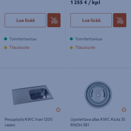
1255€/kpl
1 255 €
/ kpl
Lue lisää
Lue lisää
Toimitettavissa
Toimitettavissa
Tilaustuote
Tilaustuote
Pesupöytä KWC Inari 1200 vasen
Upotettava allas KWC Kiuta 35
RNDH 381
Pesupöytä KWC Inari 1200
Upotettava allas KWC Kiuta 35
vasen
RNDH 381