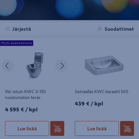
Järjestä
Suodattimet
Wc-istuin KWC V-130 ruostumaton
Seinäallas KWC karaatti 500
Myös asennettuna
teräs
Edellinen
Seuraava
Wc-istuin KWC V-130
Seinäallas KWC karaatti 500
ruostumaton teräs
439€/kpl
439 €
/ kpl
4595€/kpl
4 595 €
/ kpl
Lue lisää
Lue lisää