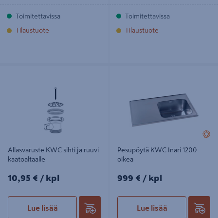
Toimitettavissa
Toimitettavissa
Tilaustuote
Tilaustuote
Allasvaruste KWC sihti ja ruuvi
Pesupöytä KWC Inari 1200 oikea
kaatoaltaalle
Allasvaruste KWC sihti ja ruuvi
Pesupöytä KWC Inari 1200
kaatoaltaalle
oikea
10,95€/kpl
999€/kpl
10,95 €
/ kpl
999 €
/ kpl
Lue lisää
Lue lisää