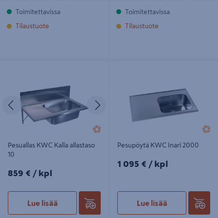
Toimitettavissa
Toimitettavissa
Tilaustuote
Tilaustuote
Pesuallas KWC Kalla allastaso 10
Pesupöytä KWC Inari 2000
Edellinen
Seuraava
Pesuallas KWC Kalla allastaso
Pesupöytä KWC Inari 2000
10
1095€/kpl
1 095 €
/ kpl
859€/kpl
859 €
/ kpl
Lue lisää
Lue lisää