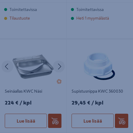
Toimitettavissa
Toimitettavissa
Tilaustuote
Heti 1 myymälästä
Seinäallas KWC Näsi
Supistusnippa KWC 360030
Edellinen
Seuraava
Seinäallas KWC Näsi
Supistusnippa KWC 360030
224€/kpl
29,45€/kpl
224 €
/ kpl
29,45 €
/ kpl
Lue lisää
Lue lisää