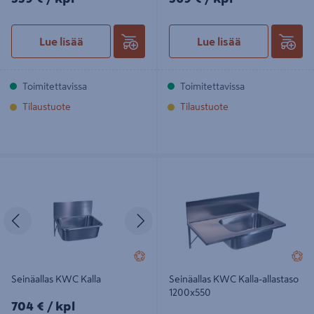
Lue lisää
Lue lisää
Toimitettavissa
Toimitettavissa
Tilaustuote
Tilaustuote
Seinäallas KWC Kalla
Seinäallas KWC Kalla-allastaso
1200x550
Edellinen
Seuraava
Seinäallas KWC Kalla
Seinäallas KWC Kalla-allastaso
1200x550
704€/kpl
704 €
/ kpl