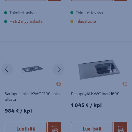
Toimitettavissa
Toimitettavissa
Heti 2 myymälästä
Tilaustuote
Sarjapesuallas KWC 1200 kaksi
Pesupöytä KWC Inari 1600
allasta
Edellinen
Seuraava
Sarjapesuallas KWC 1200 kaksi
Pesupöytä KWC Inari 1600
allasta
1045€/kpl
1 045 €
/ kpl
984€/kpl
984 €
/ kpl
Lue lisää
Lue lisää