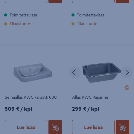
Toimitettavissa
Toimitettavissa
Tilaustuote
Tilaustuote
Seinäallas KWC karaatti 600
Allas KWC Päijänne
Edellinen
S
Seinäallas KWC karaatti 600
Allas KWC Päijänne
509€/kpl
299€/kpl
509 €
/ kpl
299 €
/ kpl
Lue lisää
Lue lisää