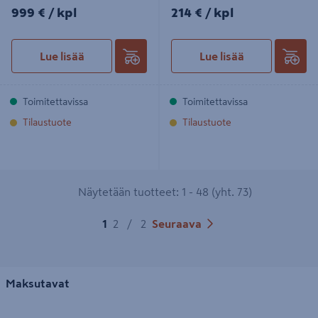
999€/kpl
214€/kpl
999 €
/ kpl
214 €
/ kpl
Lue lisää
Lue lisää
Toimitettavissa
Toimitettavissa
Tilaustuote
Tilaustuote
Näytetään tuotteet: 1 - 48 (yht. 73)
1
2
/
2
Seuraava
Maksutavat