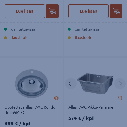
Lue lisää
Lue lisää
Toimitettavissa
Toimitettavissa
Tilaustuote
Tilaustuote
Upotettava allas KWC Rondo
Allas KWC Pikku-Päijänne
Rndh451-O
Edellinen
S
Upotettava allas KWC Rondo
Allas KWC Pikku-Päijänne
Rndh451-O
374€/kpl
374 €
/ kpl
399€/kpl
399 €
/ kpl