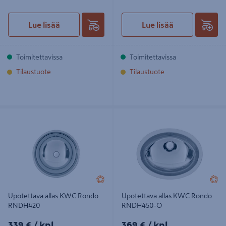
Lue lisää
Lue lisää
Toimitettavissa
Toimitettavissa
Tilaustuote
Tilaustuote
Upotettava allas KWC Rondo
Upotettava allas KWC Rondo
RNDH420
RNDH450-O
Upotettava allas KWC Rondo
Upotettava allas KWC Rondo
RNDH420
RNDH450-O
339€/kpl
369€/kpl
339 €
/ kpl
369 €
/ kpl