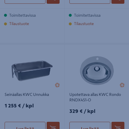
Toimitettavissa
Toimitettavissa
Tilaustuote
Tilaustuote
Seinäallas KWC Unnukka
Upotettava allas KWC Rondo
RNDX451-O
Seinäallas KWC Unnukka
Upotettava allas KWC Rondo
RNDX451-O
1255€/kpl
1 255 €
/ kpl
329€/kpl
329 €
/ kpl
Lue lisää
Lue lisää