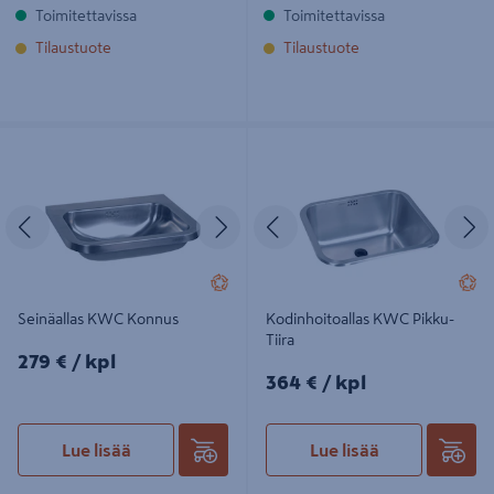
Toimitettavissa
Toimitettavissa
Tilaustuote
Tilaustuote
Seinäallas KWC Konnus
Kodinhoitoallas KWC Pikku-Tiira
Edellinen
Seuraava
Edellinen
S
Seinäallas KWC Konnus
Kodinhoitoallas KWC Pikku-
Tiira
279€/kpl
279 €
/ kpl
364€/kpl
364 €
/ kpl
Lue lisää
Lue lisää