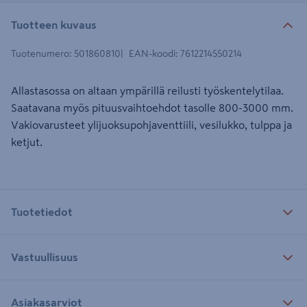
Tuotteen kuvaus
Tuotenumero
:
501860810
EAN-koodi
:
7612214550214
Allastasossa on altaan ympärillä reilusti työskentelytilaa.
Saatavana myös pituusvaihtoehdot tasolle 800-3000 mm.
Vakiovarusteet ylijuoksupohjaventtiili, vesilukko, tulppa ja
ketjut.
Tuotetiedot
Vastuullisuus
Asiakasarviot