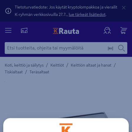
Tietoturvatiedote: Jos käytät kryptolompakkoa ja vierailit
K-ryhmän verkkosivuilla 27.7.,
lue tärkeät lisätiedot
.
/
/
/
Koti, keittiö ja säilytys
Keittiöt
Keittiön altaat ja hanat
/
Tiskialtaat
Teräsaltaat
Yksityiskohtainen kuvaus löytyy Tuotteen kuvaus -maamerki