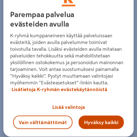
Parempaa palvelua
evästeiden avulla
K-ryhmä kumppaneineen käyttää palveluissaan
evästeitä, joiden avulla palvelumme toimivat
toivotulla tavalla. Lisäksi evästeiden avulla mitataan
palveluiden tehokkuutta sekä mahdollistetaan
yksilöllinen ostokokemus ja personoidun mainonnan
tarjoaminen. Voit antaa suostumuksesi painamalla
”Hyväksy kaikki”. Pystyt muuttamaan valintojasi
myöhemmin ”Evästeasetukset”-linkin kautta.
Lisätietoja K-ryhmän evästekäytännöistä
Zoomaa kuvaa sormilla kosketusnäytöllä
Lisää valintoja
Vain välttämättömät
Hyväksy kaikki
KWC