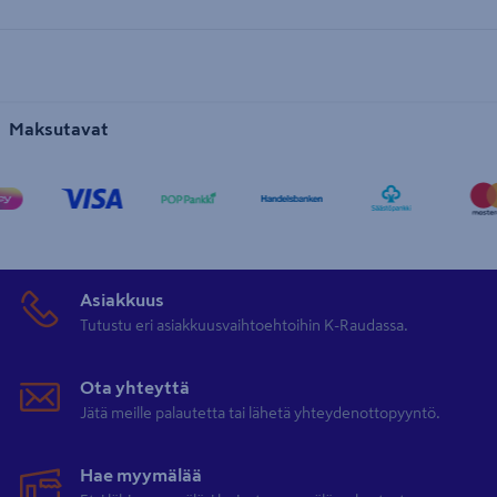
Maksutavat
Asiakkuus
Tutustu eri asiakkuusvaihtoehtoihin K-Raudassa.
Ota yhteyttä
Jätä meille palautetta tai lähetä yhteydenottopyyntö.
Hae myymälää