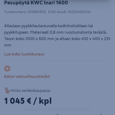
Pesupöytä KWC Inari 1600
Tuotenumero
:
501860810
EAN-koodi
:
7612214550214
Allastaso pyykkilautareunalla kodinhoitotilaan tai
pyykkitupaan. Materiaali 0,8 mm ruostumatonta terästä.
Tason koko 1000 x 600 mm ja altaan koko 450 x 400 x 235
mm
Lue koko tuotekuvaus
Katso vastuullisuustiedot
Hinta verkkokaupassa
1045€/kpl
1 045 €
/ kpl
1 tuotetta
Määrä