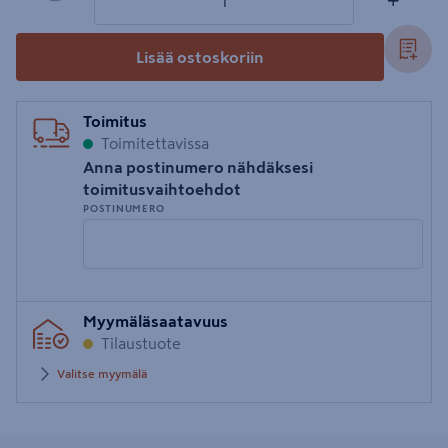
−
+
Lisää ostoskoriin
Toimitus
Toimitettavissa
Anna postinumero nähdäksesi
toimitusvaihtoehdot
POSTINUMERO
Syötä
Myymäläsaatavuus
postinumero
Tilaustuote
Valitse myymälä