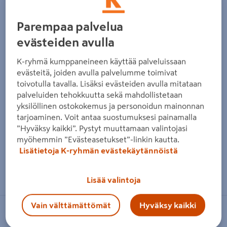
Edellinen
Seura
Parempaa palvelua
evästeiden avulla
K-ryhmä kumppaneineen käyttää palveluissaan
evästeitä, joiden avulla palvelumme toimivat
toivotulla tavalla. Lisäksi evästeiden avulla mitataan
palveluiden tehokkuutta sekä mahdollistetaan
yksilöllinen ostokokemus ja personoidun mainonnan
tarjoaminen. Voit antaa suostumuksesi painamalla
”Hyväksy kaikki”. Pystyt muuttamaan valintojasi
myöhemmin ”Evästeasetukset”-linkin kautta.
Lisätietoja K-ryhmän evästekäytännöistä
Zoomaa kuvaa sormilla kosketusnäytöllä
Lisää valintoja
Vain välttämättömät
Hyväksy kaikki
STALA