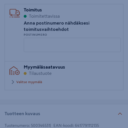
Toimitus
Toimitettavissa
Anna postinumero nähdäksesi
toimitusvaihtoehdot
POSTINUMERO
Syötä
Myymäläsaatavuus
postinumero
Tilaustuote
Valitse myymälä
Tuotteen kuvaus
Tuotenumero
:
500346531
EAN-koodi
:
6417791112135