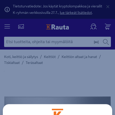
Tietoturvatiedote: Jos käytät kryptolompakkoa ja vierailit
K-ryhmän verkkosivuilla 27.7.,
lue tärkeät lisätiedot
.
/
/
/
Koti, keittiö ja säilytys
Keittiöt
Keittiön altaat ja hanat
/
Tiskialtaat
Teräsaltaat
Yksityiskohtainen kuvaus löytyy Tuotteen kuvaus -maamerki