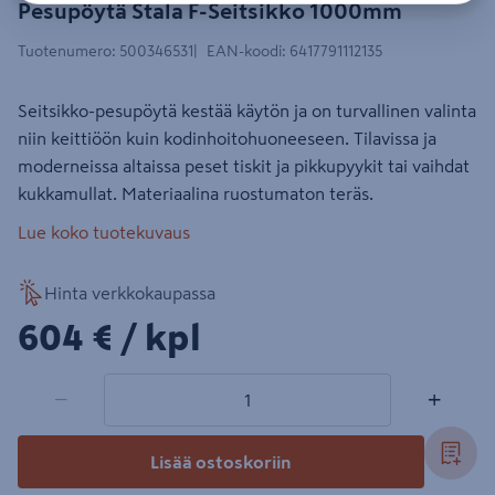
Pesupöytä Stala F-Seitsikko 1000mm
Tuotenumero
:
500346531
EAN-koodi
:
6417791112135
Seitsikko-pesupöytä kestää käytön ja on turvallinen valinta
niin keittiöön kuin kodinhoitohuoneeseen. Tilavissa ja
moderneissa altaissa peset tiskit ja pikkupyykit tai vaihdat
kukkamullat. Materiaalina ruostumaton teräs.
Lue koko tuotekuvaus
Hinta verkkokaupassa
604€/kpl
604 €
/ kpl
1 tuotetta
Määrä
−
+
Lisää ostoskoriin