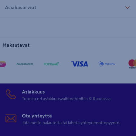
Asiakasarviot
Maksutavat
Asiakkuus
Tutustu eri asiakkuusvaihtoehtoihin K-Raudassa.
Ota yhteyttä
Jätä meille palautetta tai lähetä yhteydenottopyyntö.