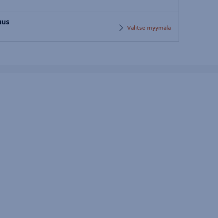
Syötä
uus
postinumero
Valitse myymälä