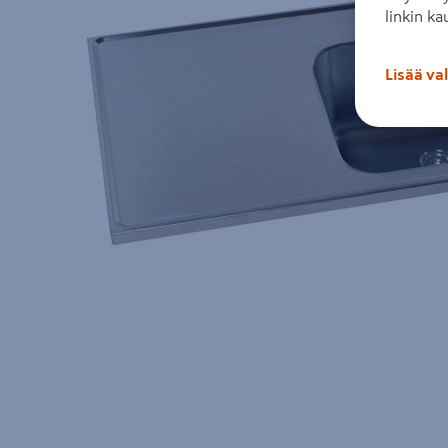
linkin ka
Lisää va