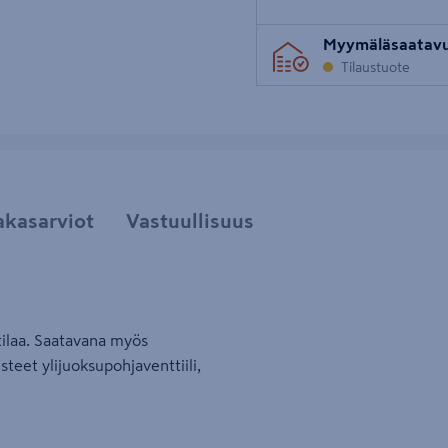
Myymäläsaatav
Tilaustuote
akasarviot
Vastuullisuus
ytilaa. Saatavana myös
eet ylijuoksupohjaventtiili,