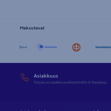
Maksutavat
Asiakkuus
Tutustu eri asiakkuusvaihtoehtoihin K-Raudassa.