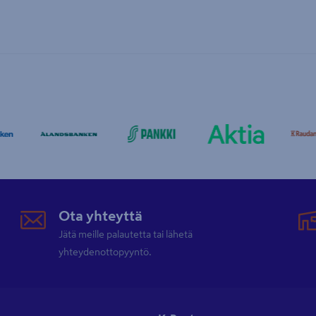
Ota yhteyttä
Jätä meille palautetta tai lähetä
yhteydenottopyyntö.