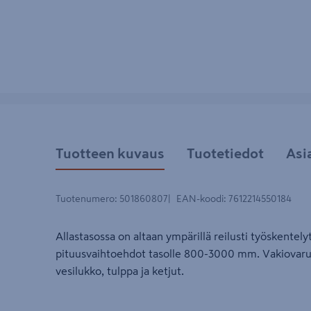
Tuotteen kuvaus
Tuotetiedot
Asi
Tuotenumero
:
501860807
EAN-koodi
:
7612214550184
Allastasossa on altaan ympärillä reilusti työskentel
pituusvaihtoehdot tasolle 800-3000 mm. Vakiovarust
vesilukko, tulppa ja ketjut.