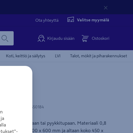
Valitse myymälä
Ota yhteyttä
Kirjaudu sisään
Ostoskori
Koti, keittiö ja säilytys
LVI
Talot, mökit ja piharakennukset
nari 1300
N-koodi
:
7612214550184
an
ja
la kodinhoitotilaan tai pyykkitupaan. Materiaali 0,8
lla
 Tason koko 1000 x 600 mm ja altaan koko 450 x
tukset”-