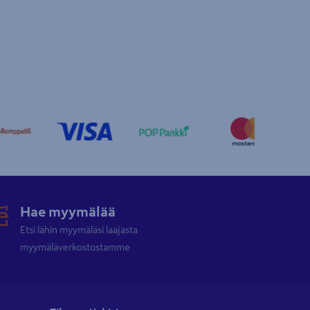
Hae myymälää
Etsi lähin myymäläsi laajasta
myymäläverkostostamme