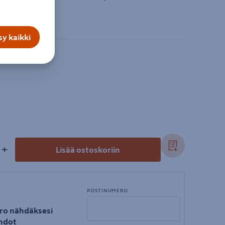
y kaikki
+
Lisää ostoskoriin
POSTINUMERO
ro nähdäksesi
hdot