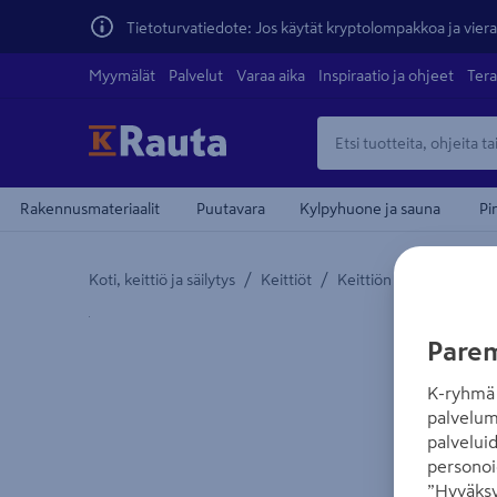
Tietoturvatiedote: Jos käytät kryptolompakkoa ja vierai
Myymälät
Palvelut
Varaa aika
Inspiraatio ja ohjeet
Tera
Rakennusmateriaalit
Puutavara
Kylpyhuone ja sauna
Pi
/
/
Koti, keittiö ja säilytys
Keittiöt
Keittiön altaat ja hanat
Yksityiskohtainen kuvaus löytyy Tuotteen kuvaus -
Parem
K-ryhmä 
palvelum
palvelui
personoi
”Hyväksy