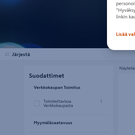
personoi
”Hyväksy
linkin ka
Lisää va
Järjestä
Näytetää
Suodattimet
Pylväs Ka
Verkkokaupan Toimitus
Toimitettavissa
1
Verkkokaupasta
Myymäläsaatavuus