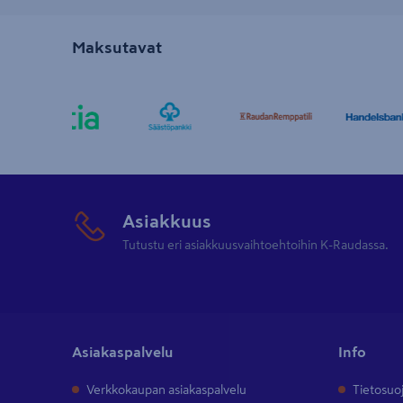
Maksutavat
Asiakkuus
Tutustu eri asiakkuusvaihtoehtoihin K-Raudassa.
Asiakaspalvelu
Info
Verkkokaupan asiakaspalvelu
Tietosuo