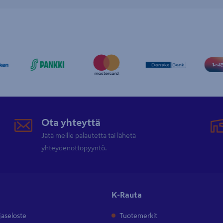
Ota yhteyttä
Jätä meille palautetta tai lähetä
yhteydenottopyyntö.
K-Rauta
jaseloste
Tuotemerkit