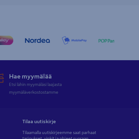
Hae myymälää
Etsi lähin myymäläsi laajasta
myymäläverkostostamme
Tilaa uutiskirje
Tilaamalla uutiskirjeemme saat parhaat
tarjoukset, vinkit ja ohjeet suoraan