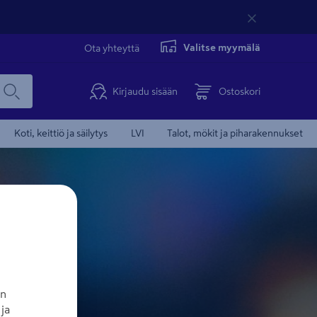
Valitse myymälä
Ota yhteyttä
Kirjaudu sisään
Ostoskori
Koti, keittiö ja säilytys
LVI
Talot, mökit ja piharakennukset
an
ja