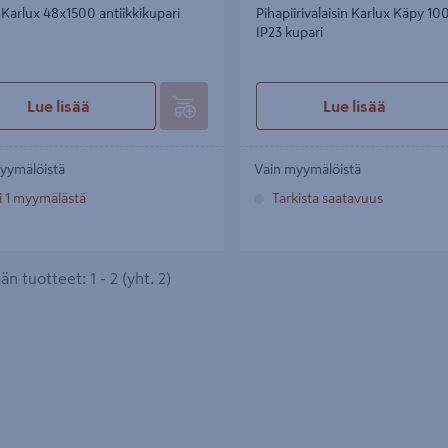
 Karlux 48x1500 antiikkikupari
Pihapiirivalaisin Karlux Käpy 1
IP23 kupari
Lue lisää
Lue lisää
yymälöistä
Vain myymälöistä
i 1 myymälästä
Tarkista saatavuus
n tuotteet: 1 - 2 (yht. 2)