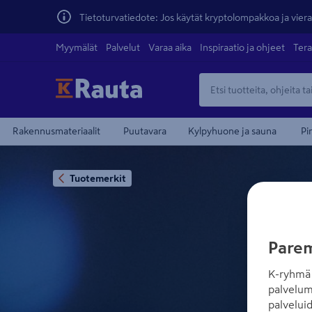
Tietoturvatiedote: Jos käytät kryptolompakkoa ja vierai
Myymälät
Palvelut
Varaa aika
Inspiraatio ja ohjeet
Tera
Rakennusmateriaalit
Puutavara
Kylpyhuone ja sauna
Pi
Tuotemerkit
Parem
K-ryhmä 
palvelum
palvelui