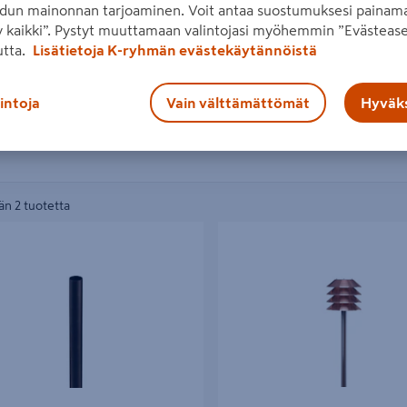
dun mainonnan tarjoaminen. Voit antaa suostumuksesi painama
 kaikki”. Pystyt muuttamaan valintojasi myöhemmin ”Evästease
utta.
Lisätietoja K-ryhmän evästekäytännöistä
lintoja
Vain välttämättömät
Hyväks
n 2 tuotetta
rlux 48x1500 antiikkikupari
Pihapiirivalaisin Karlux Käpy 100W
kupari