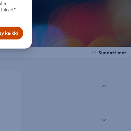
lla
tukset”-
y kaikki
Suodattimet
 E27 IP23