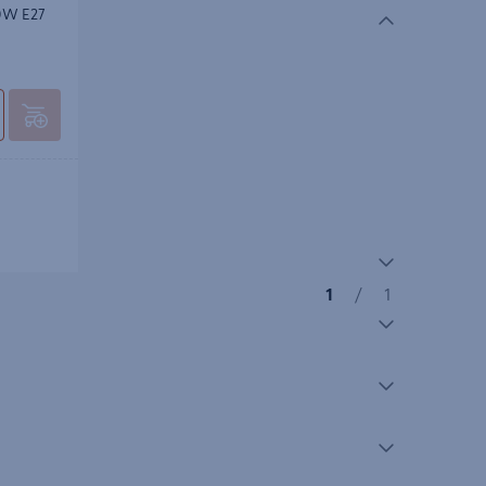
00W E27
1
/
1