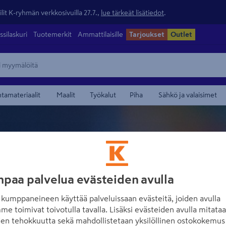
lit K-ryhmän verkkosivuilla 27.7.,
lue tärkeät lisätiedot
.
ssilaskuri
Tuotemerkit
Ammattilaisille
Tarjoukset
Outlet
ntamateriaalit
Maalit
Työkalut
Piha
Sähkö ja valaisimet
paa palvelua evästeiden avulla
KARLUX
kumppaneineen käyttää palveluissaan evästeitä, joiden avulla
me toimivat toivotulla tavalla. Lisäksi evästeiden avulla mitata
den tehokkuutta sekä mahdollistetaan yksilöllinen ostokokemus 