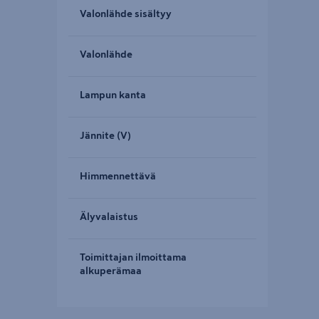
Valonlähde sisältyy
Valonlähde
Lampun kanta
Jännite (V)
Himmennettävä
Älyvalaistus
Toimittajan ilmoittama
alkuperämaa