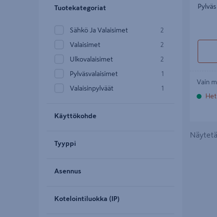
Pylväs
Tuotekategoriat
Sähkö Ja Valaisimet
2
Valaisimet
2
Ulkovalaisimet
2
Pylväsvalaisimet
1
Vain m
Valaisinpylväät
1
Het
Käyttökohde
Näytetää
Tyyppi
Asennus
Kotelointiluokka (IP)