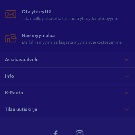
Ota yhteyttä
Jätä meille palautetta tai lähetä yhteydenottopyyntö.
Hae myymälää
Etsi lähin myymäläsi laajasta myymäläverkostostamme
Asiakaspalvelu
Info
K-Rauta
Tilaa uutiskirje