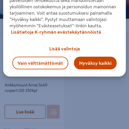
palveluiden tehokkuutta sekä mahdollistetaan
yksilöllinen ostokokemus ja personoidun mainonnan
tarjoaminen. Voit antaa suostumuksesi painamalla
”Hyväksy kaikki”. Pystyt muuttamaan valintojasi
myöhemmin ”Evästeasetukset”-linkin kautta.
Järjestä
Suodattimet
Lisätietoja K-ryhmän evästekäytännöistä
Ankkuriruuvi Arras 5x40 ruspert t20
250kpl
Lisää valintoja
Vain välttämättömät
Hyväksy kaikki
Ankkuriruuvi Arras 5x40
ruspert t20 250kpl
Lue lisää