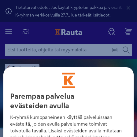
Tietoturvatiedote: Jos käytät kryptolompakkoa ja vierailit
K-ryhmän verkkosivuilla 27.7.,
lue tärkeät lisätiedot
.
Tuotemerkit
Parempaa palvelua
ARRAS
evästeiden avulla
K-ryhmä kumppaneineen käyttää palveluissaan
evästeitä, joiden avulla palvelumme toimivat
toivotulla tavalla. Lisäksi evästeiden avulla mitataan