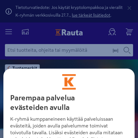
Tietoturvatiedote: Jos käytät kryptolompakkoa ja vierailit
K-ryhmän verkkosivuilla 27.7.,
lue tärkeät lisätiedot
.
Tuotemerkit
Parempaa palvelua
JALMERI
evästeiden avulla
K-ryhmä kumppaneineen käyttää palveluissaan
evästeitä, joiden avulla palvelumme toimivat
toivotulla tavalla. Lisäksi evästeiden avulla mitataan