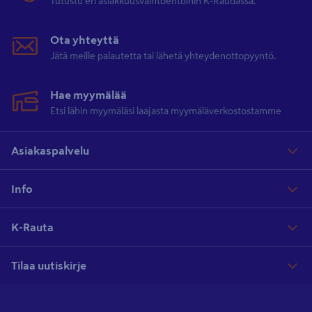
Tutustu eri asiakkuusvaihtoehtoihin K-Raudassa.
Ota yhteyttä
Jätä meille palautetta tai lähetä yhteydenottopyyntö.
Hae myymälää
Etsi lähin myymäläsi laajasta myymäläverkostostamme
Asiakaspalvelu
Info
K-Rauta
Tilaa uutiskirje