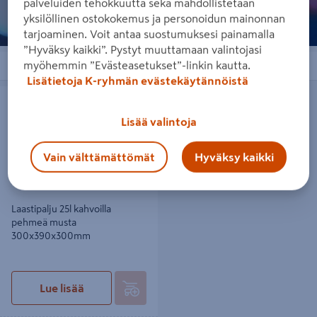
palveluiden tehokkuutta sekä mahdollistetaan
yksilöllinen ostokokemus ja personoidun mainonnan
tarjoaminen. Voit antaa suostumuksesi painamalla
”Hyväksy kaikki”. Pystyt muuttamaan valintojasi
myöhemmin ”Evästeasetukset”-linkin kautta.
Järjestä
Suodattimet
Lisätietoja K-ryhmän evästekäytännöistä
Laastipalju 25l kahvoilla pehmeä
musta 300x390x300mm
Lisää valintoja
Vain välttämättömät
Hyväksy kaikki
Laastipalju 25l kahvoilla
pehmeä musta
300x390x300mm
Lue lisää