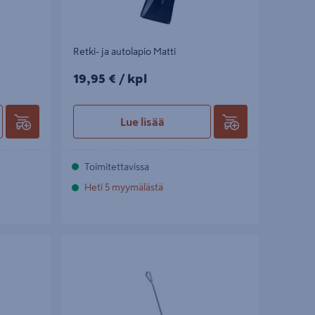
Retki- ja autolapio Matti
19,95€/kpl
19,95 €
/ kpl
Lue lisää
Toimitettavissa
Heti 5 myymälästä
Roskapihti 90cm