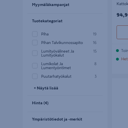
Kattok
Myymäläkampanjat
94,9
94,9
Tuotekategoriat
Piha
19
Pihan Talvikunnossapito
16
Toi
Lumityövälineet Ja
15
Lumityökalut
Het
Lumikolat Ja
8
Lumentyöntimet
Puutarhatyökalut
3
Roskari 
+ Näytä lisää
Hinta (€)
Ympäristötiedot ja -merkit