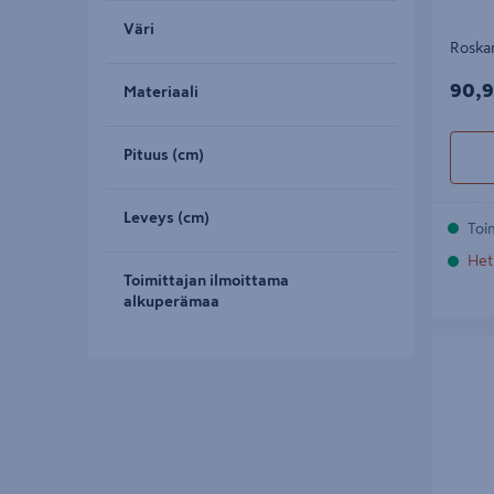
Väri
Roskar
90,9
90,9
Materiaali
Pituus (cm)
Leveys (cm)
Toi
Het
Toimittajan ilmoittama
alkuperämaa
Roskapih