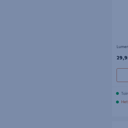
Lumen
29,9
29,9
Toi
Het
Kattolu