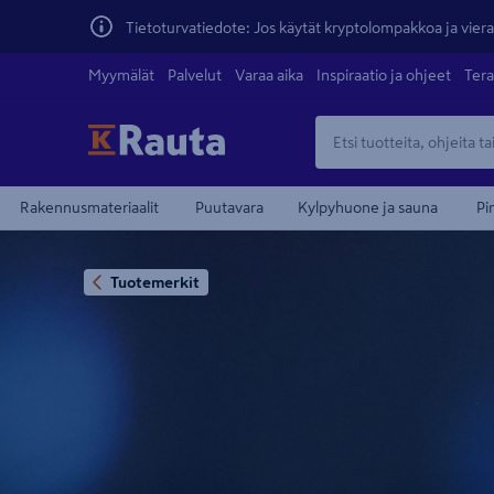
Tietoturvatiedote: Jos käytät kryptolompakkoa ja vierai
Myymälät
Palvelut
Varaa aika
Inspiraatio ja ohjeet
Tera
Rakennusmateriaalit
Puutavara
Kylpyhuone ja sauna
Pi
Tuotemerkit