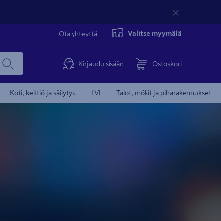
Valitse myymälä
Ota yhteyttä
Kirjaudu sisään
Ostoskori
Koti, keittiö ja säilytys
LVI
Talot, mökit ja piharakennukset