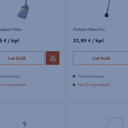
alapio Mikko
Petkele Mikko Pro
5€/kpl
32,95€/kpl
5 €
/ kpl
32,95 €
/ kpl
Lue lisää
Lue lisää
mitettavissa
Toimitettavissa
i 4 myymälästä
Heti 3 myymälästä
o Mikko
Lumikola Matti 73cm