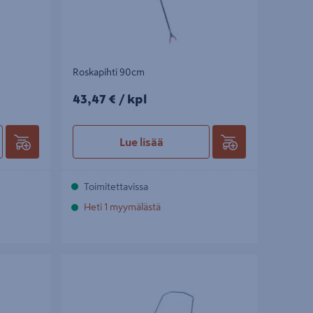
Roskapihti 90cm
43,47€/kpl
43,47 €
/ kpl
Lue lisää
Toimitettavissa
Heti 1 myymälästä
Lumikola Matti XL