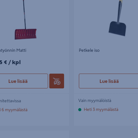
työnnin Matti
Petkele iso
5€/kpl
5 €
/ kpl
Lue lisää
Lue lisää
Vain myymälöistä
mitettavissa
Heti 3 myymälästä
i 6 myymälästä
menpudotin 4,9m