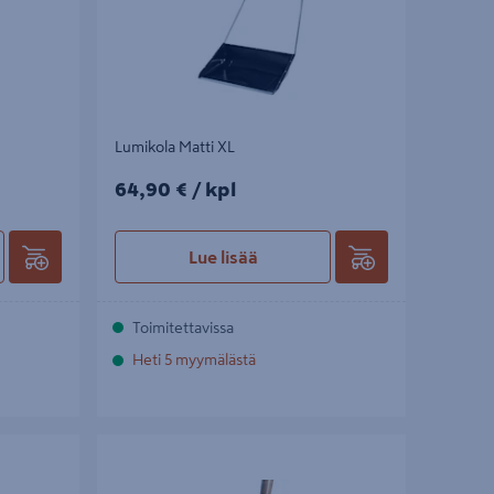
Lumikola Matti XL
64,90€/kpl
64,90 €
/ kpl
Lue lisää
Toimitettavissa
Heti 5 myymälästä
Petkele pieni