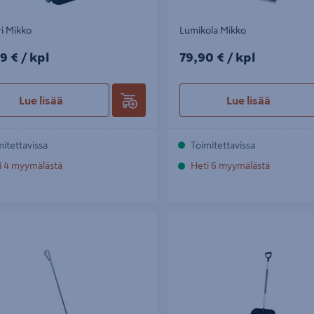
i Mikko
Lumikola Mikko
9€/kpl
79,90€/kpl
9 €
/ kpl
79,90 €
/ kpl
Lue lisää
Lue lisää
mitettavissa
Toimitettavissa
i 4 myymälästä
Heti 6 myymälästä
ti 105cm
Lumentyönnin Mikko