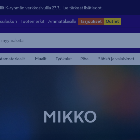
lit K-ryhmän verkkosivuilla 27.7.,
lue tärkeät lisätiedot
.
ssilaskuri
Tuotemerkit
Ammattilaisille
Tarjoukset
Outlet
ntamateriaalit
Maalit
Työkalut
Piha
Sähkö ja valaisimet
MIKKO