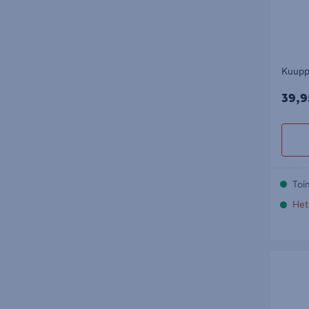
Kuupp
39,9
39,9
Toi
Het
Lumilapi