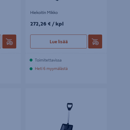
Hiekoitin Mikko
272,26€/kpl
272,26 €
/ kpl
Lue lisää
Toimitettavissa
Heti 6 myymälästä
Retki- ja autolapio Matti