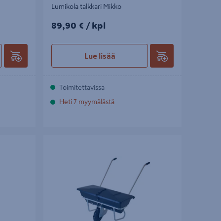
Lumikola talkkari Mikko
89,90€/kpl
89,90 €
/ kpl
Lue lisää
Toimitettavissa
Heti 7 myymälästä
Hiekoitin Mikko