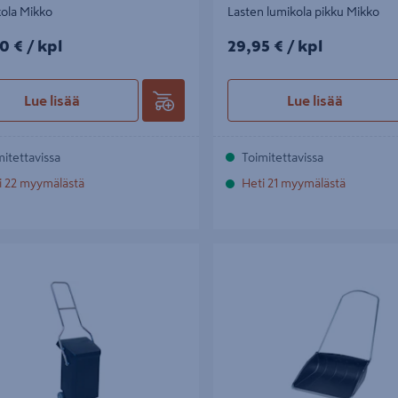
ola Mikko
Lasten lumikola pikku Mikko
0€/kpl
29,95€/kpl
0 €
/ kpl
29,95 €
/ kpl
Lue lisää
Lue lisää
mitettavissa
Toimitettavissa
i 22 myymälästä
Heti 21 myymälästä
Mikko
Lumikola Mikko