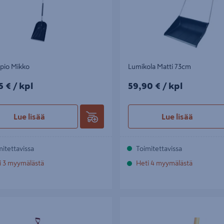
pio Mikko
Lumikola Matti 73cm
5€/kpl
59,90€/kpl
5 €
/ kpl
59,90 €
/ kpl
Lue lisää
Lue lisää
mitettavissa
Toimitettavissa
i 3 myymälästä
Heti 4 myymälästä
nnin Matti
Petkele iso