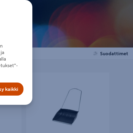
an
ja
Suodattimet
lla
tukset”-
Lumikola talkkari Mikko
y kaikki