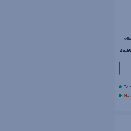
Lumila
25,9
25,9
Toi
Het
Lumentyö