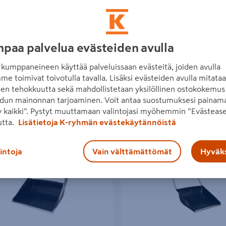
paa palvelua evästeiden avulla
kumppaneineen käyttää palveluissaan evästeitä, joiden avulla
me toimivat toivotulla tavalla. Lisäksi evästeiden avulla mitata
den tehokkuutta sekä mahdollistetaan yksilöllinen ostokokemus 
dun mainonnan tarjoaminen. Voit antaa suostumuksesi painama
 kaikki”. Pystyt muuttamaan valintojasi myöhemmin ”Evästease
n 19 tuotetta
utta.
Lisätietoja K-ryhmän evästekäytännöistä
a Mikko
Lasten lumikola pikku Mikko
lintoja
Vain välttämättömät
Hyväks