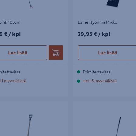
pihti 105cm
Lumentyönnin Mikko
9€/kpl
29,95€/kpl
9 €
/ kpl
29,95 €
/ kpl
Lue lisää
Lue lisää
mitettavissa
Toimitettavissa
i 1 myymälästä
Heti 5 myymälästä
pio Mikko
Petkele Mikko Pro