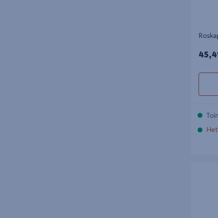
Roska
45,4
45,4
Toi
Het
Kuuppala