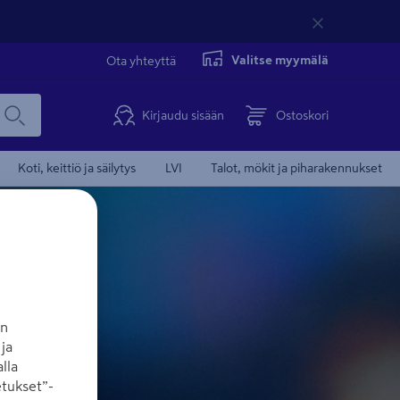
Valitse myymälä
Ota yhteyttä
Kirjaudu sisään
Ostoskori
Koti, keittiö ja säilytys
LVI
Talot, mökit ja piharakennukset
an
ja
lla
tukset”-