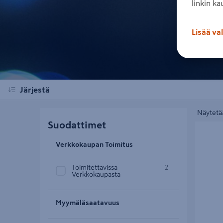
linkin ka
Lisää va
Järjestä
Näytetää
Suodattimet
Puupellet
Verkkokaupan Toimitus
Toimitettavissa
2
Verkkokaupasta
Myymäläsaatavuus