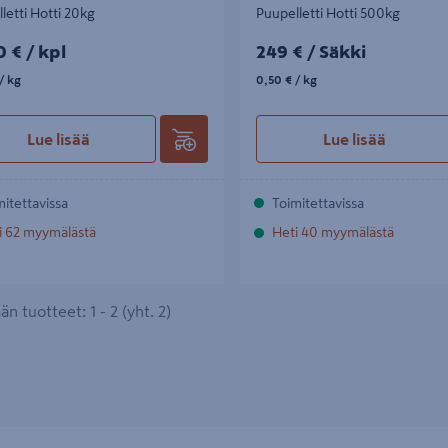
letti Hotti 20kg
Puupelletti Hotti 500kg
0€/kpl
249€/Säkki
0 €
/ kpl
249 €
/ Säkki
kg
0,50€/kg
/ kg
0,50 €
/ kg
Lue lisää
Lue lisää
mitettavissa
Toimitettavissa
i 62 myymälästä
Heti 40 myymälästä
n tuotteet: 1 - 2 (yht. 2)