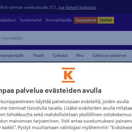
lit K-ryhmän verkkosivuilla 27.7.,
lue tärkeät lisätiedot
.
ssilaskuri
Tuotemerkit
Ammattilaisille
Tarjoukset
Outlet
ntamateriaalit
Maalit
Työkalut
Piha
Sähkö ja valaisimet
paa palvelua evästeiden avulla
kumppaneineen käyttää palveluissaan evästeitä, joiden avulla
HOTTI
me toimivat toivotulla tavalla. Lisäksi evästeiden avulla mitata
den tehokkuutta sekä mahdollistetaan yksilöllinen ostokokemus 
dun mainonnan tarjoaminen. Voit antaa suostumuksesi painama
 kaikki”. Pystyt muuttamaan valintojasi myöhemmin ”Evästease