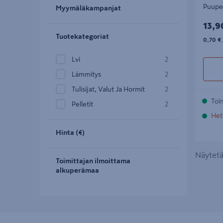
Puupel
Myymäläkampanjat
13,9
13,9
Tuotekategoriat
0,70€/
0,70 €
Lvi
2
Lämmitys
2
Tulisijat, Valut Ja Hormit
2
Toi
Pelletit
2
Het
Hinta (€)
Näytetää
Toimittajan ilmoittama
alkuperämaa