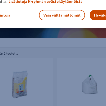
utta.
Lisätietoja K-ryhmän evästekäytännöistä
lintoja
Vain välttämättömät
Hyväks
n 2 tuotetta
ti Hotti 20kg
Puupelletti Hotti 500kg