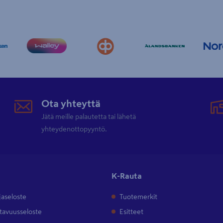
Ota yhteyttä
Jätä meille palautetta tai lähetä
yhteydenottopyyntö.
K-Rauta
jaseloste
Tuotemerkit
tavuusseloste
Esitteet