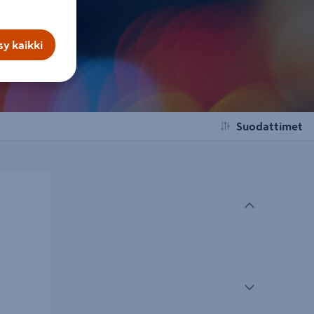
y kaikki
Suodattimet