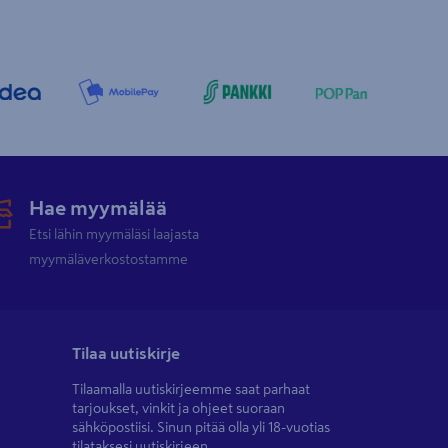
Hae myymälää
Etsi lähin myymäläsi laajasta
myymäläverkostostamme
Tilaa uutiskirje
Tilaamalla uutiskirjeemme saat parhaat
tarjoukset, vinkit ja ohjeet suoraan
sähköpostiisi. Sinun pitää olla yli 18-vuotias
tilataksesi uutiskirjeen.