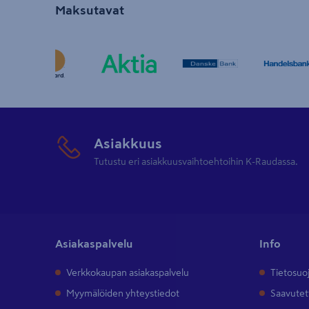
Maksutavat
Asiakkuus
Tutustu eri asiakkuusvaihtoehtoihin K-Raudassa.
Asiakaspalvelu
Info
Verkkokaupan asiakaspalvelu
Tietosuo
Myymälöiden yhteystiedot
Saavutet