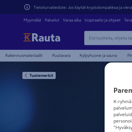
Tietoturvatiedote: Jos käytät kryptolompakkoa ja vierai
Myymälät
Palvelut
Varaa aika
Inspiraatio ja ohjeet
Tera
Rakennusmateriaalit
Puutavara
Kylpyhuone ja sauna
Pi
Tuotemerkit
Parem
K-ryhmä 
palvelum
palvelui
personoi
”Hyväksy