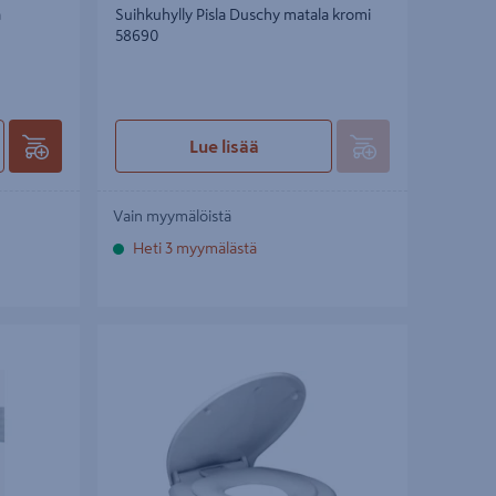
ä
Suihkuhylly Pisla Duschy matala kromi
58690
Lue lisää
Vain myymälöistä
Heti 3 myymälästä
09 24kpl
WC-istuin Duschy Junior valkoinen SC
11406060