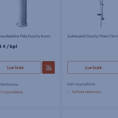
arullateline Pisla Duschy kromi
Suihkusetti Duschy Miami 75c
5€/kpl
5 €
/ kpl
Lue lisää
Lue lisää
Vain myymälöistä
mitettavissa
Tarkista saatavuus
i 1 myymälästä
lly Duschy 3-osainen kulma kromi
Suihkuverho Duschy vaaleanpuna
180x200cm