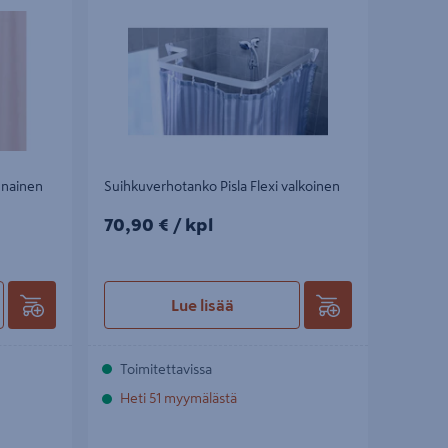
unainen
Suihkuverhotanko Pisla Flexi valkoinen
70,90€/kpl
70,90 €
/ kpl
Lue lisää
Toimitettavissa
Heti 51 myymälästä