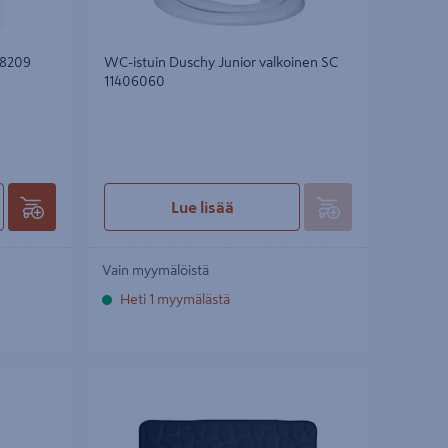
68209
WC-istuin Duschy Junior valkoinen SC
11406060
Lue lisää
Vain myymälöistä
Heti 1 myymälästä
Kylpyhuonematto Dushy Rimini musta
60x95cm