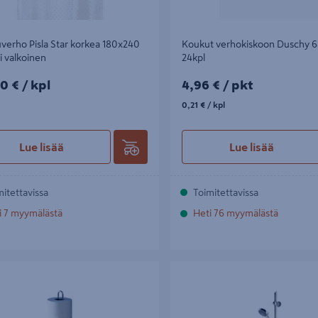
verho Pisla Star korkea 180x240
Koukut verhokiskoon Duschy 
li valkoinen
24kpl
0€/kpl
4,96€/pkt
0 €
/ kpl
4,96 €
/ pkt
0,21€/kpl
0,21 €
/ kpl
Lue lisää
Lue lisää
mitettavissa
Toimitettavissa
i 7 myymälästä
Heti 76 myymälästä
llateline Pisla Duschy kromi
Suihkusetti Duschy Miami 75cm