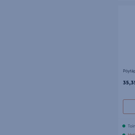
Pöytäpeil
Pöytäp
35,3
35,3
Toi
Het