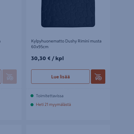
m
Kylpyhuonematto Dushy Rimini musta
60x95cm
30,30€/kpl
30,30 €
/ kpl
Lue lisää
Toimitettavissa
Heti 21 myymälästä
inen
Suihkuverhotanko Pisla Flexi valkoinen