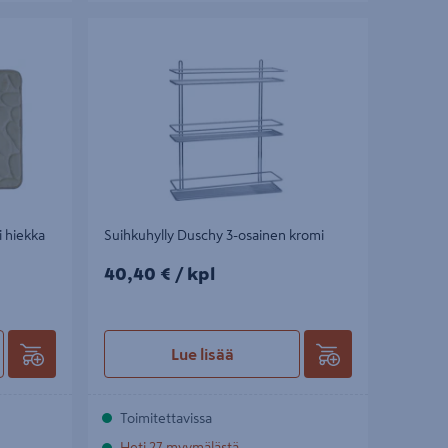
iekka
Suihkuhylly Duschy 3-osainen kromi
 hiekka
Suihkuhylly Duschy 3-osainen kromi
40,40€/kpl
40,40 €
/ kpl
Lue lisää
Toimitettavissa
Heti 27 myymälästä