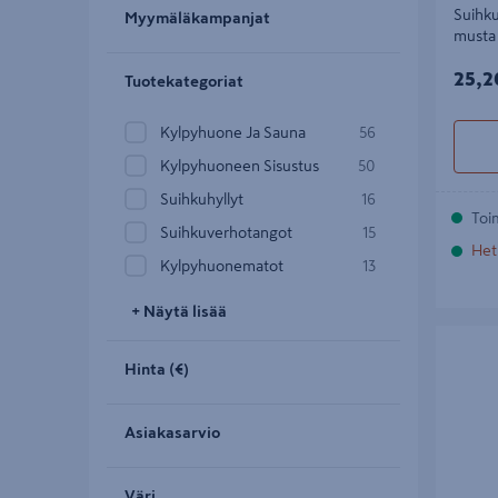
Suihk
Myymäläkampanjat
musta
25,2
25,2
Tuotekategoriat
Kylpyhuone Ja Sauna
56
Kylpyhuoneen Sisustus
50
Suihkuhyllyt
16
Toi
Suihkuverhotangot
15
Het
Kylpyhuonematot
13
+ Näytä lisää
Suihkuve
tekstiili 
Hinta (€)
Asiakasarvio
Väri