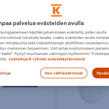
paa palvelua evästeiden avulla
kumppaneineen käyttää palveluissaan evästeitä, joiden avulla
me toimivat toivotulla tavalla. Lisäksi evästeiden avulla mitata
den tehokkuutta sekä mahdollistetaan yksilöllinen ostokokemus 
dun mainonnan tarjoaminen. Voit antaa suostumuksesi painama
 kaikki”. Pystyt muuttamaan valintojasi myöhemmin ”Evästease
än 56 tuotetta
utta.
Lisätietoja K-ryhmän evästekäytännöistä
erhotanko Duschy 75-220cm musta
Wc-istuinkansi Duschy pehmeä v
lintoja
Vain välttämättömät
Hyväks