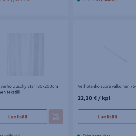
rho Duschy Star 180x200cm
Verhotanko suora valkoinen 75-
tekstiili
uverho Duschy Star 180x200cm
Verhotanko suora valkoinen 7
en tekstiili
22,20€/kpl
22,20 €
/ kpl
Lue lisää
Lue lisää
yymälöistä