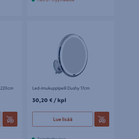
220cm
Led-imukuppipeili Dushy 17cm
5-220cm
Led-imukuppipeili Dushy 17cm
30,20€/kpl
30,20 €
/ kpl
Lue lisää