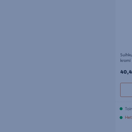
Suihku
kromi
40,4
40,4
Toi
Het