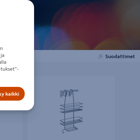
an
ja
Suodattimet
lla
tukset”-
alkoinen
Suihkuhylly Pisla Duschy matala kromi 58690
y kaikki