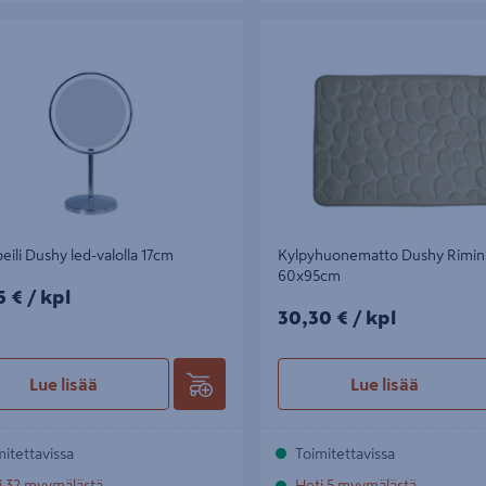
i Dushy led-valolla 17cm
Kylpyhuonematto Dushy Rimini h
60x95cm
eili Dushy led-valolla 17cm
Kylpyhuonematto Dushy Rimini
60x95cm
5€/kpl
5 €
/ kpl
30,30€/kpl
30,30 €
/ kpl
Lue lisää
Lue lisää
mitettavissa
Toimitettavissa
i 32 myymälästä
Heti 5 myymälästä