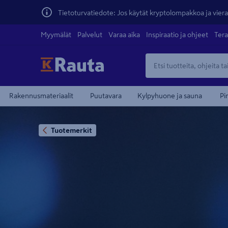
Tietoturvatiedote: Jos käytät kryptolompakkoa ja vierai
Myymälät
Palvelut
Varaa aika
Inspiraatio ja ohjeet
Tera
Rakennusmateriaalit
Puutavara
Kylpyhuone ja sauna
Pi
Tuotemerkit