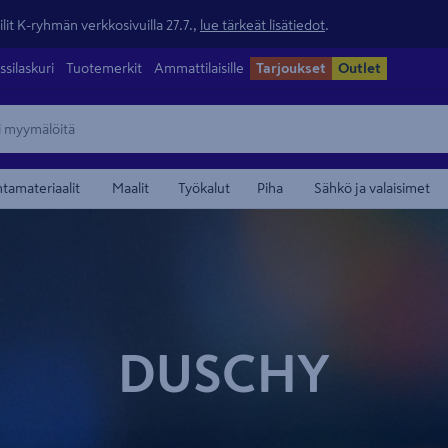
lit K-ryhmän verkkosivuilla 27.7.,
lue tärkeät lisätiedot
.
ssilaskuri
Tuotemerkit
Ammattilaisille
Tarjoukset
Outlet
ntamateriaalit
Maalit
Työkalut
Piha
Sähkö ja valaisimet
DUSCHY