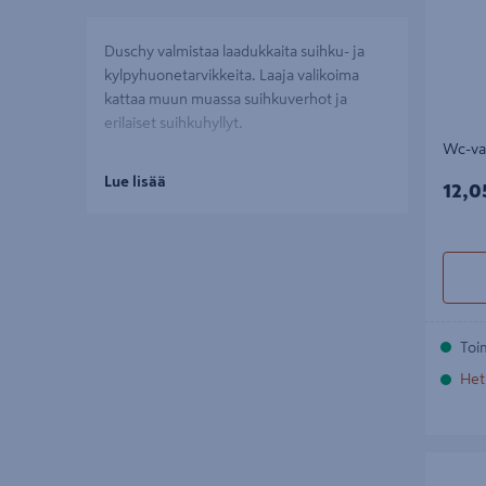
Duschy valmistaa laadukkaita suihku- ja
kylpyhuonetarvikkeita. Laaja valikoima
kattaa muun muassa suihkuverhot ja
erilaiset suihkuhyllyt.
Wc-var
Lue lisää
12,0
12,0
Toi
Het
Suihkuhy