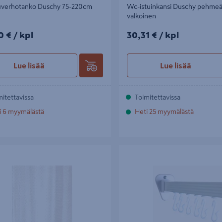
uverhotanko Duschy 75-220cm
Wc-istuinkansi Duschy pehme
valkoinen
0€/kpl
30,31€/kpl
0 €
/ kpl
30,31 €
/ kpl
Lue lisää
Lue lisää
mitettavissa
Toimitettavissa
i 6 myymälästä
Heti 25 myymälästä
rho Pisla Star korkea 180x240
Koukut verhokiskoon Duschy 682
valkoinen