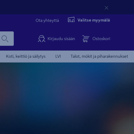
Valitse myymälä
Ota yhteyttä
Kirjaudu sisään
Ostoskori
Koti, keittiö ja säilytys
LVI
Talot, mökit ja piharakennukset