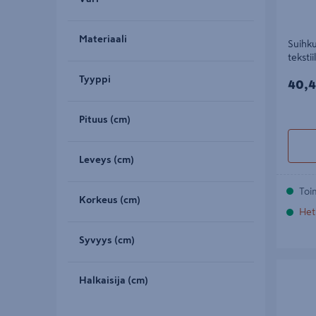
Materiaali
Suihku
tekstii
Tyyppi
40,4
40,4
Pituus (cm)
Leveys (cm)
Toi
Korkeus (cm)
Het
Syvyys (cm)
Wc-vararu
Halkaisija (cm)