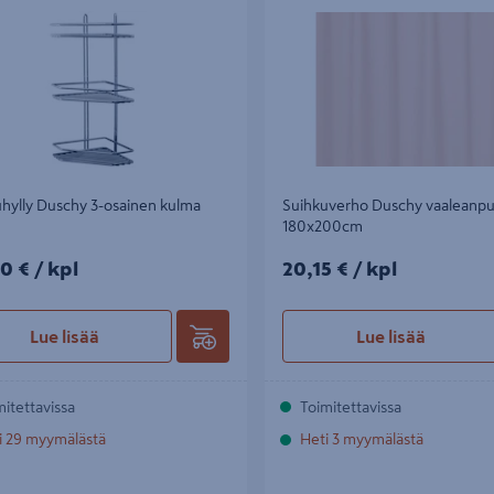
hylly Duschy 3-osainen kulma
Suihkuverho Duschy vaaleanp
180x200cm
0€/kpl
20,15€/kpl
0 €
/ kpl
20,15 €
/ kpl
Lue lisää
Lue lisää
mitettavissa
Toimitettavissa
i 29 myymälästä
Heti 3 myymälästä