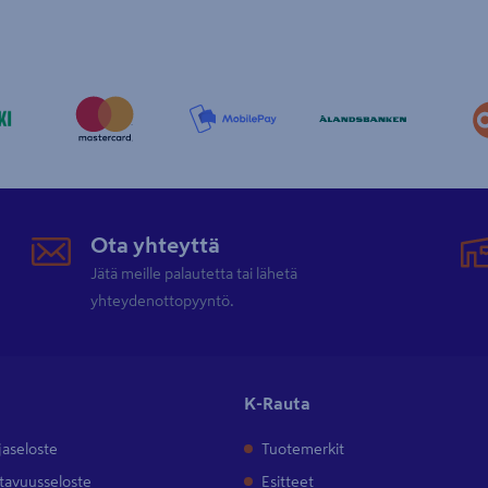
Ota yhteyttä
Jätä meille palautetta tai lähetä
yhteydenottopyyntö.
K-Rauta
jaseloste
Tuotemerkit
tavuusseloste
Esitteet