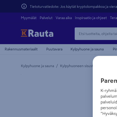
Tietoturvatiedote: Jos käytät kryptolompakkoa ja vierai
Myymälät
Palvelut
Varaa aika
Inspiraatio ja ohjeet
Tera
Rakennusmateriaalit
Puutavara
Kylpyhuone ja sauna
Pi
/
/
Kylpyhuone ja sauna
Kylpyhuoneen sisustus
Suihkuhy
Yksityiskohtainen kuvaus löytyy Tuotteen kuvaus -
Parem
K-ryhmä 
palvelum
palvelui
personoi
”Hyväksy