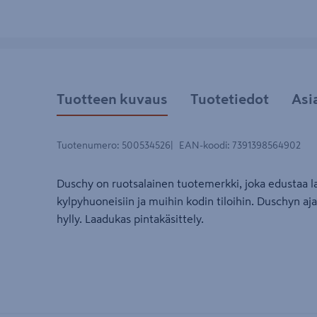
Tuotteen kuvaus
Tuotetiedot
Asi
Tuotenumero
:
500534526
EAN-koodi
:
7391398564902
Duschy on ruotsalainen tuotemerkki, joka edustaa l
kylpyhuoneisiin ja muihin kodin tiloihin. Duschyn aj
hylly. Laadukas pintakäsittely.