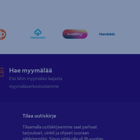
Hae myymälää
Etsi lähin myymäläsi laajasta
myymäläverkostostamme
Tilaa uutiskirje
Tilaamalla uutiskirjeemme saat parhaat
tarjoukset, vinkit ja ohjeet suoraan
sähköpostiisi. Sinun pitää olla yli 18-vuotias