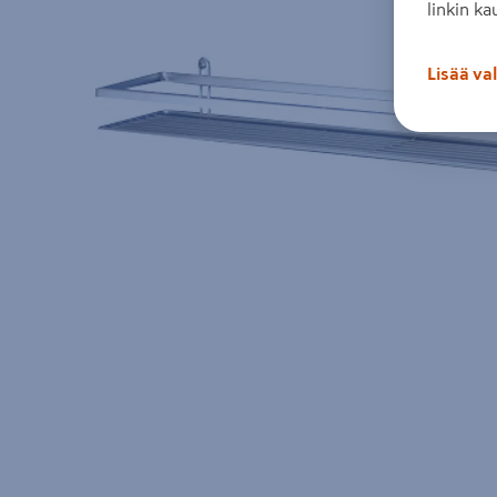
linkin ka
Lisää va