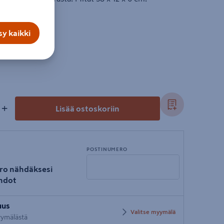
tta.
y kaikki
+
Lisää ostoskoriin
POSTINUMERO
ro nähdäksesi
hdot
Syötä
uus
postinumero
Valitse myymälä
myymälästä