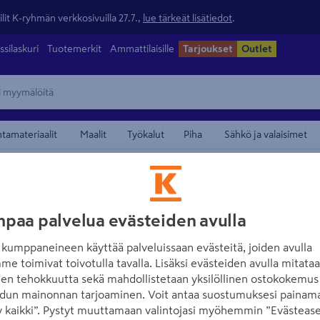
lit K-ryhmän verkkosivuilla 27.7.,
lue tärkeät lisätiedot
.
ssilaskuri
Tuotemerkit
Ammattilaisille
Tarjoukset
Outlet
ntamateriaalit
Maalit
Työkalut
Piha
Sähkö ja valaisimet
llyt
maamerkistä
DUSCHY
paa palvelua evästeiden avulla
Suihkuhylly Pisl
kumppaneineen käyttää palveluissaan evästeitä, joiden avulla
58x12x6cm 5649
me toimivat toivotulla tavalla. Lisäksi evästeiden avulla mitata
den tehokkuutta sekä mahdollistetaan yksilöllinen ostokokemus 
Tuotenumero
:
500534526
EA
dun mainonnan tarjoaminen. Voit antaa suostumuksesi painama
 kaikki”. Pystyt muuttamaan valintojasi myöhemmin ”Evästease
Duschyn kylpyhuonehylly on