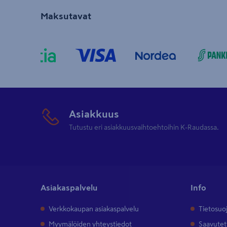
Maksutavat
Asiakkuus
Tutustu eri asiakkuusvaihtoehtoihin K-Raudassa.
Asiakaspalvelu
Info
Verkkokaupan asiakaspalvelu
Tietosuo
Myymälöiden yhteystiedot
Saavutet