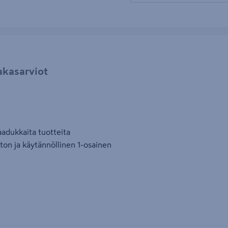
akasarviot
aadukkaita tuotteita
aton ja käytännöllinen 1-osainen