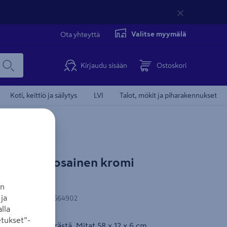
Valitse myymälä
Ota yhteyttä
Kirjaudu sisään
Ostoskori
Koti, keittiö ja säilytys
LVI
Talot, mökit ja piharakennukset
a Duschy 1-osainen kromi
0
an
ja
N-koodi
:
7391398564902
lla
tukset”-
 kromattua terästä. Mitat 58 x 12 x 6 cm.