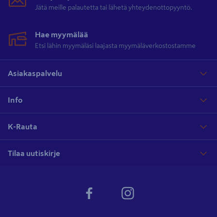
Jätä meille palautetta tai lähetä yhteydenottopyyntö.
Hae myymälää
Etsi lähin myymäläsi laajasta myymäläverkostostamme
Asiakaspalvelu
Info
K-Rauta
Tilaa uutiskirje