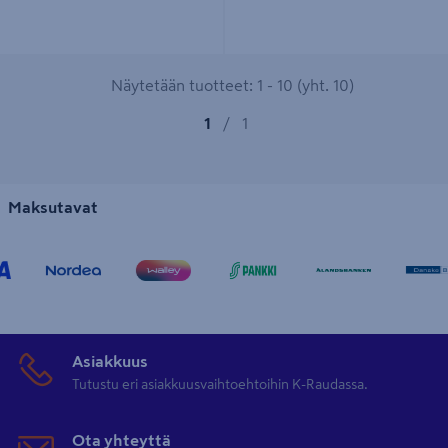
Näytetään tuotteet: 1 - 10 (yht. 10)
1
/
1
Maksutavat
Asiakkuus
Tutustu eri asiakkuusvaihtoehtoihin K-Raudassa.
Ota yhteyttä