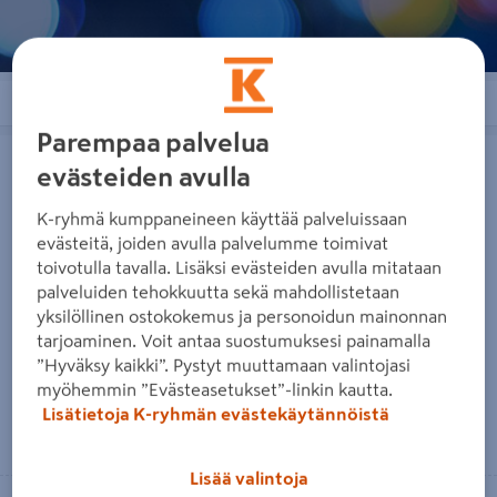
Järjestä
Suodattimet
Parempaa palvelua
Matto Sealskin Vintage harmaa
Hylly Sealskin Brix musta
50x80cm
evästeiden avulla
K-ryhmä kumppaneineen käyttää palveluissaan
evästeitä, joiden avulla palvelumme toimivat
toivotulla tavalla. Lisäksi evästeiden avulla mitataan
palveluiden tehokkuutta sekä mahdollistetaan
yksilöllinen ostokokemus ja personoidun mainonnan
Matto Sealskin Vintage harmaa
Hylly Sealskin Brix musta
tarjoaminen. Voit antaa suostumuksesi painamalla
50x80cm
”Hyväksy kaikki”. Pystyt muuttamaan valintojasi
myöhemmin ”Evästeasetukset”-linkin kautta.
Lisätietoja K-ryhmän evästekäytännöistä
Lue lisää
Lue lisää
Lisää valintoja