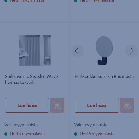
Suihkuverho Sealskin Wave harmaa
Peilikoukku Sealskin Brix musta
tekstiili
Edellinen
S
Suihkuverho Sealskin Wave
Peilikoukku Sealskin Brix musta
harmaa tekstiili
Lue lisää
Lue lisää
Vain myymälöistä
Vain myymälöistä
Heti 3 myymälästä
Heti 5 myymälästä