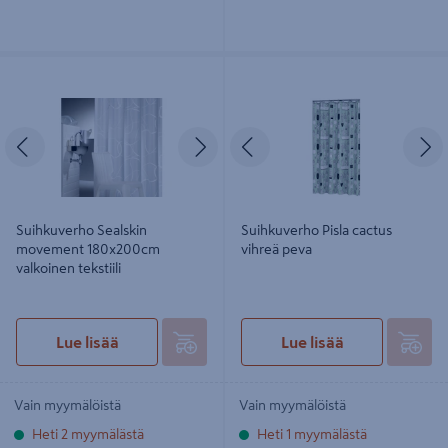
Suihkuverho Sealskin movement
Suihkuverho Pisla cactus vihreä
180x200cm valkoinen tekstiili
peva
Edellinen
Seuraava
Edellinen
S
Suihkuverho Sealskin
Suihkuverho Pisla cactus
movement 180x200cm
vihreä peva
valkoinen tekstiili
Lue lisää
Lue lisää
Vain myymälöistä
Vain myymälöistä
Heti 2 myymälästä
Heti 1 myymälästä