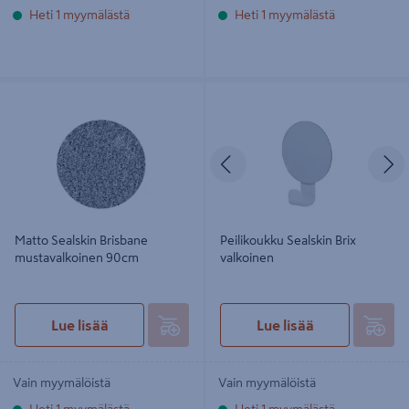
Heti 1 myymälästä
Heti 1 myymälästä
Matto Sealskin Brisbane
Peilikoukku Sealskin Brix valkoinen
mustavalkoinen 90cm
Edellinen
S
Matto Sealskin Brisbane
Peilikoukku Sealskin Brix
mustavalkoinen 90cm
valkoinen
Lue lisää
Lue lisää
Vain myymälöistä
Vain myymälöistä
Heti 1 myymälästä
Heti 1 myymälästä