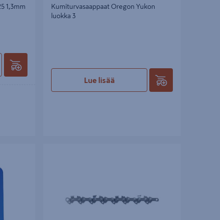
25 1,3mm
Kumiturvasaappaat Oregon Yukon
luokka 3
Lue lisää
tum 3,5-5Hp
Teräketju Oregon 3/8 1,1mm -46