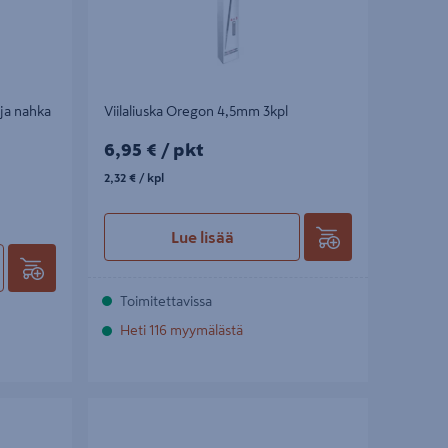
ja nahka
Viilaliuska Oregon 4,5mm 3kpl
6,95€/pkt
6,95 €
/ pkt
2,32€/kpl
2,32 €
/ kpl
Lue lisää
Toimitettavissa
Heti 116 myymälästä
,5m
Teräketju Oregon .325 1,5mm -56