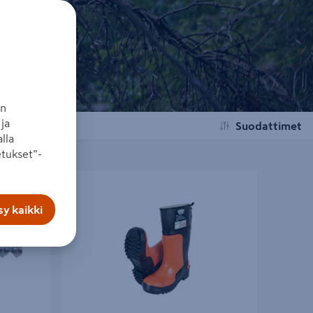
an
ja
Suodattimet
lla
tukset”-
1,3mm -56
Kumiturvasaappaat Oregon Yukon luokka 3
y kaikki