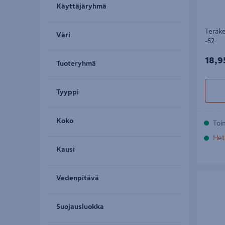
Käyttäjäryhmä
Teräk
Väri
-52
18,9
18,9
Tuoteryhmä
Tyyppi
Koko
Toi
Het
Kausi
Teräketj
Vedenpitävä
Suojausluokka