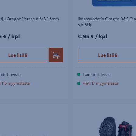
etju Oregon Versacut 3/8 1,3mm
Ilmansuodatin Oregon B&S Q
3,5-5Hp
5€/kpl
4,95€/kpl
5 €
/ kpl
4,95 €
/ kpl
Lue lisää
Lue lisää
mitettavissa
Toimitettavissa
i 115 myymälästä
Heti 17 myymälästä
u Oregon Versacut 3/8 1,3mm -50
Kengät Oregon Yukon viiltosuoja