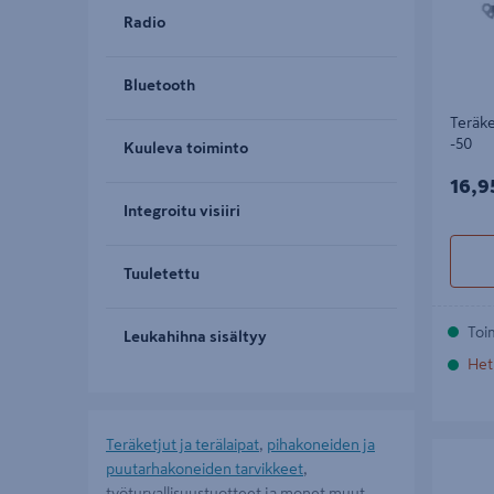
Radio
Bluetooth
Teräk
-50
Kuuleva toiminto
16,9
16,9
Integroitu visiiri
Tuuletettu
Toi
Leukahihna sisältyy
Het
Teräketjut ja terälaipat
,
pihakoneiden ja
Lattaviil
puutarhakoneiden tarvikkeet
,
työturvallisuustuotteet ja monet muut