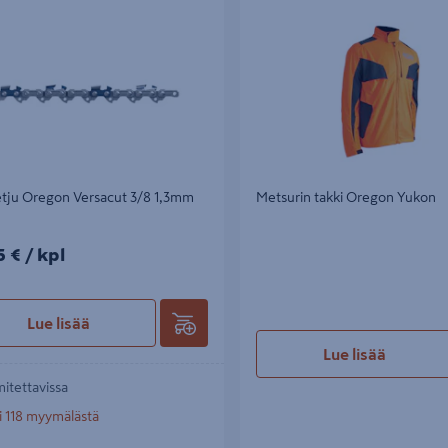
etju Oregon Versacut 3/8 1,3mm
Metsurin takki Oregon Yukon
5€/kpl
5 €
/ kpl
Lue lisää
Lue lisää
mitettavissa
i 118 myymälästä