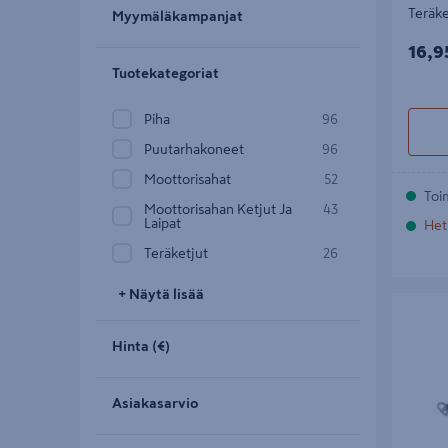
Teräke
Myymäläkampanjat
16,9
16,9
Tuotekategoriat
Piha
96
Puutarhakoneet
96
Moottorisahat
52
Toi
Moottorisahan Ketjut Ja
43
Laipat
Het
Teräketjut
26
+ Näytä lisää
Teräketj
Hinta (€)
Asiakasarvio