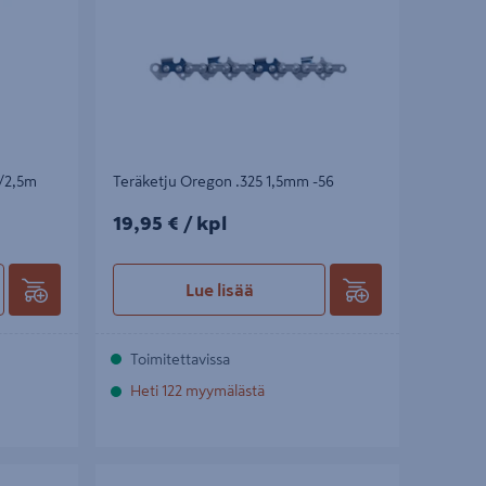
/2,5m
Teräketju Oregon .325 1,5mm -56
19,95€/kpl
19,95 €
/ kpl
Lue lisää
Toimitettavissa
Heti 122 myymälästä
Viilaliuska Oregon 4,0mm 3kpl