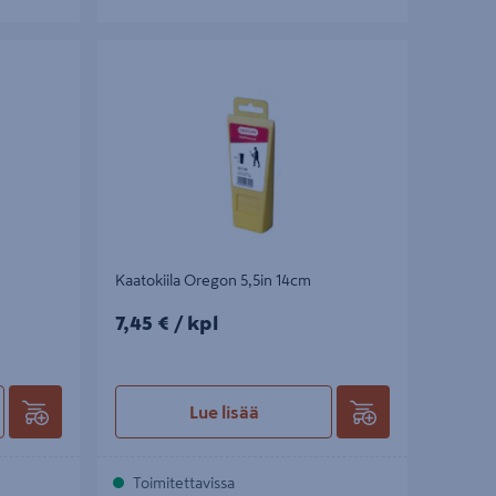
Kaatokiila Oregon 5,5in 14cm
Kaatokiila Oregon 5,5in 14cm
7,45€/kpl
7,45 €
/ kpl
Lue lisää
Toimitettavissa