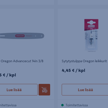
regon Advancecut 14in 3/8 1,3mm
Sytytystulppa Oregon leikkurit
 Oregon Advancecut 14in 3/8
Sytytystulppa Oregon leikkurit
4,45€/kpl
4,45 €
/ kpl
5€/kpl
5 €
/ kpl
Lue lisää
Lue lisää
mitettavissa
Toimitettavissa