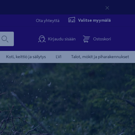
Valitse myymälä
Ota yhteyttä
Kirjaudu sisään
Ostoskori
Koti, keittiö ja säilytys
LVI
Talot, mökit ja piharakennukset