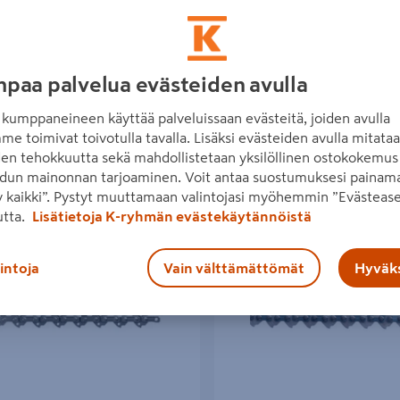
paa palvelua evästeiden avulla
kumppaneineen käyttää palveluissaan evästeitä, joiden avulla
me toimivat toivotulla tavalla. Lisäksi evästeiden avulla mitata
den tehokkuutta sekä mahdollistetaan yksilöllinen ostokokemus 
dun mainonnan tarjoaminen. Voit antaa suostumuksesi painama
 kaikki”. Pystyt muuttamaan valintojasi myöhemmin ”Evästease
n 107 tuotetta
utta.
Lisätietoja K-ryhmän evästekäytännöistä
u Oregon 3/8in 1,1mm 52vl
Teräketju Oregon Speedcut .325 
lintoja
Vain välttämättömät
Hyväks