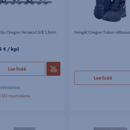
etju Oregon Versacut 3/8 1,3mm
Kengät Oregon Yukon viiltosuo
5€/kpl
5 €
/ kpl
Lue lisää
Lue lisää
mitettavissa
i 120 myymälästä
a Oregon 6in
Käynnistysnaru Oregon 3,5mm/2