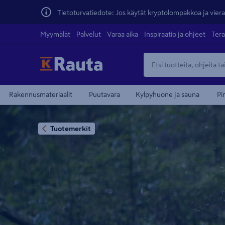
Tietoturvatiedote: Jos käytät kryptolompakkoa ja vierai
Myymälät
Palvelut
Varaa aika
Inspiraatio ja ohjeet
Tera
Rakennusmateriaalit
Puutavara
Kylpyhuone ja sauna
Pi
Tuotemerkit