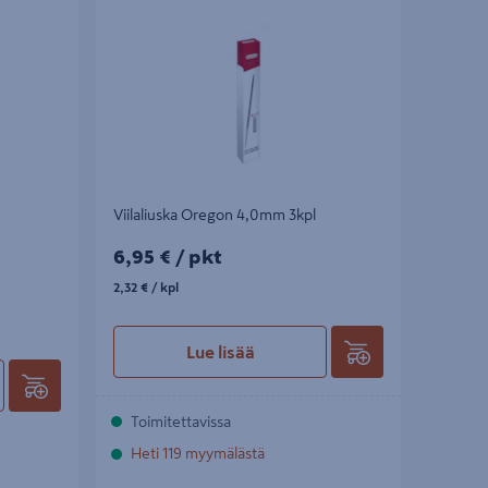
Viilaliuska Oregon 4,0mm 3kpl
6,95€/pkt
6,95 €
/ pkt
2,32€/kpl
2,32 €
/ kpl
Lue lisää
Toimitettavissa
Heti 119 myymälästä