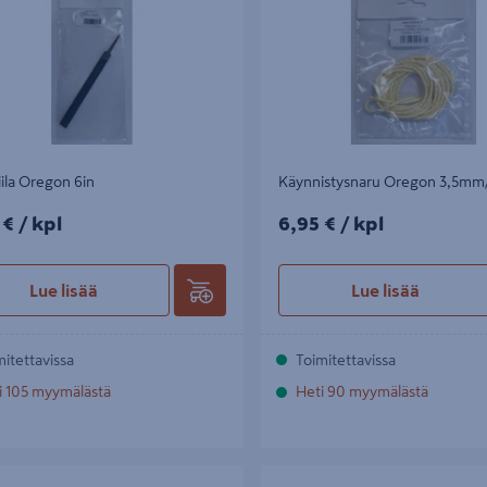
iila Oregon 6in
Käynnistysnaru Oregon 3,5mm
€/kpl
6,95€/kpl
 €
/ kpl
6,95 €
/ kpl
Lue lisää
Lue lisää
mitettavissa
Toimitettavissa
i 105 myymälästä
Heti 90 myymälästä
u Oregon Versacut 3/8 1,3mm -47
Metsurin takki Oregon Yukon