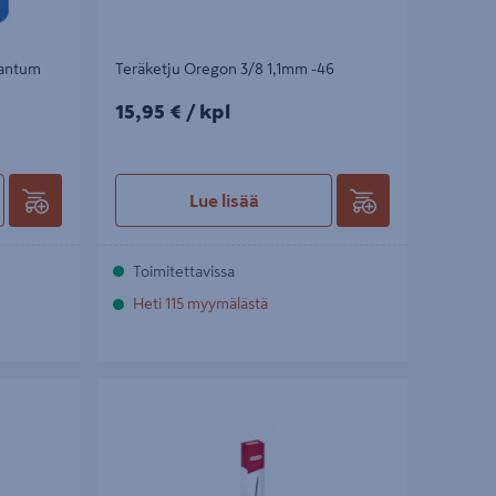
uantum
Teräketju Oregon 3/8 1,1mm -46
15,95€/kpl
15,95 €
/ kpl
Lue lisää
Toimitettavissa
Heti 115 myymälästä
 nahka
Viilaliuska Oregon 4,5mm 3kpl