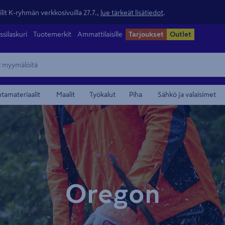
lit K-ryhmän verkkosivuilla 27.7.,
lue tärkeät lisätiedot
.
ssilaskuri
Tuotemerkit
Ammattilaisille
Tarjoukset
Outlet
ntamateriaalit
Maalit
Työkalut
Piha
Sähkö ja valaisimet
Oregon