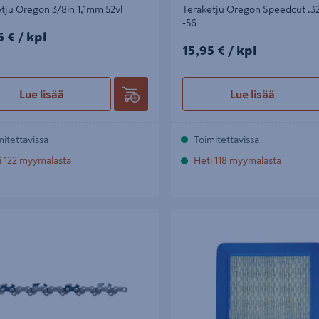
tju Oregon 3/8in 1,1mm 52vl
Teräketju Oregon Speedcut .3
-56
5€/kpl
5 €
/ kpl
15,95€/kpl
15,95 €
/ kpl
Lue lisää
Lue lisää
mitettavissa
Toimitettavissa
i 122 myymälästä
Heti 118 myymälästä
u Oregon Versacut 3/8 1,3mm -52
Ilmansuodatin Oregon B&S Quan