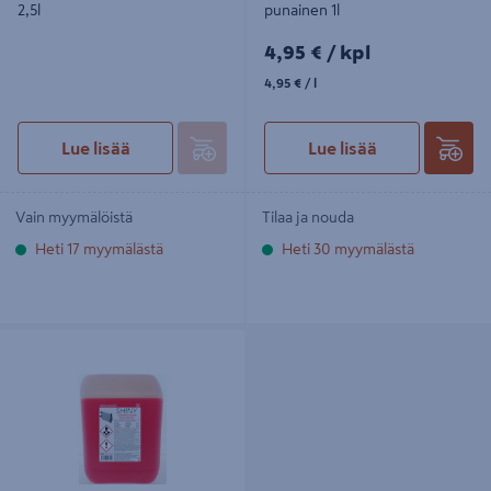
2,5l
punainen 1l
4,95€/kpl
4,95 €
/ kpl
4,95€/l
4,95 €
/ l
Lue lisää
Lue lisää
Vain myymälöistä
Tilaa ja nouda
Heti 17 myymälästä
Heti 30 myymälästä
Jäähdytinneste Shiny Long Life
punainen 10l