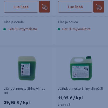
Lue lisää
Lue lisää
Tilaa ja nouda
Tilaa ja nouda
Heti 89 myymälästä
Heti 16 myymälästä
Jäähdytinneste Shiny vihreä 10l
Jäähdytinneste Shiny vihreä 3l
Jäähdytinneste Shiny vihreä
Jäähdytinneste Shiny vihreä 3l
10l
11,95€/kpl
11,95 €
/ kpl
29,95€/kpl
29,95 €
/ kpl
3,98€/l
3,98 €
/ l
3,00€/l