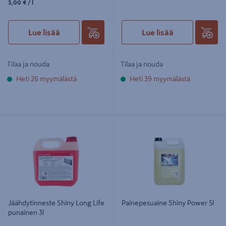
3,00 €
/ l
Lue lisää
Lue lisää
Tilaa ja nouda
Tilaa ja nouda
Heti 26 myymälästä
Heti 39 myymälästä
Jäähdytinneste Shiny Long Life
Painepesuaine Shiny Power 5l
punainen 3l
Jäähdytinneste Shiny Long Life
Painepesuaine Shiny Power 5l
punainen 3l