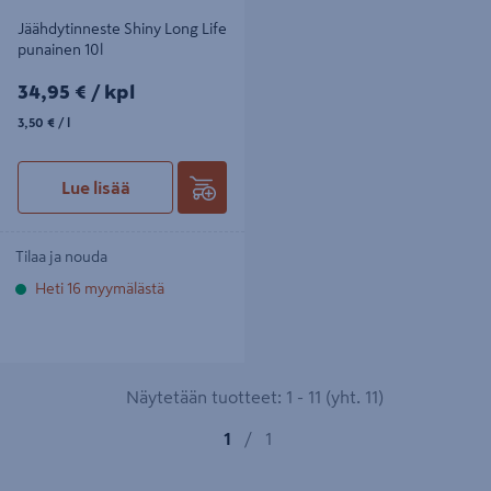
Jäähdytinneste Shiny Long Life
punainen 10l
34,95€/kpl
34,95 €
/ kpl
3,50€/l
3,50 €
/ l
Lue lisää
Tilaa ja nouda
Heti 16 myymälästä
Näytetään tuotteet: 1 - 11 (yht. 11)
1
/
1