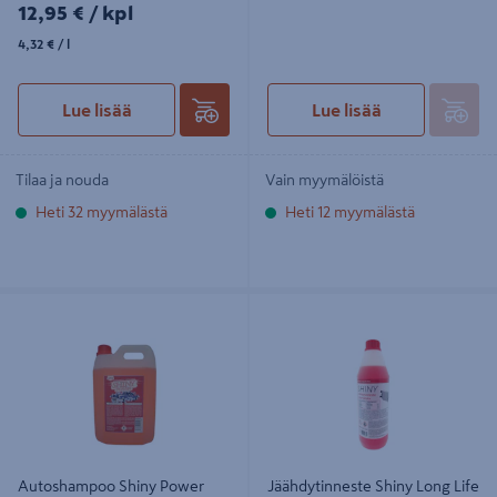
12,95€/kpl
12,95 €
/ kpl
4,32€/l
4,32 €
/ l
Lue lisää
Lue lisää
Tilaa ja nouda
Vain myymälöistä
Heti 32 myymälästä
Heti 12 myymälästä
Autoshampoo Shiny Power 2,5l
Jäähdytinneste Shiny Long Life
punainen 1l
Autoshampoo Shiny Power
Jäähdytinneste Shiny Long Life