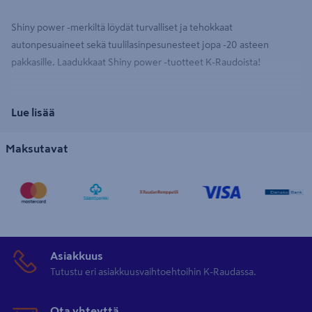
Shiny power -merkiltä löydät turvalliset ja tehokkaat
autonpesuaineet sekä tuulilasinpesunesteet jopa -20 asteen
pakkasille. Laadukkaat Shiny power -tuotteet K-Raudoista!
Lue lisää
Maksutavat
Asiakkuus
Tutustu eri asiakkuusvaihtoehtoihin K-Raudassa.
Ota yhteyttä