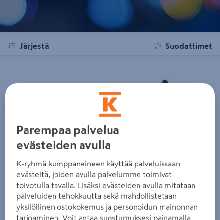
Järjestä
Suodattimet
Kesälasinpesuaine Shiny Power 3l
Jäähdytinneste Shiny vihreä 1l
Parempaa palvelua
evästeiden avulla
Kesälasinpesuaine Shiny
Jäähdytinneste Shiny vihreä 1l
Power 3l
4,95€/kpl
K-ryhmä kumppaneineen käyttää palveluissaan
4,95 €
/ kpl
2,45€/kpl
2,45 €
/ kpl
evästeitä, joiden avulla palvelumme toimivat
4,95€/l
4,95 €
/ l
0,82€/l
toivotulla tavalla. Lisäksi evästeiden avulla mitataan
0,82 €
/ l
palveluiden tehokkuutta sekä mahdollistetaan
yksilöllinen ostokokemus ja personoidun mainonnan
Lue lisää
Lue lisää
tarjoaminen. Voit antaa suostumuksesi painamalla