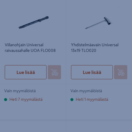
UOA FLO008
TLO020
Viilanohjain Universal
Yhdistelmäavain Universal
raivaussahalle UOA FLO008
13x19 TLO020
Lue lisää
Lue lisää
Vain myymälöistä
Vain myymälöistä
Heti 7 myymälästä
Heti 1 myymälästä
Kaatokiila Universal magnesium
Pyöröviila Universal 4.8mm 2kpl
13cm TLO012
FLO004