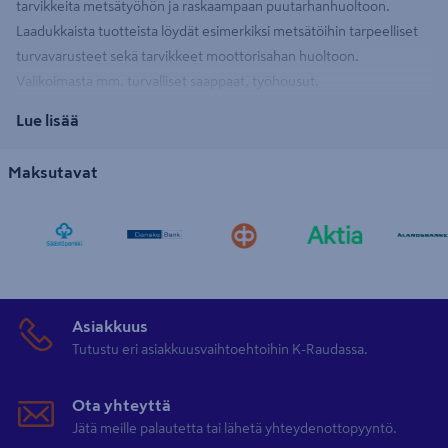
tarvikkeita metsätyöhön ja raskaampaan puutarhanhuoltoon.
Laadukkaista tuotteista löydät esimerkiksi metsätöihin tarpeelliset
turvavarusteet sekä tarvikkeet moottorisahan huoltoon.
Valikoimasta mm. turvalliset saappaat, työhousut,
viiltosuojakäsineet, kuulosuojaimet sekä metsurin kypärät.
Lue lisää
Moottorisahat
pidät käyttökunnossa Universalin teräketjuilla ja
voiteluaineilla.
Maksutavat
Universalilta tarvikkeet puutarhakoneille
Valikoimastamme löydät myös Universalin sytytystulpat, siimat,
moottoriöljyt sekä ruohonleikkurin terät
puutarhan koneiden
huoltoon. Tutustu ja tilaa tuotteet verkosta tai nouda lähimmästä
Asiakkuus
myymälästämme.
Tutustu eri asiakkuusvaihtoehtoihin K-Raudassa.
Ota yhteyttä
Jätä meille palautetta tai lähetä yhteydenottopyyntö.