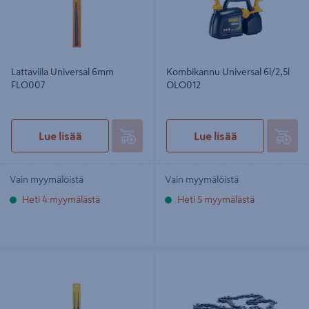
Lattaviila Universal 6mm
Kombikannu Universal 6l/2,5l
FLO007
OLO012
Lue lisää
Lue lisää
Vain myymälöistä
Vain myymälöistä
Heti 4 myymälästä
Heti 5 myymälästä
Pyöröviila Universal 4.0mm 2kpl
Teräketju Universal 16-57 3/8 1,3mm
FLO002
CHO028