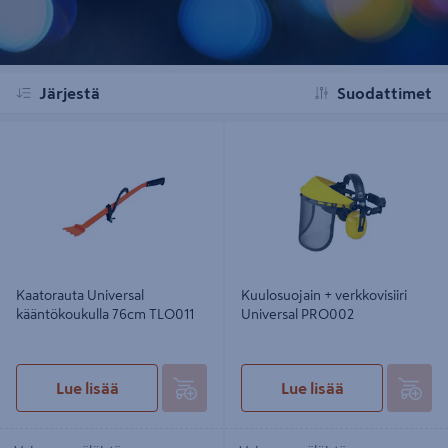
Järjestä
Suodattimet
Kaatorauta Universal
Kuulosuojain + verkkovisiiri
kääntökoukulla 76cm TLO011
Universal PRO002
Kaatorauta Universal
Kuulosuojain + verkkovisiiri
kääntökoukulla 76cm TLO011
Universal PRO002
Lue lisää
Lue lisää