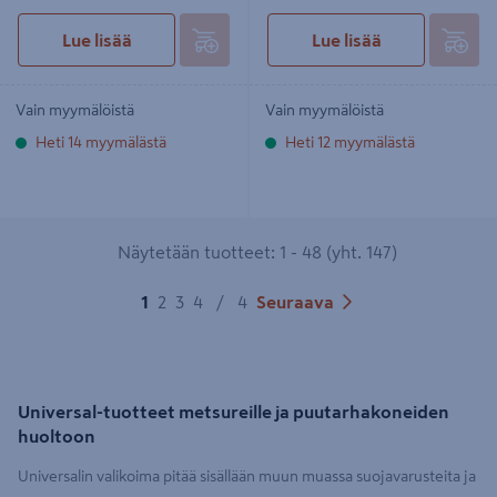
Lue lisää
Lue lisää
Vain myymälöistä
Vain myymälöistä
Heti 14 myymälästä
Heti 12 myymälästä
Näytetään tuotteet: 1 - 48 (yht. 147)
1
2
3
4
/
4
Seuraava
Universal-tuotteet metsureille ja puutarhakoneiden
huoltoon
Universalin valikoima pitää sisällään muun muassa suojavarusteita ja