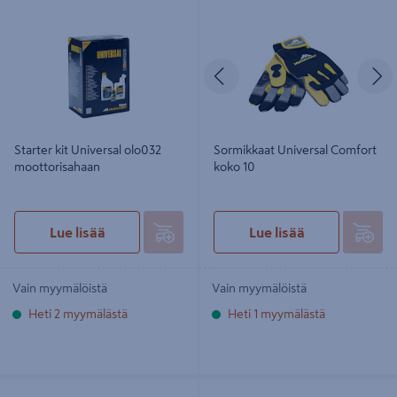
Starter kit Universal olo032
Sormikkaat Universal Comfort koko
moottorisahaan
10
Edellinen
S
Starter kit Universal olo032
Sormikkaat Universal Comfort
moottorisahaan
koko 10
Lue lisää
Lue lisää
Vain myymälöistä
Vain myymälöistä
Heti 2 myymälästä
Heti 1 myymälästä
Viilanohjain Universal raivaussahalle
Yhdistelmäavain Universal 13x19