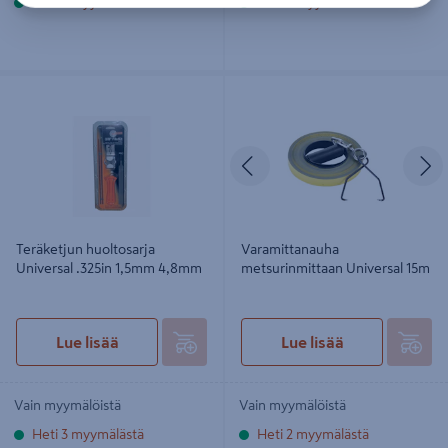
Heti 2 myymälästä
Heti 2 myymälästä
Teräketjun huoltosarja Universal
Varamittanauha metsurinmittaan
.325in 1,5mm 4,8mm
Universal 15m
Edellinen
S
Teräketjun huoltosarja
Varamittanauha
Universal .325in 1,5mm 4,8mm
metsurinmittaan Universal 15m
Lue lisää
Lue lisää
Vain myymälöistä
Vain myymälöistä
Heti 3 myymälästä
Heti 2 myymälästä