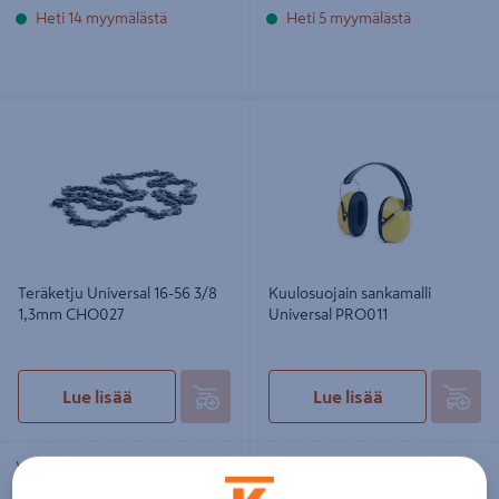
Heti 14 myymälästä
Heti 5 myymälästä
Teräketju Universal 16-56 3/8 1,3mm
Kuulosuojain sankamalli Universal
CHO027
PRO011
Teräketju Universal 16-56 3/8
Kuulosuojain sankamalli
1,3mm CHO027
Universal PRO011
Lue lisää
Lue lisää
Vain myymälöistä
Vain myymälöistä
Heti 17 myymälästä
Heti 1 myymälästä