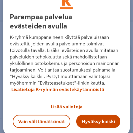
Parempaa palvelua
Teräketjun huoltosarja Universal
Viiltosuojakäsineet Universal koko
evästeiden avulla
4,8mm 0,325in 1,3mm
12
K-ryhmä kumppaneineen käyttää palveluissaan
evästeitä, joiden avulla palvelumme toimivat
Edellinen
S
toivotulla tavalla. Lisäksi evästeiden avulla mitataan
palveluiden tehokkuutta sekä mahdollistetaan
yksilöllinen ostokokemus ja personoidun mainonnan
tarjoaminen. Voit antaa suostumuksesi painamalla
Teräketjun huoltosarja
Viiltosuojakäsineet Universal
”Hyväksy kaikki”. Pystyt muuttamaan valintojasi
Universal 4,8mm 0,325in
koko 12
myöhemmin ”Evästeasetukset”-linkin kautta.
1,3mm
Lisätietoja K-ryhmän evästekäytännöistä
Lue lisää
Lue lisää
Lisää valintoja
Vain välttämättömät
Hyväksy kaikki
Vain myymälöistä
Vain myymälöistä