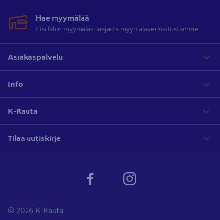
Hae myymälää
Etsi lähin myymäläsi laajasta myymäläverkostostamme
Asiakaspalvelu
Info
K-Rauta
Tilaa uutiskirje
© 2026 K-Rauta