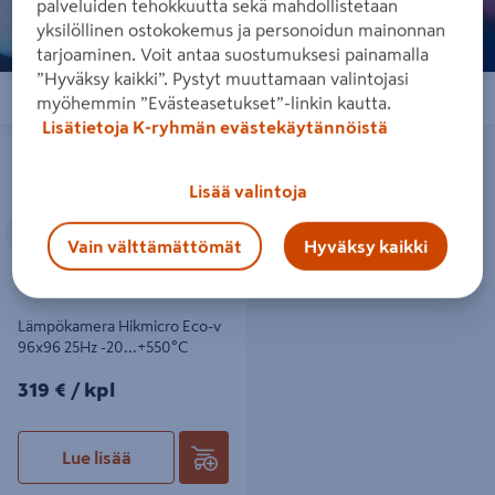
palveluiden tehokkuutta sekä mahdollistetaan
yksilöllinen ostokokemus ja personoidun mainonnan
tarjoaminen. Voit antaa suostumuksesi painamalla
”Hyväksy kaikki”. Pystyt muuttamaan valintojasi
Järjestä
Suodattimet
myöhemmin ”Evästeasetukset”-linkin kautta.
Lisätietoja K-ryhmän evästekäytännöistä
Lämpökamera Hikmicro Eco-v
96x96 25Hz -20...+550°C
Lisää valintoja
Edellinen
Seuraava
Vain välttämättömät
Hyväksy kaikki
Lämpökamera Hikmicro Eco-v
96x96 25Hz -20...+550°C
319€/kpl
319 €
/ kpl
Lue lisää