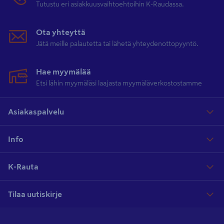
Tutustu eri asiakkuusvaihtoehtoihin K-Raudassa.
Ota yhteyttä
Jätä meille palautetta tai lähetä yhteydenottopyyntö.
Hae myymälää
Etsi lähin myymäläsi laajasta myymäläverkostostamme
Asiakaspalvelu
Info
K-Rauta
Tilaa uutiskirje