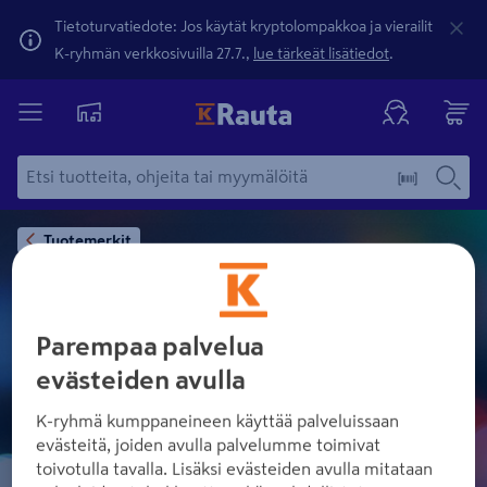
Tietoturvatiedote: Jos käytät kryptolompakkoa ja vierailit
K-ryhmän verkkosivuilla 27.7.,
lue tärkeät lisätiedot
.
Tuotemerkit
Parempaa palvelua
HIKMICRO
evästeiden avulla
K-ryhmä kumppaneineen käyttää palveluissaan
evästeitä, joiden avulla palvelumme toimivat
toivotulla tavalla. Lisäksi evästeiden avulla mitataan