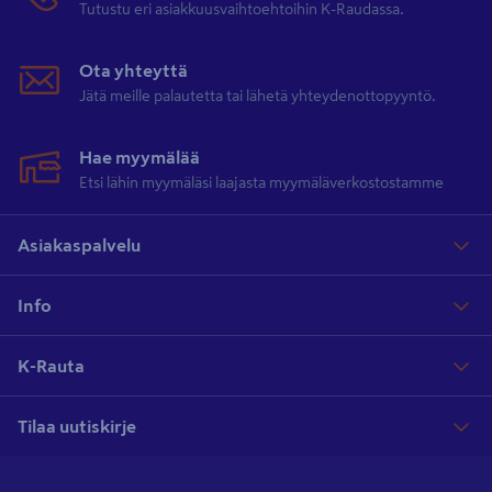
Tutustu eri asiakkuusvaihtoehtoihin K-Raudassa.
Ota yhteyttä
Jätä meille palautetta tai lähetä yhteydenottopyyntö.
Hae myymälää
Etsi lähin myymäläsi laajasta myymäläverkostostamme
Asiakaspalvelu
Info
K-Rauta
Tilaa uutiskirje