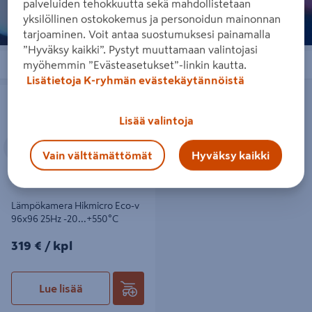
palveluiden tehokkuutta sekä mahdollistetaan
yksilöllinen ostokokemus ja personoidun mainonnan
tarjoaminen. Voit antaa suostumuksesi painamalla
”Hyväksy kaikki”. Pystyt muuttamaan valintojasi
Järjestä
Suodattimet
myöhemmin ”Evästeasetukset”-linkin kautta.
Lisätietoja K-ryhmän evästekäytännöistä
Lämpökamera Hikmicro Eco-v
96x96 25Hz -20...+550°C
Lisää valintoja
Edellinen
Seuraava
Vain välttämättömät
Hyväksy kaikki
Lämpökamera Hikmicro Eco-v
96x96 25Hz -20...+550°C
319€/kpl
319 €
/ kpl
Lue lisää