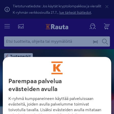
Tietoturvatiedote: Jos käytät kryptolompakkoa ja vierailit
K-ryhmän verkkosivuilla 27.7.,
lue tärkeät lisätiedot
.
Tuotemerkit
Parempaa palvelua
HIKMICRO
evästeiden avulla
K-ryhmä kumppaneineen käyttää palveluissaan
evästeitä, joiden avulla palvelumme toimivat
toivotulla tavalla. Lisäksi evästeiden avulla mitataan