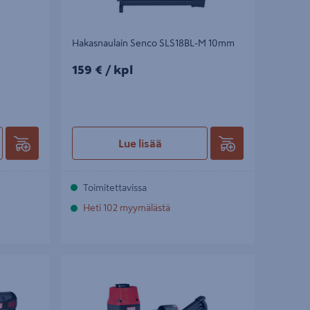
Hakasnaulain Senco SLS18BL-M 10mm
159€/kpl
159 €
/ kpl
Lue lisää
Toimitettavissa
Heti 102 myymälästä
25-75mm
Runkonaulain Senco S900FN SemiPro 34
astetta 50-90mm