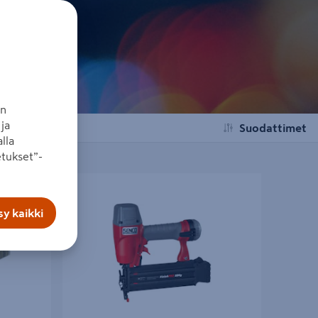
an
ja
Suodattimet
lla
tukset”-
 10000kpl
Viimeistelynaulain Senco FP18MG AX-sarja
15-50mm Pro
y kaikki