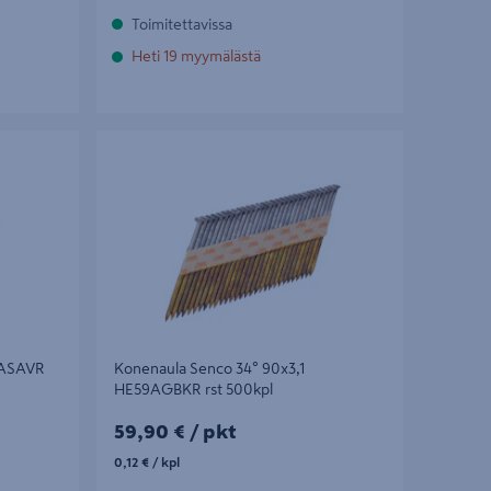
Toimitettavissa
Heti 19 myymälästä
SAVR
Konenaula Senco 34° 90x3,1 HE59AGBKR rst
500kpl
9ASAVR
Konenaula Senco 34° 90x3,1
HE59AGBKR rst 500kpl
59,90€/pkt
59,90 €
/ pkt
0,12€/kpl
0,12 €
/ kpl