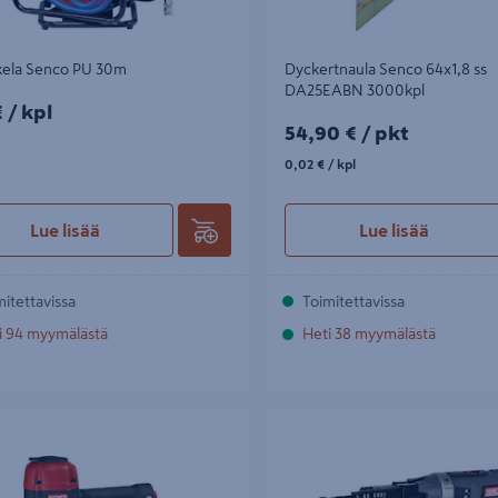
kela Senco PU 30m
Dyckertnaula Senco 64x1,8 ss
DA25EABN 3000kpl
/kpl
€
/ kpl
54,90€/pkt
54,90 €
/ pkt
0,02€/kpl
0,02 €
/ kpl
Lue lisää
Lue lisää
mitettavissa
Toimitettavissa
i 94 myymälästä
Heti 38 myymälästä
lain Senco S65CNP 16° 38-65mm
Nauharuuvain Senco DS722-18V 
2x3Ah