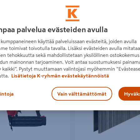
paa palvelua evästeiden avulla
kumppaneineen käyttää palveluissaan evästeitä, joiden avulla
me toimivat toivotulla tavalla. Lisäksi evästeiden avulla mitata
den tehokkuutta sekä mahdollistetaan yksilöllinen ostokokemus 
dun mainonnan tarjoaminen. Voit antaa suostumuksesi painama
 kaikki”. Pystyt muuttamaan valintojasi myöhemmin ”Evästease
n 421 tuotetta
utta.
Lisätietoja K-ryhmän evästekäytännöistä
elynaulain Senco FP18BL-AX 1,2mm
Hakanen Senco M-sarja 38mm ss
lintoja
Vain välttämättömät
Hyväks