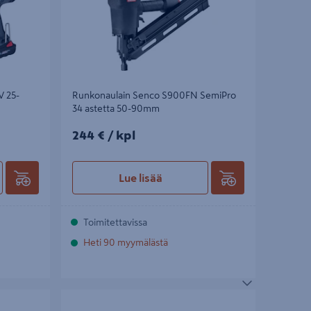
V 25-
Runkonaulain Senco S900FN SemiPro
34 astetta 50-90mm
244€/kpl
244 €
/ kpl
Lue lisää
Toimitettavissa
Heti 90 myymälästä
2x55 A2
Konenaula Senco 90x3,1 ks HC59ASBKR
2000kpl