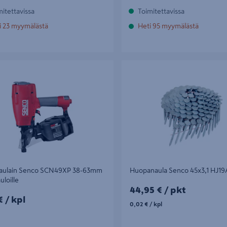
mitettavissa
Toimitettavissa
i 23 myymälästä
Heti 95 myymälästä
ulain Senco SCN49XP 38-63mm
Huopanaula Senco 45x3,1 HJ19A
ille
naulain Senco SCN49XP 38-63mm
Huopanaula Senco 45x3,1 HJ1
uloille
44,95€/pkt
44,95 €
/ pkt
/kpl
€
/ kpl
0,02€/kpl
0,02 €
/ kpl