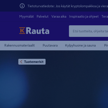
Tietoturvatiedote: Jos käytät kryptolompakkoa ja vierai
Myymälät
Palvelut
Varaa aika
Inspiraatio ja ohjeet
Tera
Rakennusmateriaalit
Puutavara
Kylpyhuone ja sauna
Pi
Tuotemerkit