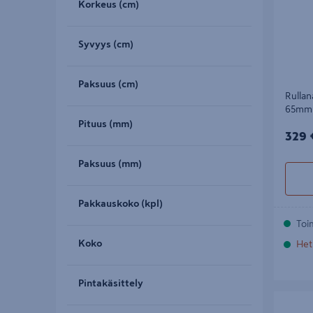
Korkeus (cm)
Syvyys (cm)
Paksuus (cm)
Rullan
65mm 
Pituus (mm)
329€
329 
Paksuus (mm)
Pakkauskoko (kpl)
Toi
Koko
Het
Pintakäsittely
Huopana
1800kpl