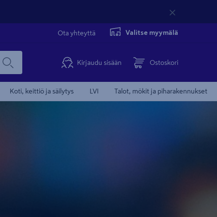
Valitse myymälä
Ota yhteyttä
Kirjaudu sisään
Ostoskori
Koti, keittiö ja säilytys
LVI
Talot, mökit ja piharakennukset