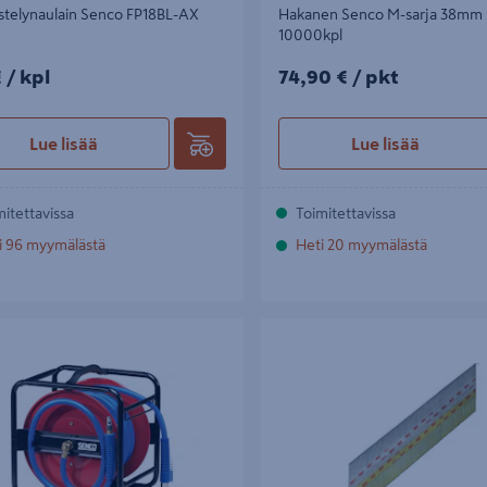
stelynaulain Senco FP18BL-AX
Hakanen Senco M-sarja 38mm 
10000kpl
/kpl
74,90€/pkt
€
/ kpl
74,90 €
/ pkt
Lue lisää
Lue lisää
mitettavissa
Toimitettavissa
i 96 myymälästä
Heti 20 myymälästä
a Senco PU 30m
Dyckertnaula Senco 64x1,8 ss D
3000kpl