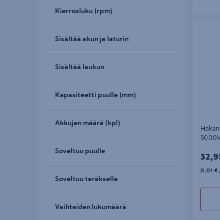
Kierrosluku (rpm)
Hakanen 
Sisältää akun ja laturin
Sisältää laukun
Kapasiteetti puulle (mm)
Akkujen määrä (kpl)
Hakan
5000k
Soveltuu puulle
32,9
32,9
0,01€/
0,01 €
Soveltuu teräkselle
Vaihteiden lukumäärä