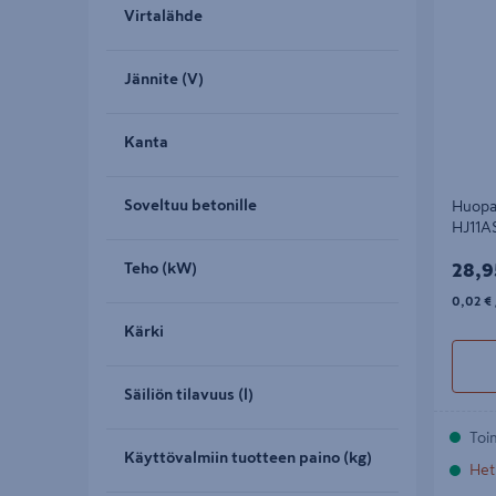
Virtalähde
Jännite (V)
Kanta
Soveltuu betonille
Huopa
HJ11A
28,9
Teho (kW)
28,9
0,02€/
0,02 €
Kärki
Säiliön tilavuus (l)
Toi
Käyttövalmiin tuotteen paino (kg)
Het