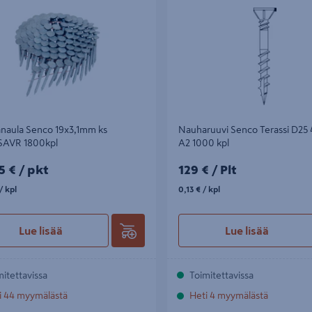
naula Senco 19x3,1mm ks
Nauharuuvi Senco Terassi D25 
SAVR 1800kpl
A2 1000 kpl
5€/pkt
129€/Plt
5 €
/ pkt
129 €
/ Plt
kpl
0,13€/kpl
/ kpl
0,13 €
/ kpl
Lue lisää
Lue lisää
mitettavissa
Toimitettavissa
i 44 myymälästä
Heti 4 myymälästä