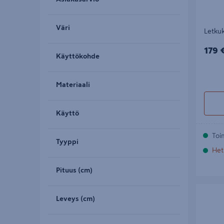
Väri
Letku
179€
179 
Käyttökohde
Materiaali
Käyttö
Toi
Tyyppi
Het
Pituus (cm)
Rullanau
Semipro
Leveys (cm)