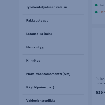
Toi
Työskentelyalueen valaisu
Het
Pakkaustyyppi
Rullana
Latausaika (min)
rullanaulo
Naulaintyyppi
Kiinnitys
Maks. vääntömomentti (Nm)
Rulla
rullana
Käyttöpaine (bar)
635€
635 
Vakioelektroniikka