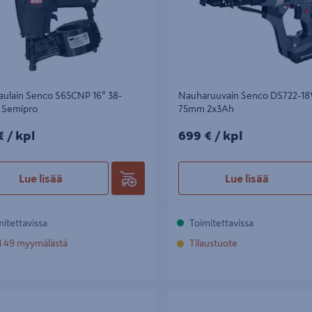
aulain Senco S65CNP 16° 38-
Nauharuuvain Senco DS722-18
Semipro
75mm 2x3Ah
/kpl
699€/kpl
€
/ kpl
699 €
/ kpl
Lue lisää
Lue lisää
mitettavissa
Toimitettavissa
i 49 myymälästä
Tilaustuote
ula Senco 19x3,1mm ks HJ11ASAVR
Nauharuuvi Senco Terassi D25 4,
1000 kpl