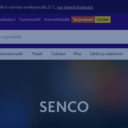
lit K-ryhmän verkkosivuilla 27.7.,
lue tärkeät lisätiedot
.
ssilaskuri
Tuotemerkit
Ammattilaisille
Tarjoukset
Outlet
ntamateriaalit
Maalit
Työkalut
Piha
Sähkö ja valaisimet
SENCO