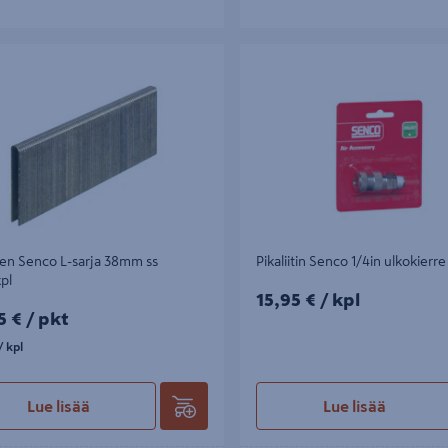
Senco L-sarja 38mm ss 5000kpl
Pikaliitin Senco 1/4in ulkokierre IP
en Senco L-sarja 38mm ss
Pikaliitin Senco 1/4in ulkokierre
pl
15,95€/kpl
15,95 €
/ kpl
5€/pkt
5 €
/ pkt
kpl
/ kpl
Lue lisää
Lue lisää