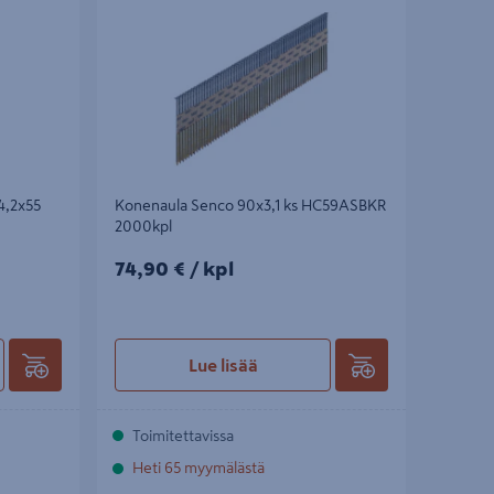
4,2x55
Konenaula Senco 90x3,1 ks HC59ASBKR
2000kpl
74,90€/kpl
74,90 €
/ kpl
Lue lisää
Toimitettavissa
Heti 65 myymälästä