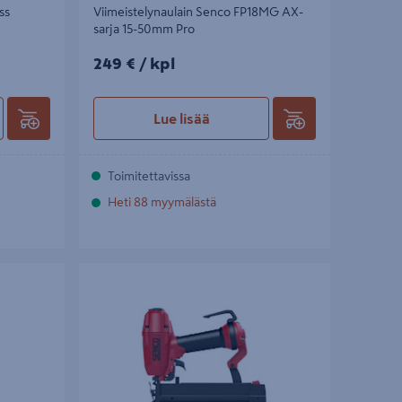
ss
Viimeistelynaulain Senco FP18MG AX-
sarja 15-50mm Pro
249€/kpl
249 €
/ kpl
Lue lisää
Toimitettavissa
Heti 88 myymälästä
A25EABN
Hakasnaulain Senco SLS18BL-M 10mm