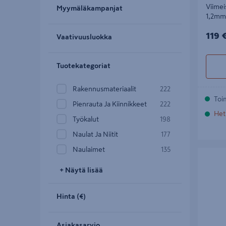
Viimei
Myymäläkampanjat
1,2mm
119€
119 
Vaativuusluokka
Tuotekategoriat
Rakennusmateriaalit
222
Toi
Pienrauta Ja Kiinnikkeet
222
Het
Työkalut
198
Naulat Ja Niitit
177
Naulaimet
135
Letkukel
+ Näytä lisää
Hinta (€)
Asiakasarvio