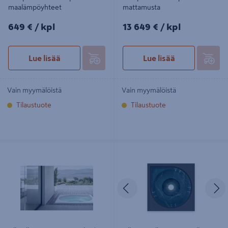
maalämpöyhteet
mattamusta
649€/kpl
13649€/kpl
649 €
/ kpl
13 649 €
/ kpl
Lue lisää
Lue lisää
Vain myymälöistä
Vain myymälöistä
Tilaustuote
Tilaustuote
Ulkoallas Drop Lampi Hybrid
Ulkoporeallas Drop Vuolle Compact
valkoinen
harmaa
Edellinen
S