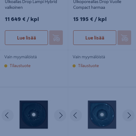
Ulkoallas Drop Lampi Hybrid
Ulkoporeallas Drop Vuolle
valkoinen
Compact harmaa
11649€/kpl
15195€/kpl
11 649 €
/ kpl
15 195 €
/ kpl
Lue lisää
Lue lisää
Vain myymälöistä
Vain myymälöistä
Tilaustuote
Tilaustuote
Ulkoporeallas Drop Lähde Hybrid
Ulkoporeallas Drop S harmaa
mattamusta
Edellinen
Seuraava
Edellinen
S