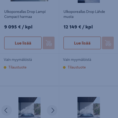
Ulkoporeallas Drop Lampi
Ulkoporeallas Drop Lähde
Compact harmaa
musta
9095€/kpl
12149€/kpl
9 095 €
/ kpl
12 149 €
/ kpl
Lue lisää
Lue lisää
Vain myymälöistä
Vain myymälöistä
Tilaustuote
Tilaustuote
Ulkoporeallas Drop S musta
Ulkoporeallas Drop Lähde Hybrid
musta
Edellinen
Seuraava