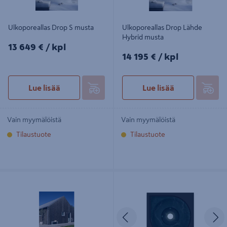
Ulkoporeallas Drop S musta
Ulkoporeallas Drop Lähde
Hybrid musta
13649€/kpl
13 649 €
/ kpl
14195€/kpl
14 195 €
/ kpl
Lue lisää
Lue lisää
Vain myymälöistä
Vain myymälöistä
Tilaustuote
Tilaustuote
Ulkoporeallas Drop Vuolle valkoinen
Ulkoporeallas Drop Lampi musta
Edellinen
S