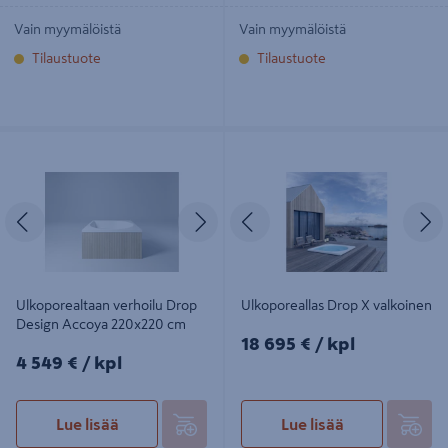
Vain myymälöistä
Vain myymälöistä
Tilaustuote
Tilaustuote
Ulkoporealtaan verhoilu Drop
Ulkoporeallas Drop X valkoinen
Design Accoya 220x220 cm
Edellinen
Seuraava
Edellinen
S
Ulkoporealtaan verhoilu Drop
Ulkoporeallas Drop X valkoinen
Design Accoya 220x220 cm
18695€/kpl
18 695 €
/ kpl
4549€/kpl
4 549 €
/ kpl
Lue lisää
Lue lisää