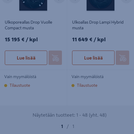
Ulkoporeallas Drop Vuolle
Ulkoallas Drop Lampi Hybrid
Compact musta
musta
15195€/kpl
11649€/kpl
15 195 €
/ kpl
11 649 €
/ kpl
Lue lisää
Lue lisää
Vain myymälöistä
Vain myymälöistä
Tilaustuote
Tilaustuote
Näytetään tuotteet: 1 - 48 (yht. 48)
1
/
1