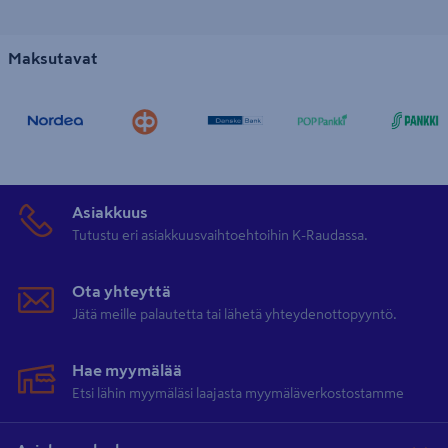
Maksutavat
Asiakkuus
Tutustu eri asiakkuusvaihtoehtoihin K-Raudassa.
Ota yhteyttä
Jätä meille palautetta tai lähetä yhteydenottopyyntö.
Hae myymälää
Etsi lähin myymäläsi laajasta myymäläverkostostamme