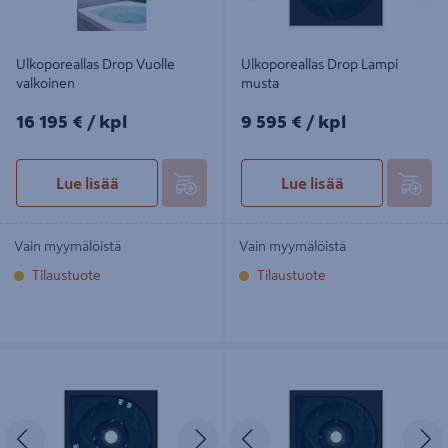
Ulkoporeallas Drop Vuolle
Ulkoporeallas Drop Lampi
valkoinen
musta
16195€/kpl
9595€/kpl
16 195 €
/ kpl
9 595 €
/ kpl
Lue lisää
Lue lisää
Vain myymälöistä
Vain myymälöistä
Tilaustuote
Tilaustuote
Ulkoporeallas Drop Vuolle Compact
Ulkoallas Drop Lampi Hybrid musta
musta
Edellinen
Seuraava
Edellinen
S