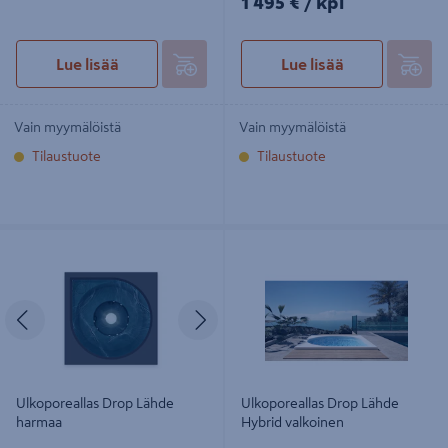
1 495 €
/ kpl
Lue lisää
Lue lisää
Vain myymälöistä
Vain myymälöistä
Tilaustuote
Tilaustuote
Ulkoporeallas Drop Lähde harmaa
Ulkoporeallas Drop Lähde Hybrid
valkoinen
Edellinen
Seuraava
Ulkoporeallas Drop Lähde
Ulkoporeallas Drop Lähde
harmaa
Hybrid valkoinen