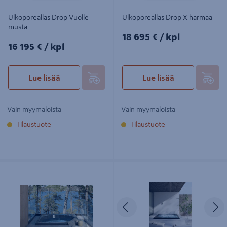
Ulkoporeallas Drop Vuolle
Ulkoporeallas Drop X harmaa
musta
18695€/kpl
18 695 €
/ kpl
16195€/kpl
16 195 €
/ kpl
Lue lisää
Lue lisää
Vain myymälöistä
Vain myymälöistä
Tilaustuote
Tilaustuote
Ulkoporeallas Drop Lampi Compact
Ulkoporeallas Drop Lähde musta
harmaa
Edellinen
S