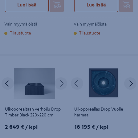
Lue lisää
Lue lisää
Vain myymälöistä
Vain myymälöistä
Tilaustuote
Tilaustuote
Ulkoporealtaan verhoilu Drop
Ulkoporeallas Drop Vuolle harmaa
Timber Black 220x220 cm
Edellinen
Seuraava
Edellinen
S
Ulkoporealtaan verhoilu Drop
Ulkoporeallas Drop Vuolle
Timber Black 220x220 cm
harmaa
2649€/kpl
16195€/kpl
2 649 €
/ kpl
16 195 €
/ kpl