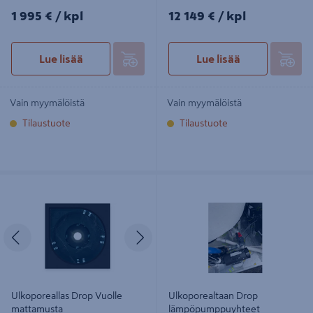
1995€/kpl
12149€/kpl
1 995 €
/ kpl
12 149 €
/ kpl
Lue lisää
Lue lisää
Vain myymälöistä
Vain myymälöistä
Tilaustuote
Tilaustuote
Ulkoporeallas Drop Vuolle
Ulkoporealtaan Drop
mattamusta
lämpöpumppuyhteet
Edellinen
Seuraava
Ulkoporeallas Drop Vuolle
Ulkoporealtaan Drop
mattamusta
lämpöpumppuyhteet