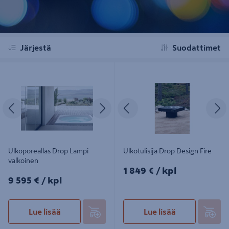
Järjestä
Suodattimet
Ulkoporeallas Drop Lampi valkoinen
Ulkotulisija Drop Design Fire
Edellinen
Seuraava
Edellinen
S
Ulkoporeallas Drop Lampi
Ulkotulisija Drop Design Fire
valkoinen
1849€/kpl
1 849 €
/ kpl
9595€/kpl
9 595 €
/ kpl
Lue lisää
Lue lisää