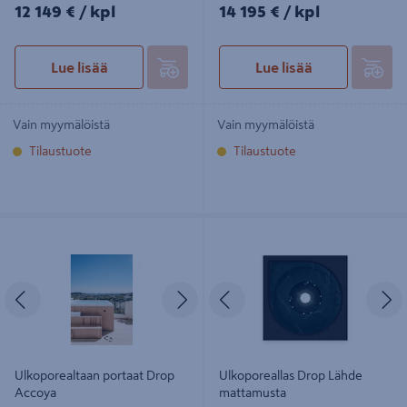
12149€/kpl
14195€/kpl
12 149 €
/ kpl
14 195 €
/ kpl
Lue lisää
Lue lisää
Vain myymälöistä
Vain myymälöistä
Tilaustuote
Tilaustuote
Ulkoporealtaan portaat Drop
Ulkoporeallas Drop Lähde
Accoya
mattamusta
Edellinen
Seuraava
Edellinen
S
Ulkoporealtaan portaat Drop
Ulkoporeallas Drop Lähde
Accoya
mattamusta