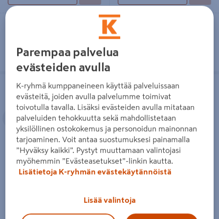
Vain myymälöistä
Vain myymälöistä
Tilaustuote
Tilaustuote
Parempaa palvelua
evästeiden avulla
Ulkoporealtaan kansi Drop musta
Ulkoporeallas Drop Lähde valkoinen
K-ryhmä kumppaneineen käyttää palveluissaan
220x220 cm
evästeitä, joiden avulla palvelumme toimivat
toivotulla tavalla. Lisäksi evästeiden avulla mitataan
Edellinen
Seuraava
palveluiden tehokkuutta sekä mahdollistetaan
yksilöllinen ostokokemus ja personoidun mainonnan
tarjoaminen. Voit antaa suostumuksesi painamalla
”Hyväksy kaikki”. Pystyt muuttamaan valintojasi
Ulkoporealtaan kansi Drop
Ulkoporeallas Drop Lähde
myöhemmin ”Evästeasetukset”-linkin kautta.
musta 220x220 cm
valkoinen
Lisätietoja K-ryhmän evästekäytännöistä
749€/kpl
12149€/kpl
749 €
/ kpl
12 149 €
/ kpl
Lisää valintoja
Lue lisää
Lue lisää