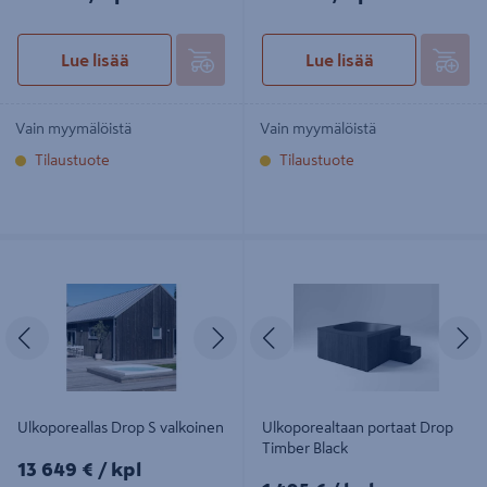
Lue lisää
Lue lisää
Vain myymälöistä
Vain myymälöistä
Tilaustuote
Tilaustuote
Ulkoporeallas Drop S valkoinen
Ulkoporealtaan portaat Drop Timber
Black
Edellinen
Seuraava
Edellinen
S
Ulkoporeallas Drop S valkoinen
Ulkoporealtaan portaat Drop
Timber Black
13649€/kpl
13 649 €
/ kpl
1495€/kpl