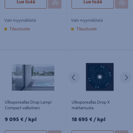
Lue lisää
Lue lisää
Vain myymälöistä
Vain myymälöistä
Tilaustuote
Tilaustuote
Ulkoporeallas Drop Lampi Compact
Ulkoporeallas Drop X mattamusta
valkoinen
Edellinen
S
Ulkoporeallas Drop Lampi
Ulkoporeallas Drop X
Compact valkoinen
mattamusta
9095€/kpl
18695€/kpl
9 095 €
/ kpl
18 695 €
/ kpl