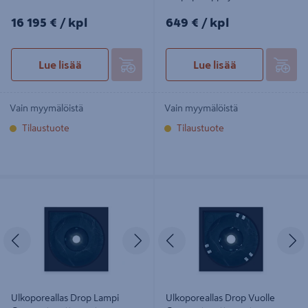
16195€/kpl
649€/kpl
16 195 €
/ kpl
649 €
/ kpl
Lue lisää
Lue lisää
Vain myymälöistä
Vain myymälöistä
Tilaustuote
Tilaustuote
Ulkoporeallas Drop Lampi Compact
Ulkoporeallas Drop Vuolle Compact
mattamusta
mattamusta
Edellinen
Seuraava
Edellinen
S
Ulkoporeallas Drop Lampi
Ulkoporeallas Drop Vuolle