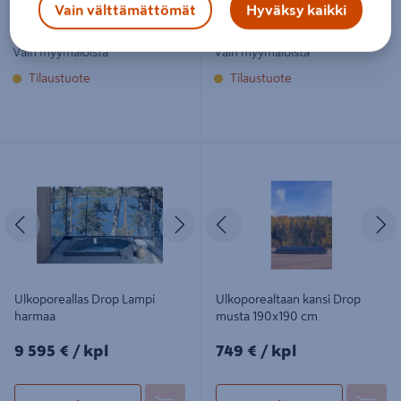
Vain välttämättömät
Hyväksy kaikki
Vain myymälöistä
Vain myymälöistä
Tilaustuote
Tilaustuote
Ulkoporeallas Drop Lampi harmaa
Ulkoporealtaan kansi Drop musta
190x190 cm
Edellinen
Seuraava
Edellinen
S
Ulkoporeallas Drop Lampi
Ulkoporealtaan kansi Drop
harmaa
musta 190x190 cm
9595€/kpl
749€/kpl
9 595 €
/ kpl
749 €
/ kpl