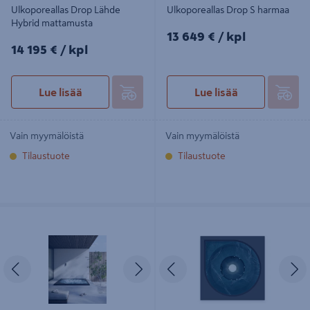
Ulkoporeallas Drop Lähde
Ulkoporeallas Drop S harmaa
Hybrid mattamusta
13649€/kpl
13 649 €
/ kpl
14195€/kpl
14 195 €
/ kpl
Lue lisää
Lue lisää
Vain myymälöistä
Vain myymälöistä
Tilaustuote
Tilaustuote
Ulkoporeallas Drop X musta
Ulkoporeallas Drop Lähde Hybrid
Harmaa
Edellinen
Seuraava
Edellinen
S