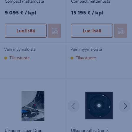
Compact mattamusta
Compact mattamusta
9095€/kpl
15195€/kpl
9 095 €
/ kpl
15 195 €
/ kpl
Lue lisää
Lue lisää
Vain myymälöistä
Vain myymälöistä
Tilaustuote
Tilaustuote
Ulkoporealtaan Drop
Ulkoporeallas Drop S mattamusta
maalämpöyhteet
Edellinen
S
Ulkoporealtaan Drop
Ulkoporeallas Drop S