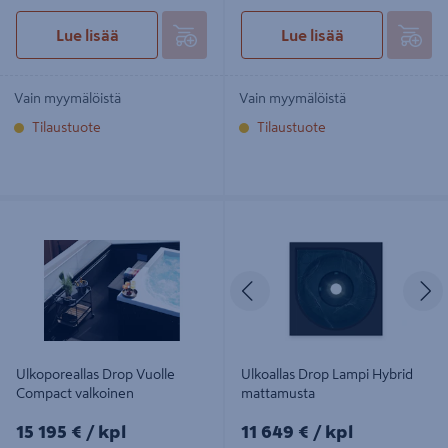
Lue lisää
Lue lisää
Vain myymälöistä
Vain myymälöistä
Tilaustuote
Tilaustuote
Ulkoporeallas Drop Vuolle Compact
Ulkoallas Drop Lampi Hybrid
valkoinen
mattamusta
Edellinen
S
Ulkoporeallas Drop Vuolle
Ulkoallas Drop Lampi Hybrid
Compact valkoinen
mattamusta
15195€/kpl
11649€/kpl
15 195 €
/ kpl
11 649 €
/ kpl