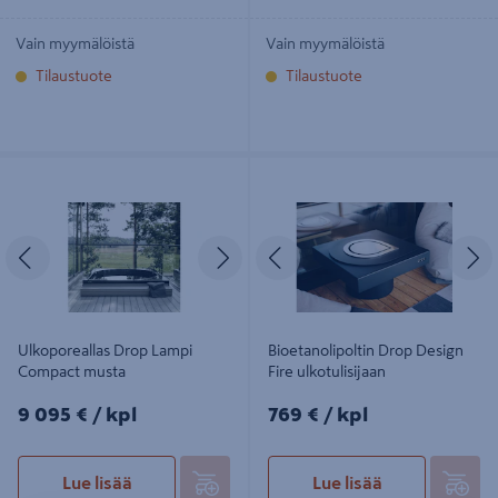
Vain myymälöistä
Vain myymälöistä
Tilaustuote
Tilaustuote
Ulkoporeallas Drop Lampi Compact
Bioetanolipoltin Drop Design Fire
musta
ulkotulisijaan
Edellinen
Seuraava
Edellinen
S
Ulkoporeallas Drop Lampi
Bioetanolipoltin Drop Design
Compact musta
Fire ulkotulisijaan
9095€/kpl
769€/kpl
9 095 €
/ kpl
769 €
/ kpl
Lue lisää
Lue lisää