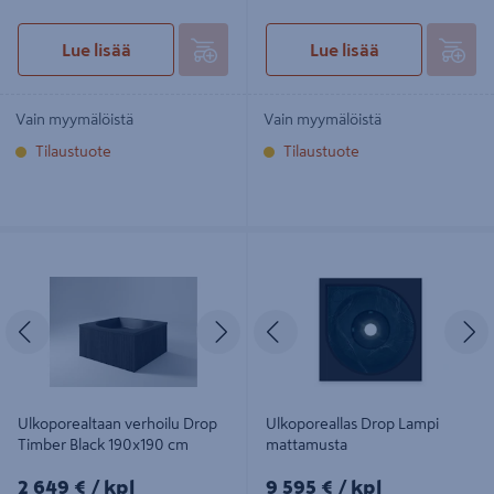
Lue lisää
Lue lisää
Vain myymälöistä
Vain myymälöistä
Tilaustuote
Tilaustuote
Ulkoporealtaan verhoilu Drop
Ulkoporeallas Drop Lampi
Timber Black 190x190 cm
mattamusta
Edellinen
Seuraava
Edellinen
S
Ulkoporealtaan verhoilu Drop
Ulkoporeallas Drop Lampi
Timber Black 190x190 cm
mattamusta
2649€/kpl
9595€/kpl
2 649 €
/ kpl
9 595 €
/ kpl