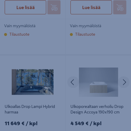
Lue lisää
Lue lisää
Vain myymälöistä
Vain myymälöistä
Tilaustuote
Tilaustuote
Ulkoallas Drop Lampi Hybrid harmaa
Ulkoporealtaan verhoilu Drop
Design Accoya 190x190 cm
Edellinen
S
Ulkoallas Drop Lampi Hybrid
Ulkoporealtaan verhoilu Drop
harmaa
Design Accoya 190x190 cm
11649€/kpl
4549€/kpl
11 649 €
/ kpl
4 549 €
/ kpl