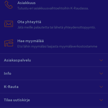
Asiakkuus
Tutustu eri asiakkuusvaihtoehtoihin K-Raudassa.
Ota yhteyttä
Jätä meille palautetta tai lähetä yhteydenottopyyntö.
Hae myymälää
Etsi lähin myymäläsi laajasta myymäläverkostostamme
Asiakaspalvelu
Info
K-Rauta
Tilaa uutiskirje