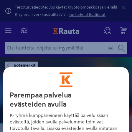
Tietoturvatiedote: Jos käytät kryptolompakkoa ja vierailit
K-ryhmän verkkosivuilla 27.7.,
lue tärkeät lisätiedot
.
Tuotemerkit
Parempaa palvelua
FINNSEMENTTI
evästeiden avulla
K-ryhmä kumppaneineen käyttää palveluissaan
evästeitä, joiden avulla palvelumme toimivat
toivotulla tavalla. Lisäksi evästeiden avulla mitataan