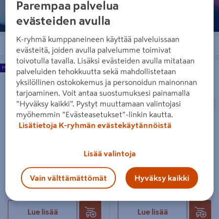
Parempaa palvelua
evästeiden avulla
K-ryhmä kumppaneineen käyttää palveluissaan
Järjestä
Suodattimet
evästeitä, joiden avulla palvelumme toimivat
toivotulla tavalla. Lisäksi evästeiden avulla mitataan
Jäähdytyslaite Split Argo R32
Jäähdytyslaite Argo siirrettävä Iside
Myös asennettuna
palveluiden tehokkuutta sekä mahdollistetaan
Climadesign 12 sisä + ulkoyksikkö
Art 2,6Kw
yksilöllinen ostokokemus ja personoidun mainonnan
tarjoaminen. Voit antaa suostumuksesi painamalla
Edellinen
S
”Hyväksy kaikki”. Pystyt muuttamaan valintojasi
myöhemmin ”Evästeasetukset”-linkin kautta.
Lisätietoja K-ryhmän evästekäytännöistä
A++
Jäähdytyslaite Split Argo R32
Jäähdytyslaite Argo siirrettävä
Lisää valintoja
Climadesign 12 sisä +
Iside Art 2,6Kw
ulkoyksikkö
369€/kpl
369 €
/ kpl
Vain välttämättömät
Hyväksy kaikki
695€/kpl
695 €
/ kpl
Lue lisää
Lue lisää