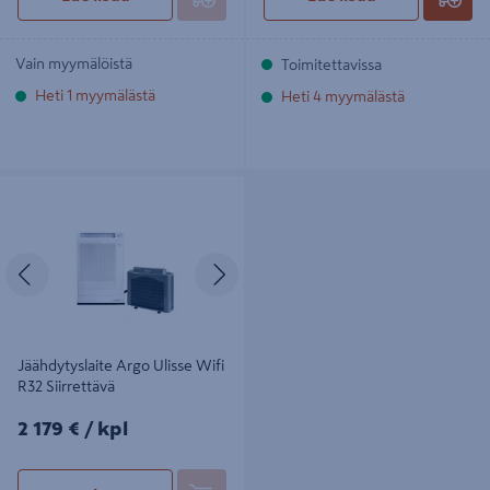
Vain myymälöistä
Toimitettavissa
Heti 1 myymälästä
Heti 4 myymälästä
Jäähdytyslaite Argo Ulisse Wifi R32
Siirrettävä
Edellinen
Seuraava
Jäähdytyslaite Argo Ulisse Wifi
R32 Siirrettävä
2179€/kpl
2 179 €
/ kpl