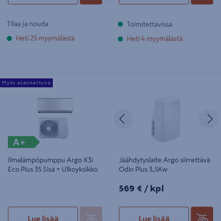
Tilaa ja nouda
Toimitettavissa
Heti 25 myymälästä
Heti 4 myymälästä
Ilmalämpöpumppu Argo X3i Eco
Jäähdytyslaite Argo siirrettävä Odin
Myös asennettuna
Plus 35 Sisä + Ulkoyksikkö
Plus 3,5Kw
Edellinen
S
A+
Ilmalämpöpumppu Argo X3i
Jäähdytyslaite Argo siirrettävä
Eco Plus 35 Sisä + Ulkoyksikkö
Odin Plus 3,5Kw
569€/kpl
569 €
/ kpl
Lue lisää
Lue lisää