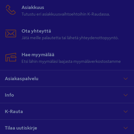
Asiakkuus
Tutustu eri asiakkuusvaihtoehtoihin K-Raudassa.
Ota yhteyttä
Jätä meille palautetta tai lähetä yhteydenottopyyntö.
Hae myymälää
Etsi lähin myymäläsi laajasta myymäläverkostostamme
Asiakaspalvelu
Info
K-Rauta
Tilaa uutiskirje