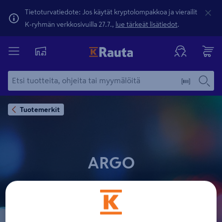
Tietoturvatiedote: Jos käytät kryptolompakkoa ja vierailit
K-ryhmän verkkosivuilla 27.7.,
lue tärkeät lisätiedot
.
Tuotemerkit
ARGO