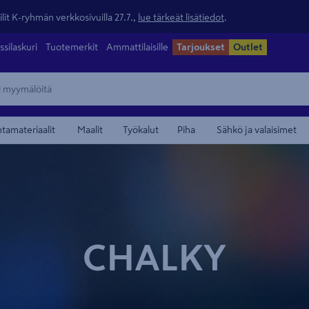
lit K-ryhmän verkkosivuilla 27.7.,
lue tärkeät lisätiedot
.
ssilaskuri
Tuotemerkit
Ammattilaisille
Tarjoukset
Outlet
ntamateriaalit
Maalit
Työkalut
Piha
Sähkö ja valaisimet
CHALKY