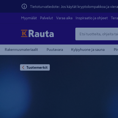
Tietoturvatiedote: Jos käytät kryptolompakkoa ja vierai
Myymälät
Palvelut
Varaa aika
Inspiraatio ja ohjeet
Tera
Rakennusmateriaalit
Puutavara
Kylpyhuone ja sauna
Pi
Tuotemerkit