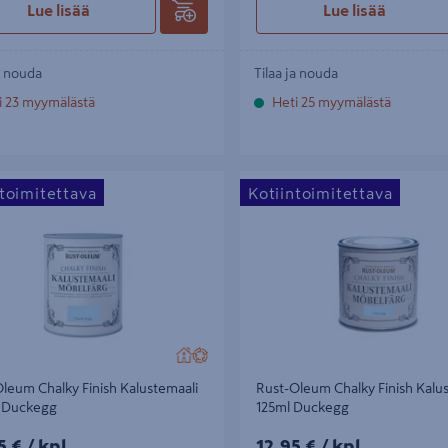
Lue lisää
Lue lisää
a nouda
Tilaa ja nouda
i 23 myymälästä
Heti 25 myymälästä
um Chalky Finish Kalustemaali 750ml
Rust-Oleum Chalky Finish Kaluste
ntoimitettava
Kotiintoimitettava
Duckegg
leum Chalky Finish Kalustemaali
Rust-Oleum Chalky Finish Kalu
 Duckegg
125ml Duckegg
5€/kpl
12,95€/kpl
5 €
/ kpl
12,95 €
/ kpl