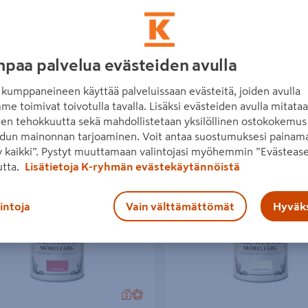
paa palvelua evästeiden avulla
kumppaneineen käyttää palveluissaan evästeitä, joiden avulla
me toimivat toivotulla tavalla. Lisäksi evästeiden avulla mitata
den tehokkuutta sekä mahdollistetaan yksilöllinen ostokokemus 
dun mainonnan tarjoaminen. Voit antaa suostumuksesi painama
 kaikki”. Pystyt muuttamaan valintojasi myöhemmin ”Evästease
än 62 tuotetta
utta.
Lisätietoja K-ryhmän evästekäytännöistä
um Chalky Finish Kalustemaali 750ml
Rust-Oleum Chalky Finish Kaluste
ntoimitettava
Kotiintoimitettava
nk
Antique White
lintoja
Vain välttämättömät
Hyväks