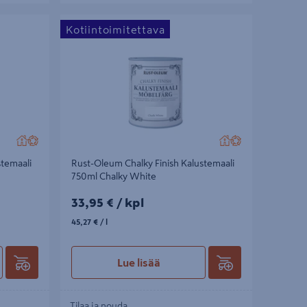
maali 125ml
Rust-Oleum Chalky Finish Kalustemaali 750ml
Kotiintoimitettava
Chalky White
stemaali
Rust-Oleum Chalky Finish Kalustemaali
750ml Chalky White
33,95€/kpl
33,95 €
/ kpl
45,27€/l
45,27 €
/ l
Lue lisää
Tilaa ja nouda