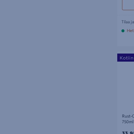
Tilaa j
Het
Rust-Ole
Kotii
Duckegg
Rust-O
750ml
33,9
33,9