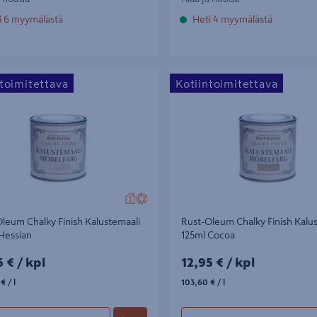
i 6 myymälästä
Heti 4 myymälästä
um Chalky Finish Kalustemaali 125ml
Rust-Oleum Chalky Finish Kaluste
ntoimitettava
Kotiintoimitettava
Cocoa
leum Chalky Finish Kalustemaali
Rust-Oleum Chalky Finish Kalu
Hessian
125ml Cocoa
5€/kpl
12,95€/kpl
5 €
/ kpl
12,95 €
/ kpl
€/l
103,60€/l
 €
/ l
103,60 €
/ l