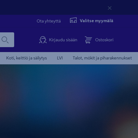
Valitse myymälä
Ota yhteyttä
Kirjaudu sisään
Ostoskori
Koti, keittiö ja säilytys
LVI
Talot, mökit ja piharakennukset