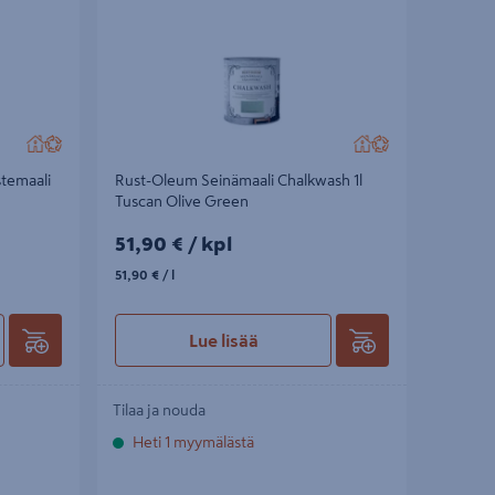
stemaali
Rust-Oleum Seinämaali Chalkwash 1l
Tuscan Olive Green
51,90€/kpl
51,90 €
/ kpl
51,90€/l
51,90 €
/ l
Lue lisää
Tilaa ja nouda
Heti 1 myymälästä