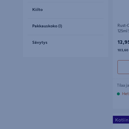
Kiilto
Rust-O
Pakkauskoko (l)
125ml
12,9
12,9
Sävytys
103,60
103,60
Tilaa j
Het
Rust-Ole
Kotii
Anthraci