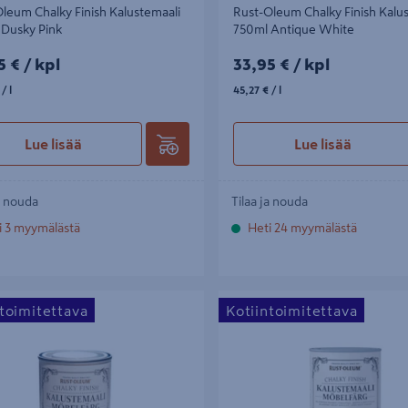
leum Chalky Finish Kalustemaali
Rust-Oleum Chalky Finish Kalu
 Dusky Pink
750ml Antique White
5€/kpl
33,95€/kpl
5 €
/ kpl
33,95 €
/ kpl
l
45,27€/l
/ l
45,27 €
/ l
Lue lisää
Lue lisää
a nouda
Tilaa ja nouda
i 3 myymälästä
Heti 24 myymälästä
um Chalky Finish Kalustemaali 125ml
Rust-Oleum Chalky Finish Kaluste
ntoimitettava
Kotiintoimitettava
een
Bramwell