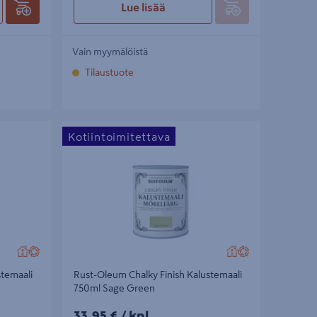
Lue lisää
Vain myymälöistä
Tilaustuote
maali 125ml
Rust-Oleum Chalky Finish Kalustemaali 750ml
Kotiintoimitettava
Sage Green
stemaali
Rust-Oleum Chalky Finish Kalustemaali
750ml Sage Green
33,95€/kpl
33,95 €
/ kpl