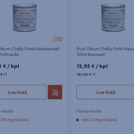
leum Chalky Finish Kalustemaali
Rust-Oleum Chalky Finish Kalu
Anthracite
125ml Bramwell
5€/kpl
12,95€/kpl
5 €
/ kpl
12,95 €
/ kpl
€/l
103,60€/l
 €
/ l
103,60 €
/ l
Lue lisää
Lue lisää
a nouda
Tilaa ja nouda
i 26 myymälästä
Heti 22 myymälästä