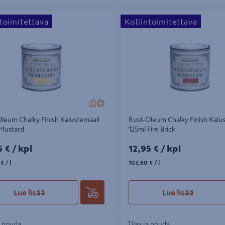
um Chalky Finish Kalustemaali 125ml
Rust-Oleum Chalky Finish Kaluste
ntoimitettava
Kotiintoimitettava
Fire Brick
leum Chalky Finish Kalustemaali
Rust-Oleum Chalky Finish Kalu
 Mustard
125ml Fire Brick
5€/kpl
12,95€/kpl
5 €
/ kpl
12,95 €
/ kpl
€/l
103,60€/l
 €
/ l
103,60 €
/ l
Lue lisää
Lue lisää
a nouda
Tilaa ja nouda