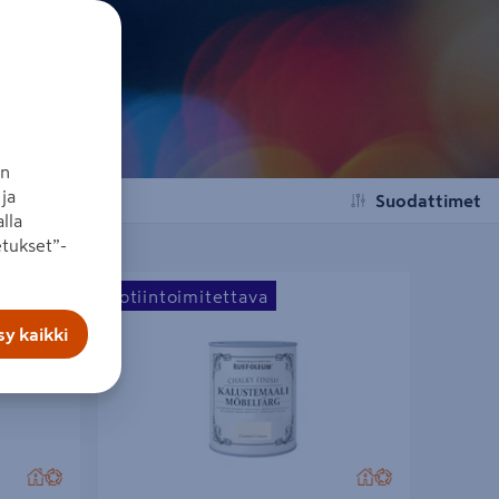
an
ja
Suodattimet
lla
tukset”-
maali 750ml
Rust-Oleum Chalky Finish Kalustemaali 750ml
Kotiintoimitettava
Clotted Cream
y kaikki