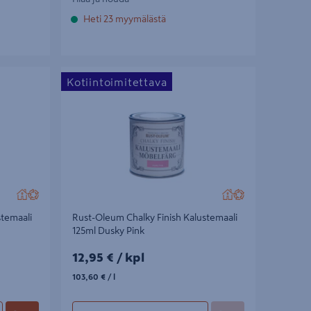
Heti 23 myymälästä
maali 125ml
Rust-Oleum Chalky Finish Kalustemaali 125ml
Kotiintoimitettava
Dusky Pink
stemaali
Rust-Oleum Chalky Finish Kalustemaali
125ml Dusky Pink
12,95€/kpl
12,95 €
/ kpl
103,60€/l
103,60 €
/ l