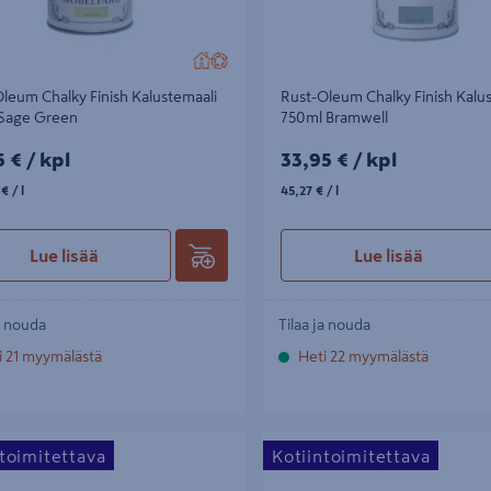
leum Chalky Finish Kalustemaali
Rust-Oleum Chalky Finish Kalu
 Sage Green
750ml Bramwell
5€/kpl
33,95€/kpl
5 €
/ kpl
33,95 €
/ kpl
€/l
45,27€/l
 €
/ l
45,27 €
/ l
Lue lisää
Lue lisää
a nouda
Tilaa ja nouda
i 21 myymälästä
Heti 22 myymälästä
um Chalky Finish Kalustemaali 125ml
Rust-Oleum Chalky Finish Kaluste
ntoimitettava
Kotiintoimitettava
te
Bramwell