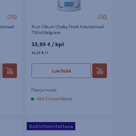
stemaali
Rust-Oleum Chalky Finish Kalustemaali
750ml Belgrave
33,95€/kpl
33,95 €
/ kpl
45,27€/l
45,27 €
/ l
Lue lisää
Tilaa ja nouda
Heti 21 myymälästä
maali 125ml
Rust-Oleum Seinämaali Chalkwash 1l Tuscan
Kotiintoimitettava
Olive Green