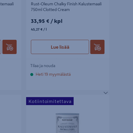
stemaali
Rust-Oleum Chalky Finish Kalustemaali
750ml Clotted Cream
33,95€/kpl
33,95 €
/ kpl
45,27€/l
45,27 €
/ l
Lue lisää
Tilaa ja nouda
Heti 19 myymälästä
maali 750ml
Rust-Oleum Chalky Finish Kalustemaali 750ml
Kotiintoimitettava
Belgrave