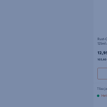
Rust-O
125ml 
12,9
12,9
103,60
103,60
Tilaa j
Het