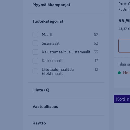
Rust-O
Myymäläkampanjat
750ml
33,9
33,9
Tuotekategoriat
45,27€/
45,27 €
Maalit
62
Sisämaalit
62
Kalustemaalit Ja Listamaalit
33
Kalkkimaalit
17
Tilaa j
Liitutaulumaalit Ja
12
Het
Efektimaalit
Hinta (€)
Rust-Ole
Kotii
Sage Gr
Vastuullisuus
Käyttö