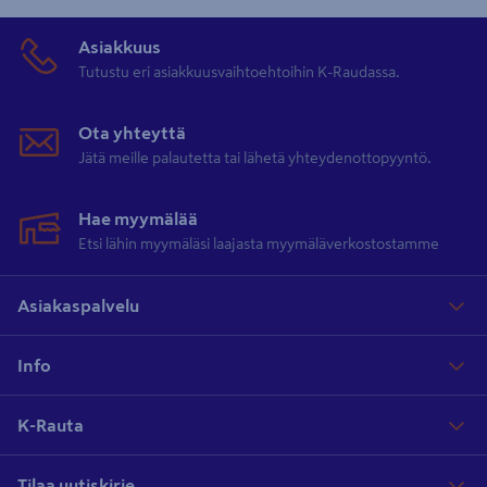
Asiakkuus
Tutustu eri asiakkuusvaihtoehtoihin K-Raudassa.
Ota yhteyttä
Jätä meille palautetta tai lähetä yhteydenottopyyntö.
Hae myymälää
Etsi lähin myymäläsi laajasta myymäläverkostostamme
Asiakaspalvelu
Info
K-Rauta
Tilaa uutiskirje