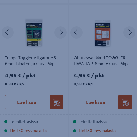
Tulppa Toggler Alligator A6 6mm
Ohutlevyankkuri TOGGLER HWA
laipaton ja ruuvit 5kpl
TA 3-6mm + ruuvit 5kpl
Edellinen
Seuraava
Edellinen
S
Tulppa Toggler Alligator A6
Ohutlevyankkuri TOGGLER
6mm laipaton ja ruuvit 5kpl
HWA TA 3-6mm + ruuvit 5kpl
4,95€/pkt
4,95€/pkt
4,95 €
/ pkt
4,95 €
/ pkt
0,99€/kpl
0,99€/kpl
0,99 €
/ kpl
0,99 €
/ kpl
Lue lisää
Lue lisää
Toimitettavissa
Toimitettavissa
Heti 30 myymälästä
Heti 30 myymälästä