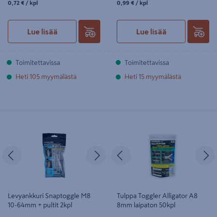
0,72 €
/ kpl
0,99 €
/ kpl
Lue lisää
Lue lisää
Toimitettavissa
Toimitettavissa
Heti 105 myymälästä
Heti 15 myymälästä
Levyankkuri Snaptoggle M8 10-
Tulppa Toggler Alligator A8 8mm
64mm + pultit 2kpl
laipaton 50kpl
Edellinen
Seuraava
Edellinen
S
Levyankkuri Snaptoggle M8
Tulppa Toggler Alligator A8
10-64mm + pultit 2kpl
8mm laipaton 50kpl