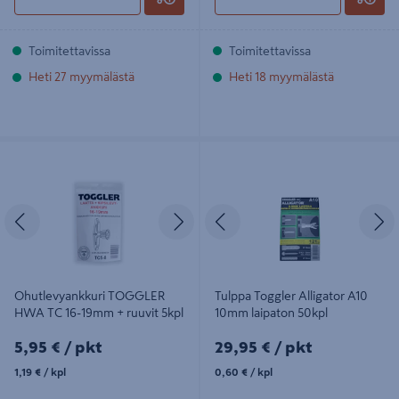
Toimitettavissa
Toimitettavissa
Heti 27 myymälästä
Heti 18 myymälästä
Ohutlevyankkuri TOGGLER HWA
Tulppa Toggler Alligator A10 10mm
TC 16-19mm + ruuvit 5kpl
laipaton 50kpl
Edellinen
Seuraava
Edellinen
S
Ohutlevyankkuri TOGGLER
Tulppa Toggler Alligator A10
HWA TC 16-19mm + ruuvit 5kpl
10mm laipaton 50kpl
5,95€/pkt
29,95€/pkt
5,95 €
/ pkt
29,95 €
/ pkt
1,19€/kpl
0,60€/kpl
1,19 €
/ kpl
0,60 €
/ kpl