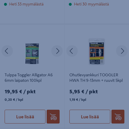
Heti 33 myymälästä
Heti 30 myymälästä
Tulppa Toggler Alligator A6 6mm
Ohutlevyankkuri TOGGLER HWA
laipaton 100kpl
TH 9-13mm + ruuvit 5kpl
Edellinen
Seuraava
Edellinen
S
Tulppa Toggler Alligator A6
Ohutlevyankkuri TOGGLER
6mm laipaton 100kpl
HWA TH 9-13mm + ruuvit 5kpl
19,95€/pkt
5,95€/pkt
19,95 €
/ pkt
5,95 €
/ pkt
0,20€/kpl
1,19€/kpl
0,20 €
/ kpl
1,19 €
/ kpl
Lue lisää
Lue lisää