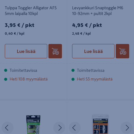
Tulppa Toggler Alligator AF5
Levyankkuri Snaptoggle M6
5mm laipalla 10kpl
10-92mm + pultit 2kpl
3,95€/pkt
4,95€/pkt
3,95 €
/ pkt
4,95 €
/ pkt
0,40€/kpl
2,48€/kpl
0,40 €
/ kpl
2,48 €
/ kpl
Lue lisää
Lue lisää
Toimitettavissa
Toimitettavissa
Heti 108 myymälästä
Heti 53 myymälästä
Tulppa Toggler Alligator AF8 8mm
Ohutlevyankkuri TOGGLER HWA
laipalla + ruuvit 20kpl
TB 9-13mm 8kpl
Edellinen
Seuraava
Edellinen
S