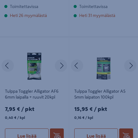
Toimitettavissa
Toimitettavissa
Heti 26 myymälästä
Heti 31 myymälästä
Tulppa Toggler Alligator AF6 6mm
Tulppa Toggler Alligator A5 5mm
laipalla + ruuvit 20kpl
laipaton 100kpl
Edellinen
Seuraava
Edellinen
S
Tulppa Toggler Alligator AF6
Tulppa Toggler Alligator A5
6mm laipalla + ruuvit 20kpl
5mm laipaton 100kpl
7,95€/pkt
15,95€/pkt
7,95 €
/ pkt
15,95 €
/ pkt
0,40€/kpl
0,16€/kpl
0,40 €
/ kpl
0,16 €
/ kpl
Lue lisää
Lue lisää