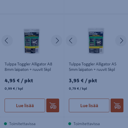
Tulppa Toggler Alligator A8 8mm
Tulppa Toggler Alligator A5 5mm
laipaton + ruuvit 5kpl
laipaton + ruuvit 5kpl
Edellinen
Seuraava
Edellinen
S
Tulppa Toggler Alligator A8
Tulppa Toggler Alligator A5
8mm laipaton + ruuvit 5kpl
5mm laipaton + ruuvit 5kpl
4,95€/pkt
3,95€/pkt
4,95 €
/ pkt
3,95 €
/ pkt
0,99€/kpl
0,79€/kpl
0,99 €
/ kpl
0,79 €
/ kpl
Lue lisää
Lue lisää
Toimitettavissa
Toimitettavissa