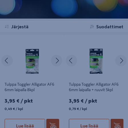
Järjestä
Suodattimet
Tulppa Toggler Alligator AF6 6mm
Tulppa Toggler Alligator AF6 6mm
laipalla 8kpl
laipalla + ruuvit 5kpl
Edellinen
Seuraava
Edellinen
S
Tulppa Toggler Alligator AF6
Tulppa Toggler Alligator AF6
6mm laipalla 8kpl
6mm laipalla + ruuvit 5kpl
3,95€/pkt
3,95€/pkt
3,95 €
/ pkt
3,95 €
/ pkt
0,49€/kpl
0,79€/kpl
0,49 €
/ kpl
0,79 €
/ kpl
Lue lisää
Lue lisää