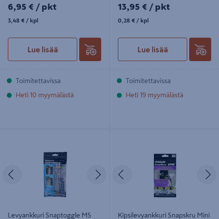
6,95€/pkt
13,95€/pkt
6,95 €
/ pkt
13,95 €
/ pkt
3,48€/kpl
0,28€/kpl
3,48 €
/ kpl
0,28 €
/ kpl
Lue lisää
Lue lisää
Toimitettavissa
Toimitettavissa
Heti 10 myymälästä
Heti 19 myymälästä
Levyankkuri Snaptoggle M5 10-
Kipsilevyankkuri Snapskru Mini SPM
92mm + pultit 2kpl
+ ruuvit 6kpl
Edellinen
Seuraava
Edellinen
S
Levyankkuri Snaptoggle M5
Kipsilevyankkuri Snapskru Mini