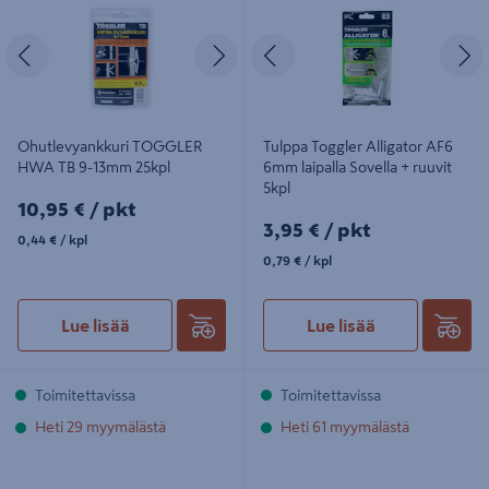
Edellinen
Seuraava
Edellinen
S
Ohutlevyankkuri TOGGLER
Tulppa Toggler Alligator AF6
HWA TB 9-13mm 25kpl
6mm laipalla Sovella + ruuvit
5kpl
10,95€/pkt
10,95 €
/ pkt
3,95€/pkt
3,95 €
/ pkt
0,44€/kpl
0,44 €
/ kpl
0,79€/kpl
0,79 €
/ kpl
Lue lisää
Lue lisää
Toimitettavissa
Toimitettavissa
Heti 29 myymälästä
Heti 61 myymälästä