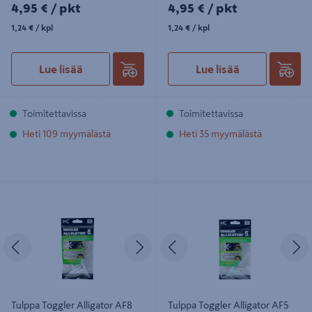
4,95€/pkt
4,95€/pkt
4,95 €
/ pkt
4,95 €
/ pkt
1,24€/kpl
1,24€/kpl
1,24 €
/ kpl
1,24 €
/ kpl
Lue lisää
Lue lisää
Toimitettavissa
Toimitettavissa
Heti 109 myymälästä
Heti 35 myymälästä
Tulppa Toggler Alligator AF8 8mm
Tulppa Toggler Alligator AF5 5mm
laipalla 5kpl
laipalla + ruuvit 5kpl
Edellinen
Seuraava
Edellinen
S
Tulppa Toggler Alligator AF8
Tulppa Toggler Alligator AF5