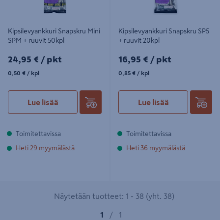
Kipsilevyankkuri Snapskru Mini
Kipsilevyankkuri Snapskru SP5
SPM + ruuvit 50kpl
+ ruuvit 20kpl
24,95€/pkt
16,95€/pkt
24,95 €
/ pkt
16,95 €
/ pkt
0,50€/kpl
0,85€/kpl
0,50 €
/ kpl
0,85 €
/ kpl
Lue lisää
Lue lisää
Toimitettavissa
Toimitettavissa
Heti 29 myymälästä
Heti 36 myymälästä
Näytetään tuotteet: 1 - 38 (yht. 38)
1
/
1