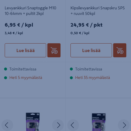
Levyankkuri Snaptoggle M10
Kipsilevyankkuri Snapskru SP5
10-64mm + pultit 2kpl
+ ruuvit 50kpl
6,95€/kpl
24,95€/pkt
6,95 €
/ kpl
24,95 €
/ pkt
3,48€/kpl
0,50€/kpl
3,48 €
/ kpl
0,50 €
/ kpl
Lue lisää
Lue lisää
Toimitettavissa
Toimitettavissa
Heti 5 myymälästä
Heti 35 myymälästä
Kipsilevyankkuri Snapskru Mini SPM
Kipsilevyankkuri Snapskru SP5 +
+ ruuvit 50kpl
ruuvit 20kpl
Edellinen
Seuraava
Edellinen
S