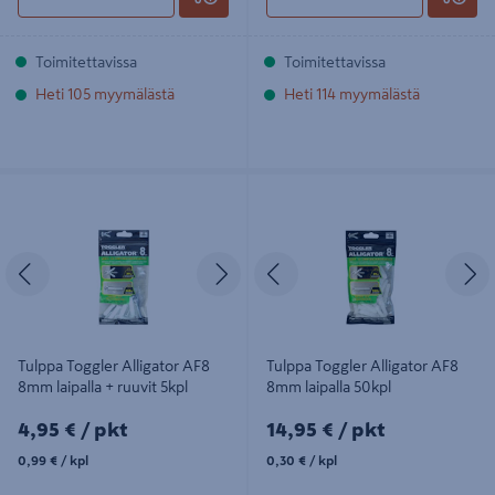
Toimitettavissa
Toimitettavissa
Heti 105 myymälästä
Heti 114 myymälästä
Tulppa Toggler Alligator AF8 8mm
Tulppa Toggler Alligator AF8 8mm
laipalla + ruuvit 5kpl
laipalla 50kpl
Edellinen
Seuraava
Edellinen
S
Tulppa Toggler Alligator AF8
Tulppa Toggler Alligator AF8
8mm laipalla + ruuvit 5kpl
8mm laipalla 50kpl
4,95€/pkt
14,95€/pkt
4,95 €
/ pkt
14,95 €
/ pkt
0,99€/kpl
0,30€/kpl
0,99 €
/ kpl
0,30 €
/ kpl