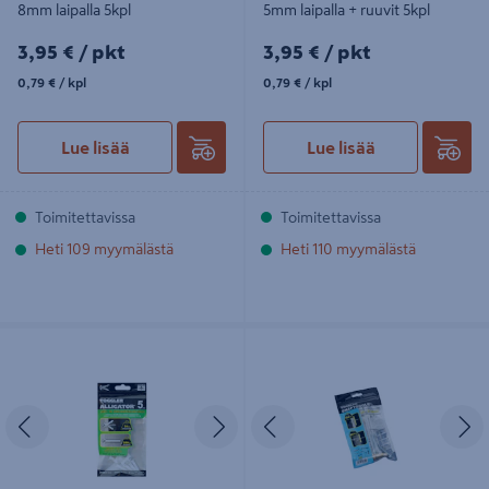
8mm laipalla 5kpl
5mm laipalla + ruuvit 5kpl
3,95€/pkt
3,95€/pkt
3,95 €
/ pkt
3,95 €
/ pkt
0,79€/kpl
0,79€/kpl
0,79 €
/ kpl
0,79 €
/ kpl
Lue lisää
Lue lisää
Toimitettavissa
Toimitettavissa
Heti 109 myymälästä
Heti 110 myymälästä
Tulppa Toggler Alligator AF5 5mm
Levyankkuri Snaptoggle M6 10-
laipalla 10kpl
92mm + pultit 2kpl
Edellinen
Seuraava
Edellinen
S