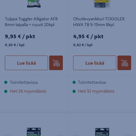
Tulppa Toggler Alligator AF8
Ohutlevyankkuri TOGGLER
8mm laipalla + ruuvit 20kpl
HWA TB 9-13mm 8kpl
9,95€/pkt
4,95€/pkt
9,95 €
/ pkt
4,95 €
/ pkt
0,50€/kpl
0,62€/kpl
0,50 €
/ kpl
0,62 €
/ kpl
Lue lisää
Lue lisää
Toimitettavissa
Toimitettavissa
Heti 26 myymälästä
Heti 32 myymälästä
Tulppa Toggler Alligator AF5 5mm
Tulppa Toggler Alligator AF5 5mm
laipalla 5mm 100kpl
laipalla + ruuvit 20kpl