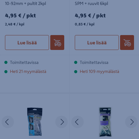
10-92mm + pultit 2kpl
SPM + ruuvit 6kpl
4,95€/pkt
4,95€/pkt
4,95 €
/ pkt
4,95 €
/ pkt
2,48€/kpl
0,83€/kpl
2,48 €
/ kpl
0,83 €
/ kpl
Lue lisää
Lue lisää
Toimitettavissa
Toimitettavissa
Heti 21 myymälästä
Heti 109 myymälästä
Levyankkuri Snaptoggle M10 10-
Kipsilevyankkuri Snapskru SP5 +
64mm + pultit 2kpl
ruuvit 50kpl
Edellinen
Seuraava
Edellinen
S