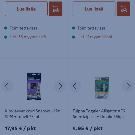
Lue lisää
Lue lisää
Toimitettavissa
Toimitettavissa
Heti 36 myymälästä
Heti 11 myymälästä
Kipsilevyankkuri Snapskru Mini SPM
Tulppa Toggler Alligator AF6 6mm
+ ruuvit 25kpl
laipalla + l-koukut 5kpl
Edellinen
Seuraava
Edellinen
S
Kipsilevyankkuri Snapskru Mini
Tulppa Toggler Alligator AF6
SPM + ruuvit 25kpl
6mm laipalla + l-koukut 5kpl
17,95€/pkt
4,95€/pkt
17,95 €
/ pkt
4,95 €
/ pkt
0,72€/kpl
0,99€/kpl