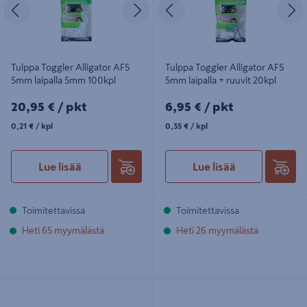
Edellinen
Seuraava
Edellinen
S
Tulppa Toggler Alligator AF5
Tulppa Toggler Alligator AF5
5mm laipalla 5mm 100kpl
5mm laipalla + ruuvit 20kpl
20,95€/pkt
6,95€/pkt
20,95 €
/ pkt
6,95 €
/ pkt
0,21€/kpl
0,35€/kpl
0,21 €
/ kpl
0,35 €
/ kpl
Lue lisää
Lue lisää
Toimitettavissa
Toimitettavissa
Heti 65 myymälästä
Heti 26 myymälästä
Ohutlevyankkuri TOGGLER HWA
Tulppa Toggler Alligator AF6 6mm
TB 9-13mm 25kpl
laipalla Sovella + ruuvit 5kpl