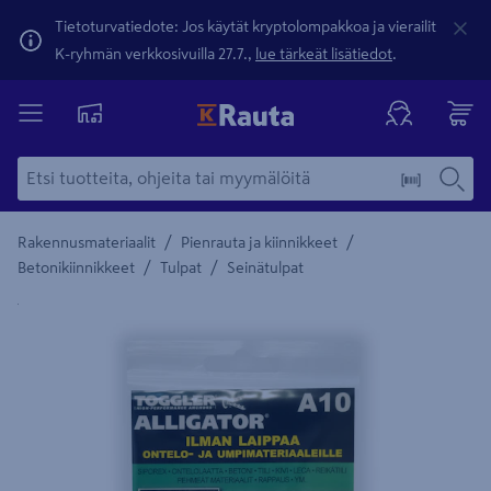
Tietoturvatiedote: Jos käytät kryptolompakkoa ja vierailit
K-ryhmän verkkosivuilla 27.7.,
lue tärkeät lisätiedot
.
/
/
Rakennusmateriaalit
Pienrauta ja kiinnikkeet
/
/
Betonikiinnikkeet
Tulpat
Seinätulpat
Yksityiskohtainen kuvaus löytyy Tuotteen kuvaus -maamerki