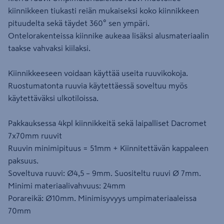
kiinnikkeen tiukasti reiän mukaiseksi koko kiinnikkeen
pituudelta sekä täydet 360° sen ympäri.
Ontelorakenteissa kiinnike aukeaa lisäksi alusmateriaalin
taakse vahvaksi kiilaksi.
Kiinnikkeeseen voidaan käyttää useita ruuvikokoja.
Ruostumatonta ruuvia käytettäessä soveltuu myös
käytettäväksi ulkotiloissa.
Pakkauksessa 4kpl kiinnikkeitä sekä laipalliset Dacromet
7x70mm ruuvit
Ruuvin minimipituus = 51mm + Kiinnitettävän kappaleen
paksuus.
Soveltuva ruuvi: Ø4,5 – 9mm. Suositeltu ruuvi Ø 7mm.
Minimi materiaalivahvuus: 24mm
Porareikä: Ø10mm. Minimisyvyys umpimateriaaleissa
70mm