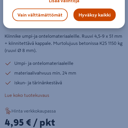
Lisää valintoja
Tulppa Toggler Alligator A10 10mm
laipaton + ruuvit 4kpl
Vain välttämättömät
Hyväksy kaikki
Tuotenumero
:
500929367
EAN-koodi
:
6416781011502
Kiinnike umpi-ja ontelomateriaaleille. Ruuvi 4,5-9 x 51 mm
+ kiinnitettävä kappale. Murtolujuus betonissa K25 1150 kg
(ruuvi Ø 8 mm).
Umpi- ja ontelomateriaaleille
materiaalivahvuus min. 24 mm
iskun- ja tärinänkestävä
Lue koko tuotekuvaus
Hinta verkkokaupassa
4,95€/pkt
4,95 €
/ pkt