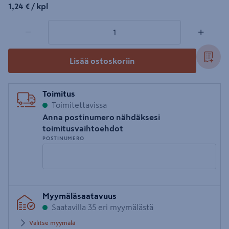
1,24€/kpl
1,24 €
/ kpl
1 tuotetta
Määrä
−
+
Lisää ostoskoriin
Toimitus
Toimitettavissa
Anna postinumero nähdäksesi
toimitusvaihtoehdot
POSTINUMERO
Syötä
Myymäläsaatavuus
postinumero
Saatavilla 35 eri myymälästä
Valitse myymälä