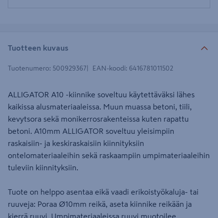
Tuotteen kuvaus
Tuotenumero
:
500929367
EAN-koodi
:
6416781011502
ALLIGATOR A10 -kiinnike soveltuu käytettäväksi lähes
kaikissa alusmateriaaleissa. Muun muassa betoni, tiili,
kevytsora sekä monikerrosrakenteissa kuten rapattu
betoni. A10mm ALLIGATOR soveltuu yleisimpiin
raskaisiin- ja keskiraskaisiin kiinnityksiin
ontelomateriaaleihin sekä raskaampiin umpimateriaaleihin
tuleviin kiinnityksiin.
Tuote on helppo asentaa eikä vaadi erikoistyökaluja- tai
ruuveja: Poraa Ø10mm reikä, aseta kiinnike reikään ja
kierrä ruuvi. Umpimateriaaleissa ruuvi muotoilee