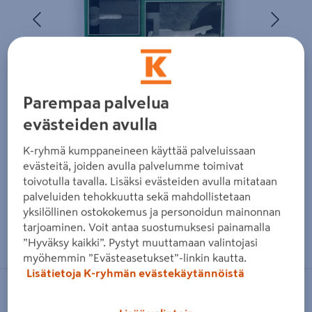
Edellinen
Seura
Parempaa palvelua
evästeiden avulla
K-ryhmä kumppaneineen käyttää palveluissaan
evästeitä, joiden avulla palvelumme toimivat
toivotulla tavalla. Lisäksi evästeiden avulla mitataan
palveluiden tehokkuutta sekä mahdollistetaan
yksilöllinen ostokokemus ja personoidun mainonnan
Zoomaa kuvaa sormilla kosketusnäytöllä
tarjoaminen. Voit antaa suostumuksesi painamalla
”Hyväksy kaikki”. Pystyt muuttamaan valintojasi
myöhemmin ”Evästeasetukset”-linkin kautta.
Lisätietoja K-ryhmän evästekäytännöistä
TOGGLER