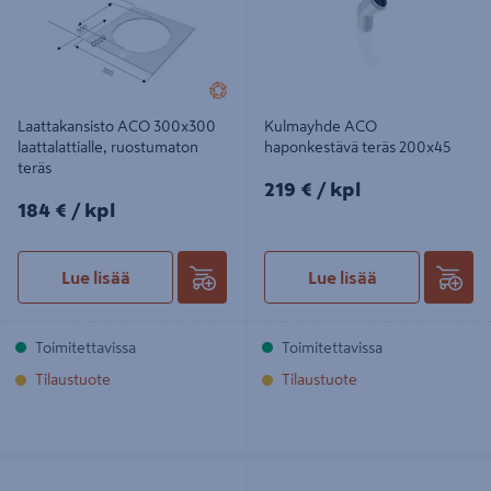
Laattakansisto ACO 300x300
Kulmayhde ACO
laattalattialle, ruostumaton
haponkestävä teräs 200x45
teräs
219€/kpl
219 €
/ kpl
184€/kpl
184 €
/ kpl
Lue lisää
Lue lisää
Toimitettavissa
Toimitettavissa
Tilaustuote
Tilaustuote
Lattialuukku ACO Uniface
Haarayhde ACO haponkestävä teräs
400X400X72,5 M125 AL
160x110x45