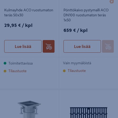
Kulmayhde ACO ruostumaton
Pönttökaivo pystymalli ACO
teräs 50x30
DN100 ruostumaton teräs
1x50
29,95€/kpl
29,95 €
/ kpl
659€/kpl
659 €
/ kpl
Lue lisää
Lue lisää
Vain myymälöistä
Toimitettavissa
Tilaustuote
Tilaustuote
Lattiakaivo pystymalli ACO DN100
Linjakuivatuskourun ritilä ACO V150
ruostumaton teräs
valurauta D-lk 0,5m