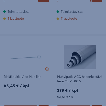
Toimitettavissa
Toimitettavissa
Tilaustuote
Tilaustuote
Ritiläkoukku Aco Multiline
Muhviputki ACO haponkestävä
teräs 110x1500 S
Ritiläkoukku Aco Multiline
Muhviputki ACO haponkestävä
teräs 110x1500 S
45,45€/kpl
45,45 €
/ kpl
279€/kpl
279 €
/ kpl
139,50€/m
139,50 €
/ m