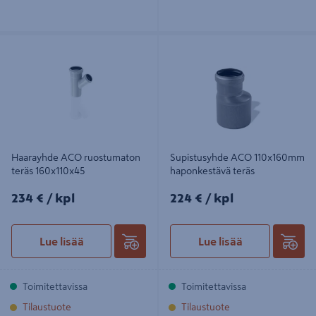
Haarayhde ACO ruostumaton teräs
Supistusyhde ACO 110x160mm
160x110x45
haponkestävä teräs
Haarayhde ACO ruostumaton
Supistusyhde ACO 110x160mm
teräs 160x110x45
haponkestävä teräs
234€/kpl
224€/kpl
234 €
/ kpl
224 €
/ kpl
Lue lisää
Lue lisää
Toimitettavissa
Toimitettavissa
Tilaustuote
Tilaustuote