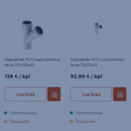
Haarayhde ACO haponkestävä teräs
Haarayhde ACO ruostumaton teräs
110x110x45
75x75x45
Haarayhde ACO haponkestävä
Haarayhde ACO ruostumaton
teräs 110x110x45
teräs 75x75x45
129€/kpl
92,90€/kpl
129 €
/ kpl
92,90 €
/ kpl
Lue lisää
Lue lisää
Toimitettavissa
Toimitettavissa
Tilaustuote
Tilaustuote