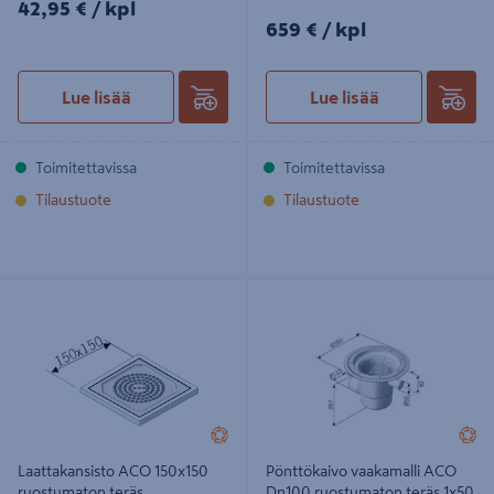
42,95€/kpl
42,95 €
/ kpl
659€/kpl
659 €
/ kpl
Lue lisää
Lue lisää
Toimitettavissa
Toimitettavissa
Tilaustuote
Tilaustuote
Laattakansisto ACO 150x150
Pönttökaivo vaakamalli ACO Dn100
ruostumaton teräs
ruostumaton teräs 1x50
Laattakansisto ACO 150x150
Pönttökaivo vaakamalli ACO
ruostumaton teräs
Dn100 ruostumaton teräs 1x50