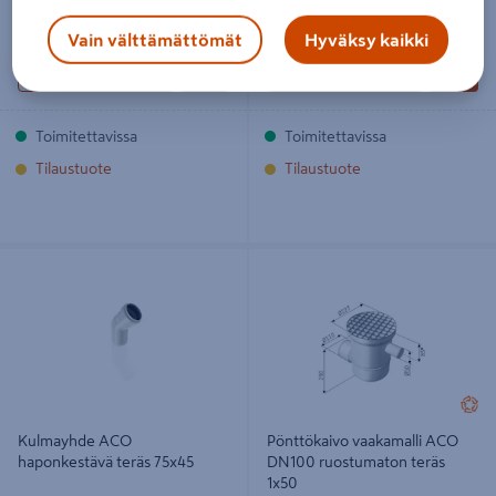
Vain välttämättömät
Hyväksy kaikki
Lue lisää
Lue lisää
Toimitettavissa
Toimitettavissa
Tilaustuote
Tilaustuote
Kulmayhde ACO haponkestävä
Pönttökaivo vaakamalli ACO DN100
teräs 75x45
ruostumaton teräs 1x50
Kulmayhde ACO
Pönttökaivo vaakamalli ACO
haponkestävä teräs 75x45
DN100 ruostumaton teräs
1x50