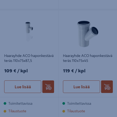
Haarayhde ACO haponkestävä teräs
Haarayhde ACO haponkestävä teräs
110x75x87,5
110x75x45
Haarayhde ACO haponkestävä
Haarayhde ACO haponkestävä
teräs 110x75x87,5
teräs 110x75x45
109€/kpl
119€/kpl
109 €
/ kpl
119 €
/ kpl
Lue lisää
Lue lisää
Toimitettavissa
Toimitettavissa
Tilaustuote
Tilaustuote