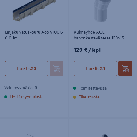
Linjakuivatuskouru Aco V100G
Kulmayhde ACO
0.0 1m
haponkestävä teräs 160x15
129€/kpl
129 €
/ kpl
Lue lisää
Lue lisää
Vain myymälöistä
Toimitettavissa
Heti 1 myymälästä
Tilaustuote
Laattakansisto ACO 300x300
Kulmayhde ACO haponkestävä
laattalattialle, ruostumaton teräs
teräs 200x45