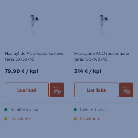
Haarayhde ACO haponkestävä teräs
Haarayhde ACO ruostumaton teräs
50x50x45
160x160x45
Haarayhde ACO haponkestävä
Haarayhde ACO ruostumaton
teräs 50x50x45
teräs 160x160x45
79,90€/kpl
314€/kpl
79,90 €
/ kpl
314 €
/ kpl
Lue lisää
Lue lisää
Toimitettavissa
Toimitettavissa
Tilaustuote
Tilaustuote