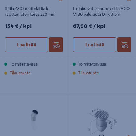
Ritilä ACO mattolattialle
Linjakuivatuskourun ritilä ACO
ruostumaton teräs 220 mm
V100 valurauta D-lk 0,5m
134€/kpl
67,90€/kpl
134 €
/ kpl
67,90 €
/ kpl
Lue lisää
Lue lisää
Toimitettavissa
Toimitettavissa
Tilaustuote
Tilaustuote
Kulmayhde ACO ruostumaton teräs
Pönttökaivo pystymalli ACO DN100
50x30
ruostumaton teräs 1x50