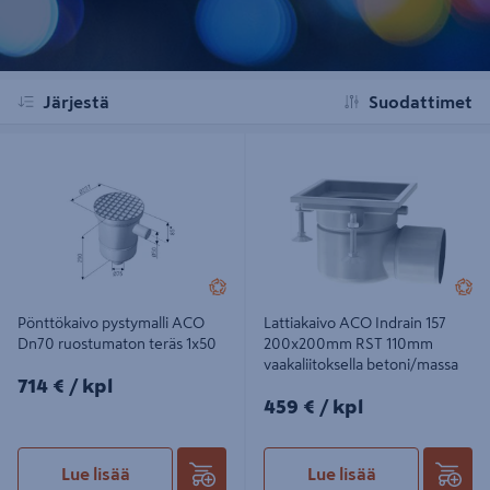
Järjestä
Suodattimet
Pönttökaivo pystymalli ACO Dn70
Lattiakaivo ACO Indrain 157
ruostumaton teräs 1x50
200x200mm RST 110mm
vaakaliitoksella betoni/massa
Pönttökaivo pystymalli ACO
Lattiakaivo ACO Indrain 157
Dn70 ruostumaton teräs 1x50
200x200mm RST 110mm
vaakaliitoksella betoni/massa
714€/kpl
714 €
/ kpl
459€/kpl
459 €
/ kpl
Lue lisää
Lue lisää