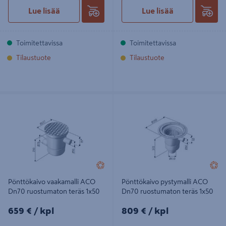
Lue lisää
Lue lisää
Toimitettavissa
Toimitettavissa
Tilaustuote
Tilaustuote
Pönttökaivo vaakamalli ACO Dn70
Pönttökaivo pystymalli ACO Dn70
ruostumaton teräs 1x50
ruostumaton teräs 1x50
Pönttökaivo vaakamalli ACO
Pönttökaivo pystymalli ACO
Dn70 ruostumaton teräs 1x50
Dn70 ruostumaton teräs 1x50
659€/kpl
809€/kpl
659 €
/ kpl
809 €
/ kpl