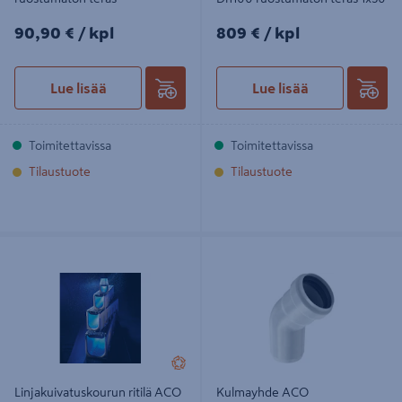
90,90€/kpl
809€/kpl
90,90 €
/ kpl
809 €
/ kpl
Lue lisää
Lue lisää
Toimitettavissa
Toimitettavissa
Tilaustuote
Tilaustuote
Linjakuivatuskourun ritilä ACO V200
Kulmayhde ACO haponkestävä
valurauta D-lk 0,5m
teräs 110x45
Linjakuivatuskourun ritilä ACO
Kulmayhde ACO