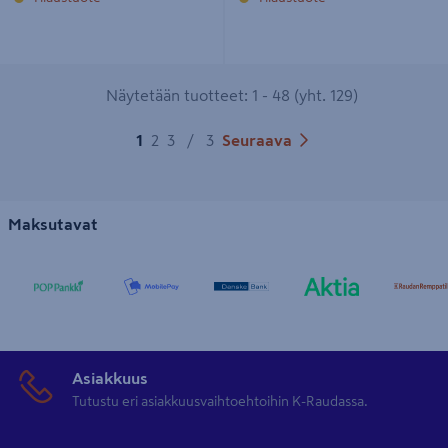
Näytetään tuotteet: 1 - 48 (yht. 129)
1
2
3
/
3
Seuraava
Maksutavat
Asiakkuus
Tutustu eri asiakkuusvaihtoehtoihin K-Raudassa.