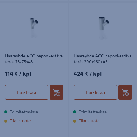
Haarayhde ACO haponkestävä teräs
Haarayhde ACO haponkestävä teräs
75x75x45
200x160x45
Haarayhde ACO haponkestävä
Haarayhde ACO haponkestävä
teräs 75x75x45
teräs 200x160x45
114€/kpl
424€/kpl
114 €
/ kpl
424 €
/ kpl
Lue lisää
Lue lisää
Toimitettavissa
Toimitettavissa
Tilaustuote
Tilaustuote