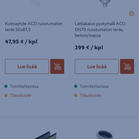
Kulmayhde ACO ruostumaton
Lattiakaivo pystymalli ACO
teräs 50x87,5
DN70 ruostumaton teräs,
betoni/massa
47,95€/kpl
47,95 €
/ kpl
299€/kpl
299 €
/ kpl
Lue lisää
Lue lisää
Toimitettavissa
Toimitettavissa
Tilaustuote
Tilaustuote
Linjakuivatuskouru Aco V100G 0.0
Kulmayhde ACO haponkestävä
1m
teräs 160x15