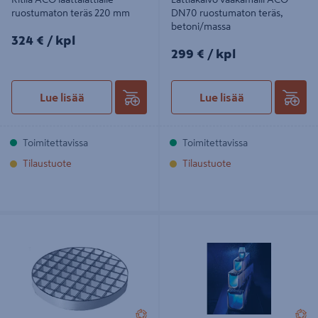
ruostumaton teräs 220 mm
DN70 ruostumaton teräs,
betoni/massa
324€/kpl
324 €
/ kpl
299€/kpl
299 €
/ kpl
Lue lisää
Lue lisää
Toimitettavissa
Toimitettavissa
Tilaustuote
Tilaustuote
Ritilä ACO mattolattialle
Linjakuivatuskourun ritilä ACO V100
ruostumaton teräs 220 mm
valurauta D-lk 0,5m