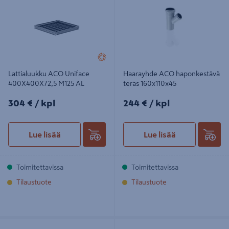
Lattialuukku ACO Uniface
Haarayhde ACO haponkestävä
400X400X72,5 M125 AL
teräs 160x110x45
304€/kpl
244€/kpl
304 €
/ kpl
244 €
/ kpl
Lue lisää
Lue lisää
Toimitettavissa
Toimitettavissa
Tilaustuote
Tilaustuote
Lattialuukku ACO Uniface
Haarayhde ACO ruostumaton teräs