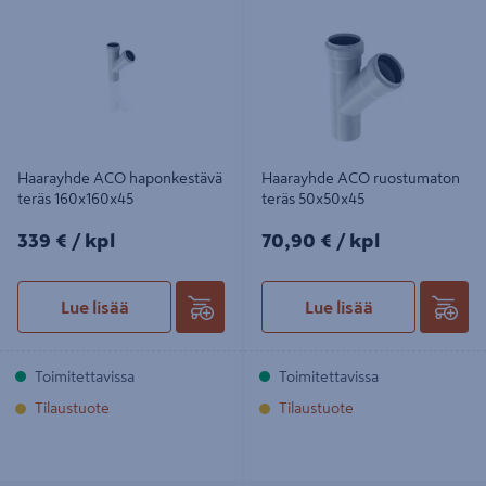
160x160x45
50x50x45
Haarayhde ACO haponkestävä
Haarayhde ACO ruostumaton
teräs 160x160x45
teräs 50x50x45
339€/kpl
70,90€/kpl
339 €
/ kpl
70,90 €
/ kpl
Lue lisää
Lue lisää
Toimitettavissa
Toimitettavissa
Tilaustuote
Tilaustuote