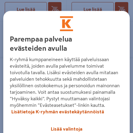
Lue lisää
Lue lisää
Toimitettavissa
Toimitettavissa
Tilaustuote
Tilaustuote
Parempaa palvelua
evästeiden avulla
K-ryhmä kumppaneineen käyttää palveluissaan
Lattiakaivo pystymalli ACO DN70
Linjakuivatuskourun ritilä Aco V100
evästeitä, joiden avulla palvelumme toimivat
ruostumaton teräs, matta/kakel
valurauta C-luokka 0,5m
toivotulla tavalla. Lisäksi evästeiden avulla mitataan
palveluiden tehokkuutta sekä mahdollistetaan
yksilöllinen ostokokemus ja personoidun mainonnan
tarjoaminen. Voit antaa suostumuksesi painamalla
”Hyväksy kaikki”. Pystyt muuttamaan valintojasi
myöhemmin ”Evästeasetukset”-linkin kautta.
Lattiakaivo pystymalli ACO
Linjakuivatuskourun ritilä Aco
Lisätietoja K-ryhmän evästekäytännöistä
DN70 ruostumaton teräs,
V100 valurauta C-luokka 0,5m
matta/kakel
54,90€/kpl
54,90 €
/ kpl
Lisää valintoja
329€/kpl
329 €
/ kpl