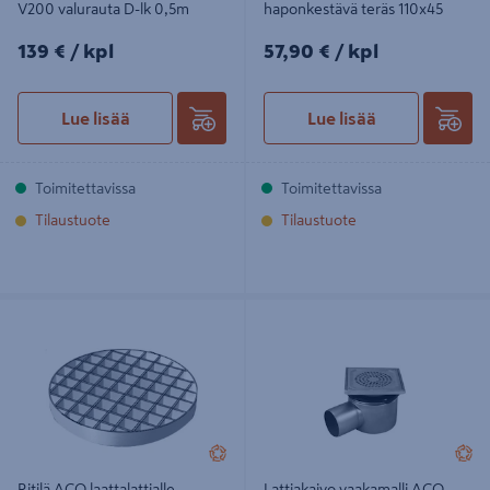
V200 valurauta D-lk 0,5m
haponkestävä teräs 110x45
139€/kpl
57,90€/kpl
139 €
/ kpl
57,90 €
/ kpl
Lue lisää
Lue lisää
Toimitettavissa
Toimitettavissa
Tilaustuote
Tilaustuote
Ritilä ACO laattalattialle
Lattiakaivo vaakamalli ACO DN70
ruostumaton teräs 220 mm
ruostumaton teräs, betoni/massa
Ritilä ACO laattalattialle
Lattiakaivo vaakamalli ACO