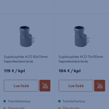
Supistusyhde ACO 50x75mm
Supistusyhde ACO 75x110mm
haponkestävä teräs
haponkestävä teräs
Supistusyhde ACO 50x75mm
Supistusyhde ACO 75x110mm
haponkestävä teräs
haponkestävä teräs
119€/kpl
104€/kpl
119 €
/ kpl
104 €
/ kpl
Lue lisää
Lue lisää
Toimitettavissa
Toimitettavissa
Tilaustuote
Tilaustuote