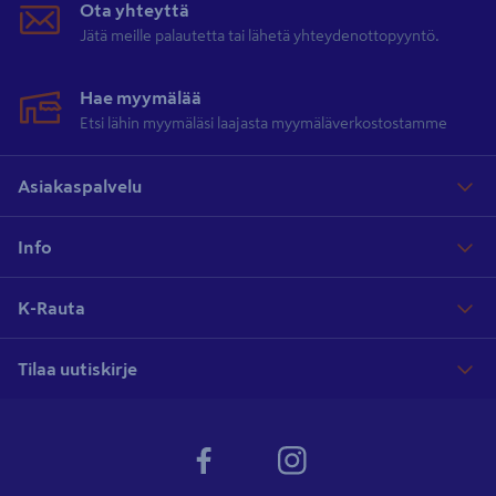
Ota yhteyttä
Jätä meille palautetta tai lähetä yhteydenottopyyntö.
Hae myymälää
Etsi lähin myymäläsi laajasta myymäläverkostostamme
Asiakaspalvelu
Info
K-Rauta
Tilaa uutiskirje