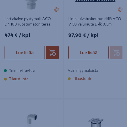
Lattiakaivo pystymalli ACO
Linjakuivatuskourun ritilä ACO
DN100 ruostumaton teräs
V150 valurauta D-lk 0,5m
474€/kpl
97,90€/kpl
474 €
/ kpl
97,90 €
/ kpl
Lue lisää
Lue lisää
Vain myymälöistä
Toimitettavissa
Tilaustuote
Tilaustuote
Kulmayhde ACO ruostumaton teräs
Lattiakaivo pystymalli ACO DN70
50x87,5
ruostumaton teräs, betoni/massa