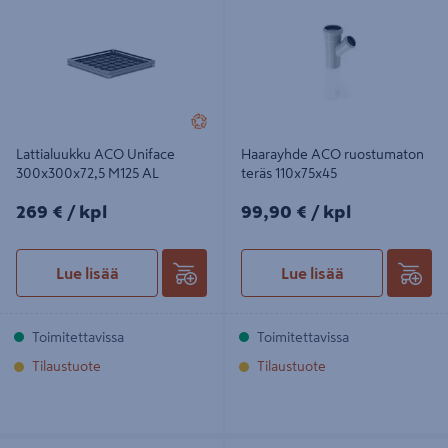
300x300x72,5 M125 AL
110x75x45
Lattialuukku ACO Uniface
Haarayhde ACO ruostumaton
300x300x72,5 M125 AL
teräs 110x75x45
269€/kpl
99,90€/kpl
269 €
/ kpl
99,90 €
/ kpl
Lue lisää
Lue lisää
Toimitettavissa
Toimitettavissa
Tilaustuote
Tilaustuote
Haarayhde ACO haponkestävä teräs
Haarayhde ACO ruostumaton teräs