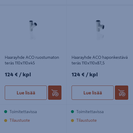
Haarayhde ACO ruostumaton teräs
Haarayhde ACO haponkestävä teräs
110x110x45
110x110x87,5
Haarayhde ACO ruostumaton
Haarayhde ACO haponkestävä
teräs 110x110x45
teräs 110x110x87,5
124€/kpl
124€/kpl
124 €
/ kpl
124 €
/ kpl
Lue lisää
Lue lisää
Toimitettavissa
Toimitettavissa
Tilaustuote
Tilaustuote