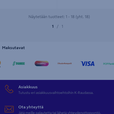
Näytetään tuotteet: 1 - 18 (yht. 18)
1
/
1
Maksutavat
Asiakkuus
Tutustu eri asiakkuusvaihtoehtoihin K-Raudassa.
Ota yhteyttä
Jätä meille palautetta tai lähetä yhteydenottopyyntö.