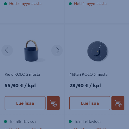
Heti 3 myymälästä
Heti 4 myymälästä
Kiulu KOLO 2 musta
Mittari KOLO 3 musta
Edellinen
Seuraava
Kiulu KOLO 2 musta
Mittari KOLO 3 musta
55,90€/kpl
28,90€/kpl
55,90 €
/ kpl
28,90 €
/ kpl
Lue lisää
Lue lisää
Toimitettavissa
Toimitettavissa