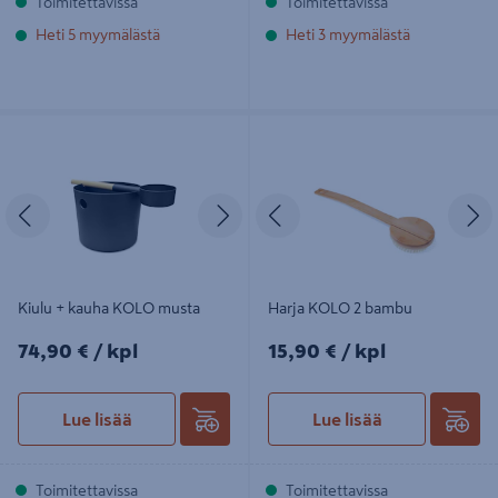
Toimitettavissa
Toimitettavissa
Heti 5 myymälästä
Heti 3 myymälästä
Kiulu + kauha KOLO musta
Harja KOLO 2 bambu
Edellinen
Seuraava
Edellinen
S
Kiulu + kauha KOLO musta
Harja KOLO 2 bambu
74,90€/kpl
15,90€/kpl
74,90 €
/ kpl
15,90 €
/ kpl
Lue lisää
Lue lisää
Toimitettavissa
Toimitettavissa