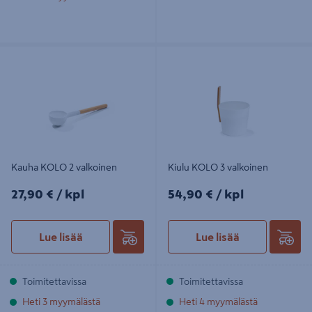
Kauha KOLO 2 valkoinen
Kiulu KOLO 3 valkoinen
Kauha KOLO 2 valkoinen
Kiulu KOLO 3 valkoinen
27,90€/kpl
54,90€/kpl
27,90 €
/ kpl
54,90 €
/ kpl
Lue lisää
Lue lisää
Toimitettavissa
Toimitettavissa
Heti 3 myymälästä
Heti 4 myymälästä