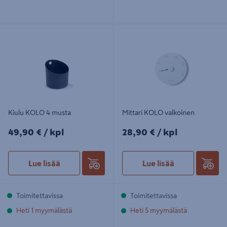
Kiulu KOLO 4 musta
Mittari KOLO valkoinen
Kiulu KOLO 4 musta
Mittari KOLO valkoinen
49,90€/kpl
28,90€/kpl
49,90 €
/ kpl
28,90 €
/ kpl
Lue lisää
Lue lisää
Toimitettavissa
Toimitettavissa
Heti 1 myymälästä
Heti 5 myymälästä