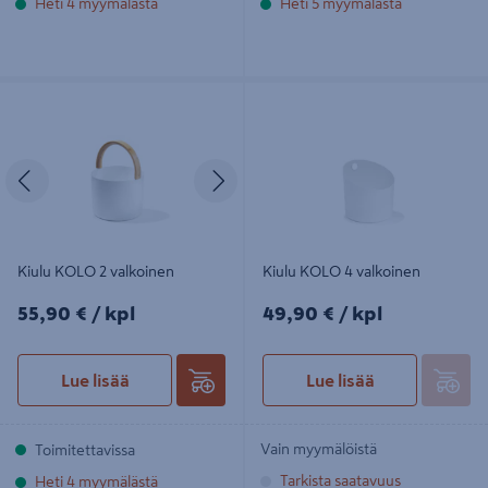
Heti 4 myymälästä
Heti 5 myymälästä
Kiulu KOLO 2 valkoinen
Kiulu KOLO 4 valkoinen
Edellinen
Seuraava
Kiulu KOLO 2 valkoinen
Kiulu KOLO 4 valkoinen
55,90€/kpl
49,90€/kpl
55,90 €
/ kpl
49,90 €
/ kpl
Lue lisää
Lue lisää
Vain myymälöistä
Toimitettavissa
Tarkista saatavuus
Heti 4 myymälästä