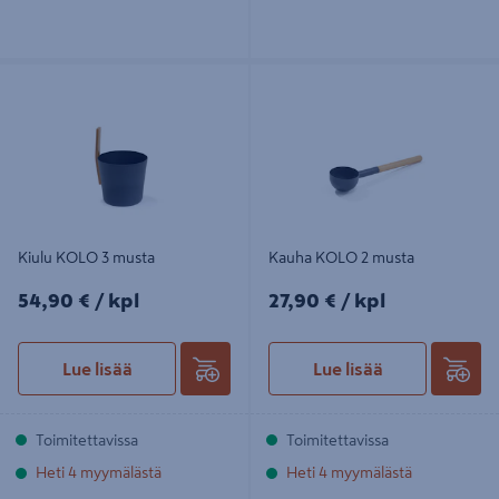
Kiulu KOLO 3 musta
Kauha KOLO 2 musta
Kiulu KOLO 3 musta
Kauha KOLO 2 musta
54,90€/kpl
27,90€/kpl
54,90 €
/ kpl
27,90 €
/ kpl
Lue lisää
Lue lisää
Toimitettavissa
Toimitettavissa
Heti 4 myymälästä
Heti 4 myymälästä