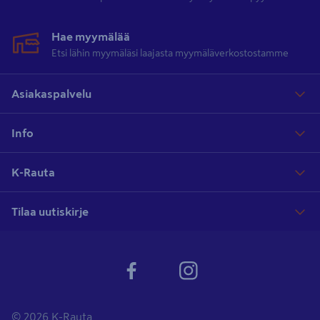
Hae myymälää
Etsi lähin myymäläsi laajasta myymäläverkostostamme
Asiakaspalvelu
Info
K-Rauta
Tilaa uutiskirje
© 2026 K-Rauta