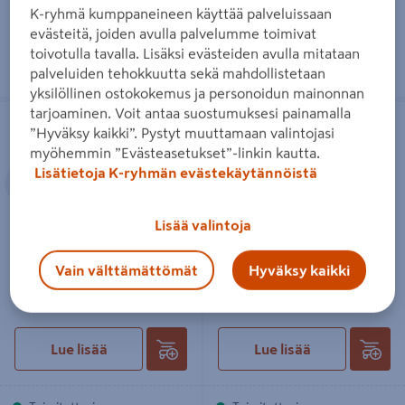
Toimitettavissa
Toimitettavissa
K-ryhmä kumppaneineen käyttää palveluissaan
evästeitä, joiden avulla palvelumme toimivat
Heti 3 myymälästä
Heti 5 myymälästä
toivotulla tavalla. Lisäksi evästeiden avulla mitataan
palveluiden tehokkuutta sekä mahdollistetaan
yksilöllinen ostokokemus ja personoidun mainonnan
Kiulu + kauha KOLO valkoinen
Saunatuoksu KOLO
tarjoaminen. Voit antaa suostumuksesi painamalla
”Hyväksy kaikki”. Pystyt muuttamaan valintojasi
myöhemmin ”Evästeasetukset”-linkin kautta.
Edellinen
Seuraava
Lisätietoja K-ryhmän evästekäytännöistä
Lisää valintoja
Kiulu + kauha KOLO valkoinen
Saunatuoksu KOLO
Vain välttämättömät
Hyväksy kaikki
74,90€/kpl
10,90€/kpl
74,90 €
/ kpl
10,90 €
/ kpl
Lue lisää
Lue lisää