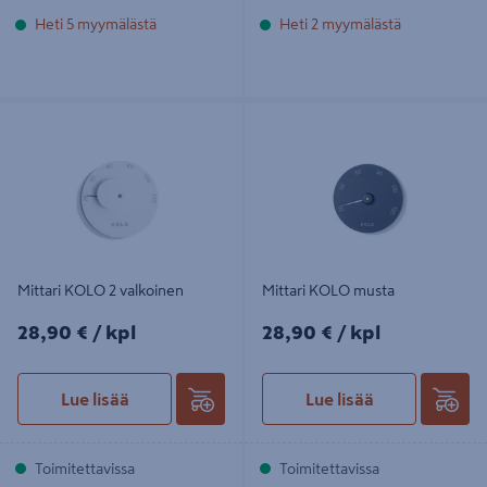
Heti 5 myymälästä
Heti 2 myymälästä
Mittari KOLO 2 valkoinen
Mittari KOLO musta
Mittari KOLO 2 valkoinen
Mittari KOLO musta
28,90€/kpl
28,90€/kpl
28,90 €
/ kpl
28,90 €
/ kpl
Lue lisää
Lue lisää
Toimitettavissa
Toimitettavissa