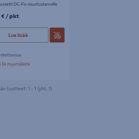
ssetti DC-Fix-sisustustarroille
€/pkt
 €
/ pkt
Lue lisää
mitettavissa
i 34 myymälästä
n tuotteet: 1 - 1 (yht. 1)