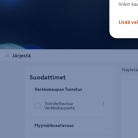
linkin ka
Lisää va
Järjestä
Näytetää
Suodattimet
Asennusse
Verkkokaupan Toimitus
Toimitettavissa
1
Verkkokaupasta
Myymäläsaatavuus