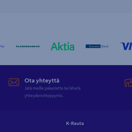
Ota yhteyttä
Jätä meille palautetta tai lähetä
yhteydenottopyyntö.
K-Rauta