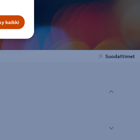
y kaikki
Suodattimet