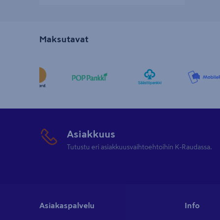
Maksutavat
Asiakkuus
Tutustu eri asiakkuusvaihtoehtoihin K-Raudassa.
Asiakaspalvelu
Info