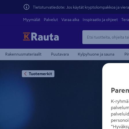
Tietoturvatiedote: Jos käytät kryptolompakkoa ja vierai
Myymälät
Palvelut
Varaa aika
Inspiraatio ja ohjeet
Tera
Rakennusmateriaalit
Puutavara
Kylpyhuone ja sauna
Pi
Tuotemerkit
Parem
K-ryhmä 
palvelum
palvelui
personoi
”Hyväksy