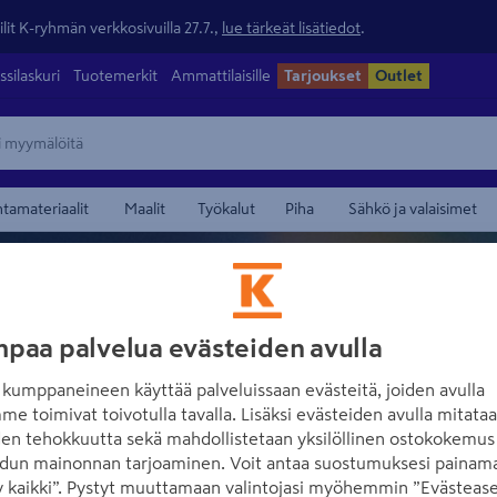
lit K-ryhmän verkkosivuilla 27.7.,
lue tärkeät lisätiedot
.
ssilaskuri
Tuotemerkit
Ammattilaisille
Tarjoukset
Outlet
ntamateriaalit
Maalit
Työkalut
Piha
Sähkö ja valaisimet
paa palvelua evästeiden avulla
kumppaneineen käyttää palveluissaan evästeitä, joiden avulla
VALLILA
me toimivat toivotulla tavalla. Lisäksi evästeiden avulla mitata
den tehokkuutta sekä mahdollistetaan yksilöllinen ostokokemus 
dun mainonnan tarjoaminen. Voit antaa suostumuksesi painama
 kaikki”. Pystyt muuttamaan valintojasi myöhemmin ”Evästease