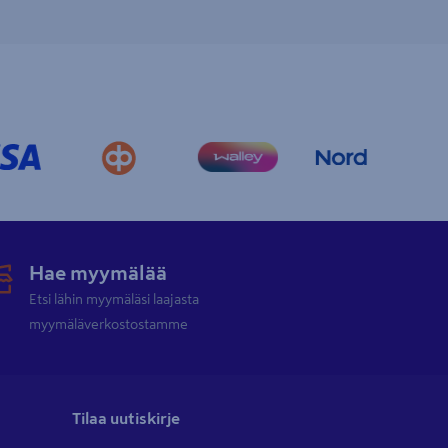
Hae myymälää
Etsi lähin myymäläsi laajasta
myymäläverkostostamme
Tilaa uutiskirje