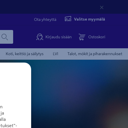
Valitse myymälä
Ota yhteyttä
Kirjaudu sisään
Ostoskori
Koti, keittiö ja säilytys
LVI
Talot, mökit ja piharakennukset
an
ja
lla
tukset”-