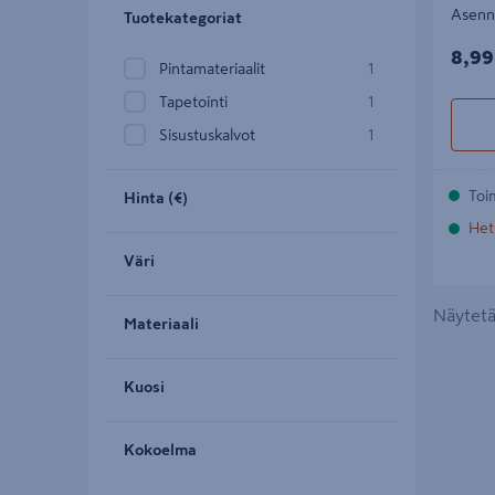
Asennu
Tuotekategoriat
8,99
8,99
Pintamateriaalit
1
Tapetointi
1
Sisustuskalvot
1
Toi
Hinta (€)
Het
Väri
Näytetää
Materiaali
Kuosi
Kokoelma