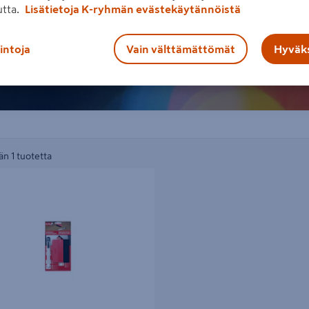
utta.
Lisätietoja K-ryhmän evästekäytännöistä
lintoja
Vain välttämättömät
Hyväks
n 1 tuotetta
tti DC-Fix-sisustustarroille