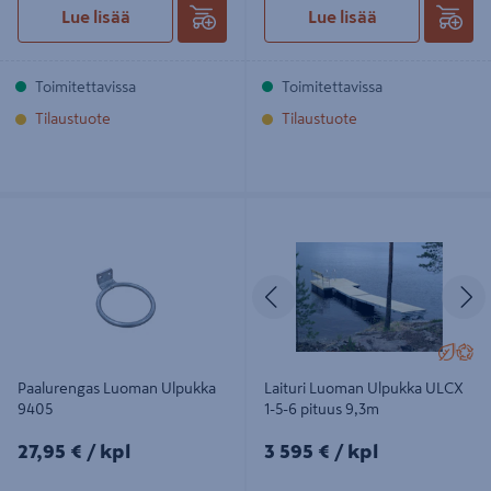
Lue lisää
Lue lisää
Toimitettavissa
Toimitettavissa
Tilaustuote
Tilaustuote
Paalurengas Luoman Ulpukka 9405
Laituri Luoman Ulpukka ULCX 1-5-6
pituus 9,3m
Edellinen
S
Paalurengas Luoman Ulpukka
Laituri Luoman Ulpukka ULCX
9405
1-5-6 pituus 9,3m
27,95€/kpl
3595€/kpl
27,95 €
/ kpl
3 595 €
/ kpl