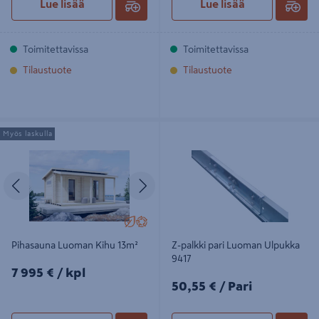
Lue lisää
Lue lisää
Toimitettavissa
Toimitettavissa
Tilaustuote
Tilaustuote
Pihasauna Luoman Kihu 13m²
Z-palkki pari Luoman Ulpukka 9417
Myös laskulla
Edellinen
Seuraava
Pihasauna Luoman Kihu 13m²
Z-palkki pari Luoman Ulpukka
9417
7995€/kpl
7 995 €
/ kpl
50,55€/Pari
50,55 €
/ Pari