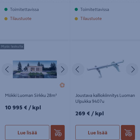
Toimitettavissa
Toimitettavissa
Tilaustuote
Tilaustuote
Mökki Luoman Sirkku 28m²
Joustava kalliokiinnitys Luoman
Myös laskulla
Ulpukka 9407u
Edellinen
Seuraava
Edellinen
S
Mökki Luoman Sirkku 28m²
Joustava kalliokiinnitys Luoman
Ulpukka 9407u
10995€/kpl
10 995 €
/ kpl
269€/kpl
269 €
/ kpl
Lue lisää
Lue lisää