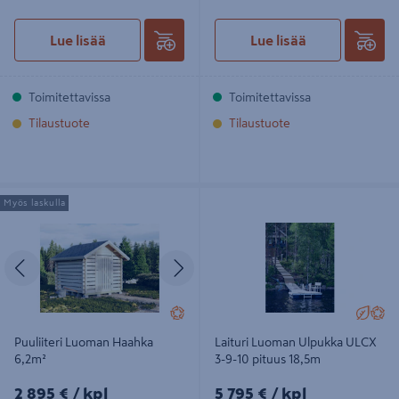
Lue lisää
Lue lisää
Toimitettavissa
Toimitettavissa
Tilaustuote
Tilaustuote
Puuliiteri Luoman Haahka 6,2m²
Laituri Luoman Ulpukka ULCX 3-9-
Myös laskulla
10 pituus 18,5m
Edellinen
Seuraava
Puuliiteri Luoman Haahka
Laituri Luoman Ulpukka ULCX
6,2m²
3-9-10 pituus 18,5m
2895€/kpl
5795€/kpl
2 895 €
/ kpl
5 795 €
/ kpl