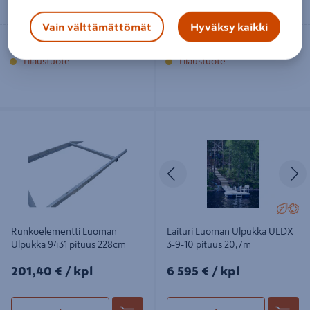
Vain välttämättömät
Hyväksy kaikki
Toimitettavissa
Toimitettavissa
Tilaustuote
Tilaustuote
Runkoelementti Luoman Ulpukka
Laituri Luoman Ulpukka ULDX 3-9-
9431 pituus 228cm
10 pituus 20,7m
Edellinen
S
Runkoelementti Luoman
Laituri Luoman Ulpukka ULDX
Ulpukka 9431 pituus 228cm
3-9-10 pituus 20,7m
201,40€/kpl
6595€/kpl
201,40 €
/ kpl
6 595 €
/ kpl