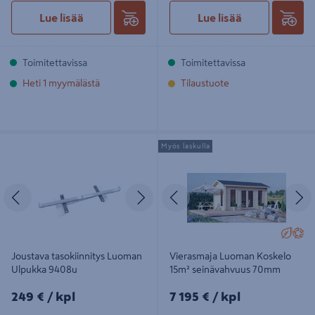
Lue lisää
Lue lisää
Toimitettavissa
Toimitettavissa
Heti 1 myymälästä
Tilaustuote
Joustava tasokiinnitys Luoman
Vierasmaja Luoman Koskelo 15m²
Myös laskulla
Ulpukka 9408u
seinävahvuus 70mm
Edellinen
Seuraava
Edellinen
S
Joustava tasokiinnitys Luoman
Vierasmaja Luoman Koskelo
Ulpukka 9408u
15m² seinävahvuus 70mm
249€/kpl
7195€/kpl
249 €
/ kpl
7 195 €
/ kpl