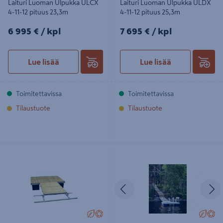
Laituri Luoman Ulpukka ULCX
Laituri Luoman Ulpukka ULDX
4-11-12 pituus 23,3m
4-11-12 pituus 25,3m
6995€/kpl
7695€/kpl
6 995 €
/ kpl
7 695 €
/ kpl
Lue lisää
Lue lisää
Toimitettavissa
Toimitettavissa
Tilaustuote
Tilaustuote
Laituri Luoman Ulpukka ULC 3-4
Laituri Luoman Ulpukka ULCX 1-6-6
pituus 4,6m
pituus 11,6m
Edellinen
S