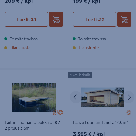
209 €
/ kpl
199 €
/ kpl
Lue lisää
Lue lisää
Toimitettavissa
Toimitettavissa
Tilaustuote
Tilaustuote
Laituri Luoman Ulpukka ULB 2-2
Laavu Luoman Tundra 12,0m²
Myös laskulla
pituus 3,5m
Edellinen
S
Laituri Luoman Ulpukka ULB 2-
Laavu Luoman Tundra 12,0m²
2 pituus 3,5m
3595€/kpl
3 595 €
/ kpl