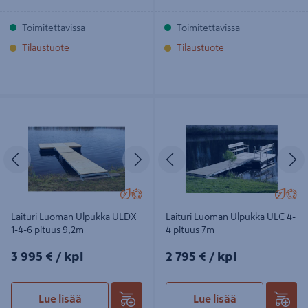
Toimitettavissa
Toimitettavissa
Tilaustuote
Tilaustuote
Laituri Luoman Ulpukka ULDX 1-4-6
Laituri Luoman Ulpukka ULC 4-4
pituus 9,2m
pituus 7m
Edellinen
Seuraava
Edellinen
S
Laituri Luoman Ulpukka ULDX
Laituri Luoman Ulpukka ULC 4-
1-4-6 pituus 9,2m
4 pituus 7m
3995€/kpl
2795€/kpl
3 995 €
/ kpl
2 795 €
/ kpl
Lue lisää
Lue lisää