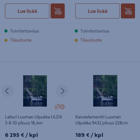
Lue lisää
Lue lisää
Toimitettavissa
Toimitettavissa
Tilaustuote
Tilaustuote
Laituri Luoman Ulpukka ULDX 3-8-
Kansielementti Luoman Ulpukka
10 pituus 18,4m
9432 pituus 228cm
Edellinen
Seuraava
Laituri Luoman Ulpukka ULDX
Kansielementti Luoman
3-8-10 pituus 18,4m
Ulpukka 9432 pituus 228cm
6295€/kpl
189€/kpl
6 295 €
/ kpl
189 €
/ kpl