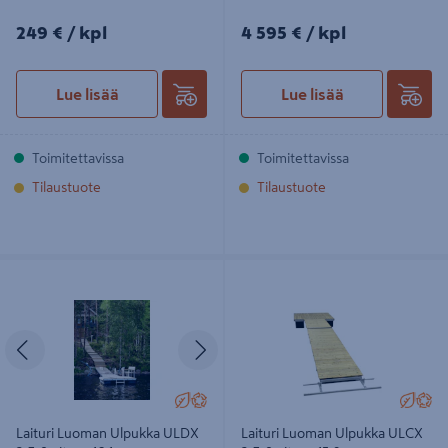
249€/kpl
4595€/kpl
249 €
/ kpl
4 595 €
/ kpl
Lue lisää
Lue lisää
Toimitettavissa
Toimitettavissa
Tilaustuote
Tilaustuote
Laituri Luoman Ulpukka ULDX 2-7-8
Laituri Luoman Ulpukka ULCX 2-7-8
pituus 16,1m
pituus 13,9m
Edellinen
Seuraava
Laituri Luoman Ulpukka ULDX
Laituri Luoman Ulpukka ULCX