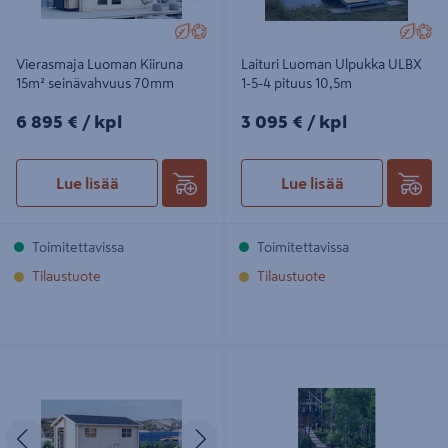
Vierasmaja Luoman Kiiruna
Laituri Luoman Ulpukka ULBX
15m² seinävahvuus 70mm
1-5-4 pituus 10,5m
6895€/kpl
3095€/kpl
6 895 €
/ kpl
3 095 €
/ kpl
Lue lisää
Lue lisää
Toimitettavissa
Toimitettavissa
Tilaustuote
Tilaustuote
Pihavarasto Lillevilla Sokosti 11,7m²
Laituri Luoman Ulpukka ULBX 2-6-6
pituus 12,7m
Edellinen
Seuraava