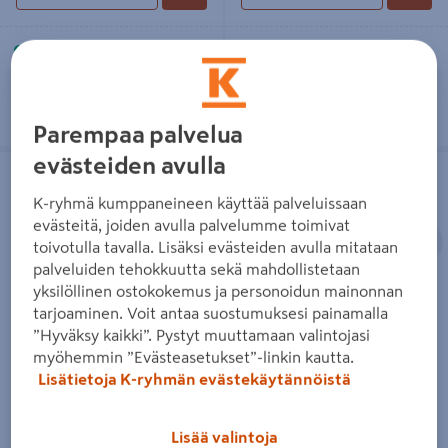
Toimitettavissa
Toimitettavissa
Tilaustuote
Tilaustuote
Parempaa palvelua
evästeiden avulla
Penkki Luoman 2m laituriin 9402
Puucee Luoman Alli
Myös laskulla
K-ryhmä kumppaneineen käyttää palveluissaan
evästeitä, joiden avulla palvelumme toimivat
Edellinen
S
toivotulla tavalla. Lisäksi evästeiden avulla mitataan
palveluiden tehokkuutta sekä mahdollistetaan
yksilöllinen ostokokemus ja personoidun mainonnan
tarjoaminen. Voit antaa suostumuksesi painamalla
Penkki Luoman 2m laituriin
Puucee Luoman Alli
”Hyväksy kaikki”. Pystyt muuttamaan valintojasi
9402
myöhemmin ”Evästeasetukset”-linkin kautta.
2095€/kpl
2 095 €
/ kpl
249€/kpl
Lisätietoja K-ryhmän evästekäytännöistä
249 €
/ kpl
Lisää valintoja
Lue lisää
Lue lisää