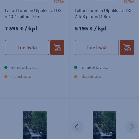
Laituri Luoman Ulpukka ULDX
Laituri Luoman Ulpukka ULDX
4-10-12 pituus 23m
2-6-8 pituus 13,8m
7395€/kpl
5195€/kpl
7 395 €
/ kpl
5 195 €
/ kpl
Lue lisää
Lue lisää
Toimitettavissa
Toimitettavissa
Tilaustuote
Tilaustuote
Laituri Luoman Ulpukka ULCX 3-10-
Laituri Luoman Ulpukka ULDX 1-5-6
10 pituus 21m
pituus 11,5m
Edellinen
S