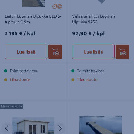
Laituri Luoman Ulpukka ULD 3-
Välisaranaliitos Luoman
4 pituus 6,9m
Ulpukka 9436
3195€/kpl
92,90€/kpl
3 195 €
/ kpl
92,90 €
/ kpl
Lue lisää
Lue lisää
Toimitettavissa
Toimitettavissa
Tilaustuote
Tilaustuote
Vierasmaja Luoman Kiiruna 15m²
Laituri Luoman Ulpukka ULBX 1-5-4
Myös laskulla
seinävahvuus 70mm
pituus 10,5m
Edellinen
Seuraava