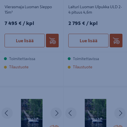
Vierasmaja Luoman Sieppo
Laituri Luoman Ulpukka ULD 2-
15m²
4 pituus 4,6m
7495€/kpl
2795€/kpl
7 495 €
/ kpl
2 795 €
/ kpl
Lue lisää
Lue lisää
Toimitettavissa
Toimitettavissa
Tilaustuote
Tilaustuote
Laituri Luoman Ulpukka ULDX 4-10-
Laituri Luoman Ulpukka ULDX 2-6-8
12 pituus 23m
pituus 13,8m
Edellinen
Seuraava
Edellinen
S