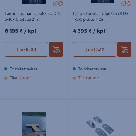
Laituri Luoman Ulpukka ULCX
Laituri Luoman Ulpukka ULDX
3-10-10 pituus 21m
1-5-6 pituus 11,5m
6195€/kpl
4395€/kpl
6 195 €
/ kpl
4 395 €
/ kpl
Lue lisää
Lue lisää
Toimitettavissa
Toimitettavissa
Tilaustuote
Tilaustuote
Laituri Luoman Ulpukka ULD 3-4
Välisaranaliitos Luoman Ulpukka
pituus 6,9m
9436