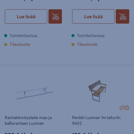
Lue lisää
Lue lisää
Toimitettavissa
Toimitettavissa
Tilaustuote
Tilaustuote
Rantakiinnityslaite maa-ja
Penkki Luoman 1m laituriin 9402
kalliorantaan Luoman
Rantakiinnityslaite maa-ja
Penkki Luoman 1m laituriin
kalliorantaan Luoman
9402
209€/kpl
199€/kpl