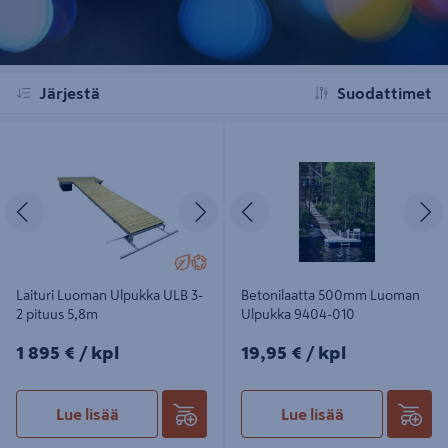
Järjestä
Suodattimet
Laituri Luoman Ulpukka ULB 3-2
Betonilaatta 500mm Luoman
pituus 5,8m
Ulpukka 9404-010
Edellinen
Seuraava
Edellinen
S
Laituri Luoman Ulpukka ULB 3-
Betonilaatta 500mm Luoman
2 pituus 5,8m
Ulpukka 9404-010
1895€/kpl
19,95€/kpl
1 895 €
/ kpl
19,95 €
/ kpl
Lue lisää
Lue lisää