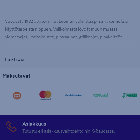
Vuodesta 1982 asti toiminut Luoman valmistaa pihanrakennuksia
käyttötarpeista riippuen. Valikoimasta löydät muun muassa
vierasmajat, kotitoimistot, pihasaunat, grillimajat, pihakeittiöt.
Lue lisää
Maksutavat
Asiakkuus
Tutustu eri asiakkuusvaihtoehtoihin K-Raudassa.