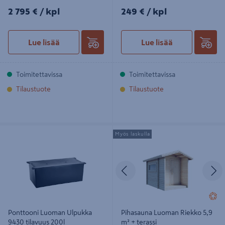
2795€/kpl
249€/kpl
2 795 €
/ kpl
249 €
/ kpl
Lue lisää
Lue lisää
Toimitettavissa
Toimitettavissa
Tilaustuote
Tilaustuote
Ponttooni Luoman Ulpukka 9430
Pihasauna Luoman Riekko 5,9 m² +
Myös laskulla
tilavuus 200l
terassi
Edellinen
S
Ponttooni Luoman Ulpukka
Pihasauna Luoman Riekko 5,9
9430 tilavuus 200l
m² + terassi