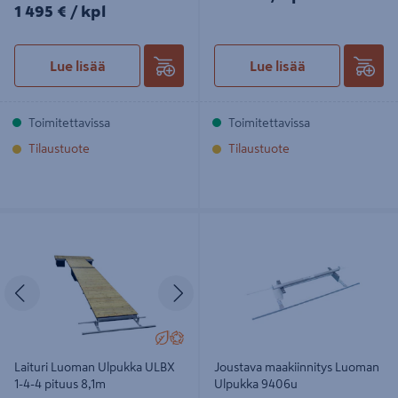
1495€/kpl
1 495 €
/ kpl
Lue lisää
Lue lisää
Toimitettavissa
Toimitettavissa
Tilaustuote
Tilaustuote
Laituri Luoman Ulpukka ULBX 1-4-4
Joustava maakiinnitys Luoman
pituus 8,1m
Ulpukka 9406u
Edellinen
Seuraava
Laituri Luoman Ulpukka ULBX
Joustava maakiinnitys Luoman
1-4-4 pituus 8,1m
Ulpukka 9406u