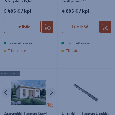
2-7-8 pituus 16,1m
2-7-8 pituus 13,9m
5495€/kpl
4695€/kpl
5 495 €
/ kpl
4 695 €
/ kpl
Lue lisää
Lue lisää
Toimitettavissa
Toimitettavissa
Tilaustuote
Tilaustuote
Saunamökki Luoman Kuovi 20m²
U-palkki pari Luoman Ulpukka 9418
Myös laskulla
seinävahvuus 70mm
Edellinen
Seuraava
Saunamökki Luoman Kuovi
U-palkki pari Luoman Ulpukka