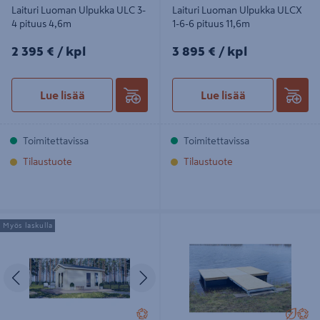
Laituri Luoman Ulpukka ULC 3-
Laituri Luoman Ulpukka ULCX
4 pituus 4,6m
1-6-6 pituus 11,6m
2395€/kpl
3895€/kpl
2 395 €
/ kpl
3 895 €
/ kpl
Lue lisää
Lue lisää
Toimitettavissa
Toimitettavissa
Tilaustuote
Tilaustuote
Vierasmaja Luoman Sieppo 15m²
Laituri Luoman Ulpukka ULD 2-4
Myös laskulla
pituus 4,6m
Edellinen
Seuraava