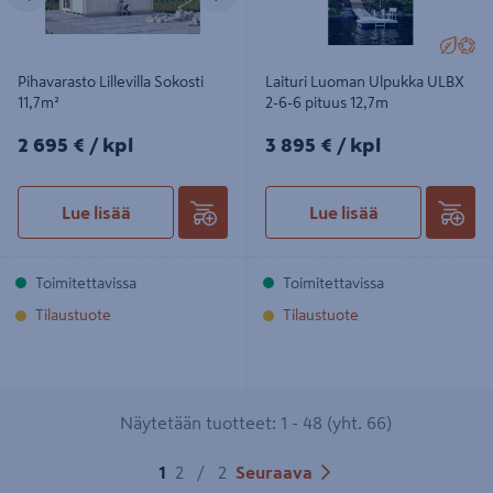
Pihavarasto Lillevilla Sokosti
Laituri Luoman Ulpukka ULBX
11,7m²
2-6-6 pituus 12,7m
2695€/kpl
3895€/kpl
2 695 €
/ kpl
3 895 €
/ kpl
Lue lisää
Lue lisää
Toimitettavissa
Toimitettavissa
Tilaustuote
Tilaustuote
Näytetään tuotteet: 1 - 48 (yht. 66)
1
2
/
2
Seuraava