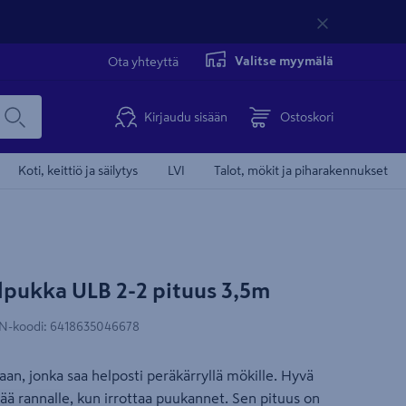
Valitse myymälä
Ota yhteyttä
Kirjaudu sisään
Ostoskori
Koti, keittiö ja säilytys
LVI
Talot, mökit ja piharakennukset
lpukka ULB 2-2 pituus 3,5m
N-koodi
:
6418635046678
aan, jonka saa helposti peräkärryllä mökille. Hyvä
rtää rannalle, kun irrottaa puukannet. Sen pituus on