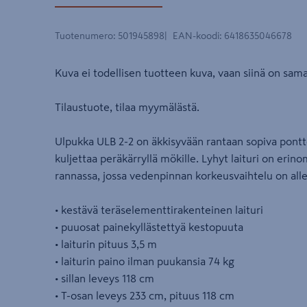
Tuotenumero
:
501945898
EAN-koodi
:
6418635046678
Kuva ei todellisen tuotteen kuva, vaan siinä on saman
Tilaustuote, tilaa myymälästä.
Ulpukka ULB 2-2 on äkkisyvään rantaan sopiva pontto
kuljettaa peräkärryllä mökille. Lyhyt laituri on erin
rannassa, jossa vedenpinnan korkeusvaihtelu on all
• kestävä teräselementtirakenteinen laituri
• puuosat painekyllästettyä kestopuuta
• laiturin pituus 3,5 m
• laiturin paino ilman puukansia 74 kg
• sillan leveys 118 cm
• T-osan leveys 233 cm, pituus 118 cm