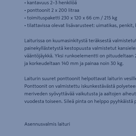
• kantavuus 2–3 henkilöä
• ponttoonit 2 x 200 litraa
• toimituspaketti 230 x 120 x 66 cm / 215 kg
• tilattavissa olevat lisävarusteet: uimatikas, penkit
Laiturissa on kuumasinkitystä teräksestä valmistetu
painekyllästetystä kestopuusta valmistetut kansiele
vääntöjäykkä. Yksi runkoelementti on pituudeltaa
ja korkeudeltaan 140 mm ja painaa noin 30 kg.
Laiturin suuret ponttoonit helpottavat laiturin vesill
Ponttoonit on valmistettu iskunkestävästä polyetee
meriveden syövyttävää vaikutusta ja aaltojen aiheu
vuodesta toiseen. Sileä pinta on helppo pyyhkäistä 
Asennusvalmis laituri