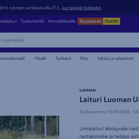
lit K-ryhmän verkkosivuilla 27.7.,
lue tärkeät lisätiedot
.
ssilaskuri
Tuotemerkit
Ammattilaisille
Tarjoukset
Outlet
ntamateriaalit
Maalit
Työkalut
Piha
Sähkö ja valaisimet
maamerkistä
LUOMAN
Laituri Luoman U
Tuotenumero
:
501945898
EA
Uimalaituri äkkisyvään rant
rantakiinnike ja helppo sii