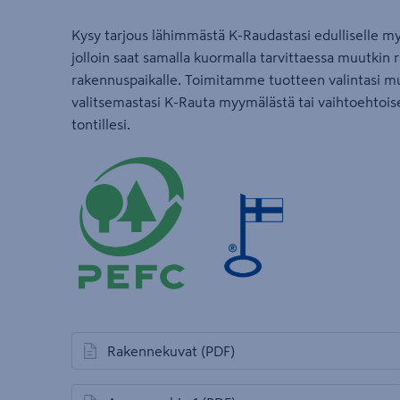
Kysy tarjous lähimmästä K-Raudastasi edulliselle my
jolloin saat samalla kuormalla tarvittaessa muutkin 
rakennuspaikalle. Toimitamme tuotteen valintasi m
valitsemastasi K-Rauta myymälästä tai vaihtoehtoi
tontillesi.
Rakennekuvat
(PDF)
avautuu uuteen välilehteen