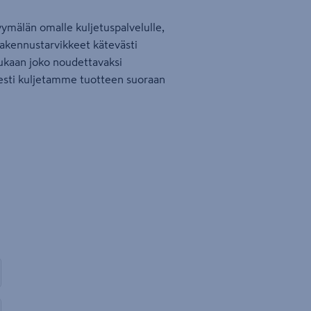
ymälän omalle kuljetuspalvelulle,
rakennustarvikkeet kätevästi
ukaan joko noudettavaksi
sesti kuljetamme tuotteen suoraan