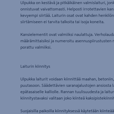
Ulpukka on kestävä ja pitkäikäinen valmislaituri, jon
onnistuvat vaivattomasti. Helposti irrotettavien kan
kevyempi siirtää. Laiturin osat ovat kahden henkilön k
siirtämiseen ei tarvita talkoita tai isoja koneita.
Kansielementit ovat valmiiksi naulattuja. Verholaud
määrämittaisiksi ja numeroitu asennuspiirustusten m
porattu valmiiksi.
Laiturin kiinnitys
Ulpukka laiturit voidaan kiinnittää maahan, betoniin, 
puutasoon. Säädettävien saranajalustojen ansiosta la
epätasaiselle kalliolle. Rannan tuulisuudesta ja laitu
kiinnitystavaksi valitaan joko kiinteä kaksipistekiinni
Suojaisilla paikoilla kiinnityksessä käytetään kiinteää