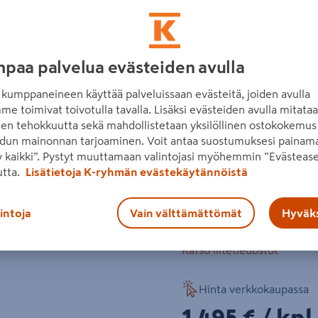
3,5 m, vesivaihtelu ±30 cm
kg.
sillan leveys 118 cm
paa palvelua evästeiden avulla
t-osan leveys 233 cm
kumppaneineen käyttää palveluissaan evästeitä, joiden avulla
me toimivat toivotulla tavalla. Lisäksi evästeiden avulla mitata
laituri ilman puukansi
den tehokkuutta sekä mahdollistetaan yksilöllinen ostokokemus 
t-osa 233cmx118cm
dun mainonnan tarjoaminen. Voit antaa suostumuksesi painama
 kaikki”. Pystyt muuttamaan valintojasi myöhemmin ”Evästease
Lue koko tuotekuvaus
utta.
Lisätietoja K-ryhmän evästekäytännöistä
lintoja
Vain välttämättömät
Hyväks
Katso vastuullisuustiedot
Katso liitetiedostot
Hinta verkkokaupassa
1495€/kpl