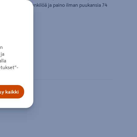
, kantavuus 2 henkilöä ja paino ilman puukansia 74
an
a 74 kg
ja
lla
tukset”-
y kaikki