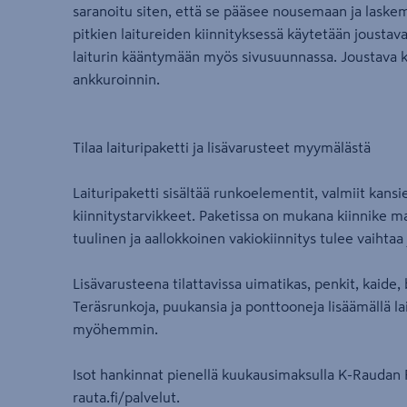
saranoitu siten, että se pääsee nousemaan ja laskemaa
pitkien laitureiden kiinnityksessä käytetään joustava
laiturin kääntymään myös sivusuunnassa. Joustava ki
ankkuroinnin.
Tilaa laituripaketti ja lisävarusteet myymälästä
Laituripaketti sisältää runkoelementit, valmiit kansi
kiinnitystarvikkeet. Paketissa on mukana kiinnike ma
tuulinen ja aallokkoinen vakiokiinnitys tulee vaihtaa
Lisävarusteena tilattavissa uimatikas, penkit, kaide,
Teräsrunkoja, puukansia ja ponttooneja lisäämällä la
myöhemmin.
Isot hankinnat pienellä kuukausimaksulla K-Raudan R
rauta.fi/palvelut.