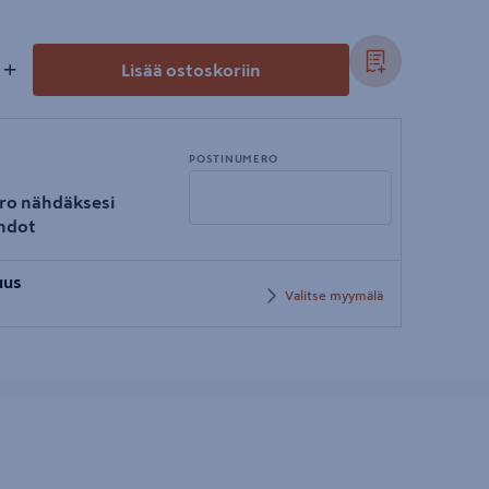
+
Lisää ostoskoriin
POSTINUMERO
ro nähdäksesi
hdot
Syötä
uus
postinumero
Valitse myymälä