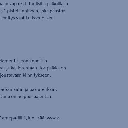
n vapaasti. Tuulisilla paikoilla ja
a 1-pistekiinnitystä, joka päästää
innitys vaatii ulkopuolisen
elementit, ponttoonit ja
a- ja kalliorantaan. Jos paikka on
 joustavaan kiinnitykseen.
 betonilaatat ja paalurenkaat.
ituria on helppo laajentaa
emppatilillä, lue lisää www.k-