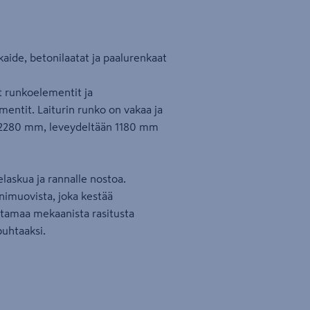
, kaide, betonilaatat ja paalurenkaat
t runkoelementit ja
mentit. Laiturin runko on vakaa ja
n 2280 mm, leveydeltään 1180 mm
elaskua ja rannalle nostoa.
nimuovista, joka kestää
ttamaa mekaanista rasitusta
puhtaaksi.