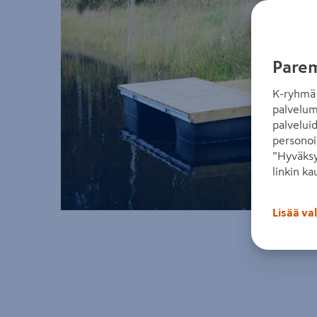
Parem
K-ryhmä 
palvelum
palvelui
personoi
”Hyväksy
linkin ka
Lisää va