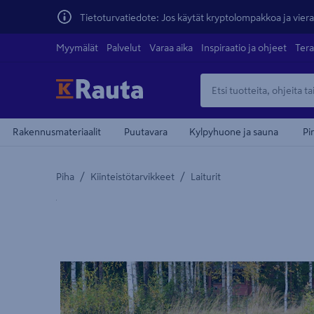
Tietoturvatiedote: Jos käytät kryptolompakkoa ja vierai
Myymälät
Palvelut
Varaa aika
Inspiraatio ja ohjeet
Tera
Rakennusmateriaalit
Puutavara
Kylpyhuone ja sauna
Pi
/
/
Piha
Kiinteistötarvikkeet
Laiturit
Yksityiskohtainen kuvaus löytyy Tuotteen kuvaus -