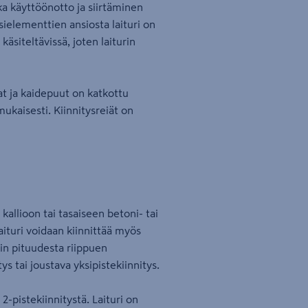
ka käyttöönotto ja siirtäminen
sielementtien ansiosta laituri on
äsiteltävissä, joten laiturin
at ja kaidepuut on katkottu
ukaisesti. Kiinnitysreiät on
kallioon tai tasaiseen betoni- tai
ituri voidaan kiinnittää myös
rin pituudesta riippuen
tys tai joustava yksipistekiinnitys.
 2-pistekiinnitystä. Laituri on