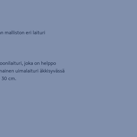
 malliston eri laituri
onilaituri, joka on helppo
omainen uimalaituri äkkisyvässä
e 30 cm.