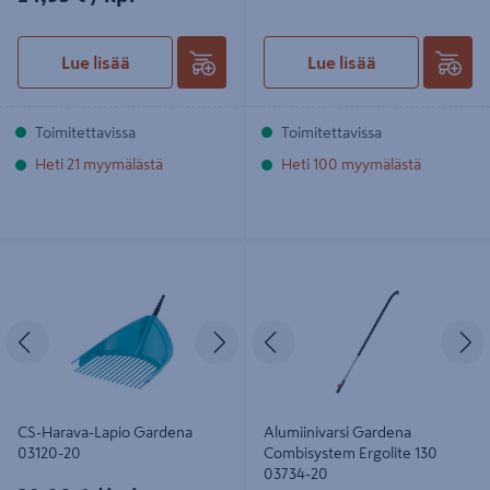
Lue lisää
Lue lisää
Toimitettavissa
Toimitettavissa
Heti 21 myymälästä
Heti 100 myymälästä
CS-Harava-Lapio Gardena 03120-20
Alumiinivarsi Gardena Combisystem
Ergolite 130 03734-20
Edellinen
Seuraava
Edellinen
S
CS-Harava-Lapio Gardena
Alumiinivarsi Gardena
03120-20
Combisystem Ergolite 130
03734-20