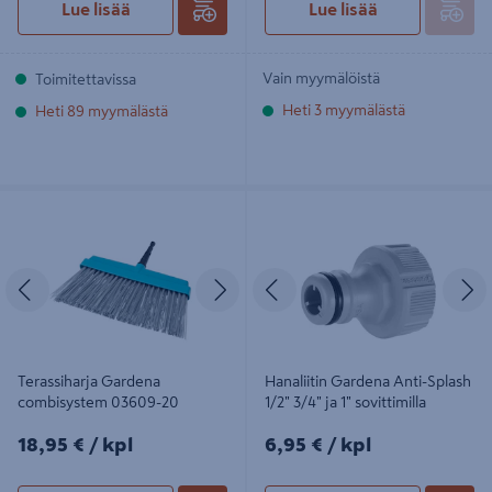
Lue lisää
Lue lisää
Vain myymälöistä
Toimitettavissa
Heti 3 myymälästä
Heti 89 myymälästä
Terassiharja Gardena combisystem
Hanaliitin Gardena Anti-Splash 1/2"
03609-20
3/4" ja 1" sovittimilla
Edellinen
Seuraava
Edellinen
S
Terassiharja Gardena
Hanaliitin Gardena Anti-Splash
combisystem 03609-20
1/2" 3/4" ja 1" sovittimilla
18,95€/kpl
6,95€/kpl
18,95 €
/ kpl
6,95 €
/ kpl