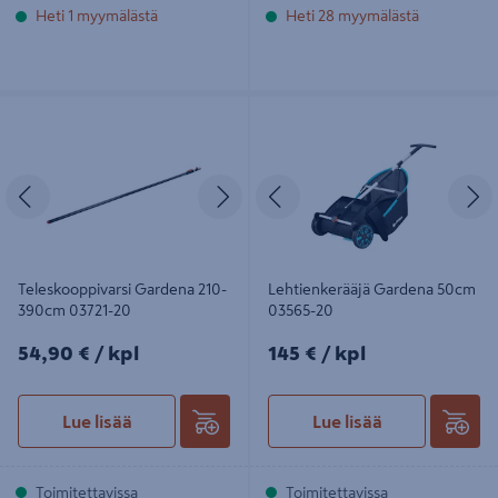
Heti 1 myymälästä
Heti 28 myymälästä
Teleskooppivarsi Gardena 210-
Lehtienkerääjä Gardena 50cm
390cm 03721-20
03565-20
Edellinen
Seuraava
Edellinen
S
Teleskooppivarsi Gardena 210-
Lehtienkerääjä Gardena 50cm
390cm 03721-20
03565-20
54,90€/kpl
145€/kpl
54,90 €
/ kpl
145 €
/ kpl
Lue lisää
Lue lisää
Toimitettavissa
Toimitettavissa