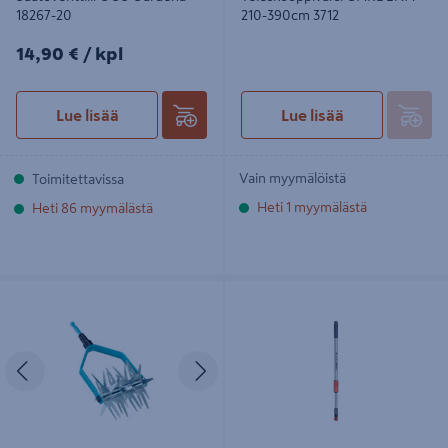
18267-20
210-390cm 3712
14,90€/kpl
14,90 €
/ kpl
Lue lisää
Lue lisää
Vain myymälöistä
Toimitettavissa
Heti 1 myymälästä
Heti 86 myymälästä
Tähtiäes Gardena Combisystem
Teleskooppivarsi GARDENA
14cm
combisystem 58-98cm 03516-20
Edellinen
Seuraava