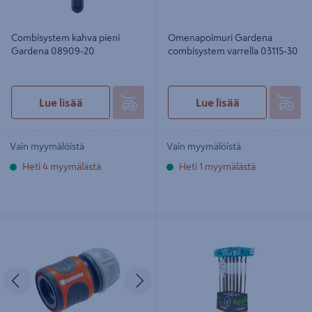
Combisystem kahva pieni
Omenapoimuri Gardena
Gardena 08909-20
combisystem varrella 03115-30
Lue lisää
Lue lisää
Vain myymälöistä
Vain myymälöistä
Heti 4 myymälästä
Heti 1 myymälästä
Pikaliitin Gardena OGS 13-15mm
Aloitussetti Gardena combisystem
4-osaa 03087-20
Edellinen
Seuraava