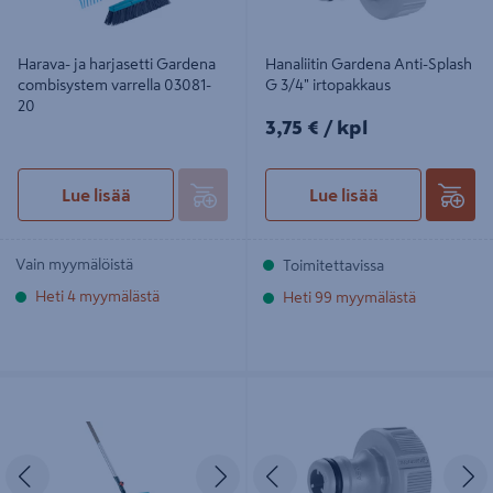
Harava- ja harjasetti Gardena
Hanaliitin Gardena Anti-Splash
combisystem varrella 03081-
G 3/4" irtopakkaus
20
3,75€/kpl
3,75 €
/ kpl
Lue lisää
Lue lisää
Vain myymälöistä
Toimitettavissa
Heti 4 myymälästä
Heti 99 myymälästä
Lehtiharava ja varsi Gardena
Hanaliitin Gardena Anti-Splash G
Combisystem 43cm 03020-23
3/4"
Edellinen
Seuraava
Edellinen
S