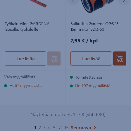
Työkaluteline GARDENA
Sulkuliitin Gardena OGS 13-
lapioille, työkaluille
15mm irto 18213-50
7,95€/kpl
7,95 €
/ kpl
Lue lisää
Lue lisää
Vain myymälöistä
Toimitettavissa
Heti 1 myymälästä
Heti 97 myymälästä
Näytetään tuotteet: 1 - 48 (yht. 680)
1
2
3
4
5
/
15
Seuraava