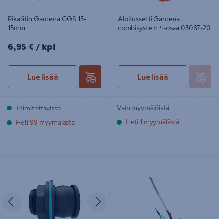
Pikaliitin Gardena OGS 13-
Aloitussetti Gardena
15mm
combisystem 4-osaa 03087-20
6,95€/kpl
6,95 €
/ kpl
Lue lisää
Lue lisää
Vain myymälöistä
Toimitettavissa
Heti 1 myymälästä
Heti 99 myymälästä
Läpivienti/pikaliitin vesisäiliöön
Rautaharava ja möyhennin setti
Gardena G1"/G3/4"
Gardena combisystem varrella
03004-20
Edellinen
Seuraava