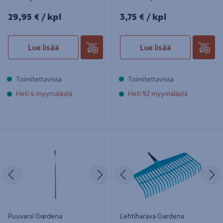
29,95€/kpl
3,75€/kpl
29,95 €
/ kpl
3,75 €
/ kpl
Lue lisää
Lue lisää
Toimitettavissa
Toimitettavissa
Heti 4 myymälästä
Heti 92 myymälästä
Puuvarsi Gardena Combisystem
Lehtiharava Gardena combisystem
130cm 03723-20
43cm 03101-20
Edellinen
Seuraava
Edellinen
S
Puuvarsi Gardena
Lehtiharava Gardena