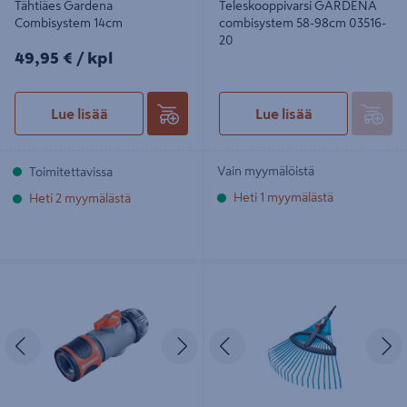
Tähtiäes Gardena
Teleskooppivarsi GARDENA
Combisystem 14cm
combisystem 58-98cm 03516-
20
49,95€/kpl
49,95 €
/ kpl
Lue lisää
Lue lisää
Vain myymälöistä
Toimitettavissa
Heti 1 myymälästä
Heti 2 myymälästä
Pikaliitin + säätöventtiili Gardena
Lehtiharava Gardena combisystem
02942-20
säädettävä komposiittia 03099-20
Edellinen
Seuraava
Edellinen
S