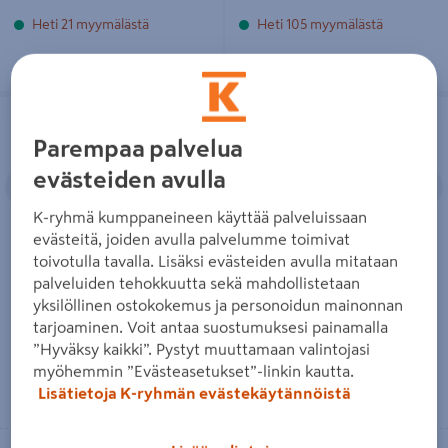
Heti 21 myymälästä
Heti 105 myymälästä
Hedelmäpoimuri Gardena
Teleskooppivarsi Gardena 90-145cm
Combisystem + varsi 03108-30
03719-20
Parempaa palvelua
Edellinen
Seuraava
Edellinen
S
evästeiden avulla
K-ryhmä kumppaneineen käyttää palveluissaan
evästeitä, joiden avulla palvelumme toimivat
toivotulla tavalla. Lisäksi evästeiden avulla mitataan
Hedelmäpoimuri Gardena
Teleskooppivarsi Gardena 90-
palveluiden tehokkuutta sekä mahdollistetaan
Combisystem + varsi 03108-30
145cm 03719-20
yksilöllinen ostokokemus ja personoidun mainonnan
59,90€/kpl
26,95€/kpl
59,90 €
/ kpl
26,95 €
/ kpl
tarjoaminen. Voit antaa suostumuksesi painamalla
”Hyväksy kaikki”. Pystyt muuttamaan valintojasi
myöhemmin ”Evästeasetukset”-linkin kautta.
Lue lisää
Lue lisää
Lisätietoja K-ryhmän evästekäytännöistä