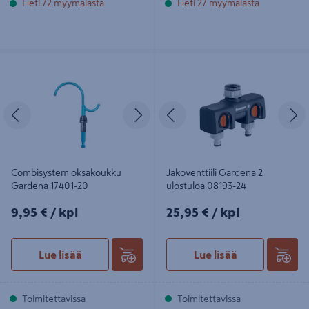
Heti 72 myymälästä
Heti 27 myymälästä
Combisystem oksakoukku Gardena
Jakoventtiili Gardena 2 ulostuloa
17401-20
08193-24
Edellinen
Seuraava
Edellinen
S
Combisystem oksakoukku
Jakoventtiili Gardena 2
Gardena 17401-20
ulostuloa 08193-24
9,95€/kpl
25,95€/kpl
9,95 €
/ kpl
25,95 €
/ kpl
Lue lisää
Lue lisää
Toimitettavissa
Toimitettavissa