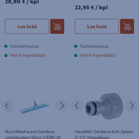
28,90€/kpl
28,90 €
/ kpl
22,95€/kpl
22,95 €
/ kpl
Lue lisää
Lue lisää
Toimitettavissa
Toimitettavissa
Heti 4 myymälästä
Heti 6 myymälästä
Nurmikkoharava Gardena
Hanaliitin Gardena Anti-Splash G
combisystem 60cm 03381-20
1/2" irtopakkaus
Edellinen
Seuraava
Edellinen
S
Nurmikkoharava Gardena
Hanaliitin Gardena Anti-Splash
combisystem 60cm 03381-20
G 1/2" irtopakkaus