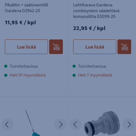
Pikaliitin + säätöventtiili
Lehtiharava Gardena
Gardena 02942-20
combisystem säädettävä
komposiittia 03099-20
11,95€/kpl
11,95 €
/ kpl
22,95€/kpl
22,95 €
/ kpl
Lue lisää
Lue lisää
Toimitettavissa
Toimitettavissa
Heti 91 myymälästä
Heti 7 myymälästä
CS-Harava-Lapio Gardena 03120-30
Laiteliitin Gardena 26,5mm 02921-
20
Edellinen
Seuraava
Edellinen
S