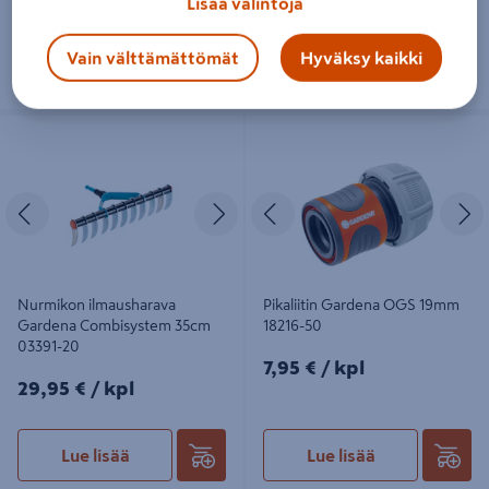
Lisää valintoja
Toimitettavissa
Toimitettavissa
Heti 25 myymälästä
Heti 98 myymälästä
Vain välttämättömät
Hyväksy kaikki
Nurmikon ilmausharava Gardena
Pikaliitin Gardena OGS 19mm 18216-
Combisystem 35cm 03391-20
50
Edellinen
Seuraava
Edellinen
S
Nurmikon ilmausharava
Pikaliitin Gardena OGS 19mm
Gardena Combisystem 35cm
18216-50
03391-20
7,95€/kpl
7,95 €
/ kpl
29,95€/kpl
29,95 €
/ kpl
Lue lisää
Lue lisää