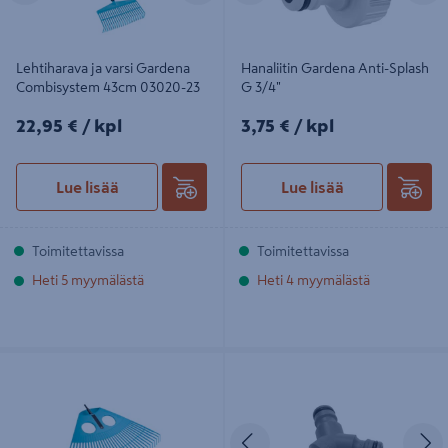
Lehtiharava ja varsi Gardena
Hanaliitin Gardena Anti-Splash
Combisystem 43cm 03020-23
G 3/4"
22,95€/kpl
3,75€/kpl
22,95 €
/ kpl
3,75 €
/ kpl
Lue lisää
Lue lisää
Toimitettavissa
Toimitettavissa
Heti 5 myymälästä
Heti 4 myymälästä
Lehtiharava Gardena combisystem
Y-liitin Gardena 02934-20
XXL + varsi 03015-20
Edellinen
S