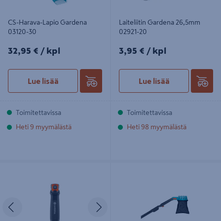
CS-Harava-Lapio Gardena
Laiteliitin Gardena 26,5mm
03120-30
02921-20
32,95€/kpl
3,95€/kpl
32,95 €
/ kpl
3,95 €
/ kpl
Lue lisää
Lue lisää
Toimitettavissa
Toimitettavissa
Heti 9 myymälästä
Heti 98 myymälästä
Combisystem kahva pieni Gardena
Omenapoimuri Gardena
08909-20
combisystem varrella 03115-30
Edellinen
Seuraava