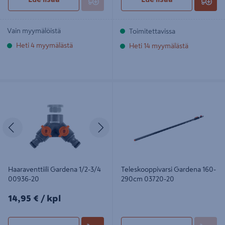
Vain myymälöistä
Toimitettavissa
Heti 4 myymälästä
Heti 14 myymälästä
Haaraventtiili Gardena 1/2-3/4
Teleskooppivarsi Gardena 160-
00936-20
290cm 03720-20
Edellinen
Seuraava
Haaraventtiili Gardena 1/2-3/4
Teleskooppivarsi Gardena 160-
00936-20
290cm 03720-20
14,95€/kpl
14,95 €
/ kpl