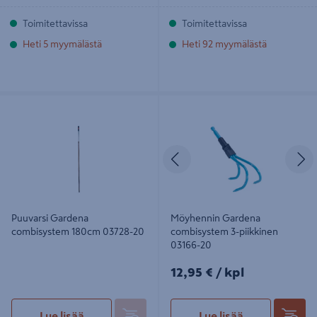
Toimitettavissa
Toimitettavissa
Heti 5 myymälästä
Heti 92 myymälästä
Puuvarsi Gardena combisystem
Möyhennin Gardena combisystem
180cm 03728-20
3-piikkinen 03166-20
Edellinen
S
Puuvarsi Gardena
Möyhennin Gardena
combisystem 180cm 03728-20
combisystem 3-piikkinen
03166-20
12,95€/kpl
12,95 €
/ kpl
Lue lisää
Lue lisää