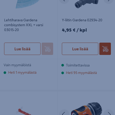
Lehtiharava Gardena
Y-liitin Gardena 02934-20
combisystem XXL + varsi
4,95€/kpl
4,95 €
/ kpl
03015-20
Lue lisää
Lue lisää
Vain myymälöistä
Toimitettavissa
Heti 1 myymälästä
Heti 95 myymälästä
Työkaluteline GARDENA lapioille,
Sulkuliitin Gardena OGS 13-15mm
työkaluille
irto 18213-50
Edellinen
S