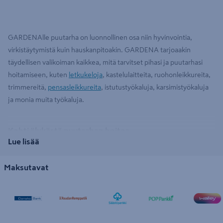
GARDENAlle puutarha on luonnollinen osa niin hyvinvointia,
virkistäytymistä kuin hauskanpitoakin. GARDENA tarjoaakin
täydellisen valikoiman kaikkea, mitä tarvitset pihasi ja puutarhasi
hoitamiseen, kuten
letkukeloja
, kastelulaitteita, ruohonleikkureita,
trimmereitä,
pensasleikkureita
, istutustyökaluja, karsimistyökaluja
ja monia muita työkaluja.
Kohti älykästä puutarhan hoitoa
Lue lisää
Vuonna 1961 Ulmissa Saksassa perustettu GARDENA on
erikoistunut puutarhanhoitotuotteisiin ja
puutarhatyökaluihin
.
Maksutavat
GARDENAn korkealaatuiset ja innovatiiviset tuotteet tekevät
pihan- ja puutarhanhoidosta helpompaa ja tehokkaampaa.
GARDENA on nykyään yksi Euroopan johtavista puutarhavälineiden
tuotemerkeistä ja se on voittanut useita palkintoja, kuten Red Dot
Design Award ja Plus X Award.