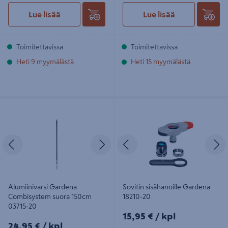
Lue lisää
Lue lisää
Toimitettavissa
Toimitettavissa
Heti 9 myymälästä
Heti 15 myymälästä
Alumiinivarsi Gardena Combisystem
Sovitin sisähanoille Gardena 18210-
suora 150cm 03715-20
20
Edellinen
Seuraava
Edellinen
S
Alumiinivarsi Gardena
Sovitin sisähanoille Gardena
Combisystem suora 150cm
18210-20
03715-20
15,95€/kpl
15,95 €
/ kpl
24,95€/kpl
24,95 €
/ kpl