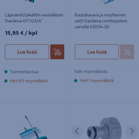
Läpivienti/pikaliitin vesisäiliöön
Rautaharava ja möyhennin
Gardena G1"/G3/4"
setti Gardena combisystem
varrella 03004-20
15,95€/kpl
15,95 €
/ kpl
Lue lisää
Lue lisää
Vain myymälöistä
Toimitettavissa
Heti 1 myymälästä
Heti 69 myymälästä
Harava- ja harjasetti Gardena
Hanaliitin Gardena Anti-Splash G
combisystem varrella 03081-20
3/4" irtopakkaus
Edellinen
S