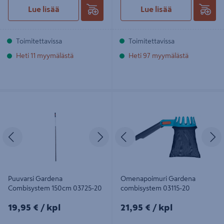
Lue lisää
Lue lisää
Toimitettavissa
Toimitettavissa
Heti 11 myymälästä
Heti 97 myymälästä
Puuvarsi Gardena Combisystem
Omenapoimuri Gardena
150cm 03725-20
combisystem 03115-20
Edellinen
Seuraava
Edellinen
S
Puuvarsi Gardena
Omenapoimuri Gardena
Combisystem 150cm 03725-20
combisystem 03115-20
19,95€/kpl
21,95€/kpl
19,95 €
/ kpl
21,95 €
/ kpl