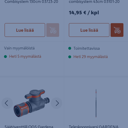
Combisystem 130cm 03723-20
combisystem 43cm 03101-20
14,95€/kpl
14,95 €
/ kpl
Lue lisää
Lue lisää
Vain myymälöistä
Toimitettavissa
Heti 5 myymälästä
Heti 29 myymälästä
Säätöventtiili OGS Gardena 18267-
Teleskooppivarsi GARDENA 210-
20
390cm 3712
Edellinen
Seuraava
Säätöventtiili OGS Gardena
Teleskooppivarsi GARDENA