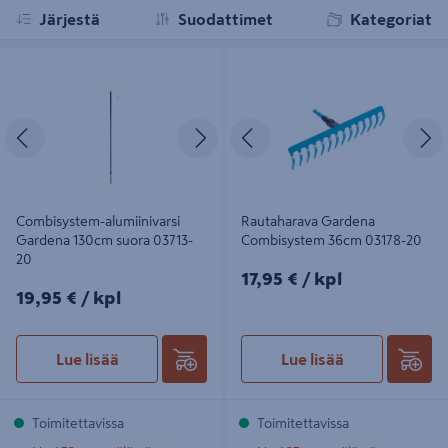
Järjestä
Suodattimet
Kategoriat
Combisystem-alumiinivarsi Gardena
Rautaharava Gardena Combisystem
130cm suora 03713-20
36cm 03178-20
Edellinen
Seuraava
Edellinen
S
Combisystem-alumiinivarsi
Rautaharava Gardena
Gardena 130cm suora 03713-
Combisystem 36cm 03178-20
20
17,95€/kpl
17,95 €
/ kpl
19,95€/kpl
19,95 €
/ kpl
Lue lisää
Lue lisää
Toimitettavissa
Toimitettavissa