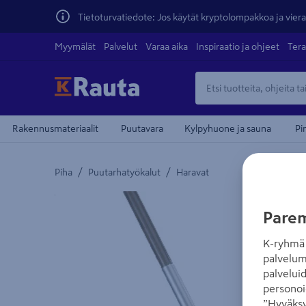
Tietoturvatiedote: Jos käytät kryptolompakkoa ja vierai
Myymälät
Palvelut
Varaa aika
Inspiraatio ja ohjeet
Tera
Rakennusmateriaalit
Puutavara
Kylpyhuone ja sauna
Pi
/
/
Piha
Puutarhatyökalut
Haravat
Yksityiskohtainen kuvaus löytyy Tuotteen kuvaus -
Parem
K-ryhmä 
palvelum
palvelui
personoi
”Hyväksy