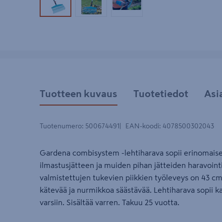
Tuotekuva 1
Tuotekuva 2
Tuotekuva 3
Tuotteen kuvaus
Tuotetiedot
Asi
Tuotenumero
:
500674491
EAN-koodi
:
4078500302043
Gardena combisystem -lehtiharava sopii erinomaises
ilmastusjätteen ja muiden pihan jätteiden haravoint
valmistettujen tukevien piikkien työleveys on 43 cm
kätevää ja nurmikkoa säästävää. Lehtiharava sopii 
varsiin. Sisältää varren. Takuu 25 vuotta.