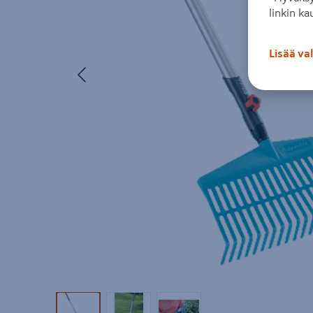
linkin ka
Lisää va
Edellinen