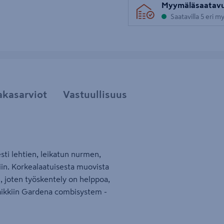
Myymäläsaatav
Saatavilla 5 eri 
akasarviot
Vastuullisuus
ti lehtien, leikatun nurmen,
iin. Korkealaatuisesta muovista
, joten työskentely on helppoa,
kaikkiin Gardena combisystem -