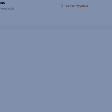
uus
postinumero
Valitse myymälä
myymälästä