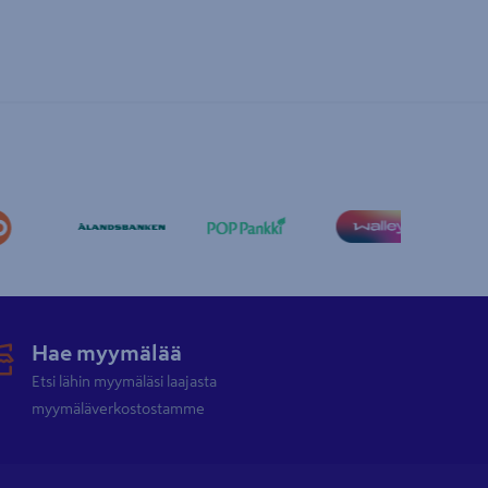
Hae myymälää
Etsi lähin myymäläsi laajasta
myymäläverkostostamme