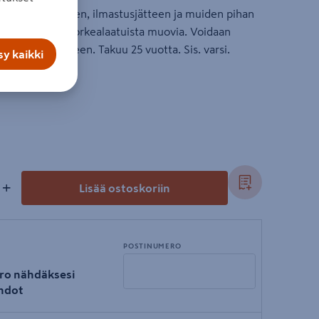
n, leikatun nurmen, ilmastusjätteen ja muiden pihan
öleveys 43 cm. Korkealaatuista muovia. Voidaan
bisystem-varteen. Takuu 25 vuotta. Sis. varsi.
y kaikki
+
Lisää ostoskoriin
POSTINUMERO
ro nähdäksesi
hdot
Syötä