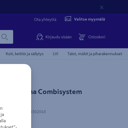
Valitse myymälä
Ota yhteyttä
Kirjaudu sisään
Ostoskori
Koti, keittiö ja säilytys
LVI
Talot, mökit ja piharakennukset
arsi Gardena Combisystem
an
N-koodi
:
4078500302043
ja
lla
u
tukset”-