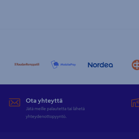
Ota yhteyttä
Jätä meille palautetta tai lähetä
yhteydenottopyyntö.