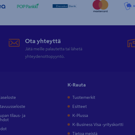
Ota yhteyttä
Jätä meille palautetta tai lähetä
yhteydenottopyyntö.
K-Rauta
jaseloste
Tuotemerkit
tavuusseloste
Esitteet
pan tilaus- ja
K-Plussa
ehdot
K-Business Visa -yrityskortti
hdot
Tietoa meistä