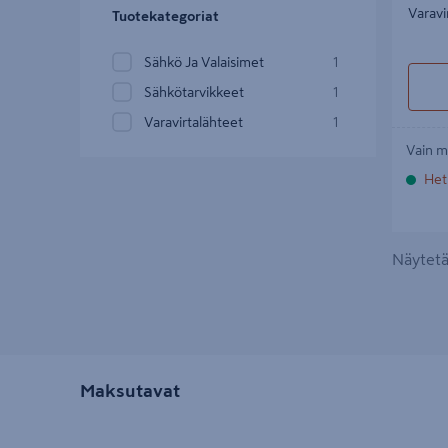
Varavi
Tuotekategoriat
Sähkö Ja Valaisimet
1
Sähkötarvikkeet
1
Varavirtalähteet
1
Vain m
Het
Näytetää
Maksutavat