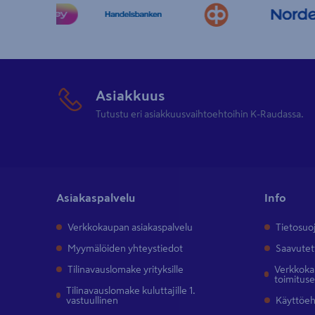
Asiakkuus
Tutustu eri asiakkuusvaihtoehtoihin K-Raudassa.
Asiakaspalvelu
Info
Verkkokaupan asiakaspalvelu
Tietosuo
Myymälöiden yhteystiedot
Saavutet
Tilinavauslomake yrityksille
Verkkokau
toimitus
Tilinavauslomake kuluttajille 1.
vastuullinen
Käyttöe