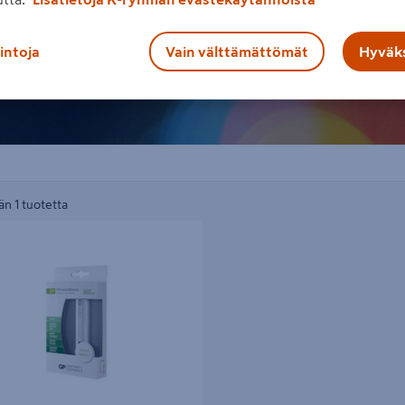
lintoja
Vain välttämättömät
Hyväks
n 1 tuotetta
alaite GP FN02 PPB 2600 Silver