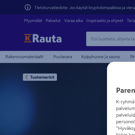
Tietoturvatiedote: Jos käytät kryptolompakkoa ja vierai
Myymälät
Palvelut
Varaa aika
Inspiraatio ja ohjeet
Tera
Rakennusmateriaalit
Puutavara
Kylpyhuone ja sauna
Pi
Tuotemerkit
Parem
K-ryhmä 
palvelum
palvelui
personoi
”Hyväksy
linkin ka