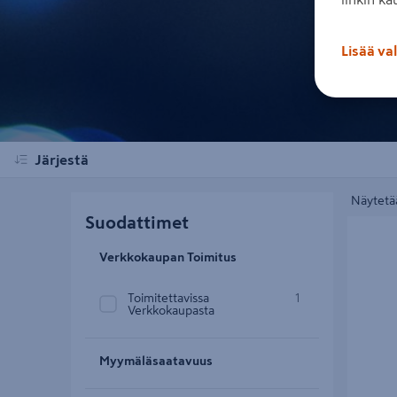
Lisää va
Järjestä
Näytetää
Suodattimet
Varavirt
Verkkokaupan Toimitus
Toimitettavissa
1
Verkkokaupasta
Myymäläsaatavuus