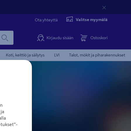
Valitse myymälä
Ota yhteyttä
Kirjaudu sisään
Ostoskori
Koti, keittiö ja säilytys
LVI
Talot, mökit ja piharakennukset
an
ja
lla
tukset”-