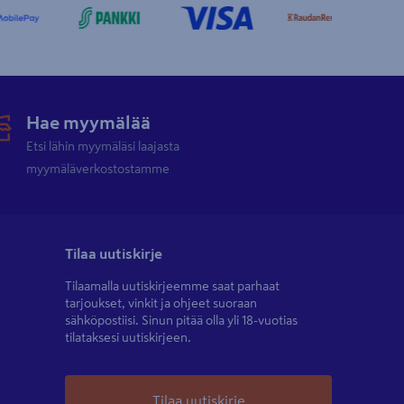
Hae myymälää
Etsi lähin myymäläsi laajasta
myymäläverkostostamme
Tilaa uutiskirje
Tilaamalla uutiskirjeemme saat parhaat
tarjoukset, vinkit ja ohjeet suoraan
sähköpostiisi. Sinun pitää olla yli 18-vuotias
tilataksesi uutiskirjeen.
Tilaa uutiskirje