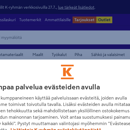
lit K-ryhmän verkkosivuilla 27.7.,
lue tärkeät lisätiedot
.
ssilaskuri
Tuotemerkit
Ammattilaisille
Tarjoukset
Outlet
ntamateriaalit
Maalit
Työkalut
Piha
Sähkö ja valaisimet
paa palvelua evästeiden avulla
kumppaneineen käyttää palveluissaan evästeitä, joiden avulla
GPBM
me toimivat toivotulla tavalla. Lisäksi evästeiden avulla mitata
den tehokkuutta sekä mahdollistetaan yksilöllinen ostokokemus 
dun mainonnan tarjoaminen. Voit antaa suostumuksesi painama
 kaikki”. Pystyt muuttamaan valintojasi myöhemmin ”Evästease
utta.
Lisätietoja K-ryhmän evästekäytännöistä