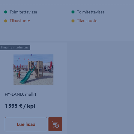
Toimitettavissa
Toimitettavissa
Tilaustuote
Tilaustuote
HY-LAND, malli 1
Ilmainen toimitus
HY-LAND, malli 1
1595€/kpl
1 595 €
/ kpl
Lue lisää