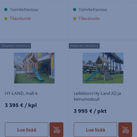
Toimitettavissa
Toimitettavissa
Tilaustuote
Tilaustuote
HY-LAND, malli 4
Leikkitorni Hy-Land 2Q ja
Ilmainen toimitus
Ilmainen toimitus
keinumoduuli
HY-LAND, malli 4
Leikkitorni Hy-Land 2Q ja
keinumoduuli
3395€/kpl
3 395 €
/ kpl
3995€/pkt
3 995 €
/ pkt
Lue lisää
Lue lisää