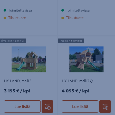
Toimitettavissa
Toimitettavissa
Tilaustuote
Tilaustuote
HY-LAND, malli 5
HY-LAND, malli 3 Q
Ilmainen toimitus
Ilmainen toimitus
HY-LAND, malli 5
HY-LAND, malli 3 Q
3195€/kpl
4095€/kpl
3 195 €
/ kpl
4 095 €
/ kpl
Lue lisää
Lue lisää