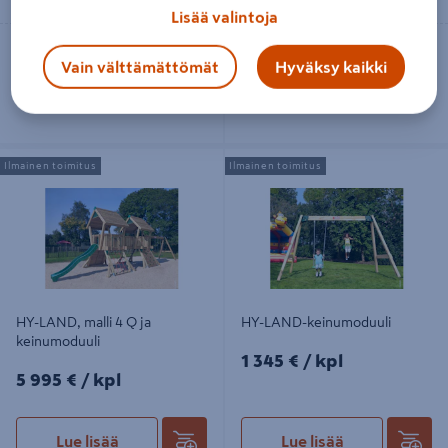
Lisää valintoja
Toimitettavissa
Toimitettavissa
Vain välttämättömät
Hyväksy kaikki
Tilaustuote
Tilaustuote
HY-LAND, malli 4 Q ja keinumoduuli
HY-LAND-keinumoduuli
Ilmainen toimitus
Ilmainen toimitus
HY-LAND, malli 4 Q ja
HY-LAND-keinumoduuli
keinumoduuli
1345€/kpl
1 345 €
/ kpl
5995€/kpl
5 995 €
/ kpl
Lue lisää
Lue lisää