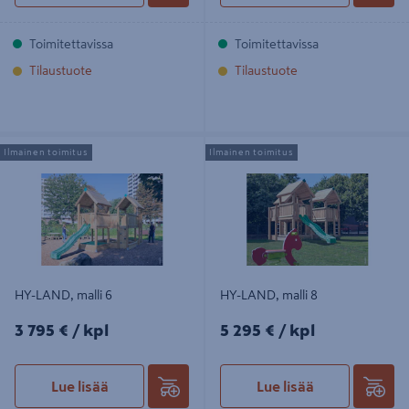
Toimitettavissa
Toimitettavissa
Tilaustuote
Tilaustuote
HY-LAND, malli 6
HY-LAND, malli 8
Ilmainen toimitus
Ilmainen toimitus
HY-LAND, malli 6
HY-LAND, malli 8
3795€/kpl
5295€/kpl
3 795 €
/ kpl
5 295 €
/ kpl
Lue lisää
Lue lisää