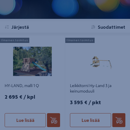
Järjestä
Suodattimet
HY-LAND, malli 1 Q
Leikkitorni Hy-Land 3 ja
Ilmainen toimitus
Ilmainen toimitus
keinumoduuli
HY-LAND, malli 1 Q
Leikkitorni Hy-Land 3 ja
keinumoduuli
2695€/kpl
2 695 €
/ kpl
3595€/pkt
3 595 €
/ pkt
Lue lisää
Lue lisää