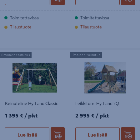
Toimitettavissa
Toimitettavissa
Tilaustuote
Tilaustuote
Keinuteline Hy-Land Classic
Leikkitorni Hy-Land 2Q
Ilmainen toimitus
Ilmainen toimitus
Keinuteline Hy-Land Classic
Leikkitorni Hy-Land 2Q
1395€/pkt
2995€/pkt
1 395 €
/ pkt
2 995 €
/ pkt
Lue lisää
Lue lisää