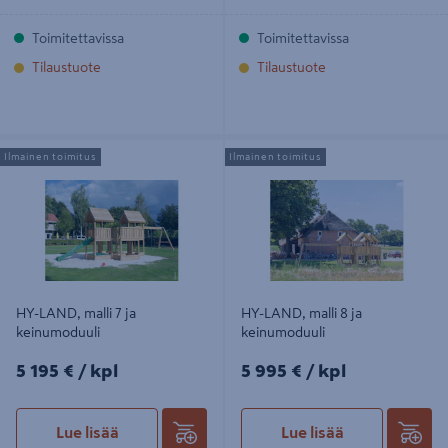
Toimitettavissa
Toimitettavissa
Tilaustuote
Tilaustuote
HY-LAND, malli 7 ja keinumoduuli
HY-LAND, malli 8 ja keinumoduuli
Ilmainen toimitus
Ilmainen toimitus
HY-LAND, malli 7 ja
HY-LAND, malli 8 ja
keinumoduuli
keinumoduuli
5195€/kpl
5995€/kpl
5 195 €
/ kpl
5 995 €
/ kpl
Lue lisää
Lue lisää