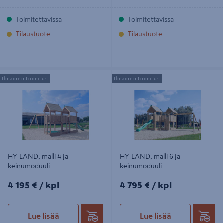
Toimitettavissa
Toimitettavissa
Tilaustuote
Tilaustuote
HY-LAND, malli 4 ja keinumoduuli
HY-LAND, malli 6 ja keinumoduuli
Ilmainen toimitus
Ilmainen toimitus
HY-LAND, malli 4 ja
HY-LAND, malli 6 ja
keinumoduuli
keinumoduuli
4195€/kpl
4795€/kpl
4 195 €
/ kpl
4 795 €
/ kpl
Lue lisää
Lue lisää