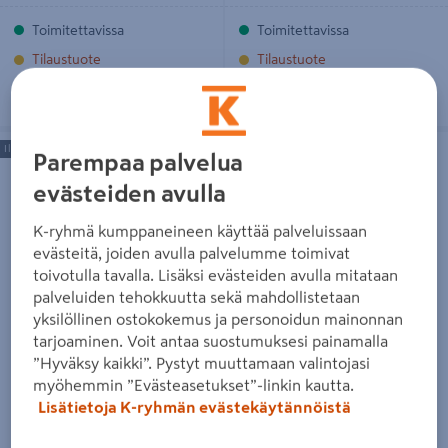
Toimitettavissa
Toimitettavissa
Tilaustuote
Tilaustuote
HY-LAND, malli 5 ja keinumoduuli
Ankkurikiinnike Hy-Land
Ilmainen toimitus
Ilmainen toimitus
Parempaa palvelua
evästeiden avulla
K-ryhmä kumppaneineen käyttää palveluissaan
evästeitä, joiden avulla palvelumme toimivat
toivotulla tavalla. Lisäksi evästeiden avulla mitataan
palveluiden tehokkuutta sekä mahdollistetaan
HY-LAND, malli 5 ja
Ankkurikiinnike Hy-Land
yksilöllinen ostokokemus ja personoidun mainonnan
keinumoduuli
159€/pkt
tarjoaminen. Voit antaa suostumuksesi painamalla
159 €
/ pkt
3895€/kpl
3 895 €
/ kpl
”Hyväksy kaikki”. Pystyt muuttamaan valintojasi
79,50€/kpl
79,50 €
/ kpl
myöhemmin ”Evästeasetukset”-linkin kautta.
Lisätietoja K-ryhmän evästekäytännöistä
Lue lisää
Lue lisää