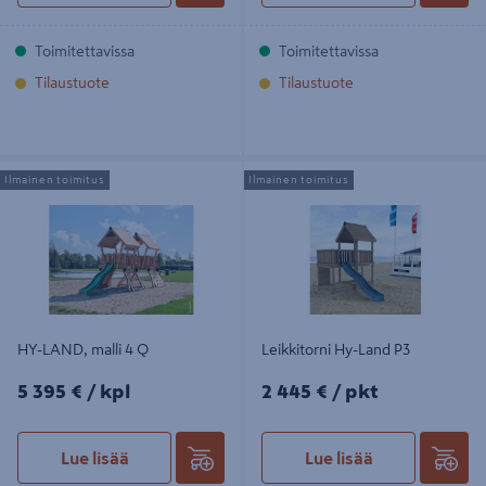
Toimitettavissa
Toimitettavissa
Tilaustuote
Tilaustuote
HY-LAND, malli 4 Q
Leikkitorni Hy-Land P3
Ilmainen toimitus
Ilmainen toimitus
HY-LAND, malli 4 Q
Leikkitorni Hy-Land P3
5395€/kpl
2445€/pkt
5 395 €
/ kpl
2 445 €
/ pkt
Lue lisää
Lue lisää