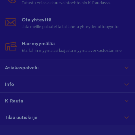
Tutustu eri asiakkuusvaihtoehtoihin K-Raudassa.
Ota yhteyttä
Jätä meille palautetta tai lähetä yhteydenottopyyntö.
Hae myymälää
Etsi lähin myymäläsi laajasta myymäläverkostostamme
Asiakaspalvelu
Info
K-Rauta
Tilaa uutiskirje