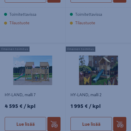
Toimitettavissa
Toimitettavissa
Tilaustuote
Tilaustuote
HY-LAND, malli 7
HY-LAND, malli 2
Ilmainen toimitus
Ilmainen toimitus
HY-LAND, malli 7
HY-LAND, malli 2
4595€/kpl
1995€/kpl
4 595 €
/ kpl
1 995 €
/ kpl
Lue lisää
Lue lisää