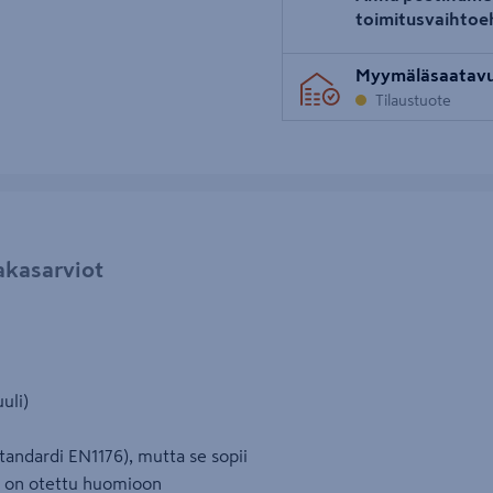
toimitusvaihtoe
Myymäläsaatav
Tilaustuote
akasarviot
uli)
tandardi EN1176), mutta se sopii
sa on otettu huomioon