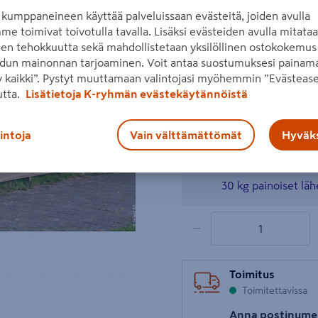
kumppaneineen käyttää palveluissaan evästeitä, joiden avulla
Lue koko tuotekuvaus
me toimivat toivotulla tavalla. Lisäksi evästeiden avulla mitata
den tehokkuutta sekä mahdollistetaan yksilöllinen ostokokemus 
Hinta verkkokaupassa
dun mainonnan tarjoaminen. Voit antaa suostumuksesi painama
Seuraava
 kaikki”. Pystyt muuttamaan valintojasi myöhemmin ”Evästease
3895€/kpl
3 895 €
/ kpl
utta.
Lisätietoja K-ryhmän evästekäytännöistä
lintoja
Vain välttämättömät
Hyväks
Tämä on tilaustuote
asiakkaan osoitett
30 kg painoiset läh
1 tuotetta
Määrä
−
Toimitus
Toimitettavissa
Anna postinume