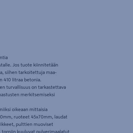
ntia
alle. Jos tuote kiinnitetään
a, siihen tarkoitettuja maa-
n 410 litraa betonia.
en turvallisuus on tarkastettava
rkastusten merkitsemiseksi
iiksi oikeaan mittaisia
x90mm, ruoteet 45x70mm, laudat
vikkeet, pulttien muoviset
, torniin kuuluvat pulverimaalatut