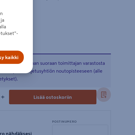
an
ja
lla
tukset”-
y kaikki
, joka toimitetaan suoraan toimittajan varastosta
a lähimpään kuljetusyhtiön noutopisteeseen (alle
etykset).
+
Lisää ostoskoriin
POSTINUMERO
ro nähdäksesi