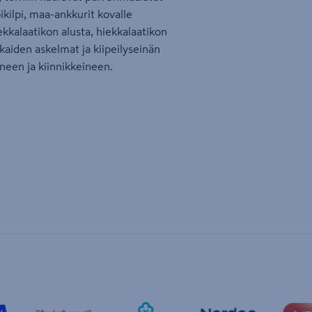
kilpi, maa-ankkurit kovalle
iekkalaatikon alusta, hiekkalaatikon
aiden askelmat ja kiipeilyseinän
ineen ja kiinnikkeineen.