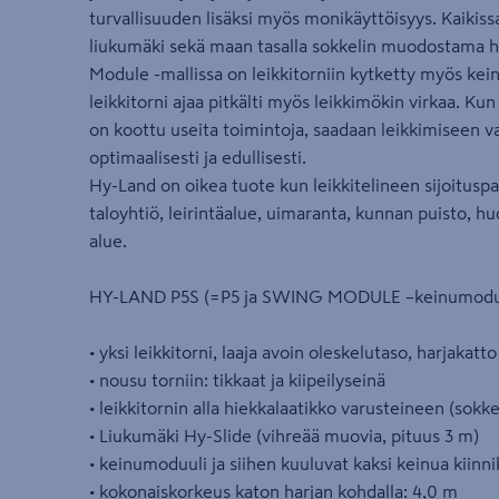
turvallisuuden lisäksi myös monikäyttöisyys. Kaikissa
liukumäki sekä maan tasalla sokkelin muodostama hie
Module -mallissa on leikkitorniin kytketty myös kei
leikkitorni ajaa pitkälti myös leikkimökin virkaa. 
on koottu useita toimintoja, saadaan leikkimiseen v
optimaalisesti ja edullisesti.
Hy-Land on oikea tuote kun leikkitelineen sijoituspa
taloyhtiö, leirintäalue, uimaranta, kunnan puisto, hu
alue.
HY-LAND P5S (=P5 ja SWING MODULE –keinumoduu
• yksi leikkitorni, laaja avoin oleskelutaso, harjakatt
• nousu torniin: tikkaat ja kiipeilyseinä
• leikkitornin alla hiekkalaatikko varusteineen (sokke
• Liukumäki Hy-Slide (vihreää muovia, pituus 3 m)
• keinumoduuli ja siihen kuuluvat kaksi keinua kiinn
• kokonaiskorkeus katon harjan kohdalla: 4,0 m