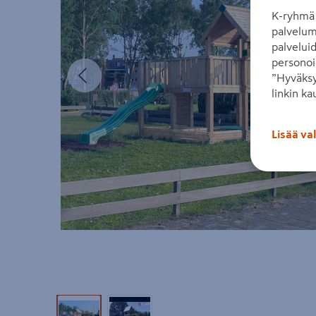
K-ryhmä 
palvelum
palvelui
personoi
Edellinen
”Hyväksy
linkin ka
Lisää va