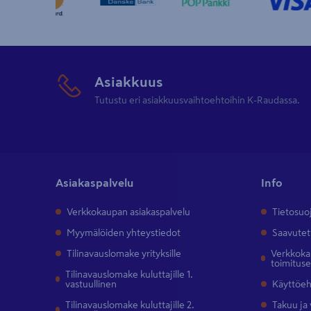
Asiakkuus
Tutustu eri asiakkuusvaihtoehtoihin K-Raudassa.
Asiakaspalvelu
Info
Verkkokaupan asiakaspalvelu
Tietosuo
Myymälöiden yhteystiedot
Saavutet
Tilinavauslomake yrityksille
Verkkokau
toimitus
Tilinavauslomake kuluttajille 1.
vastuullinen
Käyttöe
Tilinavauslomake kuluttajille 2.
Takuu ja