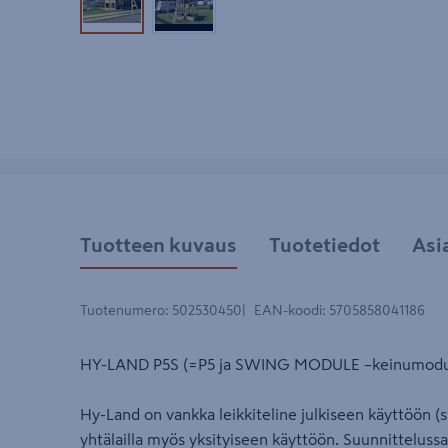
Tuotekuva 1
Tuotekuva 2
Tuotteen kuvaus
Tuotetiedot
Asi
Tuotenumero
:
502530450
EAN-koodi
:
5705858041186
HY-LAND P5S (=P5 ja SWING MODULE –keinumodu
Hy-Land on vankka leikkiteline julkiseen käyttöön (s
yhtälailla myös yksityiseen käyttöön. Suunnittelus