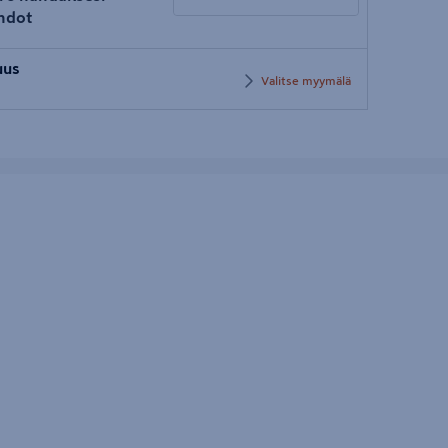
hdot
Syötä
uus
postinumero
Valitse myymälä