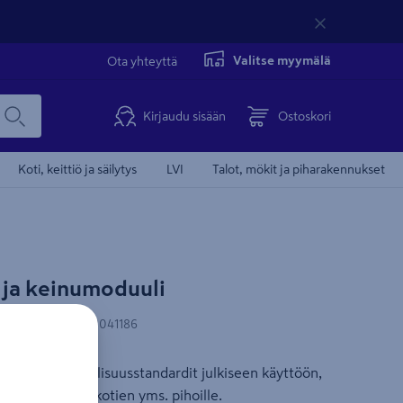
Valitse myymälä
Ota yhteyttä
Kirjaudu sisään
Ostoskori
Koti, keittiö ja säilytys
LVI
Talot, mökit ja piharakennukset
nonnan kohdentamisevästeiden
 ja keinumoduuli
Ilmainen toimitu
ksymisen.
N-koodi
:
5705858041186
eet nähdäksesi videon.
äyttävät turvallisuusstandardit julkiseen käyttöön,
västeasetukset
 koulujen, päiväkotien yms. pihoille.