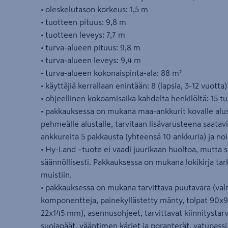
• oleskelutason korkeus: 1,5 m
• tuotteen pituus: 9,8 m
• tuotteen leveys: 7,7 m
• turva-alueen pituus: 9,8 m
• turva-alueen leveys: 9,4 m
• turva-alueen kokonaispinta-ala: 88 m²
• käyttäjiä kerrallaan enintään: 8 (lapsia, 3-12 vuotta)
• ohjeellinen kokoamisaika kahdelta henkilöltä: 15 tu
• pakkauksessa on mukana maa-ankkurit kovalle alust
pehmeälle alustalle, tarvitaan lisävarusteena saatavi
ankkureita 5 pakkausta (yhteensä 10 ankkuria) ja noi
• Hy-Land –tuote ei vaadi juurikaan huoltoa, mutta s
säännöllisesti. Pakkauksessa on mukana lokikirja ta
muistiin.
• pakkauksessa on mukana tarvittava puutavara (valm
komponentteja, painekyllästetty mänty, tolpat 90
22x145 mm), asennusohjeet, tarvittavat kiinnitystar
suojapäät, vääntimen kärjet ja poranterät, vatupassi