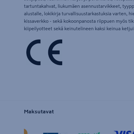
tartuntakahvat, liukumäen asennustarvikkeet, tyyppi
alustalle, lokikirja turvallisuustarkastuksia varten, h
kissaverkko - sekä kokoonpanosta riippuen myös tikk
kiipeilyotteet sekä keinutelineen kaksi keinua ketju
Maksutavat