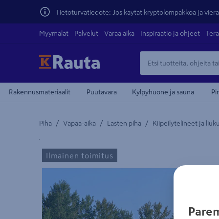
Tietoturvatiedote: Jos käytät kryptolompakkoa ja vierai
Myymälät
Palvelut
Varaa aika
Inspiraatio ja ohjeet
Tera
Rakennusmateriaalit
Puutavara
Kylpyhuone ja sauna
Pi
/
/
/
Piha
Vapaa-aika
Lasten piha
Kiipeilytelineet ja liu
Yksityiskohtainen kuvaus löytyy Tuotteen kuvaus -
teiden
Ilmainen toimitus
Parem