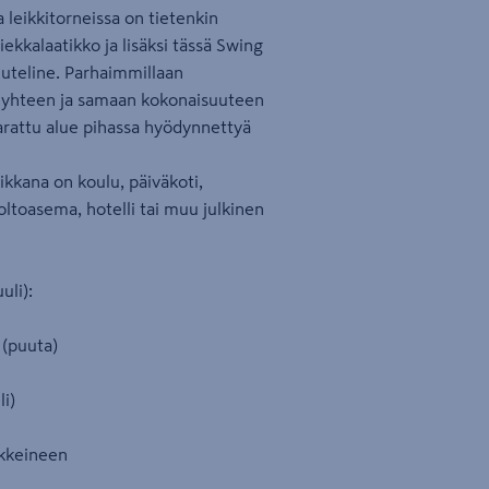
 leikkitorneissa on tietenkin
kkalaatikko ja lisäksi tässä Swing
nuteline. Parhaimmillaan
Kun yhteen ja samaan kokonaisuuteen
arattu alue pihassa hyödynnettyä
ikkana on koulu, päiväkoti,
oltoasema, hotelli tai muu julkinen
li):
o (puuta)
li)
ikkeineen