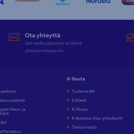
Ota yhteyttä
Jätä meille palautetta tai lähetä
yhteydenottopyyntö.
K-Rauta
jaseloste
Tuotemerkit
tavuusseloste
Esitteet
pan tilaus- ja
K-Plussa
ehdot
K-Business Visa -yrityskortti
hdot
Tietoa meistä
 virhevastuu